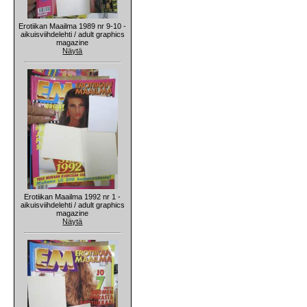
Erotiikan Maailma 1989 nr 9-10 -
aikuisviihdelehti / adult graphics
magazine
Näytä
Erotiikan Maailma 1992 nr 1 -
aikuisviihdelehti / adult graphics
magazine
Näytä