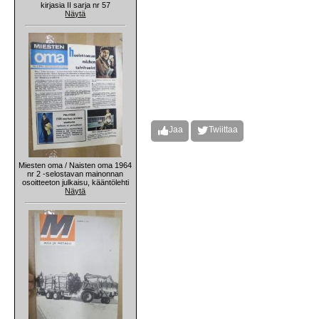
kirjasia II sarja nr 57
Näytä
Jaa
Twiittaa
Miesten oma / Naisten oma 1964
nr 2 -selostavan mainonnan
osoitteeton julkaisu, kääntölehti
Näytä