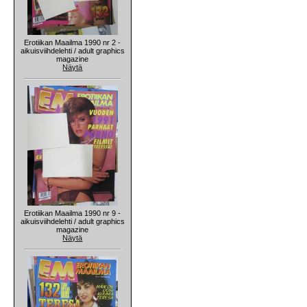
Erotiikan Maailma 1990 nr 2 -
aikuisviihdelehti / adult graphics
magazine
Näytä
Erotiikan Maailma 1990 nr 9 -
aikuisviihdelehti / adult graphics
magazine
Näytä