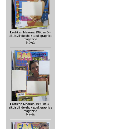
Erotiikan Maailma 1990 nr 5 -
aikuisviihdelehti / adult graphics
magazine
Näytä
Erotiikan Maailma 1995 nr 3 -
aikuisviihdelehti / adult graphics
magazine
Näytä