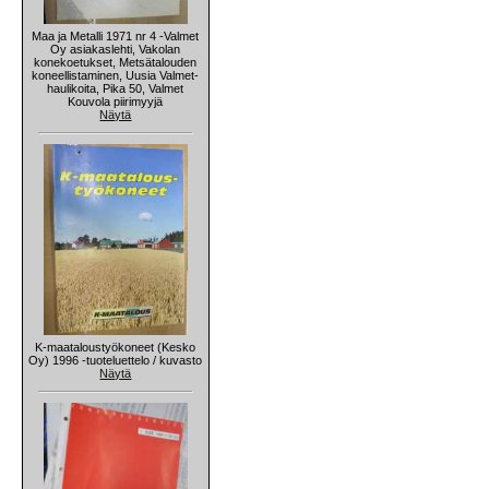
Maa ja Metalli 1971 nr 4 -Valmet
Oy asiakaslehti, Vakolan
konekoetukset, Metsätalouden
koneellistaminen, Uusia Valmet-
haulikoita, Pika 50, Valmet
Kouvola piirimyyjä
Näytä
K-maataloustyökoneet (Kesko
Oy) 1996 -tuoteluettelo / kuvasto
Näytä