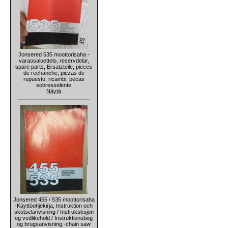
Jonsered 535 moottorisaha -
varaosaluettelo, reservdelar,
spare parts, Ersatzteile, pieces
de rechanche, piezas de
repuesto, ricambi, pecas
sobresselente
Näytä
Jonsered 455 / 535 moottorisaha
-Käyttöohjekirja, Instruktion och
skötselanvisning / Instruksksjon
og vedlikehold / Instruktionsbog
og brugsanvisning -chain saw