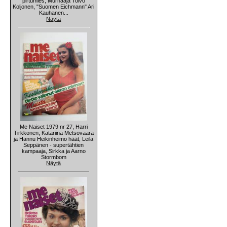
pirtumies, Murhaaja Toivo
Koljonen, "Suomen Eichmann" Ari
Kauhanen...
Näytä
Me Naiset 1979 nr 27, Harri
Tirkkonen, Katariina Metsovaara
ja Hannu Heikinheimo häät, Leila
Seppänen - supertähtien
kampaaja, Sirkka ja Aarno
Stormbom
Näytä