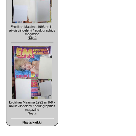
Erotiikan Maailma 1993 nr 1 -
aikuisviihdelehti / adult graphics
magazine
Näytä
Erotiikan Maailma 1992 nr 8-9 -
aikuisviihdelehti / adult graphics
magazine
Näytä
Näytä kaikki