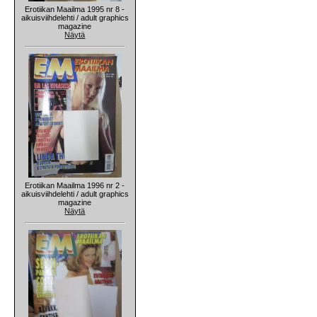
Erotiikan Maailma 1995 nr 8 -
aikuisviihdelehti / adult graphics
magazine
Näytä
Erotiikan Maailma 1996 nr 2 -
aikuisviihdelehti / adult graphics
magazine
Näytä