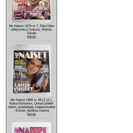
Me Naiset 1979 nr 7, Päivi Uitto
yllätysmissi Oulusta, Helena
Takalo
Näytä
Me Naiset 1986 nr 49 (2.12.),
Kaisa Korhonen, Linnan juhlien
naiset, joululahjoja, huippuneuleet
- Krizian, Aarikka mainos
Näytä