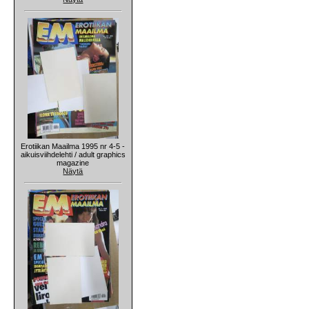
Erotiikan Maailma 1995 nr 4-5 -
aikuisviihdelehti / adult graphics
magazine
Näytä