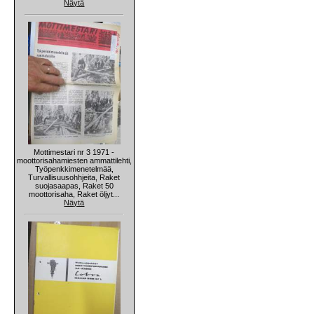
Näytä
Mottimestari nr 3 1971 -
moottorisahamiesten ammattilehti,
Työpenkkimenetelmää,
Turvallisuusohhjeita, Raket
suojasaapas, Raket 50
moottorisaha, Raket öljyt...
Näytä