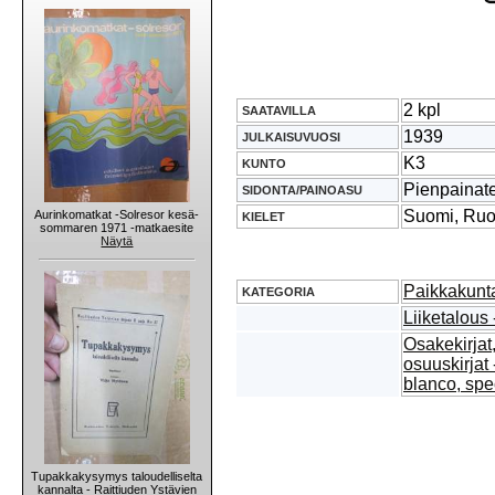
2 kpl
SAATAVILLA
1939
JULKAISUVUOSI
K3
KUNTO
Pienpainat
SIDONTA/PAINOASU
Suomi, Ruo
Aurinkomatkat -Solresor kesä-
KIELET
sommaren 1971 -matkaesite
Näytä
Paikkakunta
KATEGORIA
Liiketalous
Osakekirjat,
osuuskirjat 
blanco, sp
Tupakkakysymys taloudelliselta
kannalta - Raittiuden Ystävien