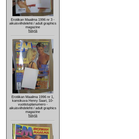
Erotiikan Maailma 1996 nr 3 -
aikuisviihdelehti / adult graphics
magazine
Näytä
Erotiikan Maailma 1996 nr 1,
kansikuva Henry Saari, 10-
vuotistuplanumero -
aikuisviihdelehti / adult graphics
magazine
Näytä