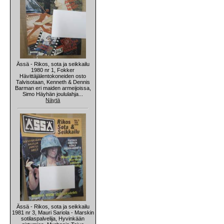
Ässä - Rikos, sota ja seikkailu
1980 nr 1, Fokker
Hävittäjälentokoneiden osto
Talvisotaan, Kenneth & Dennis
Barman eri maiden armeijoissa,
Simo Häyhän joululahja...
Näytä
Ässä - Rikos, sota ja seikkailu
1981 nr 3, Mauri Sariola - Marskin
sotilaspalvelija, Hyvinkään