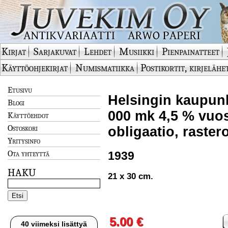
Kirjat
Sarjakuvat
Lehdet
Musiikki
Pienpainatteet
Käyttöohjekirjat
Numismatiikka
Postikortit, kirjelähe
Etusivu
Helsingin kaupunk
Blogi
000 mk 4,5 % vuosi
Käyttöehdot
Ostoskori
obligaatio, raster
Yritysinfo
Ota yhteyttä
1939
HAKU
21 x 30 cm.
5.00 €
40 viimeksi lisättyä