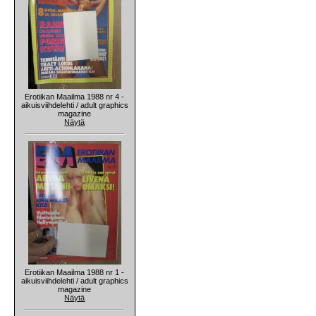
Erotiikan Maailma 1988 nr 4 -
aikuisviihdelehti / adult graphics
magazine
Näytä
Erotiikan Maailma 1988 nr 1 -
aikuisviihdelehti / adult graphics
magazine
Näytä