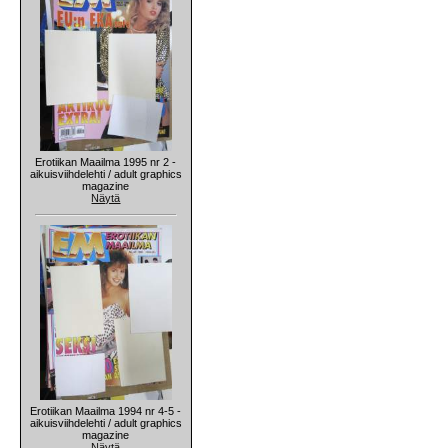
Erotiikan Maailma 1995 nr 2 -
aikuisviihdelehti / adult graphics
magazine
Näytä
Erotiikan Maailma 1994 nr 4-5 -
aikuisviihdelehti / adult graphics
magazine
Näytä