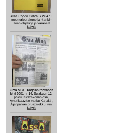
Atlas Copco Cobra BBM 47 L
moottoriporakone ja -kanki -
Hoito-ohjekirja ja varaosat
Näytä
Oma Mua - Karjalan rahvahan
lehti 2001 nr 14, Sulakuun 12.
päivü; Kielizakonan osa,
Amerikalazien matku Karjalah,
Äijänpäivän pruazniekku, ym.
Näytä