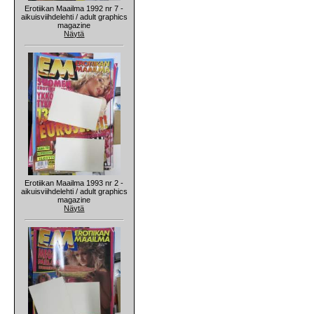
Erotiikan Maailma 1992 nr 7 -
aikuisviihdelehti / adult graphics
magazine
Näytä
Erotiikan Maailma 1993 nr 2 -
aikuisviihdelehti / adult graphics
magazine
Näytä