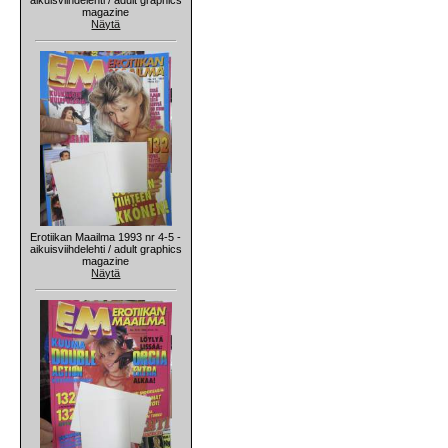
magazine
Näytä
Erotiikan Maailma 1993 nr 4-5 -
aikuisviihdelehti / adult graphics
magazine
Näytä