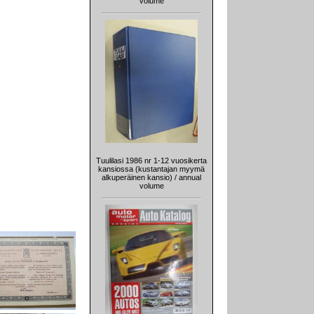
volume
Tuulilasi 1986 nr 1-12 vuosikerta
kansiossa (kustantajan myymä
alkuperäinen kansio) / annual
volume