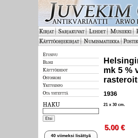
Kirjat
Sarjakuvat
Lehdet
Musiikki
Käyttöohjekirjat
Numismatiikka
Postik
Etusivu
Helsingi
Blogi
mk 5 % vu
Käyttöehdot
Ostoskori
rasteroi
Yritysinfo
Ota yhteyttä
1936
HAKU
21 x 30 cm.
5.00 €
40 viimeksi lisättyä