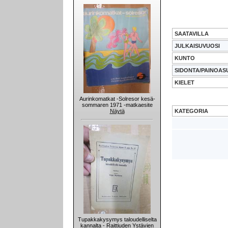
SAATAVILLA
JULKAISUVUOSI
KUNTO
SIDONTA/PAINOAS
KIELET
Aurinkomatkat -Solresor kesä-
sommaren 1971 -matkaesite
KATEGORIA
Näytä
Tupakkakysymys taloudelliselta
kannalta - Raittiuden Ystävien