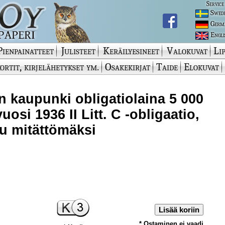
Service
Swed
Germ
Engli
Pienpainatteet
Julisteet
Keräilyesineet
Valokuvat
Lip
ortit, kirjelähetykset ym.
Osakekirjat
Taide
Elokuvat
n kaupunki obligatiolaina 5 000
osi 1936 II Litt. C -obligaatio,
tu mitättömäksi
Lisää koriin
* Ostaminen ei vaadi