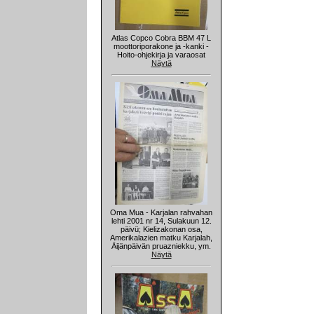
Atlas Copco Cobra BBM 47 L
moottoriporakone ja -kanki -
Hoito-ohjekirja ja varaosat
Näytä
Oma Mua - Karjalan rahvahan
lehti 2001 nr 14, Sulakuun 12.
päivü; Kielizakonan osa,
Amerikalazien matku Karjalah,
Äijänpäivän pruazniekku, ym.
Näytä