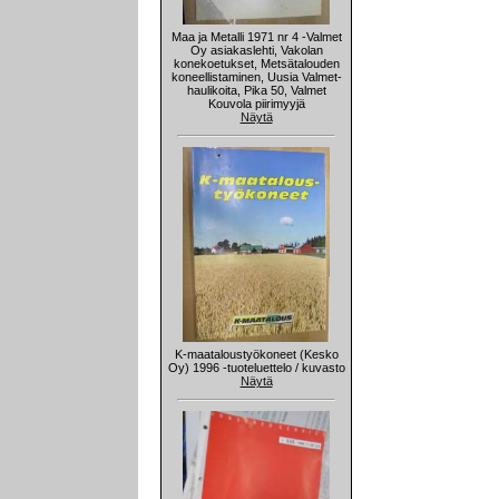
Maa ja Metalli 1971 nr 4 -Valmet
Oy asiakaslehti, Vakolan
konekoetukset, Metsätalouden
koneellistaminen, Uusia Valmet-
haulikoita, Pika 50, Valmet
Kouvola piirimyyjä
Näytä
K-maataloustyökoneet (Kesko
Oy) 1996 -tuoteluettelo / kuvasto
Näytä