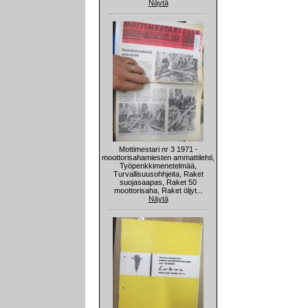
Näytä
Mottimestari nr 3 1971 -
moottorisahamiesten ammattilehti,
Työpenkkimenetelmää,
Turvallisuusohhjeita, Raket
suojasaapas, Raket 50
moottorisaha, Raket öljyt...
Näytä