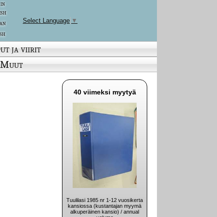
 in
ish
Select Language
▼
an
sh
ut ja viirit
Muut
40 viimeksi myytyä
Tuulilasi 1985 nr 1-12 vuosikerta
kansiossa (kustantajan myymä
alkuperäinen kansio) / annual