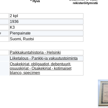
* Hyvä
rekisteröitymistä
2 kpl
1936
K3
Pienpainate
U
Suomi, Ruotsi
Paikkakuntahistoria - Helsinki
Liiketalous - Pankki-ja vakuutustoiminta
Osakekirjat, obligaatiot, debentuurit,
osuuskirjat - Osakekirjat - kotimaiset
blanco, specimen