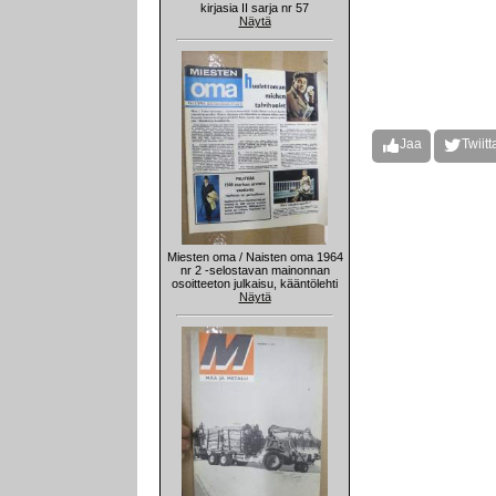
kirjasia II sarja nr 57
Näytä
Jaa
Twiitt
Miesten oma / Naisten oma 1964
nr 2 -selostavan mainonnan
osoitteeton julkaisu, kääntölehti
Näytä