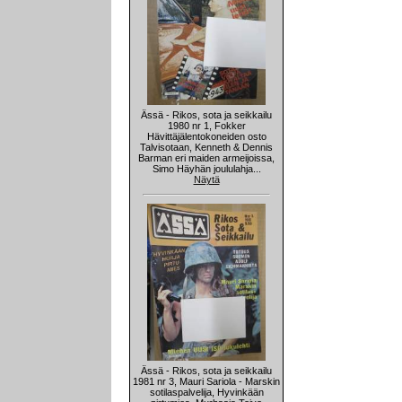
Ässä - Rikos, sota ja seikkailu
1980 nr 1, Fokker
Hävittäjälentokoneiden osto
Talvisotaan, Kenneth & Dennis
Barman eri maiden armeijoissa,
Simo Häyhän joululahja...
Näytä
Ässä - Rikos, sota ja seikkailu
1981 nr 3, Mauri Sariola - Marskin
sotilaspalvelija, Hyvinkään