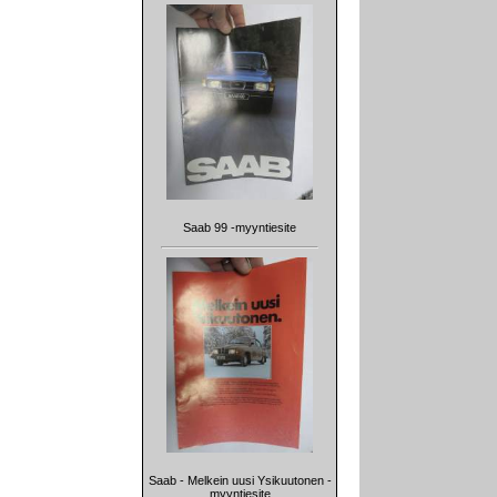
Saab 99 -myyntiesite
Saab - Melkein uusi Ysikuutonen -
myyntiesite