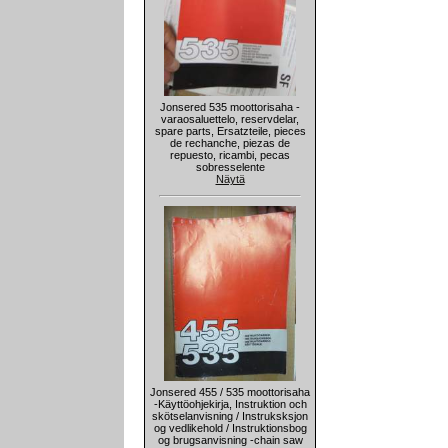
Jonsered 535 moottorisaha -
varaosaluettelo, reservdelar,
spare parts, Ersatzteile, pieces
de rechanche, piezas de
repuesto, ricambi, pecas
sobresselente
Näytä
Jonsered 455 / 535 moottorisaha
-Käyttöohjekirja, Instruktion och
skötselanvisning / Instruksksjon
og vedlikehold / Instruktionsbog
og brugsanvisning -chain saw