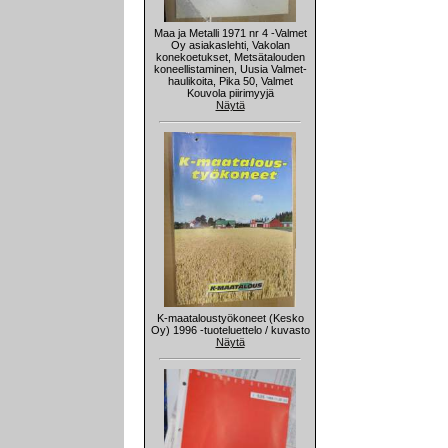
Maa ja Metalli 1971 nr 4 -Valmet
Oy asiakaslehti, Vakolan
konekoetukset, Metsätalouden
koneellistaminen, Uusia Valmet-
haulikoita, Pika 50, Valmet
Kouvola piirimyyjä
Näytä
K-maataloustyökoneet (Kesko
Oy) 1996 -tuoteluettelo / kuvasto
Näytä