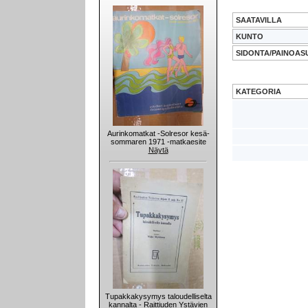
SAATAVILLA
KUNTO
SIDONTA/PAINOAS
KATEGORIA
Aurinkomatkat -Solresor kesä-
sommaren 1971 -matkaesite
Näytä
Tupakkakysymys taloudelliselta
kannalta - Raittiuden Ystävien