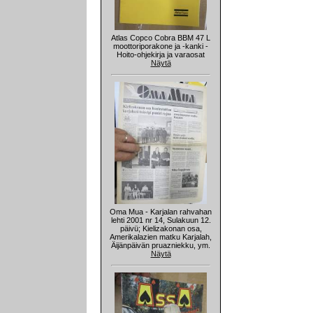
Atlas Copco Cobra BBM 47 L
moottoriporakone ja -kanki -
Hoito-ohjekirja ja varaosat
Näytä
Oma Mua - Karjalan rahvahan
lehti 2001 nr 14, Sulakuun 12.
päivü; Kielizakonan osa,
Amerikalazien matku Karjalah,
Äijänpäivän pruazniekku, ym.
Näytä