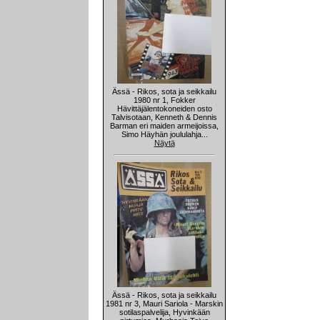
Ässä - Rikos, sota ja seikkailu
1980 nr 1, Fokker
Hävittäjälentokoneiden osto
Talvisotaan, Kenneth & Dennis
Barman eri maiden armeijoissa,
Simo Häyhän joululahja...
Näytä
Ässä - Rikos, sota ja seikkailu
1981 nr 3, Mauri Sariola - Marskin
sotilaspalvelija, Hyvinkään