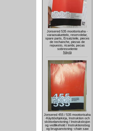
Jonsered 535 moottorisaha -
varaosaluettelo, reservdelar,
spare parts, Ersatzteile, pieces
de rechanche, piezas de
repuesto, ricambi, pecas
sobresselente
Näytä
Jonsered 455 / 535 moottorisaha
-Käyttöohjekirja, Instruktion och
skötselanvisning / Instruksksjon
og vedlikehold / Instruktionsbog
og brugsanvisning -chain saw