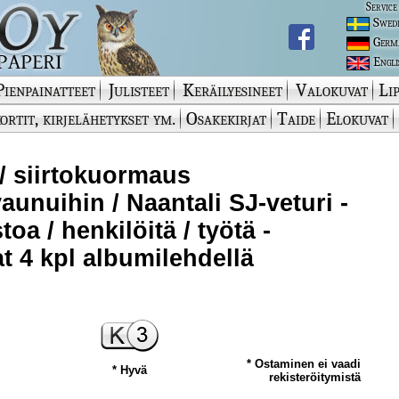
Service
Swed
Germ
Engli
Pienpainatteet
Julisteet
Keräilyesineet
Valokuvat
Lip
ortit, kirjelähetykset ym.
Osakekirjat
Taide
Elokuvat
/ siirtokuormaus
vaunuihin / Naantali SJ-veturi -
oa / henkilöitä / työtä -
t 4 kpl albumilehdellä
* Ostaminen ei vaadi
* Hyvä
rekisteröitymistä