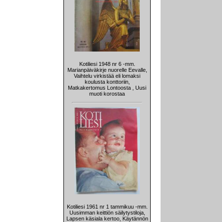
Kotiliesi 1948 nr 6 -mm.
Marianpäiväkirje nuorelle Eevalle,
Vaihtelu virkistää eli lomaksi
koulusta konttoriin,
Matkakertomus Lontoosta , Uusi
muoti korostaa
Kotiliesi 1961 nr 1 tammikuu -mm.
Uusimman keittiön säilytystiloja,
Lapsen käsiala kertoo, Käytännön