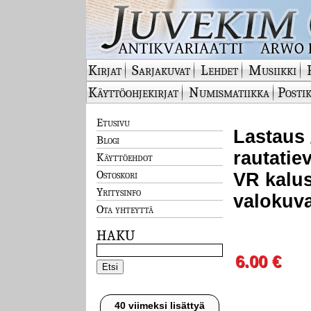
Kirjat
Sarjakuvat
Lehdet
Musiikki
Käyttöohjekirjat
Numismatiikka
Postik
Etusivu
Lastaus 
Blogi
rautatie
Käyttöehdot
Ostoskori
VR kalust
Yritysinfo
valokuva
Ota yhteyttä
HAKU
6.00 €
40 viimeksi lisättyä