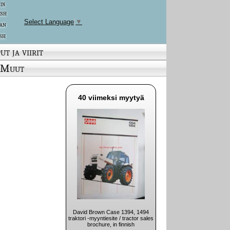
 in
ish
Select Language
▼
an
sh
ut ja viirit
Muut
40 viimeksi myytyä
David Brown Case 1394, 1494
traktori -myyntiesite / tractor sales
brochure, in finnish