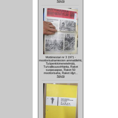
Näytä
Mottimestari nr 3 1971 -
moottorisahamiesten ammattilehti,
Työpenkkimenetelmää,
Turvallisuusohhjeita, Raket
suojasaapas, Raket 50
moottorisaha, Raket öljyt...
Näytä