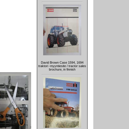
David Brown Case 1594, 1694
traktori -myyntiesite / tractor sales
brochure, in finnish