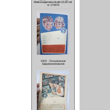
Matkustajamaksukuitti 10,00 mk
nr 174470
OKO - Osuuskassat
Säästömerkkikortti