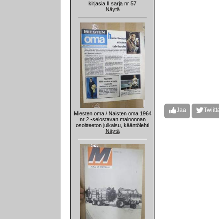
kirjasia II sarja nr 57
Näytä
Jaa
Twiitt
Miesten oma / Naisten oma 1964
nr 2 -selostavan mainonnan
osoitteeton julkaisu, kääntölehti
Näytä