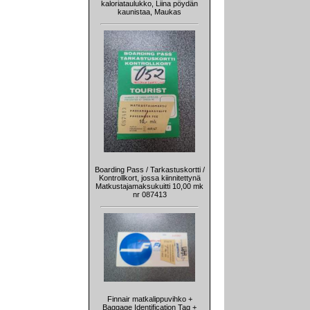
kaloriataulukko, Liina pöydän
kaunistaa, Maukas
Boarding Pass / Tarkastuskortti /
Kontrollkort, jossa kiinnitettynä
Matkustajamaksukuitti 10,00 mk
nr 087413
Finnair matkalippuvihko +
Baggage Identification Tag +