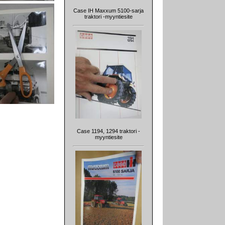
Case IH Maxxum 5100-sarja
traktori -myyntiesite
Case 1194, 1294 traktori -
myyntiesite