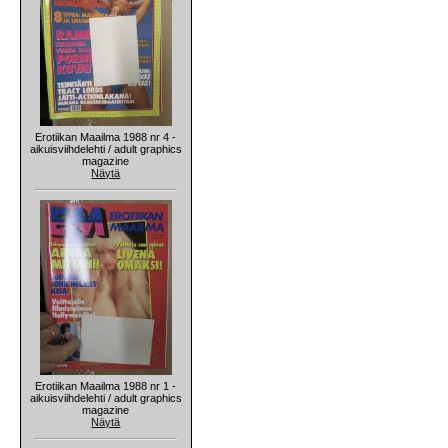
Erotiikan Maailma 1988 nr 4 -
aikuisviihdelehti / adult graphics
magazine
Näytä
Erotiikan Maailma 1988 nr 1 -
aikuisviihdelehti / adult graphics
magazine
Näytä