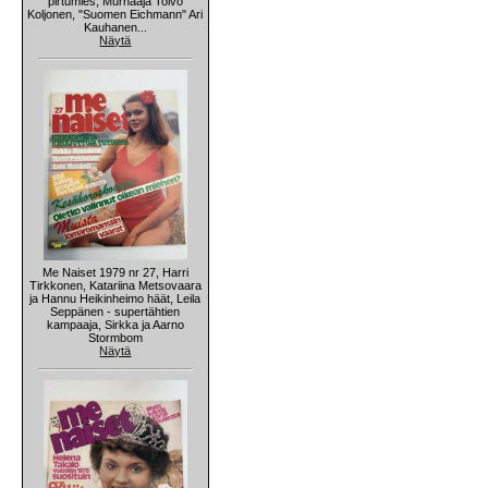
pirtumies, Murhaaja Toivo
Koljonen, "Suomen Eichmann" Ari
Kauhanen...
Näytä
Me Naiset 1979 nr 27, Harri
Tirkkonen, Katariina Metsovaara
ja Hannu Heikinheimo häät, Leila
Seppänen - supertähtien
kampaaja, Sirkka ja Aarno
Stormbom
Näytä