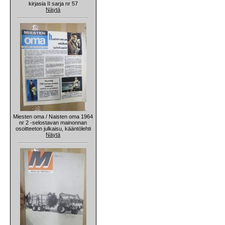
kirjasia II sarja nr 57
Näytä
Miesten oma / Naisten oma 1964
nr 2 -selostavan mainonnan
osoitteeton julkaisu, kääntölehti
Näytä