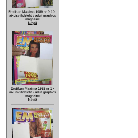
Erotiikan Maailma 1989 nr 9-10 -
aikuisviihdelehti / adult graphics
magazine
Näytä
Erotiikan Maailma 1992 nr 1 -
aikuisviihdelehti / adult graphics
magazine
Näytä