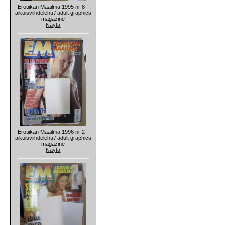
Erotiikan Maailma 1995 nr 8 -
aikuisviihdelehti / adult graphics
magazine
Näytä
Erotiikan Maailma 1996 nr 2 -
aikuisviihdelehti / adult graphics
magazine
Näytä