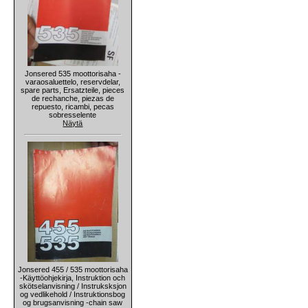
Jonsered 535 moottorisaha -
varaosaluettelo, reservdelar,
spare parts, Ersatzteile, pieces
de rechanche, piezas de
repuesto, ricambi, pecas
sobresselente
Näytä
Jonsered 455 / 535 moottorisaha
-Käyttöohjekirja, Instruktion och
skötselanvisning / Instruksksjon
og vedlikehold / Instruktionsbog
og brugsanvisning -chain saw