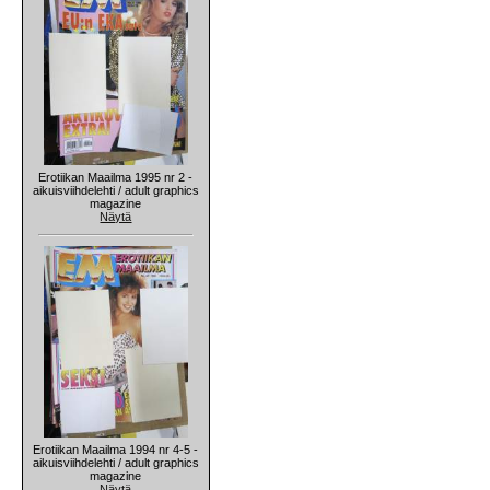
Erotiikan Maailma 1995 nr 2 -
aikuisviihdelehti / adult graphics
magazine
Näytä
Erotiikan Maailma 1994 nr 4-5 -
aikuisviihdelehti / adult graphics
magazine
Näytä