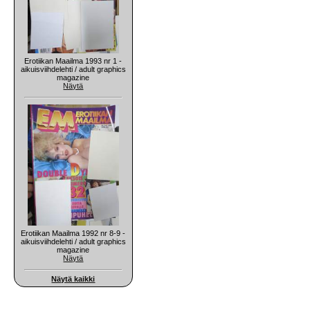
Erotiikan Maailma 1993 nr 1 -
aikuisviihdelehti / adult graphics
magazine
Näytä
Erotiikan Maailma 1992 nr 8-9 -
aikuisviihdelehti / adult graphics
magazine
Näytä
Näytä kaikki