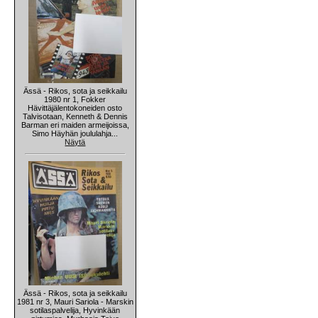
Ässä - Rikos, sota ja seikkailu
1980 nr 1, Fokker
Hävittäjälentokoneiden osto
Talvisotaan, Kenneth & Dennis
Barman eri maiden armeijoissa,
Simo Häyhän joululahja...
Näytä
Ässä - Rikos, sota ja seikkailu
1981 nr 3, Mauri Sariola - Marskin
sotilaspalvelija, Hyvinkään