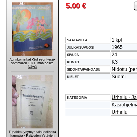
5.00 €
1 kpl
SAATAVILLA
1965
JULKAISUVUOSI
24
SIVUJA
Aurinkomatkat -Solresor kesä-
K3
KUNTO
sommaren 1971 -matkaesite
Näytä
Nidottu (pe
SIDONTA/PAINOASU
Suomi
KIELET
Urheilu - Ja
KATEGORIA
Käsiohjelmat
Urheilu
Tupakkakysymys taloudelliselta
kannalta - Raittiuden Ystävien