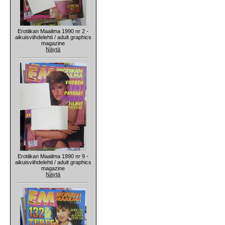
Erotiikan Maailma 1990 nr 2 -
aikuisviihdelehti / adult graphics
magazine
Näytä
Erotiikan Maailma 1990 nr 9 -
aikuisviihdelehti / adult graphics
magazine
Näytä