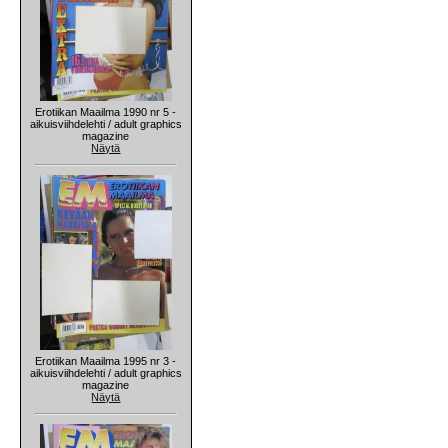
Erotiikan Maailma 1990 nr 5 -
aikuisviihdelehti / adult graphics
magazine
Näytä
Erotiikan Maailma 1995 nr 3 -
aikuisviihdelehti / adult graphics
magazine
Näytä