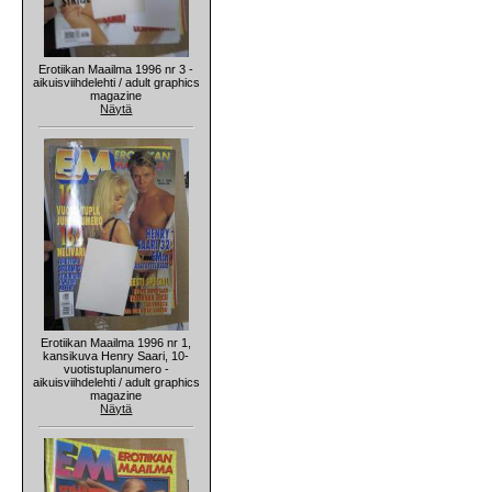
Erotiikan Maailma 1996 nr 3 -
aikuisviihdelehti / adult graphics
magazine
Näytä
Erotiikan Maailma 1996 nr 1,
kansikuva Henry Saari, 10-
vuotistuplanumero -
aikuisviihdelehti / adult graphics
magazine
Näytä