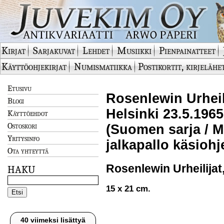
Kirjat
Sarjakuvat
Lehdet
Musiikki
Pienpainatteet
Käyttöohjekirjat
Numismatiikka
Postikortit, kirjelähe
Etusivu
Rosenlewin Urheili
Blogi
Helsinki 23.5.196
Käyttöehdot
Ostoskori
(Suomen sarja / M
Yritysinfo
jalkapallo käsioh
Ota yhteyttä
Rosenlewin Urheilijat
HAKU
15 x 21 cm.
40 viimeksi lisättyä