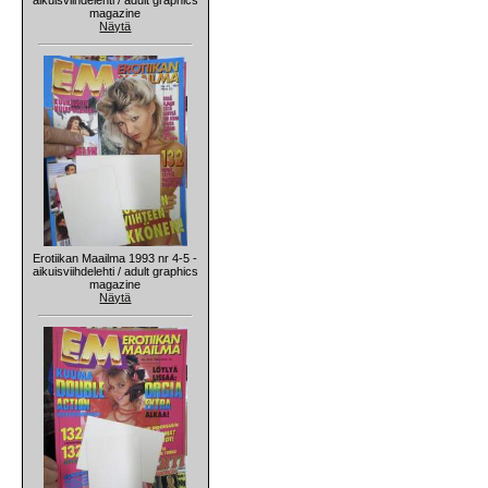
magazine
Näytä
Erotiikan Maailma 1993 nr 4-5 -
aikuisviihdelehti / adult graphics
magazine
Näytä