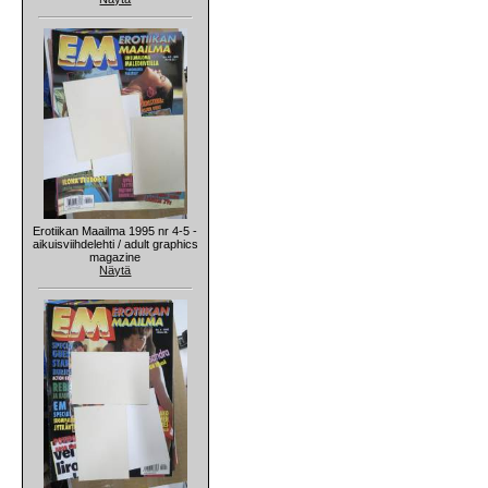
Erotiikan Maailma 1995 nr 4-5 -
aikuisviihdelehti / adult graphics
magazine
Näytä