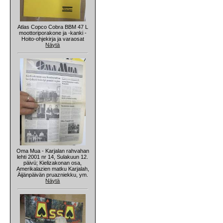
Atlas Copco Cobra BBM 47 L
moottoriporakone ja -kanki -
Hoito-ohjekirja ja varaosat
Näytä
Oma Mua - Karjalan rahvahan
lehti 2001 nr 14, Sulakuun 12.
päivü; Kielizakonan osa,
Amerikalazien matku Karjalah,
Äijänpäivän pruazniekku, ym.
Näytä