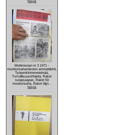
Näytä
Mottimestari nr 3 1971 -
moottorisahamiesten ammattilehti,
Työpenkkimenetelmää,
Turvallisuusohhjeita, Raket
suojasaapas, Raket 50
moottorisaha, Raket öljyt...
Näytä