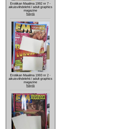
Erotiikan Maailma 1992 nr 7 -
aikuisviihdelehti / adult graphics
magazine
Näytä
Erotiikan Maailma 1993 nr 2 -
aikuisviihdelehti / adult graphics
magazine
Näytä