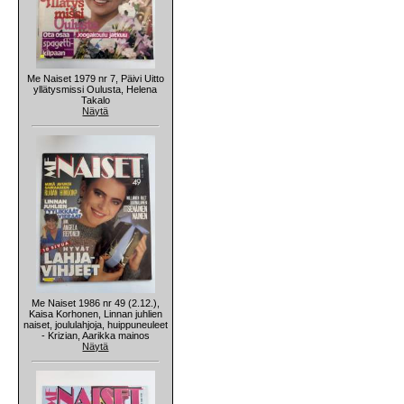
Me Naiset 1979 nr 7, Päivi Uitto
yllätysmissi Oulusta, Helena
Takalo
Näytä
Me Naiset 1986 nr 49 (2.12.),
Kaisa Korhonen, Linnan juhlien
naiset, joululahjoja, huippuneuleet
- Krizian, Aarikka mainos
Näytä