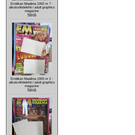
Erotiikan Maailma 1992 nr 7 -
aikuisviihdelehti / adult graphics
magazine
Näytä
Erotiikan Maailma 1993 nr 2 -
aikuisviihdelehti / adult graphics
magazine
Näytä