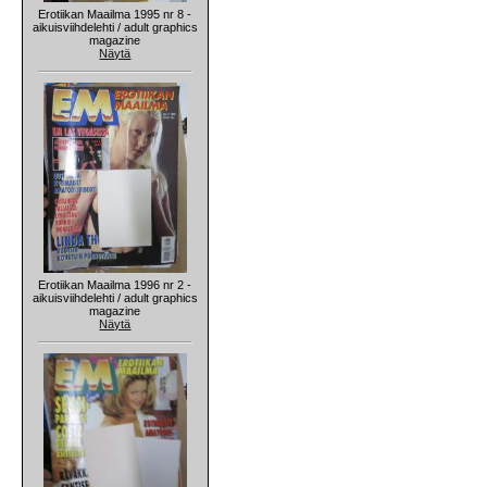
Erotiikan Maailma 1995 nr 8 -
aikuisviihdelehti / adult graphics
magazine
Näytä
Erotiikan Maailma 1996 nr 2 -
aikuisviihdelehti / adult graphics
magazine
Näytä