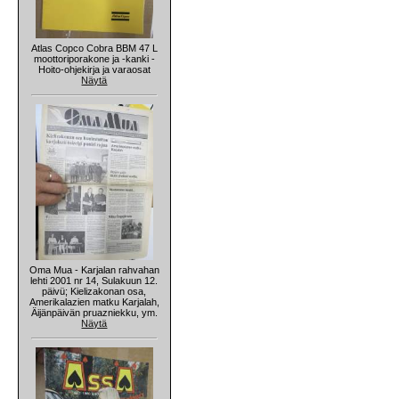
Atlas Copco Cobra BBM 47 L
moottoriporakone ja -kanki -
Hoito-ohjekirja ja varaosat
Näytä
Oma Mua - Karjalan rahvahan
lehti 2001 nr 14, Sulakuun 12.
päivü; Kielizakonan osa,
Amerikalazien matku Karjalah,
Äijänpäivän pruazniekku, ym.
Näytä