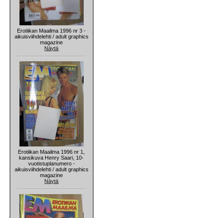
Erotiikan Maailma 1996 nr 3 -
aikuisviihdelehti / adult graphics
magazine
Näytä
Erotiikan Maailma 1996 nr 1,
kansikuva Henry Saari, 10-
vuotistuplanumero -
aikuisviihdelehti / adult graphics
magazine
Näytä