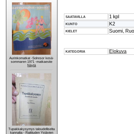
1 kpl
SAATAVILLA
K2
KUNTO
Suomi, Ruo
KIELET
Elokuva
KATEGORIA
Aurinkomatkat -Solresor kesä-
sommaren 1971 -matkaesite
Näytä
Tupakkakysymys taloudelliselta
kannalta - Raittiuden Ystävien