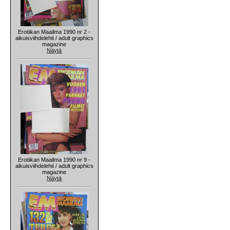
Erotiikan Maailma 1990 nr 2 -
aikuisviihdelehti / adult graphics
magazine
Näytä
Erotiikan Maailma 1990 nr 9 -
aikuisviihdelehti / adult graphics
magazine
Näytä