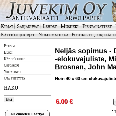
Kirjat
Sarjakuvat
Lehdet
Musiikki
Pienpainatteet
Käyttöohjekirjat
Numismatiikka
Postikortit, kirjelähe
Etusivu
Neljäs sopimus - D
Blogi
-elokuvajuliste, M
Käyttöehdot
Ostoskori
Brosnan, John Ma
Yritysinfo
Ota yhteyttä
Noin 40 x 60 cm elokuvajulist
HAKU
6.00 €
* 
40 viimeksi lisättyä