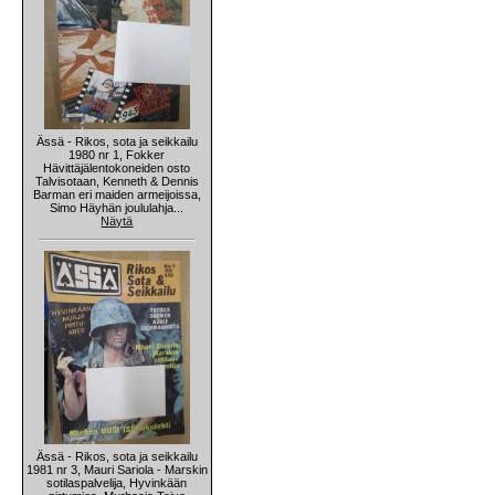
Ässä - Rikos, sota ja seikkailu
1980 nr 1, Fokker
Hävittäjälentokoneiden osto
Talvisotaan, Kenneth & Dennis
Barman eri maiden armeijoissa,
Simo Häyhän joululahja...
Näytä
Ässä - Rikos, sota ja seikkailu
1981 nr 3, Mauri Sariola - Marskin
sotilaspalvelija, Hyvinkään