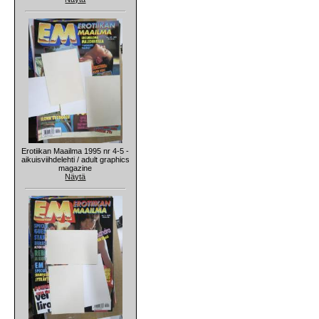
Erotiikan Maailma 1995 nr 4-5 -
aikuisviihdelehti / adult graphics
magazine
Näytä