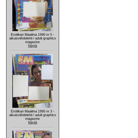
Erotiikan Maailma 1990 nr 5 -
aikuisviihdelehti / adult graphics
magazine
Näytä
Erotiikan Maailma 1995 nr 3 -
aikuisviihdelehti / adult graphics
magazine
Näytä