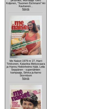
pirtumies, Murhaaja Toivo
Koljonen, "Suomen Eichmann" Ari
Kauhanen...
Näytä
Me Naiset 1979 nr 27, Harri
Tirkkonen, Katariina Metsovaara
ja Hannu Heikinheimo häät, Leila
Seppänen - supertähtien
kampaaja, Sirkka ja Aarno
Stormbom
Näytä