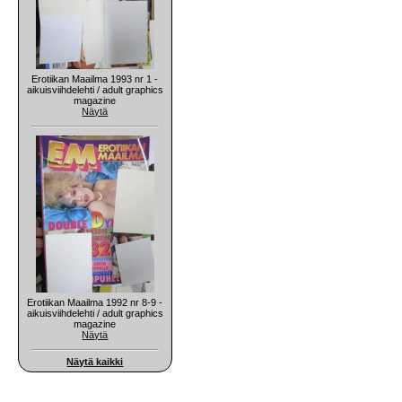
Erotiikan Maailma 1993 nr 1 -
aikuisviihdelehti / adult graphics
magazine
Näytä
Erotiikan Maailma 1992 nr 8-9 -
aikuisviihdelehti / adult graphics
magazine
Näytä
Näytä kaikki