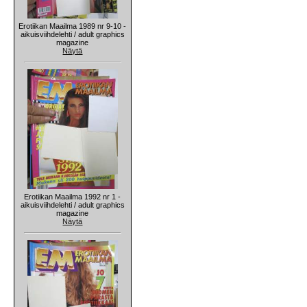
Erotiikan Maailma 1989 nr 9-10 -
aikuisviihdelehti / adult graphics
magazine
Näytä
Erotiikan Maailma 1992 nr 1 -
aikuisviihdelehti / adult graphics
magazine
Näytä