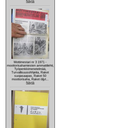
Näytä
Mottimestari nr 3 1971 -
moottorisahamiesten ammattilehti,
Työpenkkimenetelmää,
Turvallisuusohhjeita, Raket
suojasaapas, Raket 50
moottorisaha, Raket öljyt...
Näytä