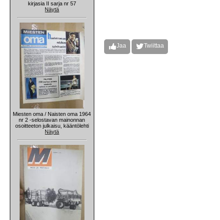
kirjasia II sarja nr 57
Näytä
Jaa
Twiittaa
Miesten oma / Naisten oma 1964
nr 2 -selostavan mainonnan
osoitteeton julkaisu, kääntölehti
Näytä