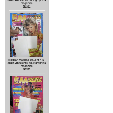
magazine
Näytä
Erotiikan Maailma 1993 nr 4-5 -
aikuisviihdelehti / adult graphics
magazine
Näytä