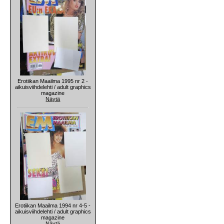
Erotiikan Maailma 1995 nr 2 -
aikuisviihdelehti / adult graphics
magazine
Näytä
Erotiikan Maailma 1994 nr 4-5 -
aikuisviihdelehti / adult graphics
magazine
Näytä