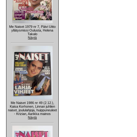
Me Naiset 1979 nr 7, Päivi Uitto
yllätysmissi Oulusta, Helena
Takalo
Näytä
Me Naiset 1986 nr 49 (2.12.),
Kaisa Korhonen, Linnan juhlien
naiset, joululahjoja, huippuneuleet
- Krizian, Aarikka mainos
Näytä