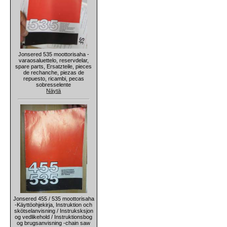
Jonsered 535 moottorisaha -
varaosaluettelo, reservdelar,
spare parts, Ersatzteile, pieces
de rechanche, piezas de
repuesto, ricambi, pecas
sobresselente
Näytä
Jonsered 455 / 535 moottorisaha
-Käyttöohjekirja, Instruktion och
skötselanvisning / Instruksksjon
og vedlikehold / Instruktionsbog
og brugsanvisning -chain saw