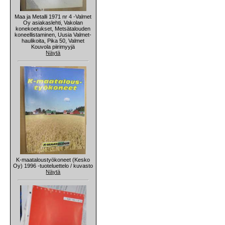
Maa ja Metalli 1971 nr 4 -Valmet
Oy asiakaslehti, Vakolan
konekoetukset, Metsätalouden
koneellistaminen, Uusia Valmet-
haulikoita, Pika 50, Valmet
Kouvola piirimyyjä
Näytä
K-maataloustyökoneet (Kesko
Oy) 1996 -tuoteluettelo / kuvasto
Näytä