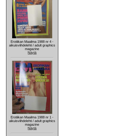
Erotiikan Maailma 1988 nr 4 -
aikuisviihdelehti / adult graphics
magazine
Näytä
Erotiikan Maailma 1988 nr 1 -
aikuisviihdelehti / adult graphics
magazine
Näytä