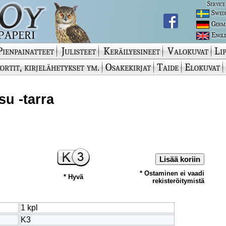
Service
Swed
Germ
Engli
Pienpainatteet
Julisteet
Keräilyesineet
Valokuvat
Lip
ortit, kirjelähetykset ym.
Osakekirjat
Taide
Elokuvat
u -tarra
Lisää koriin
* Ostaminen ei vaadi
* Hyvä
rekisteröitymistä
1 kpl
K3