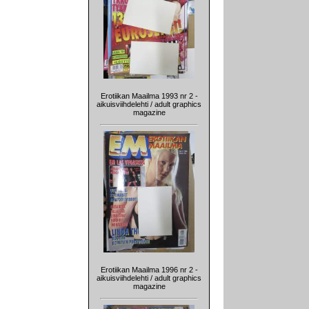
Erotiikan Maailma 1993 nr 2 -
aikuisviihdelehti / adult graphics
magazine
Erotiikan Maailma 1996 nr 2 -
aikuisviihdelehti / adult graphics
magazine