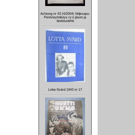
Achtung nr 43 (4/2004) Veljesapu-
Perinneyhdistys ry:n jäsen ja
tiedotuslehti
Lotta-Svärd 1943 nr 17