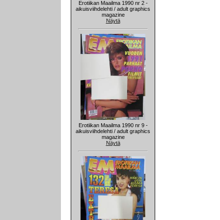
Erotiikan Maailma 1990 nr 2 -
aikuisviihdelehti / adult graphics
magazine
Näytä
Erotiikan Maailma 1990 nr 9 -
aikuisviihdelehti / adult graphics
magazine
Näytä