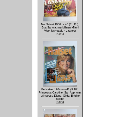
Me Naiset 1986 nr 46 (11.11.),
Esa Sariola, merkillinen Miami
Vice, laskettelu - vaatteet
Näytä
Me Naiset 1984 nro 41 (9.10.),
Prinsessa Caroline, Sari Aspholm,
prinsessa Diana, Gilda, Brigitte
Bardot
Näytä