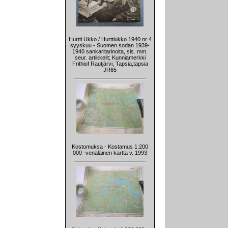
Hurtti Ukko / Hurttiukko 1940 nr 4
syyskuu - Suomen sodan 1939-
1940 sankaritarinoita, sis. mm.
seur. artikkelit; Kunniamerkki
Frithiof Rautjärvi, Tapsia,tapsia
JR65
Kostomuksa - Kostamus 1:200
000 -venäläinen kartta v. 1993