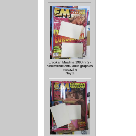
Erotiikan Maailma 1993 nr 2 -
aikuisviihdelehti / adult graphics
magazine
Näytä