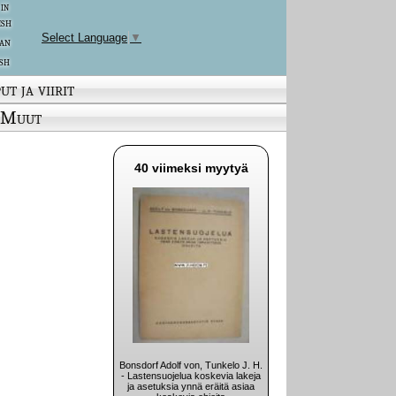
 in
ish
Select Language
▼
an
sh
ut ja viirit
Muut
40 viimeksi myytyä
Bonsdorf Adolf von, Tunkelo J. H.
- Lastensuojelua koskevia lakeja
ja asetuksia ynnä eräitä asiaa