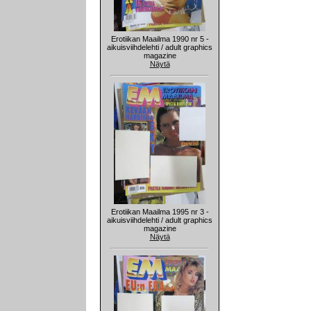
Erotiikan Maailma 1990 nr 5 -
aikuisviihdelehti / adult graphics
magazine
Näytä
Erotiikan Maailma 1995 nr 3 -
aikuisviihdelehti / adult graphics
magazine
Näytä