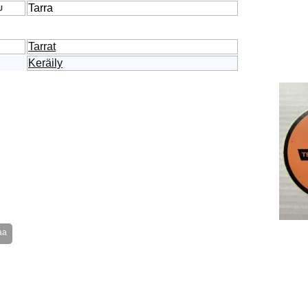
Tarra
U
Tarrat
Keräily
aa