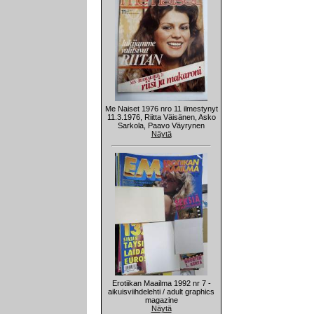
Me Naiset 1976 nro 11 ilmestynyt
11.3.1976, Riitta Väisänen, Asko
Sarkola, Paavo Väyrynen
Näytä
Erotiikan Maailma 1992 nr 7 -
aikuisviihdelehti / adult graphics
magazine
Näytä