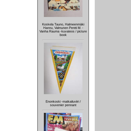
Koskela Tauno, Halmeenmäki
Hannu, Valmunen Pentti M. -
Vanha Rauma -kuvateos / picture
book
Enonkoski -matkailuviiri /
souvenier pennant