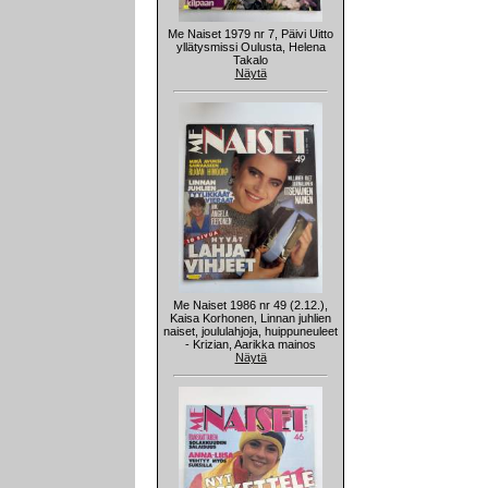
Me Naiset 1979 nr 7, Päivi Uitto
yllätysmissi Oulusta, Helena
Takalo
Näytä
Me Naiset 1986 nr 49 (2.12.),
Kaisa Korhonen, Linnan juhlien
naiset, joululahjoja, huippuneuleet
- Krizian, Aarikka mainos
Näytä