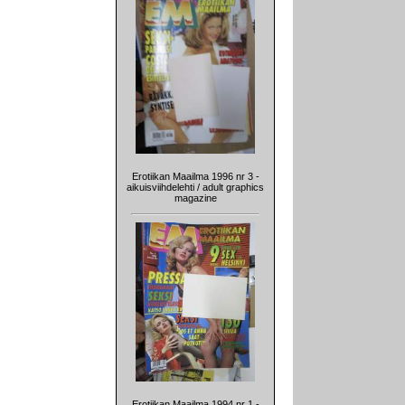
Erotiikan Maailma 1996 nr 3 -
aikuisviihdelehti / adult graphics
magazine
Erotiikan Maailma 1994 nr 1 -