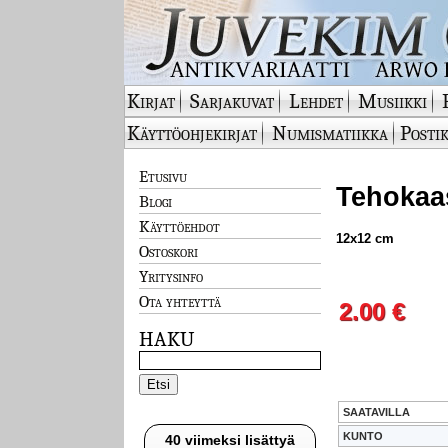
Kirjat
Sarjakuvat
Lehdet
Musiikki
Käyttöohjekirjat
Numismatiikka
Postik
Etusivu
Tehokaas
Blogi
Käyttöehdot
12x12 cm
Ostoskori
Yritysinfo
Ota yhteyttä
2.00 €
HAKU
SAATAVILLA
KUNTO
40 viimeksi lisättyä