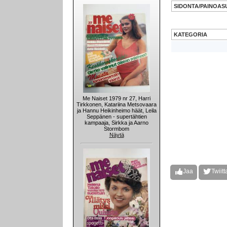
SIDONTA/PAINOAS
KATEGORIA
Me Naiset 1979 nr 27, Harri
Tirkkonen, Katariina Metsovaara
ja Hannu Heikinheimo häät, Leila
Seppänen - supertähtien
kampaaja, Sirkka ja Aarno
Stormbom
Näytä
Jaa
Twiitt