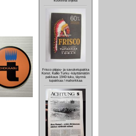
koskevia ohjeita
Frisco piippu- ja savuketupakka
Konst. Kallio Turku -käyttämätön
pakkaus 1940-luku, täynnä
tupakkaa / mahorkkaa