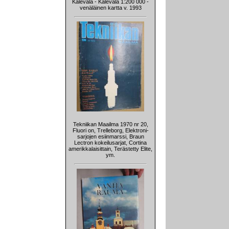
Kalevala - Kalevala 1:200 000 -
venäläinen kartta v. 1993
Tekniikan Maailma 1970 nr 20,
Fluori on, Trelleborg, Elektroni-
sarjojen esiinmarssi, Braun
Lectron kokeilusarjat, Cortina
amerikkalaisittain, Terästetty Elite,
ym.