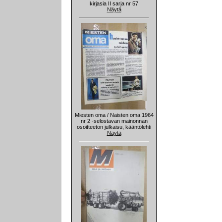
kirjasia II sarja nr 57
Näytä
Miesten oma / Naisten oma 1964
nr 2 -selostavan mainonnan
osoitteeton julkaisu, kääntölehti
Näytä