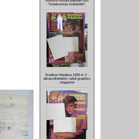
Rasismi nostaa päätään kun
"mutakuonoa muilutettiin",
Erotiikan Maailma 1990 nr 2 -
aikuisviihdelehti / adult graphics
magazine