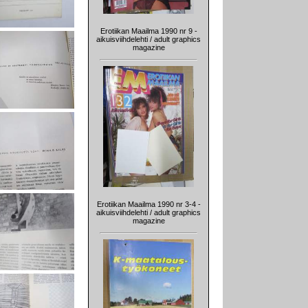
Erotiikan Maailma 1990 nr 9 -
aikuisviihdelehti / adult graphics
magazine
Erotiikan Maailma 1990 nr 3-4 -
aikuisviihdelehti / adult graphics
magazine