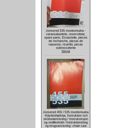
Jonsered 535 moottorisaha -
varaosaluettelo, reservdelar,
spare parts, Ersatzteile, pieces
de rechanche, piezas de
repuesto, ricambi, pecas
sobresselente
Näytä
Jonsered 455 / 535 moottorisaha
-Käyttöohjekirja, Instruktion och
skötselanvisning / Instruksksjon
og vedlikehold / Instruktionsbog
og brugsanvisning -chain saw