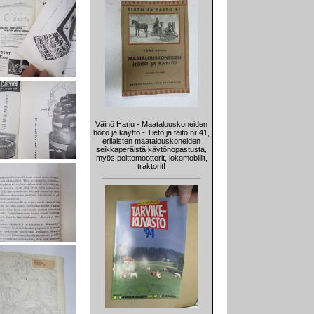
Väinö Harju - Maatalouskoneiden
hoito ja käyttö - Tieto ja taito nr 41,
erilaisten maatalouskoneiden
seikkaperäistä käytönopastusta,
myös polttomoottorit, lokomobiilit,
traktorit!