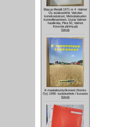
Maa ja Metalli 1971 nr 4 -Valmet
Oy asiakaslehti, Vakolan
konekoetukset, Metsätalouden
koneellistaminen, Uusia Valmet-
haulikoita, Pika 50, Valmet
Kouvola piirimyyjä
Näytä
K-maataloustyökoneet (Kesko
Oy) 1996 -tuoteluettelo / kuvasto
Näytä