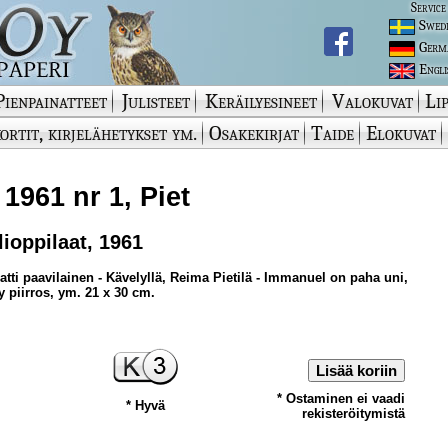
Service
Swed
Germ
Engli
Pienpainatteet
Julisteet
Keräilyesineet
Valokuvat
Lip
ortit, kirjelähetykset ym.
Osakekirjat
Taide
Elokuvat
 1961 nr 1, Piet
lioppilaat, 1961
Matti paavilainen - Kävelyllä, Reima Pietilä - Immanuel on paha uni,
 piirros, ym. 21 x 30 cm.
Lisää koriin
* Ostaminen ei vaadi
* Hyvä
rekisteröitymistä