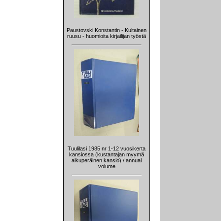
Paustovski Konstantin - Kultainen
ruusu - huomioita kirjailijan työstä
Tuulilasi 1985 nr 1-12 vuosikerta
kansiossa (kustantajan myymä
alkuperäinen kansio) / annual
volume