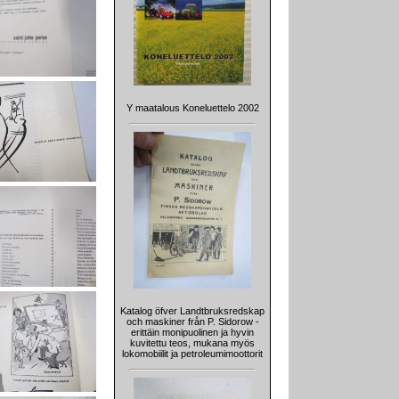
Y maatalous Koneluettelo 2002
Katalog öfver Landtbruksredskap
och maskiner från P. Sidorow -
erittäin monipuolinen ja hyvin
kuvitettu teos, mukana myös
lokomobiilit ja petroleumimoottorit