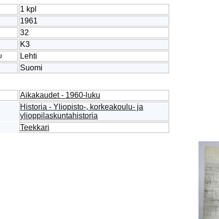
1 kpl
1961
32
K3
Lehti
U
Suomi
Aikakaudet - 1960-luku
Historia - Yliopisto-, korkeakoulu- ja
ylioppilaskuntahistoria
Teekkari