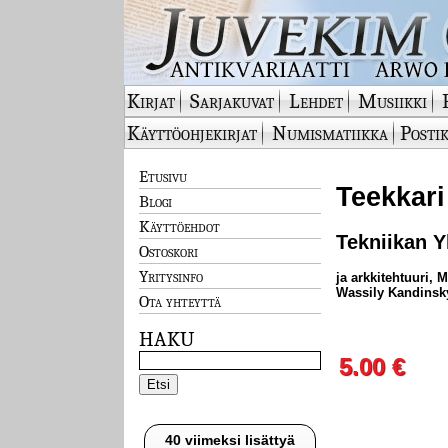
Kirjat
Sarjakuvat
Lehdet
Musiikki
Käyttöohjekirjat
Numismatiikka
Postik
Etusivu
Teekkari
Blogi
Käyttöehdot
Tekniikan Y
Ostoskori
Yritysinfo
ja arkkitehtuuri, 
Wassily Kandinsky
Ota yhteyttä
HAKU
5.00 €
40 viimeksi lisättyä