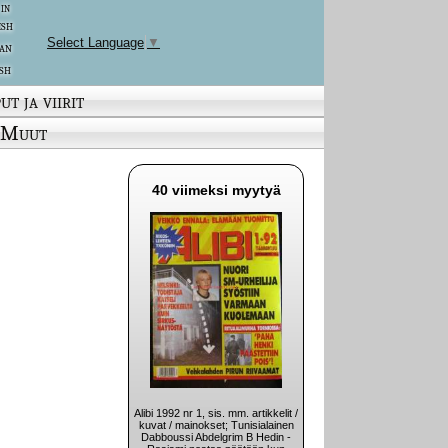
 in
ish
Select Language
▼
an
sh
ut ja viirit
Muut
40 viimeksi myytyä
Alibi 1992 nr 1, sis. mm. artikkelit /
kuvat / mainokset; Tunisialainen
Dabboussi Abdelgrim B Hedin -