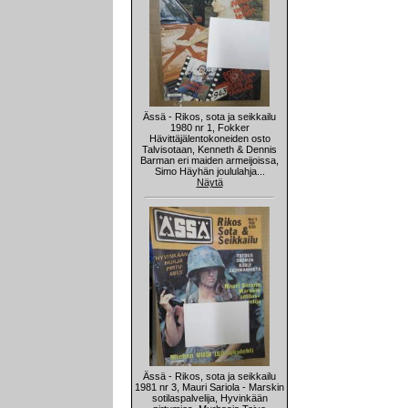
Ässä - Rikos, sota ja seikkailu
1980 nr 1, Fokker
Hävittäjälentokoneiden osto
Talvisotaan, Kenneth & Dennis
Barman eri maiden armeijoissa,
Simo Häyhän joululahja...
Näytä
Ässä - Rikos, sota ja seikkailu
1981 nr 3, Mauri Sariola - Marskin
sotilaspalvelija, Hyvinkään