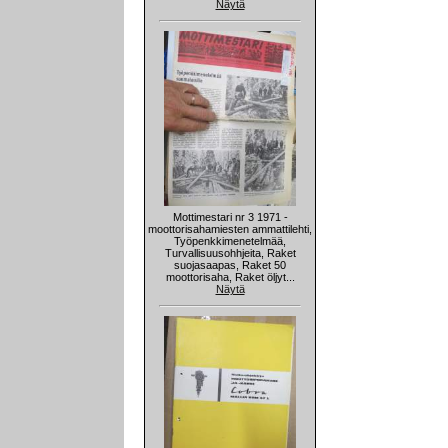
Näytä
Mottimestari nr 3 1971 -
moottorisahamiesten ammattilehti,
Työpenkkimenetelmää,
Turvallisuusohhjeita, Raket
suojasaapas, Raket 50
moottorisaha, Raket öljyt...
Näytä