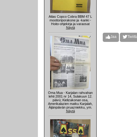
Atlas Copco Cobra BBM 47 L
moottoriporakone ja -kanki -
Hoito-ohjekirja ja varaosat
Näytä
Jaa
Twiitt
Oma Mua - Karjalan rahvahan
lehti 2001 nr 14, Sulakuun 12.
päivü; Kielizakonan osa,
Amerikalazien matku Karjalah,
Äijänpäivän pruazniekku, ym.
Näytä