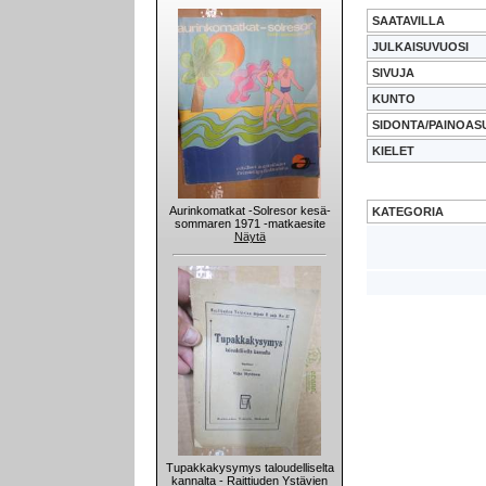
SAATAVILLA
JULKAISUVUOSI
SIVUJA
KUNTO
SIDONTA/PAINOAS
KIELET
Aurinkomatkat -Solresor kesä-
KATEGORIA
sommaren 1971 -matkaesite
Näytä
Tupakkakysymys taloudelliselta
kannalta - Raittiuden Ystävien