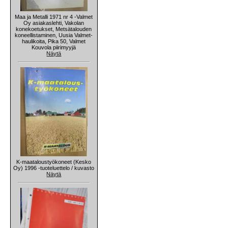
Maa ja Metalli 1971 nr 4 -Valmet
Oy asiakaslehti, Vakolan
konekoetukset, Metsätalouden
koneellistaminen, Uusia Valmet-
haulikoita, Pika 50, Valmet
Kouvola piirimyyjä
Näytä
K-maataloustyökoneet (Kesko
Oy) 1996 -tuoteluettelo / kuvasto
Näytä