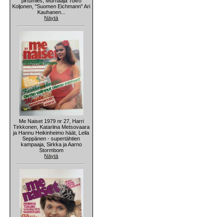
pirtumies, Murhaaja Toivo
Koljonen, "Suomen Eichmann" Ari
Kauhanen...
Näytä
Me Naiset 1979 nr 27, Harri
Tirkkonen, Katariina Metsovaara
ja Hannu Heikinheimo häät, Leila
Seppänen - supertähtien
kampaaja, Sirkka ja Aarno
Stormbom
Näytä