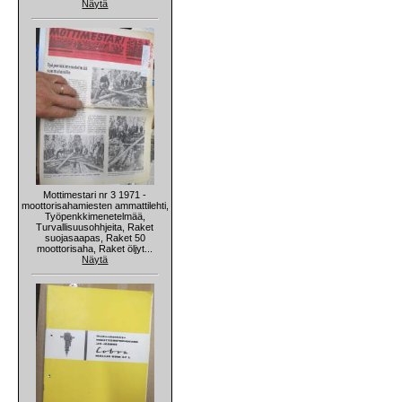
Näytä
Mottimestari nr 3 1971 -
moottorisahamiesten ammattilehti,
Työpenkkimenetelmää,
Turvallisuusohhjeita, Raket
suojasaapas, Raket 50
moottorisaha, Raket öljyt...
Näytä