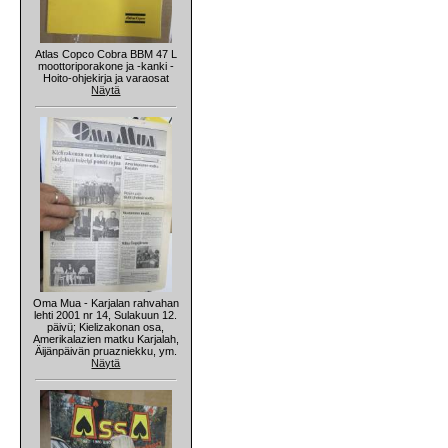
Atlas Copco Cobra BBM 47 L
moottoriporakone ja -kanki -
Hoito-ohjekirja ja varaosat
Näytä
Oma Mua - Karjalan rahvahan
lehti 2001 nr 14, Sulakuun 12.
päivü; Kielizakonan osa,
Amerikalazien matku Karjalah,
Äijänpäivän pruazniekku, ym.
Näytä