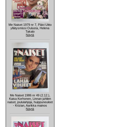
Me Naiset 1979 nr 7, Päivi Uitto
yllätysmissi Oulusta, Helena
Takalo
Näytä
Me Naiset 1986 nr 49 (2.12.),
Kaisa Korhonen, Linnan juhlien
naiset, joululahjoja, huippuneuleet
- Krizian, Aarikka mainos
Näytä