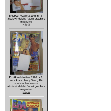
Erotiikan Maailma 1996 nr 3 -
aikuisviihdelehti / adult graphics
magazine
Näytä
Erotiikan Maailma 1996 nr 1,
kansikuva Henry Saari, 10-
vuotistuplanumero -
aikuisviihdelehti / adult graphics
magazine
Näytä