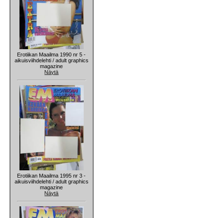
Erotiikan Maailma 1990 nr 5 -
aikuisviihdelehti / adult graphics
magazine
Näytä
Erotiikan Maailma 1995 nr 3 -
aikuisviihdelehti / adult graphics
magazine
Näytä