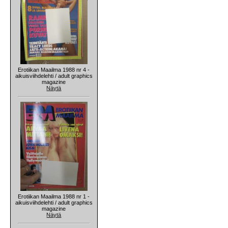
Erotiikan Maailma 1988 nr 4 -
aikuisviihdelehti / adult graphics
magazine
Näytä
Erotiikan Maailma 1988 nr 1 -
aikuisviihdelehti / adult graphics
magazine
Näytä