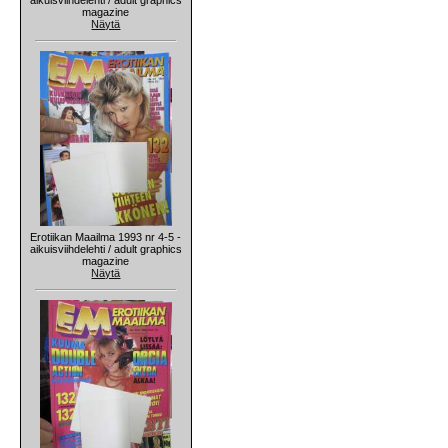
magazine
Näytä
Erotiikan Maailma 1993 nr 4-5 -
aikuisviihdelehti / adult graphics
magazine
Näytä