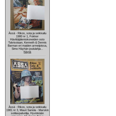
Ässä - Rikos, sota ja seikkailu
1980 nr 1, Fokker
Hävittäjälentokoneiden osto
Talvisotaan, Kenneth & Dennis
Barman eri maiden armeijoissa,
Simo Häyhän joululahja...
Näytä
Ässä - Rikos, sota ja seikkailu
1981 nr 3, Mauri Sariola - Marskin
sotilaspalvelija, Hyvinkään