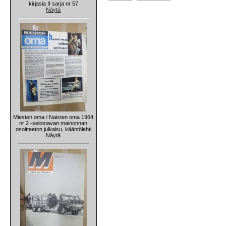
kirjasia II sarja nr 57
Näytä
Miesten oma / Naisten oma 1964
nr 2 -selostavan mainonnan
osoitteeton julkaisu, kääntölehti
Näytä