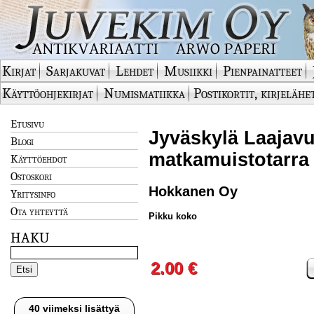
Kirjat
Sarjakuvat
Lehdet
Musiikki
Pienpainatteet
Käyttöohjekirjat
Numismatiikka
Postikortit, kirjelähe
Etusivu
Jyväskylä Laajavuo
Blogi
matkamuistotarra 
Käyttöehdot
Ostoskori
Hokkanen Oy
Yritysinfo
Ota yhteyttä
Pikku koko
HAKU
2.00 €
40 viimeksi lisättyä