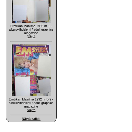
Erotiikan Maailma 1993 nr 1 -
aikuisviihdelehti / adult graphics
magazine
Näytä
Erotiikan Maailma 1992 nr 8-9 -
aikuisviihdelehti / adult graphics
magazine
Näytä
Näytä kaikki