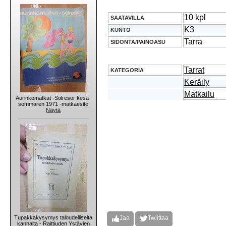
10 kpl
SAATAVILLA
K3
KUNTO
Tarra
SIDONTA/PAINOASU
Tarrat
KATEGORIA
Keräily
Matkailu
Aurinkomatkat -Solresor kesä-
sommaren 1971 -matkaesite
Näytä
Tupakkakysymys taloudelliselta
Jaa
Twiittaa
kannalta - Raittiuden Ystävien