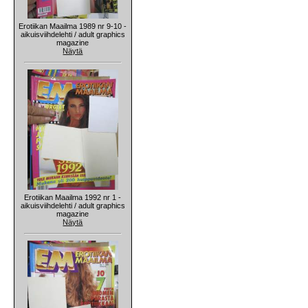
Erotiikan Maailma 1989 nr 9-10 -
aikuisviihdelehti / adult graphics
magazine
Näytä
Erotiikan Maailma 1992 nr 1 -
aikuisviihdelehti / adult graphics
magazine
Näytä