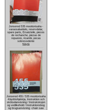
Jonsered 535 moottorisaha -
varaosaluettelo, reservdelar,
spare parts, Ersatzteile, pieces
de rechanche, piezas de
repuesto, ricambi, pecas
sobresselente
Näytä
Jonsered 455 / 535 moottorisaha
-Käyttöohjekirja, Instruktion och
skötselanvisning / Instruksksjon
og vedlikehold / Instruktionsbog
og brugsanvisning -chain saw