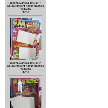
Erotiikan Maailma 1992 nr 7 -
aikuisviihdelehti / adult graphics
magazine
Näytä
Erotiikan Maailma 1993 nr 2 -
aikuisviihdelehti / adult graphics
magazine
Näytä