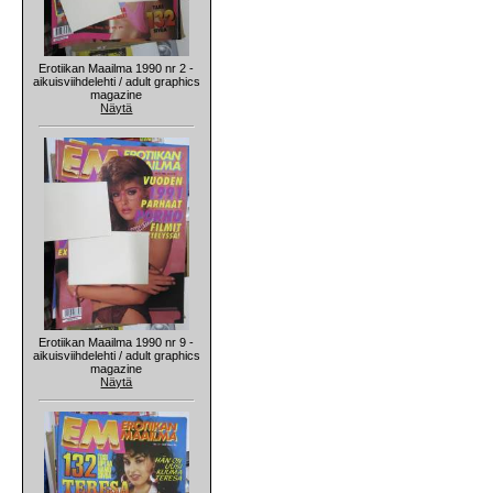
Erotiikan Maailma 1990 nr 2 -
aikuisviihdelehti / adult graphics
magazine
Näytä
Erotiikan Maailma 1990 nr 9 -
aikuisviihdelehti / adult graphics
magazine
Näytä