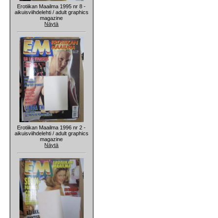
Erotiikan Maailma 1995 nr 8 -
aikuisviihdelehti / adult graphics
magazine
Näytä
Erotiikan Maailma 1996 nr 2 -
aikuisviihdelehti / adult graphics
magazine
Näytä