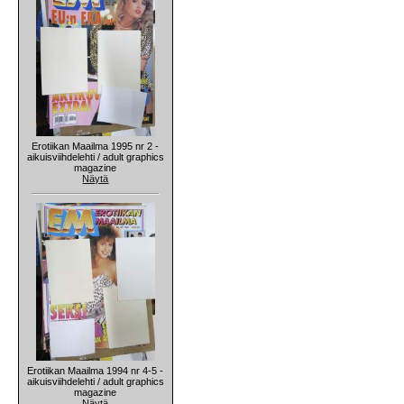
Erotiikan Maailma 1995 nr 2 -
aikuisviihdelehti / adult graphics
magazine
Näytä
Erotiikan Maailma 1994 nr 4-5 -
aikuisviihdelehti / adult graphics
magazine
Näytä