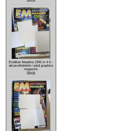
Erotiikan Maailma 1995 nr 4-5 -
aikuisviihdelehti / adult graphics
magazine
Näytä