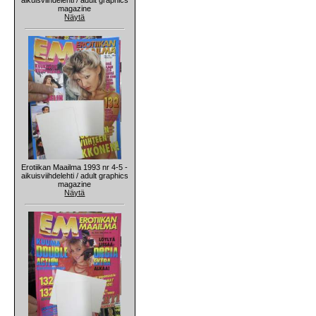
magazine
Näytä
Erotiikan Maailma 1993 nr 4-5 -
aikuisviihdelehti / adult graphics
magazine
Näytä