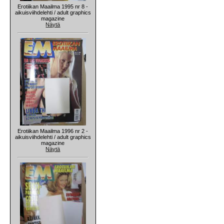
Erotiikan Maailma 1995 nr 8 -
aikuisviihdelehti / adult graphics
magazine
Näytä
Erotiikan Maailma 1996 nr 2 -
aikuisviihdelehti / adult graphics
magazine
Näytä