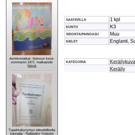
1 kpl
SAATAVILLA
K3
KUNTO
Muu
SIDONTA/PAINOASU
Englanti, S
KIELET
Aurinkomatkat -Solresor kesä-
Keräilykuva
KATEGORIA
sommaren 1971 -matkaesite
Näytä
Keräily
Tupakkakysymys taloudelliselta
kannalta - Raittiuden Ystävien