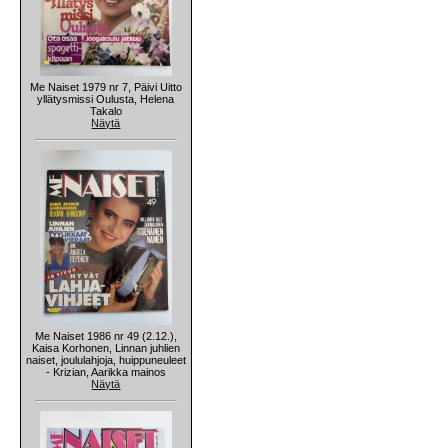
Me Naiset 1979 nr 7, Päivi Uitto
yllätysmissi Oulusta, Helena
Takalo
Näytä
Me Naiset 1986 nr 49 (2.12.),
Kaisa Korhonen, Linnan juhlien
naiset, joululahjoja, huippuneuleet
- Krizian, Aarikka mainos
Näytä