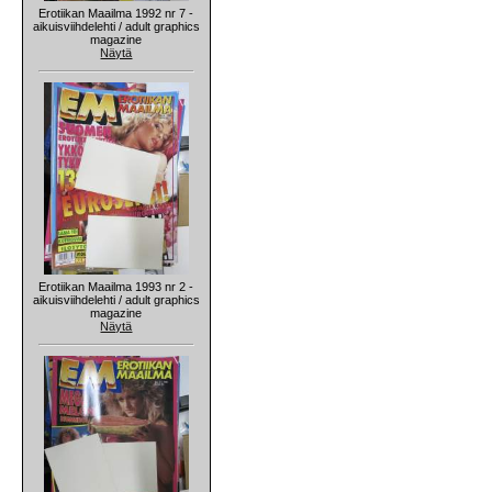
Erotiikan Maailma 1992 nr 7 -
aikuisviihdelehti / adult graphics
magazine
Näytä
Erotiikan Maailma 1993 nr 2 -
aikuisviihdelehti / adult graphics
magazine
Näytä