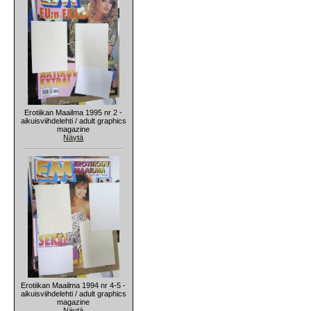
Erotiikan Maailma 1995 nr 2 -
aikuisviihdelehti / adult graphics
magazine
Näytä
Erotiikan Maailma 1994 nr 4-5 -
aikuisviihdelehti / adult graphics
magazine
Näytä