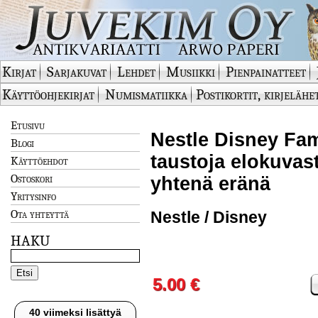
Kirjat
Sarjakuvat
Lehdet
Musiikki
Pienpainatteet
Käyttöohjekirjat
Numismatiikka
Postikortit, kirjelähe
Etusivu
Nestle Disney Fam
Blogi
taustoja elokuvas
Käyttöehdot
Ostoskori
yhtenä eränä
Yritysinfo
Ota yhteyttä
Nestle / Disney
HAKU
5.00 €
40 viimeksi lisättyä