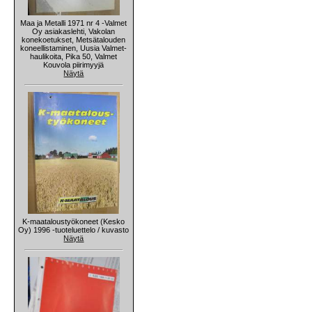
Maa ja Metalli 1971 nr 4 -Valmet
Oy asiakaslehti, Vakolan
konekoetukset, Metsätalouden
koneellistaminen, Uusia Valmet-
haulikoita, Pika 50, Valmet
Kouvola piirimyyjä
Näytä
K-maataloustyökoneet (Kesko
Oy) 1996 -tuoteluettelo / kuvasto
Näytä