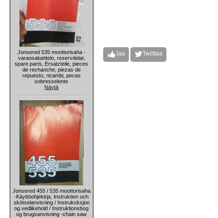
Jonsered 535 moottorisaha -
Jaa
Twiittaa
varaosaluettelo, reservdelar,
spare parts, Ersatzteile, pieces
de rechanche, piezas de
repuesto, ricambi, pecas
sobresselente
Näytä
Jonsered 455 / 535 moottorisaha
-Käyttöohjekirja, Instruktion och
skötselanvisning / Instruksksjon
og vedlikehold / Instruktionsbog
og brugsanvisning -chain saw