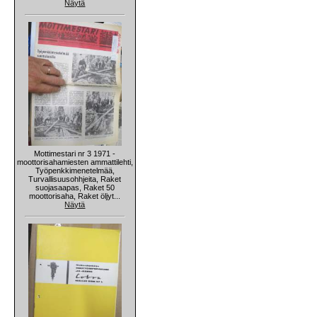
Näytä
Mottimestari nr 3 1971 -
moottorisahamiesten ammattilehti,
Työpenkkimenetelmää,
Turvallisuusohhjeita, Raket
suojasaapas, Raket 50
moottorisaha, Raket öljyt...
Näytä