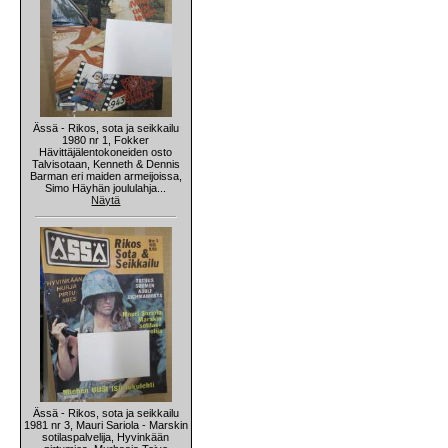
Ässä - Rikos, sota ja seikkailu
1980 nr 1, Fokker
Hävittäjälentokoneiden osto
Talvisotaan, Kenneth & Dennis
Barman eri maiden armeijoissa,
Simo Häyhän joululahja...
Näytä
Ässä - Rikos, sota ja seikkailu
1981 nr 3, Mauri Sariola - Marskin
sotilaspalvelija, Hyvinkään