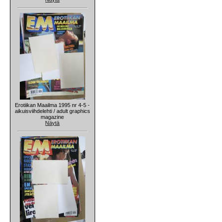
Erotiikan Maailma 1995 nr 4-5 -
aikuisviihdelehti / adult graphics
magazine
Näytä