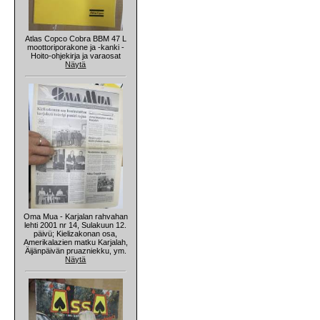
Atlas Copco Cobra BBM 47 L
moottoriporakone ja -kanki -
Hoito-ohjekirja ja varaosat
Näytä
Oma Mua - Karjalan rahvahan
lehti 2001 nr 14, Sulakuun 12.
päivü; Kielizakonan osa,
Amerikalazien matku Karjalah,
Äijänpäivän pruazniekku, ym.
Näytä