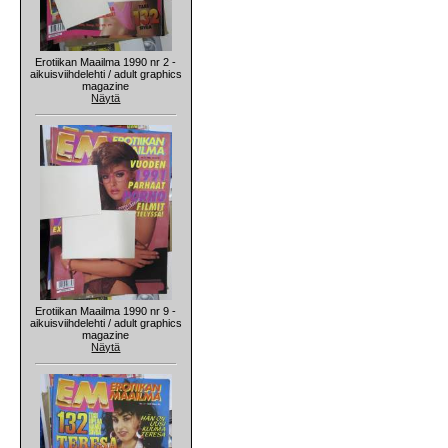
Erotiikan Maailma 1990 nr 2 -
aikuisviihdelehti / adult graphics
magazine
Näytä
Erotiikan Maailma 1990 nr 9 -
aikuisviihdelehti / adult graphics
magazine
Näytä