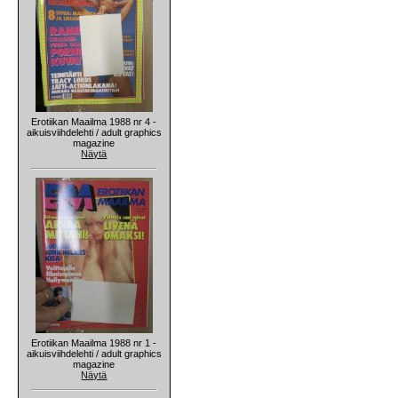
Erotiikan Maailma 1988 nr 4 -
aikuisviihdelehti / adult graphics
magazine
Näytä
Erotiikan Maailma 1988 nr 1 -
aikuisviihdelehti / adult graphics
magazine
Näytä