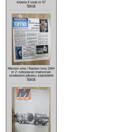
kirjasia II sarja nr 57
Näytä
Miesten oma / Naisten oma 1964
nr 2 -selostavan mainonnan
osoitteeton julkaisu, kääntölehti
Näytä