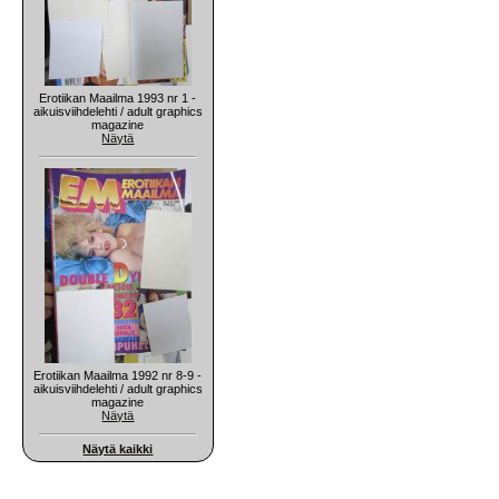
Erotiikan Maailma 1993 nr 1 -
aikuisviihdelehti / adult graphics
magazine
Näytä
Erotiikan Maailma 1992 nr 8-9 -
aikuisviihdelehti / adult graphics
magazine
Näytä
Näytä kaikki