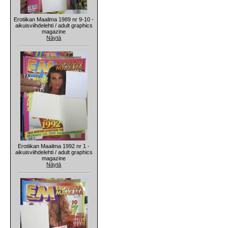
Erotiikan Maailma 1989 nr 9-10 -
aikuisviihdelehti / adult graphics
magazine
Näytä
Erotiikan Maailma 1992 nr 1 -
aikuisviihdelehti / adult graphics
magazine
Näytä