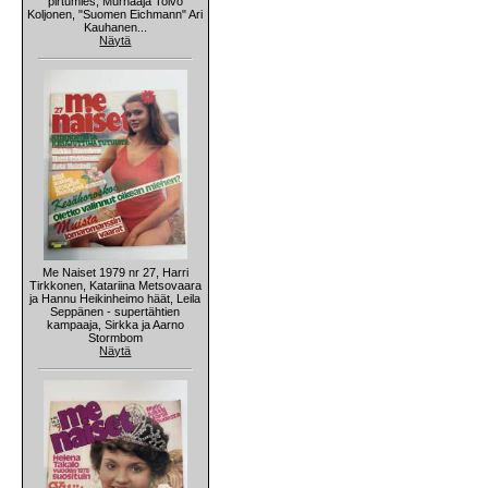
pirtumies, Murhaaja Toivo
Koljonen, "Suomen Eichmann" Ari
Kauhanen...
Näytä
Me Naiset 1979 nr 27, Harri
Tirkkonen, Katariina Metsovaara
ja Hannu Heikinheimo häät, Leila
Seppänen - supertähtien
kampaaja, Sirkka ja Aarno
Stormbom
Näytä