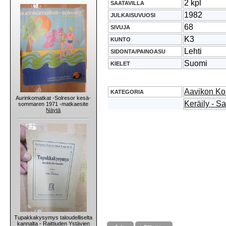
2 kpl
SAATAVILLA
1982
JULKAISUVUOSI
68
SIVUJA
K3
KUNTO
Lehti
SIDONTA/PAINOASU
Suomi
KIELET
Aavikon Ko
KATEGORIA
Aurinkomatkat -Solresor kesä-
Keräily - S
sommaren 1971 -matkaesite
Näytä
Tupakkakysymys taloudelliselta
kannalta - Raittiuden Ystävien