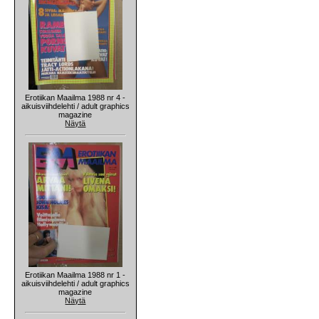
Erotiikan Maailma 1988 nr 4 -
aikuisviihdelehti / adult graphics
magazine
Näytä
Erotiikan Maailma 1988 nr 1 -
aikuisviihdelehti / adult graphics
magazine
Näytä