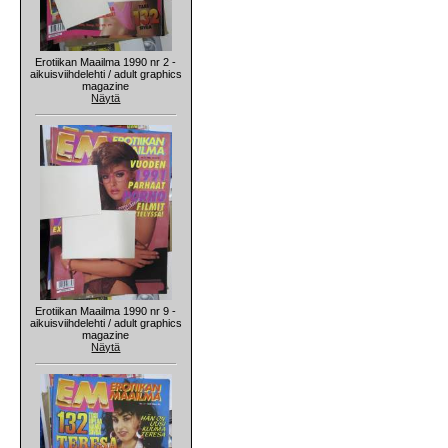
Erotiikan Maailma 1990 nr 2 -
aikuisviihdelehti / adult graphics
magazine
Näytä
Erotiikan Maailma 1990 nr 9 -
aikuisviihdelehti / adult graphics
magazine
Näytä