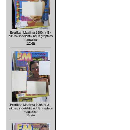
Erotiikan Maailma 1990 nr 5 -
aikuisviihdelehti / adult graphics
magazine
Näytä
Erotiikan Maailma 1995 nr 3 -
aikuisviihdelehti / adult graphics
magazine
Näytä