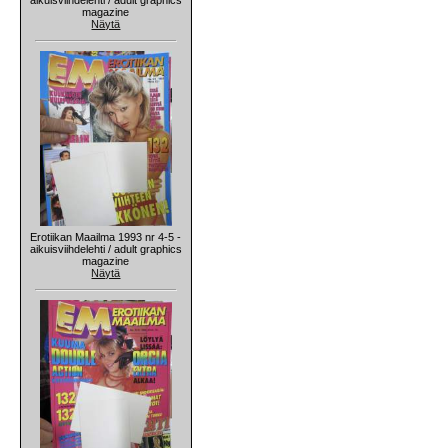
magazine
Näytä
Erotiikan Maailma 1993 nr 4-5 -
aikuisviihdelehti / adult graphics
magazine
Näytä