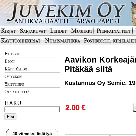
Kirjat
Sarjakuvat
Lehdet
Musiikki
Pienpainatteet
Käyttöohjekirjat
Numismatiikka
Postikortit, kirjelähe
Etusivu
Aavikon Korkeajän
Blogi
Pitäkää siitä
Käyttöehdot
Ostoskori
Kustannus Oy Semic, 19
Yritysinfo
Ota yhteyttä
HAKU
2.00 €
40 viimeksi lisättyä