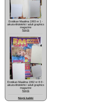
Erotiikan Maailma 1993 nr 1 -
aikuisviihdelehti / adult graphics
magazine
Näytä
Erotiikan Maailma 1992 nr 8-9 -
aikuisviihdelehti / adult graphics
magazine
Näytä
Näytä kaikki