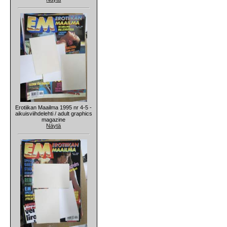
Erotiikan Maailma 1995 nr 4-5 -
aikuisviihdelehti / adult graphics
magazine
Näytä