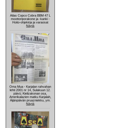
Atlas Copco Cobra BBM 47 L
moottoriporakone ja -kanki -
Hoito-ohjekirja ja varaosat
Näytä
Oma Mua - Karjalan rahvahan
lehti 2001 nr 14, Sulakuun 12.
päivü; Kielizakonan osa,
Amerikalazien matku Karjalah,
Äijänpäivän pruazniekku, ym.
Näytä