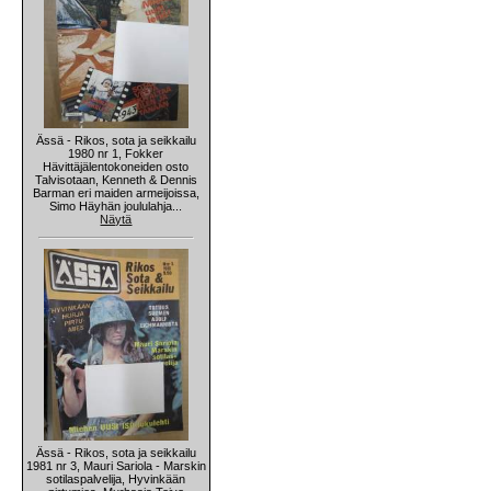
Ässä - Rikos, sota ja seikkailu
1980 nr 1, Fokker
Hävittäjälentokoneiden osto
Talvisotaan, Kenneth & Dennis
Barman eri maiden armeijoissa,
Simo Häyhän joululahja...
Näytä
Ässä - Rikos, sota ja seikkailu
1981 nr 3, Mauri Sariola - Marskin
sotilaspalvelija, Hyvinkään