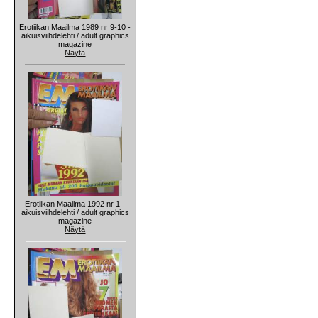
Erotiikan Maailma 1989 nr 9-10 -
aikuisviihdelehti / adult graphics
magazine
Näytä
Erotiikan Maailma 1992 nr 1 -
aikuisviihdelehti / adult graphics
magazine
Näytä