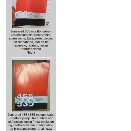
Jonsered 535 moottorisaha -
varaosaluettelo, reservdelar,
spare parts, Ersatzteile, pieces
de rechanche, piezas de
repuesto, ricambi, pecas
sobresselente
Näytä
Jonsered 455 / 535 moottorisaha
-Käyttöohjekirja, Instruktion och
skötselanvisning / Instruksksjon
og vedlikehold / Instruktionsbog
og brugsanvisning -chain saw