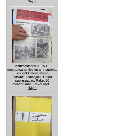
Näytä
Mottimestari nr 3 1971 -
moottorisahamiesten ammattilehti,
Työpenkkimenetelmää,
Turvallisuusohhjeita, Raket
suojasaapas, Raket 50
moottorisaha, Raket öljyt...
Näytä