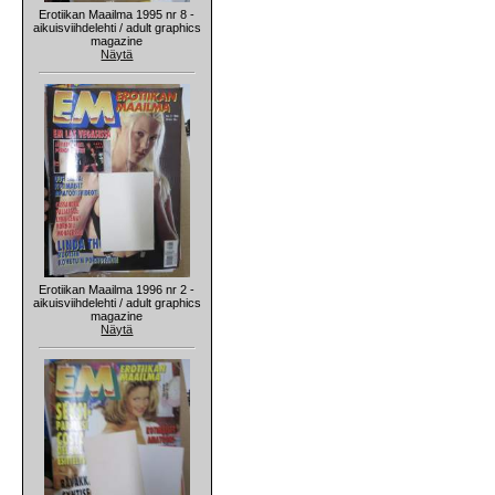
Erotiikan Maailma 1995 nr 8 -
aikuisviihdelehti / adult graphics
magazine
Näytä
Erotiikan Maailma 1996 nr 2 -
aikuisviihdelehti / adult graphics
magazine
Näytä