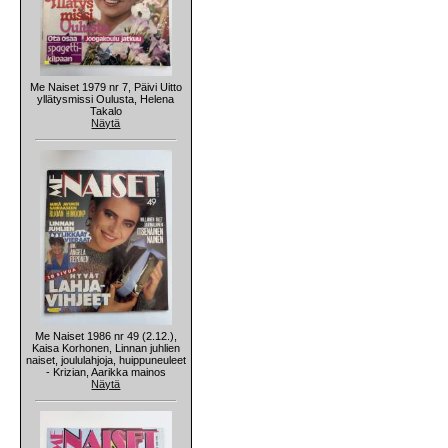
Me Naiset 1979 nr 7, Päivi Uitto
yllätysmissi Oulusta, Helena
Takalo
Näytä
Me Naiset 1986 nr 49 (2.12.),
Kaisa Korhonen, Linnan juhlien
naiset, joululahjoja, huippuneuleet
- Krizian, Aarikka mainos
Näytä