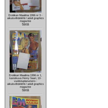
Erotiikan Maailma 1996 nr 3 -
aikuisviihdelehti / adult graphics
magazine
Näytä
Erotiikan Maailma 1996 nr 1,
kansikuva Henry Saari, 10-
vuotistuplanumero -
aikuisviihdelehti / adult graphics
magazine
Näytä