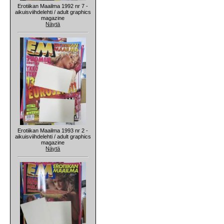
Erotiikan Maailma 1992 nr 7 -
aikuisviihdelehti / adult graphics
magazine
Näytä
Erotiikan Maailma 1993 nr 2 -
aikuisviihdelehti / adult graphics
magazine
Näytä