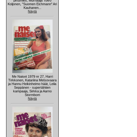
pirtumies, Murhaaja Toivo
Koljonen, "Suomen Eichmann" Ari
Kauhanen...
Näytä
Me Naiset 1979 nr 27, Harri
Tirkkonen, Katariina Metsovaara
ja Hannu Heikinheimo häät, Leila
Seppänen - supertähtien
kampaaja, Sirkka ja Aarno
Stormbom
Näytä