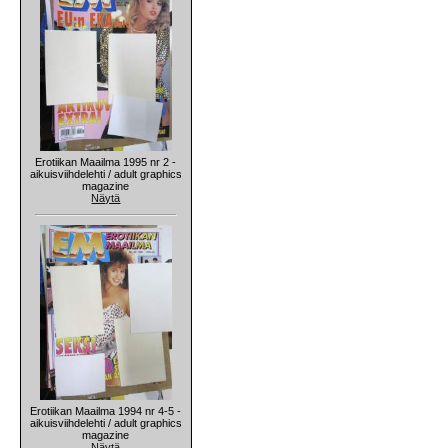
Erotiikan Maailma 1995 nr 2 -
aikuisviihdelehti / adult graphics
magazine
Näytä
Erotiikan Maailma 1994 nr 4-5 -
aikuisviihdelehti / adult graphics
magazine
Näytä