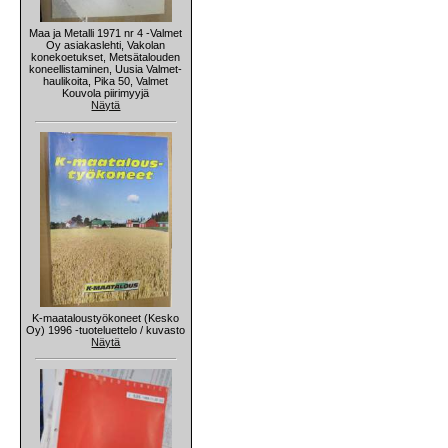
Maa ja Metalli 1971 nr 4 -Valmet
Oy asiakaslehti, Vakolan
konekoetukset, Metsätalouden
koneellistaminen, Uusia Valmet-
haulikoita, Pika 50, Valmet
Kouvola piirimyyjä
Näytä
K-maataloustyökoneet (Kesko
Oy) 1996 -tuoteluettelo / kuvasto
Näytä