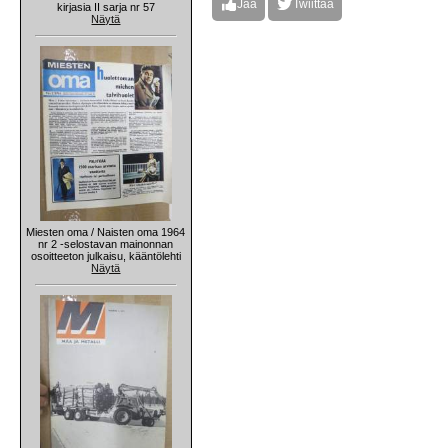
Jaa
Twiittaa
kirjasia II sarja nr 57
Näytä
Miesten oma / Naisten oma 1964
nr 2 -selostavan mainonnan
osoitteeton julkaisu, kääntölehti
Näytä