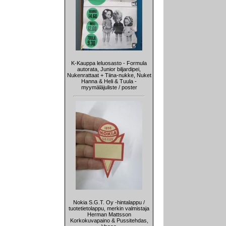
K-Kauppa leluosasto - Formula
autorata, Junior biljardipei,
Nukenrattaat + Tiina-nukke, Nuket
Hanna & Heli & Tuula -
myymäläjuliste / poster
Nokia S.G.T. Oy -hintalappu /
tuotetietolappu, merkin valmistaja
Herman Mattsson
Korkokuvapaino & Pussitehdas,