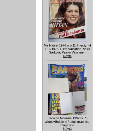
Me Naiset 1976 nro 11 ilmestynyt
11.3.1976, Riitta Väisänen, Asko
Sarkola, Paavo Väyrynen
Näytä
Erotiikan Maailma 1992 nr 7 -
aikuisviihdelehti / adult graphics
magazine
Näytä