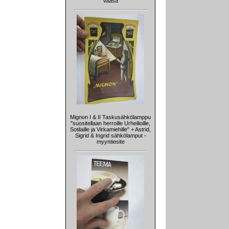
Vaasa
Mignon I & II Taskusähkölamppu
"suositellaan herroille Urheilioille,
Sotilaille ja Virkamiehille" + Astrid,
Sigrid & Ingrid sähkölamput -
myyntiesite