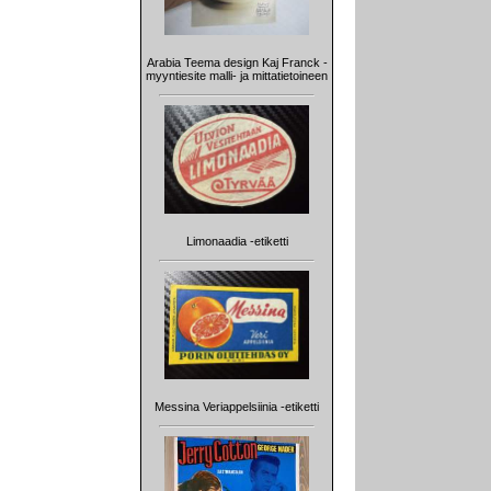
Arabia Teema design Kaj Franck -
myyntiesite malli- ja mittatietoineen
Limonaadia -etiketti
Messina Veriappelsiinia -etiketti