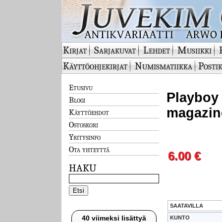
Kirjat
Sarjakuvat
Lehdet
Musiikki
Käyttöohjekirjat
Numismatiikka
Postik
Etusivu
Playboy 
Blogi
magazine
Käyttöehdot
Ostoskori
Yritysinfo
Ota yhteyttä
6.00 €
HAKU
SAATAVILLA
40 viimeksi lisättyä
KUNTO