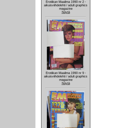
Erotiikan Maailma 1990 nr 2 -
aikuisviihdelehti / adult graphics
magazine
Näytä
Erotiikan Maailma 1990 nr 9 -
aikuisviihdelehti / adult graphics
magazine
Näytä