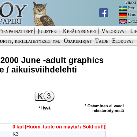
Service
Swed
Germ
Engli
Pienpainatteet
Julisteet
Keräilyesineet
Valokuvat
Lip
ortit, kirjelähetykset ym.
Osakekirjat
Taide
Elokuvat
2000 June -adult graphics
 / aikuisviihdelehti
* Ostaminen ei vaadi
* Hyvä
rekisteröitymistä
0 kpl (Huom. tuote on myyty! / Sold out!)
K3