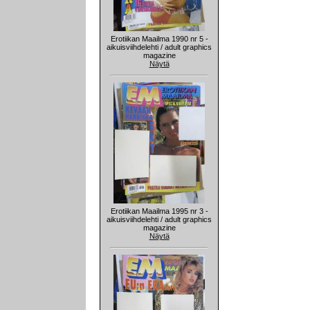
Erotiikan Maailma 1990 nr 5 -
aikuisviihdelehti / adult graphics
magazine
Näytä
Erotiikan Maailma 1995 nr 3 -
aikuisviihdelehti / adult graphics
magazine
Näytä