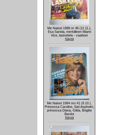
Me Naiset 1986 nr 46 (11.11.),
Esa Sariola, merkillinen Miami
Vice, laskettelu - vaatteet
Näytä
Me Naiset 1984 nro 41 (9.10.),
Prinsessa Caroline, Sari Aspholm,
prinsessa Diana, Gilda, Brigitte
Bardot
Näytä