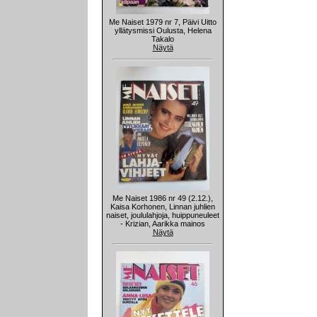
Me Naiset 1979 nr 7, Päivi Uitto
yllätysmissi Oulusta, Helena
Takalo
Näytä
Me Naiset 1986 nr 49 (2.12.),
Kaisa Korhonen, Linnan juhlien
naiset, joululahjoja, huippuneuleet
- Krizian, Aarikka mainos
Näytä