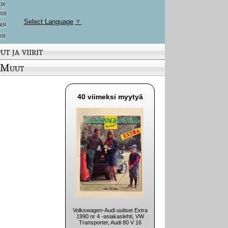
 in
ish
Select Language
▼
an
sh
ut ja viirit
Muut
40 viimeksi myytyä
Volkswagen-Audi uutiset Extra
1990 nr 4 -asiakaslehti, VW
Transporter, Audi 80 V 16