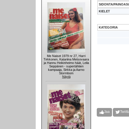
SIDONTA/PAINOAS
KIELET
KATEGORIA
Me Naiset 1979 nr 27, Harri
Tirkkonen, Katariina Metsovaara
ja Hannu Heikinheimo häät, Leila
Seppänen - supertähtien
kampaaja, Sirkka ja Aarno
Stormbom
Näytä
Jaa
Twiitt