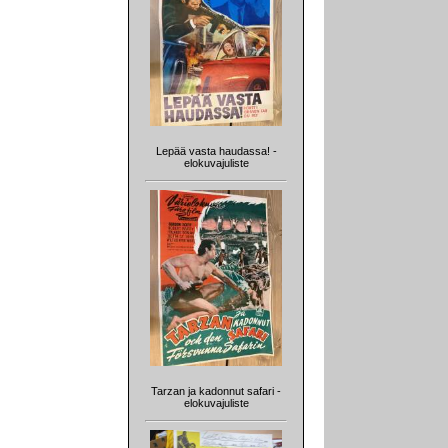
Lepää vasta haudassa! -
elokuvajuliste
Tarzan ja kadonnut safari -
elokuvajuliste