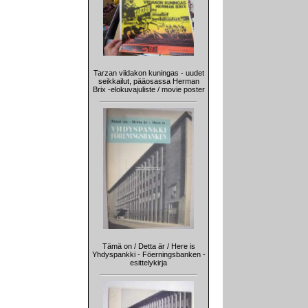
Tarzan viidakon kuningas - uudet
seikkailut, pääosassa Herman
Brix -elokuvajuliste / movie poster
Tämä on / Detta är / Here is
Yhdyspankki - Föerningsbanken -
esittelykirja