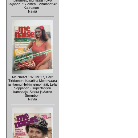
pirtumies, Murhaaja Toivo
Koljonen, "Suomen Eichmann" Ari
Kauhanen...
Näytä
Me Naiset 1979 nr 27, Harri
Tirkkonen, Katariina Metsovaara
ja Hannu Heikinheimo häät, Leila
Seppänen - supertähtien
kampaaja, Sirkka ja Aarno
Stormbom
Näytä