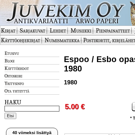
Kirjat
Sarjakuvat
Lehdet
Musiikki
Pienpainatteet
Käyttöohjekirjat
Numismatiikka
Postikortit, kirjelähe
Etusivu
Espoo / Esbo opas
Blogi
1980
Käyttöehdot
Ostoskori
1980
Yritysinfo
Ota yhteyttä
HAKU
5.00 €
* 
40 viimeksi lisättyä