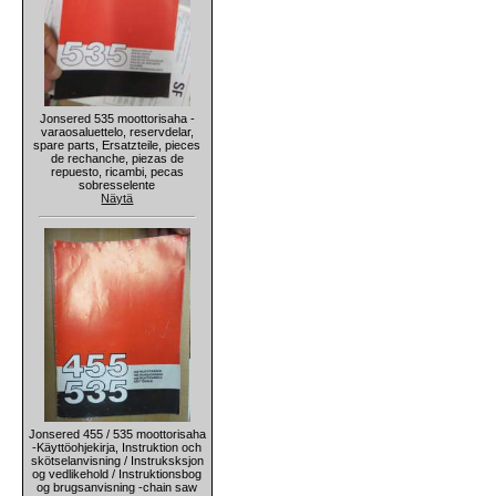
Jonsered 535 moottorisaha -
varaosaluettelo, reservdelar,
spare parts, Ersatzteile, pieces
de rechanche, piezas de
repuesto, ricambi, pecas
sobresselente
Näytä
Jonsered 455 / 535 moottorisaha
-Käyttöohjekirja, Instruktion och
skötselanvisning / Instruksksjon
og vedlikehold / Instruktionsbog
og brugsanvisning -chain saw