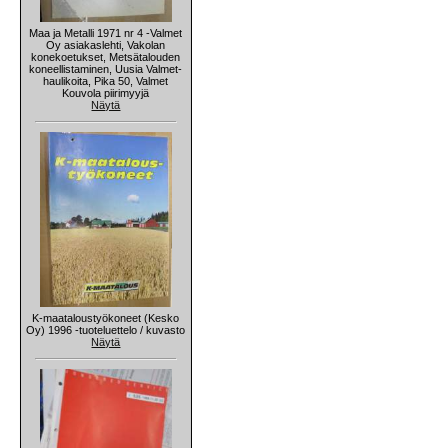
Maa ja Metalli 1971 nr 4 -Valmet
Oy asiakaslehti, Vakolan
konekoetukset, Metsätalouden
koneellistaminen, Uusia Valmet-
haulikoita, Pika 50, Valmet
Kouvola piirimyyjä
Näytä
K-maataloustyökoneet (Kesko
Oy) 1996 -tuoteluettelo / kuvasto
Näytä