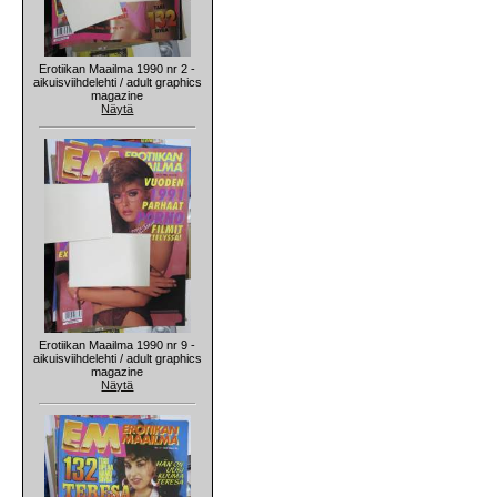
Erotiikan Maailma 1990 nr 2 -
aikuisviihdelehti / adult graphics
magazine
Näytä
Erotiikan Maailma 1990 nr 9 -
aikuisviihdelehti / adult graphics
magazine
Näytä