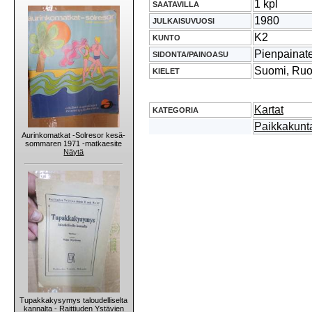
1 kpl
SAATAVILLA
1980
JULKAISUVUOSI
K2
KUNTO
Pienpainat
SIDONTA/PAINOASU
Suomi, Ruo
KIELET
Kartat
KATEGORIA
Paikkakunta
Aurinkomatkat -Solresor kesä-
sommaren 1971 -matkaesite
Näytä
Tupakkakysymys taloudelliselta
kannalta - Raittiuden Ystävien