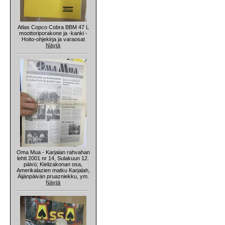
Atlas Copco Cobra BBM 47 L
moottoriporakone ja -kanki -
Hoito-ohjekirja ja varaosat
Näytä
Oma Mua - Karjalan rahvahan
lehti 2001 nr 14, Sulakuun 12.
päivü; Kielizakonan osa,
Amerikalazien matku Karjalah,
Äijänpäivän pruazniekku, ym.
Näytä