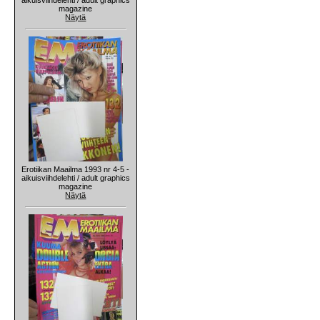
magazine
Näytä
Erotiikan Maailma 1993 nr 4-5 -
aikuisviihdelehti / adult graphics
magazine
Näytä