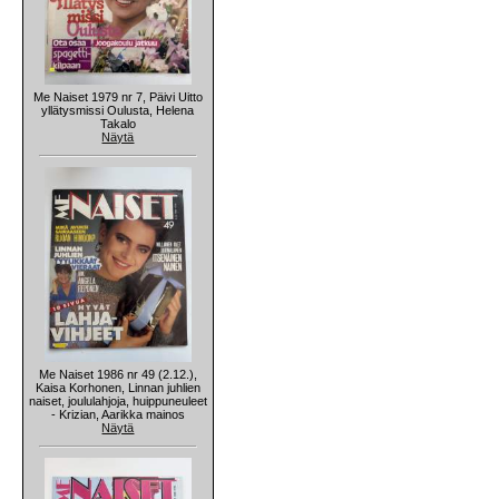
Me Naiset 1979 nr 7, Päivi Uitto
yllätysmissi Oulusta, Helena
Takalo
Näytä
Me Naiset 1986 nr 49 (2.12.),
Kaisa Korhonen, Linnan juhlien
naiset, joululahjoja, huippuneuleet
- Krizian, Aarikka mainos
Näytä