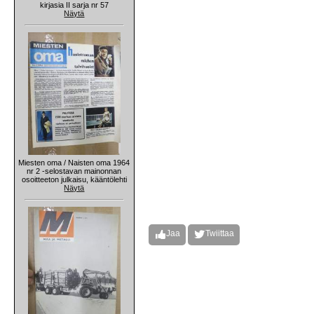
kirjasia II sarja nr 57
Näytä
Miesten oma / Naisten oma 1964
nr 2 -selostavan mainonnan
osoitteeton julkaisu, kääntölehti
Näytä
Jaa
Twiittaa