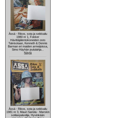
Ässä - Rikos, sota ja seikkailu
1980 nr 1, Fokker
Hävittäjälentokoneiden osto
Talvisotaan, Kenneth & Dennis
Barman eri maiden armeijoissa,
Simo Häyhän joululahja...
Näytä
Ässä - Rikos, sota ja seikkailu
1981 nr 3, Mauri Sariola - Marskin
sotilaspalvelija, Hyvinkään