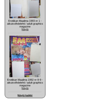
Erotiikan Maailma 1993 nr 1 -
aikuisviihdelehti / adult graphics
magazine
Näytä
Erotiikan Maailma 1992 nr 8-9 -
aikuisviihdelehti / adult graphics
magazine
Näytä
Näytä kaikki