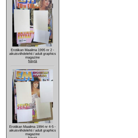
Erotiikan Maailma 1995 nr 2 -
aikuisviihdelehti / adult graphics
magazine
Näytä
Erotiikan Maailma 1994 nr 4-5 -
aikuisviihdelehti / adult graphics
magazine
Näytä