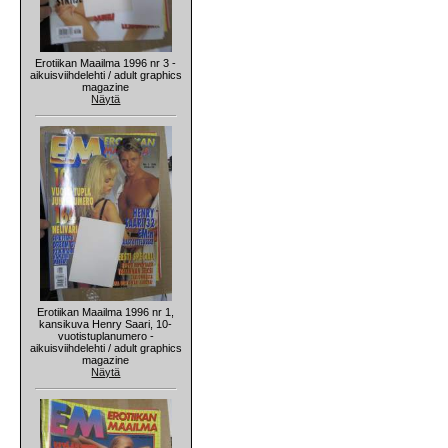
Erotiikan Maailma 1996 nr 3 -
aikuisviihdelehti / adult graphics
magazine
Näytä
Erotiikan Maailma 1996 nr 1,
kansikuva Henry Saari, 10-
vuotistuplanumero -
aikuisviihdelehti / adult graphics
magazine
Näytä