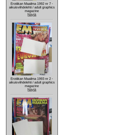
Erotiikan Maailma 1992 nr 7 -
aikuisviihdelehti / adult graphics
magazine
Näytä
Erotiikan Maailma 1993 nr 2 -
aikuisviihdelehti / adult graphics
magazine
Näytä