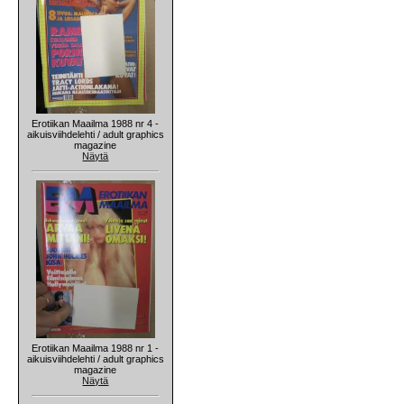
Erotiikan Maailma 1988 nr 4 -
aikuisviihdelehti / adult graphics
magazine
Näytä
Erotiikan Maailma 1988 nr 1 -
aikuisviihdelehti / adult graphics
magazine
Näytä