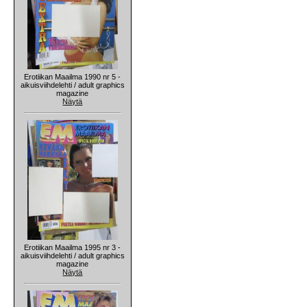
Erotiikan Maailma 1990 nr 5 -
aikuisviihdelehti / adult graphics
magazine
Näytä
Erotiikan Maailma 1995 nr 3 -
aikuisviihdelehti / adult graphics
magazine
Näytä