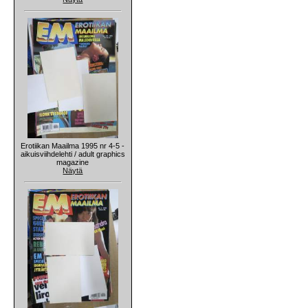
Erotiikan Maailma 1995 nr 4-5 -
aikuisviihdelehti / adult graphics
magazine
Näytä