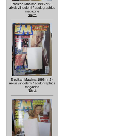
Erotiikan Maailma 1995 nr 8 -
aikuisviihdelehti / adult graphics
magazine
Näytä
Erotiikan Maailma 1996 nr 2 -
aikuisviihdelehti / adult graphics
magazine
Näytä