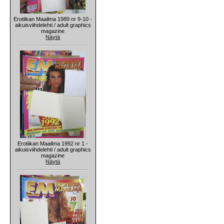
Erotiikan Maailma 1989 nr 9-10 -
aikuisviihdelehti / adult graphics
magazine
Näytä
Erotiikan Maailma 1992 nr 1 -
aikuisviihdelehti / adult graphics
magazine
Näytä