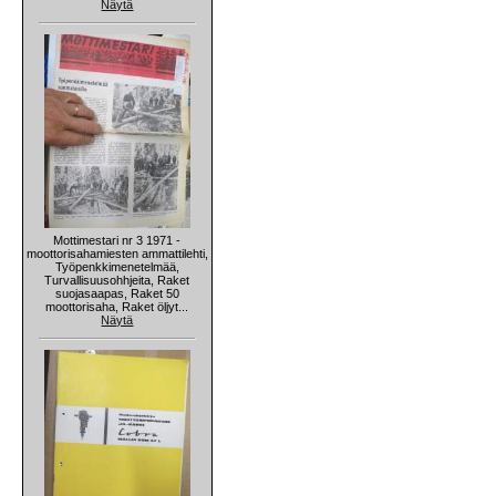
Näytä
Mottimestari nr 3 1971 -
moottorisahamiesten ammattilehti,
Työpenkkimenetelmää,
Turvallisuusohhjeita, Raket
suojasaapas, Raket 50
moottorisaha, Raket öljyt...
Näytä