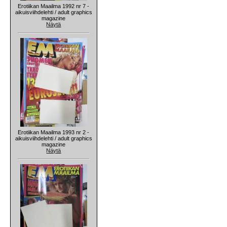
Erotiikan Maailma 1992 nr 7 -
aikuisviihdelehti / adult graphics
magazine
Näytä
Erotiikan Maailma 1993 nr 2 -
aikuisviihdelehti / adult graphics
magazine
Näytä