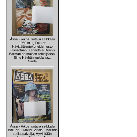
Ässä - Rikos, sota ja seikkailu
1980 nr 1, Fokker
Hävittäjälentokoneiden osto
Talvisotaan, Kenneth & Dennis
Barman eri maiden armeijoissa,
Simo Häyhän joululahja...
Näytä
Ässä - Rikos, sota ja seikkailu
1981 nr 3, Mauri Sariola - Marskin
sotilaspalvelija, Hyvinkään