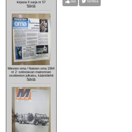
Jaa
Twiittaa
kirjasia II sarja nr 57
Näytä
Miesten oma / Naisten oma 1964
nr 2 -selostavan mainonnan
osoitteeton julkaisu, kääntölehti
Näytä