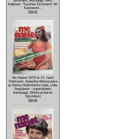
pirtumies, Murhaaja Toivo
Koljonen, "Suomen Eichmann" Ari
Kauhanen...
Näytä
Me Naiset 1979 nr 27, Harri
Tirkkonen, Katariina Metsovaara
ja Hannu Heikinheimo häät, Leila
Seppänen - supertähtien
kampaaja, Sirkka ja Aarno
Stormbom
Näytä