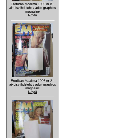
Erotiikan Maailma 1995 nr 8 -
aikuisviihdelehti / adult graphics
magazine
Näytä
Erotiikan Maailma 1996 nr 2 -
aikuisviihdelehti / adult graphics
magazine
Näytä