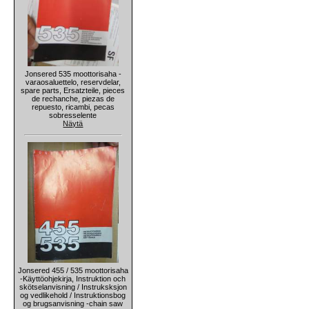
Jonsered 535 moottorisaha -
varaosaluettelo, reservdelar,
spare parts, Ersatzteile, pieces
de rechanche, piezas de
repuesto, ricambi, pecas
sobresselente
Näytä
Jonsered 455 / 535 moottorisaha
-Käyttöohjekirja, Instruktion och
skötselanvisning / Instruksksjon
og vedlikehold / Instruktionsbog
og brugsanvisning -chain saw