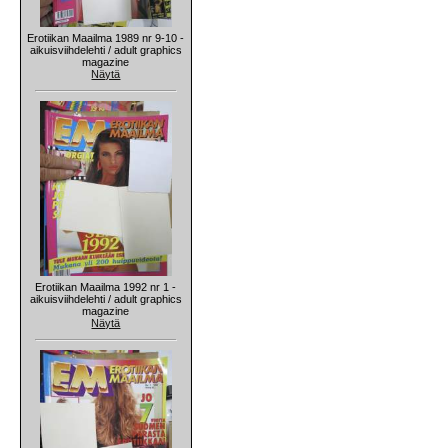
Erotiikan Maailma 1989 nr 9-10 -
aikuisviihdelehti / adult graphics
magazine
Näytä
Erotiikan Maailma 1992 nr 1 -
aikuisviihdelehti / adult graphics
magazine
Näytä