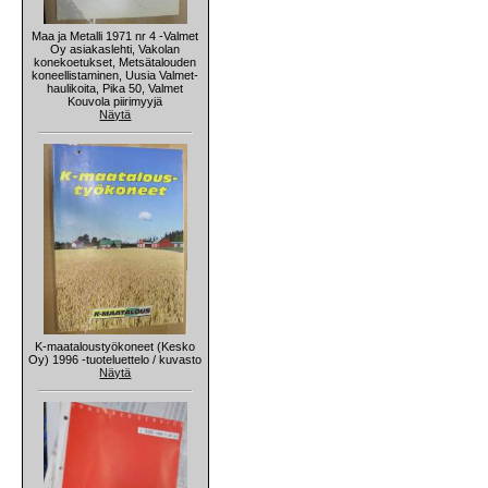
Maa ja Metalli 1971 nr 4 -Valmet
Oy asiakaslehti, Vakolan
konekoetukset, Metsätalouden
koneellistaminen, Uusia Valmet-
haulikoita, Pika 50, Valmet
Kouvola piirimyyjä
Näytä
K-maataloustyökoneet (Kesko
Oy) 1996 -tuoteluettelo / kuvasto
Näytä