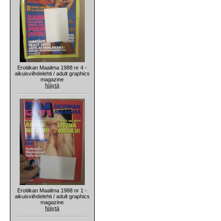
Erotiikan Maailma 1988 nr 4 -
aikuisviihdelehti / adult graphics
magazine
Näytä
Erotiikan Maailma 1988 nr 1 -
aikuisviihdelehti / adult graphics
magazine
Näytä