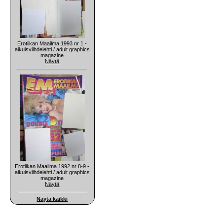
Erotiikan Maailma 1993 nr 1 -
aikuisviihdelehti / adult graphics
magazine
Näytä
Erotiikan Maailma 1992 nr 8-9 -
aikuisviihdelehti / adult graphics
magazine
Näytä
Näytä kaikki