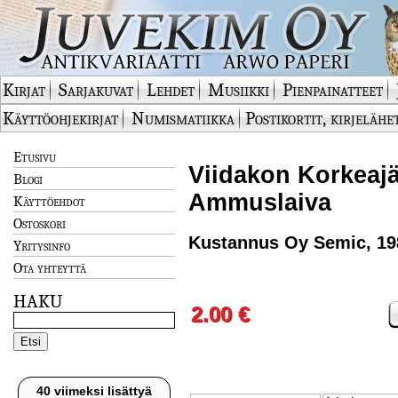
Kirjat
Sarjakuvat
Lehdet
Musiikki
Pienpainatteet
Käyttöohjekirjat
Numismatiikka
Postikortit, kirjelähe
Etusivu
Viidakon Korkeajä
Blogi
Ammuslaiva
Käyttöehdot
Ostoskori
Kustannus Oy Semic, 19
Yritysinfo
Ota yhteyttä
HAKU
2.00 €
40 viimeksi lisättyä