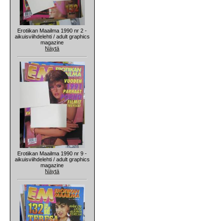
Erotiikan Maailma 1990 nr 2 -
aikuisviihdelehti / adult graphics
magazine
Näytä
Erotiikan Maailma 1990 nr 9 -
aikuisviihdelehti / adult graphics
magazine
Näytä