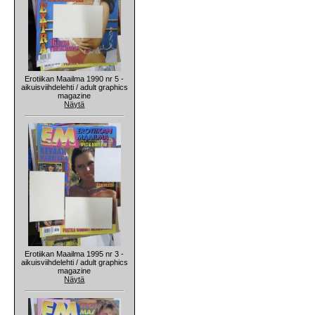
Erotiikan Maailma 1990 nr 5 -
aikuisviihdelehti / adult graphics
magazine
Näytä
Erotiikan Maailma 1995 nr 3 -
aikuisviihdelehti / adult graphics
magazine
Näytä