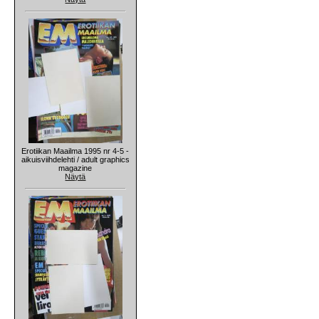
Erotiikan Maailma 1995 nr 4-5 -
aikuisviihdelehti / adult graphics
magazine
Näytä