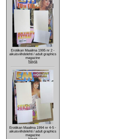
Erotiikan Maailma 1995 nr 2 -
aikuisviihdelehti / adult graphics
magazine
Näytä
Erotiikan Maailma 1994 nr 4-5 -
aikuisviihdelehti / adult graphics
magazine
Näytä