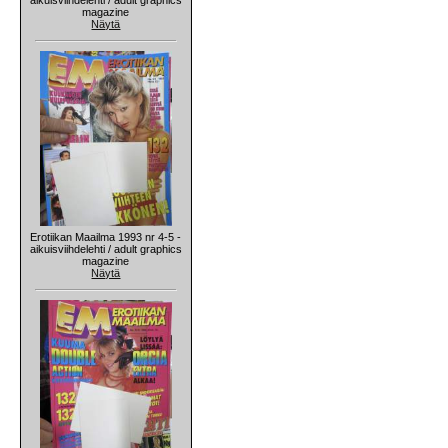
magazine
Näytä
Erotiikan Maailma 1993 nr 4-5 -
aikuisviihdelehti / adult graphics
magazine
Näytä