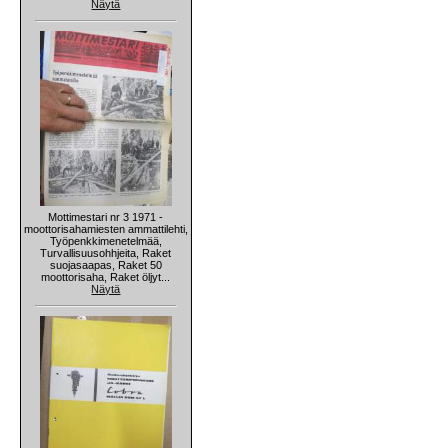
Näytä
Mottimestari nr 3 1971 -
moottorisahamiesten ammattilehti,
Työpenkkimenetelmää,
Turvallisuusohhjeita, Raket
suojasaapas, Raket 50
moottorisaha, Raket öljyt...
Näytä