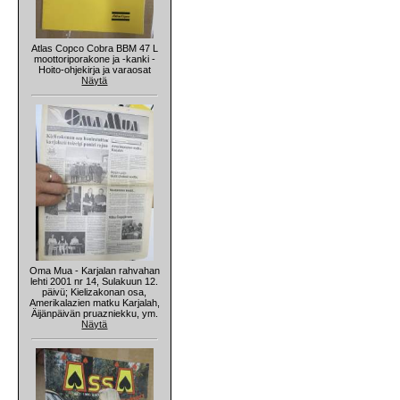
Atlas Copco Cobra BBM 47 L
moottoriporakone ja -kanki -
Hoito-ohjekirja ja varaosat
Näytä
Oma Mua - Karjalan rahvahan
lehti 2001 nr 14, Sulakuun 12.
päivü; Kielizakonan osa,
Amerikalazien matku Karjalah,
Äijänpäivän pruazniekku, ym.
Näytä