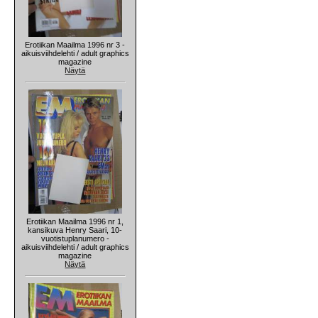
Erotiikan Maailma 1996 nr 3 -
aikuisviihdelehti / adult graphics
magazine
Näytä
Erotiikan Maailma 1996 nr 1,
kansikuva Henry Saari, 10-
vuotistuplanumero -
aikuisviihdelehti / adult graphics
magazine
Näytä