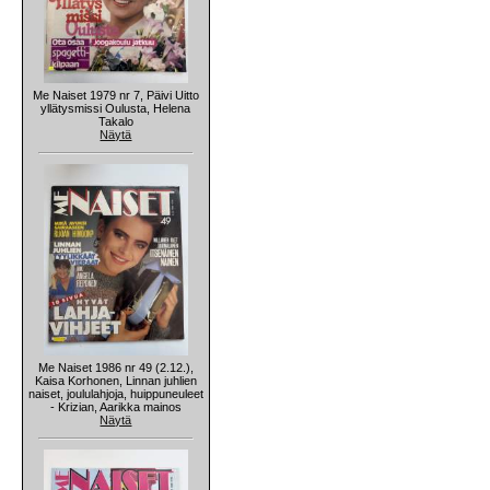
Me Naiset 1979 nr 7, Päivi Uitto
yllätysmissi Oulusta, Helena
Takalo
Näytä
Me Naiset 1986 nr 49 (2.12.),
Kaisa Korhonen, Linnan juhlien
naiset, joululahjoja, huippuneuleet
- Krizian, Aarikka mainos
Näytä