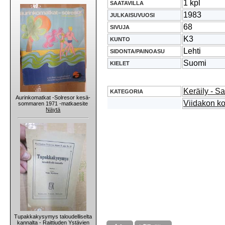
1 kpl
SAATAVILLA
1983
JULKAISUVUOSI
68
SIVUJA
K3
KUNTO
Lehti
SIDONTA/PAINOASU
Suomi
KIELET
Keräily - S
KATEGORIA
Aurinkomatkat -Solresor kesä-
Viidakon ko
sommaren 1971 -matkaesite
Näytä
Tupakkakysymys taloudelliselta
kannalta - Raittiuden Ystävien