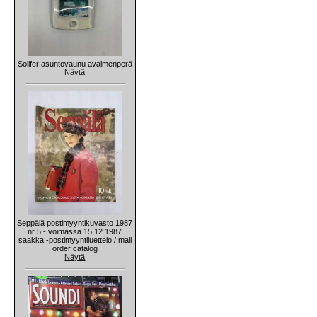
Solifer asuntovaunu avaimenperä
Näytä
Seppälä postimyyntikuvasto 1987
nr 5 - voimassa 15.12.1987
saakka -postimyyntiluettelo / mail
order catalog
Näytä