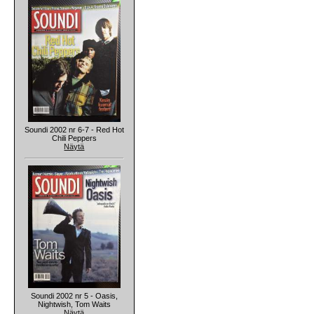
Soundi 2002 nr 6-7 - Red Hot
Chili Peppers
Näytä
Soundi 2002 nr 5 - Oasis,
Nightwish, Tom Waits
Näytä