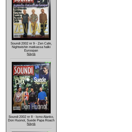
Soundi 2002 nr 9 - Zen Cafe,
Nightwishin matkassa halki
Euroopan
Näytä
Soundi 2002 nr 8 - Ismo Alanko,
Don Huonot, Suede Papa Roach
Näytä