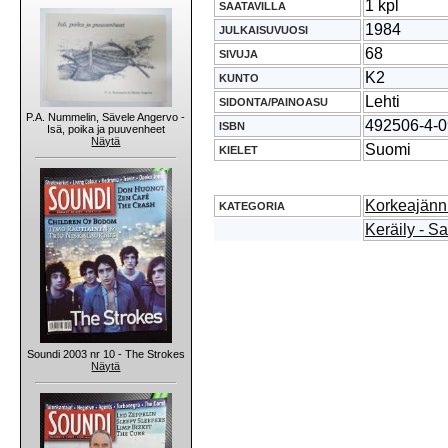
1 kpl
SAATAVILLA
1984
JULKAISUVUOSI
68
SIVUJA
K2
KUNTO
Lehti
SIDONTA/PAINOASU
P.A. Nummelin, Sävele Angervo -
492506-4-0
ISBN
Isä, poika ja puuvenheet
Näytä
Suomi
KIELET
Korkeajänni
KATEGORIA
Keräily - S
Soundi 2003 nr 10 - The Strokes
Näytä