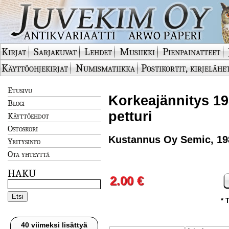
Kirjat
Sarjakuvat
Lehdet
Musiikki
Pienpainatteet
Käyttöohjekirjat
Numismatiikka
Postikortit, kirjelähe
Etusivu
Korkeajännitys 19
Blogi
petturi
Käyttöehdot
Ostoskori
Kustannus Oy Semic, 19
Yritysinfo
Ota yhteyttä
HAKU
2.00 €
* 
40 viimeksi lisättyä