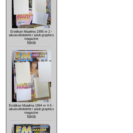
Erotiikan Maailma 1995 nr 2 -
aikuisviihdelehti / adult graphics
magazine
Näytä
Erotiikan Maailma 1994 nr 4-5 -
aikuisviihdelehti / adult graphics
magazine
Näytä