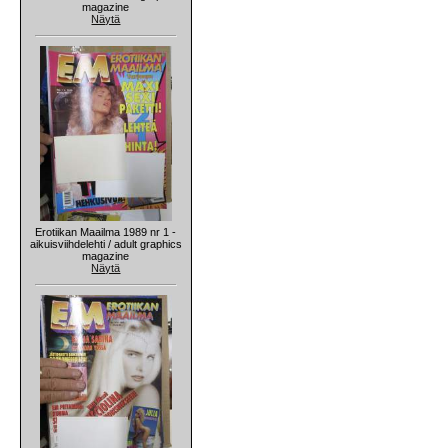
magazine
Näytä
Erotiikan Maailma 1989 nr 1 -
aikuisviihdelehti / adult graphics
magazine
Näytä