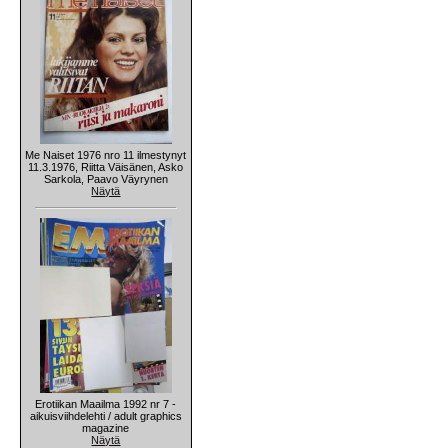
Me Naiset 1976 nro 11 ilmestynyt
11.3.1976, Riitta Väisänen, Asko
Sarkola, Paavo Väyrynen
Näytä
Erotiikan Maailma 1992 nr 7 -
aikuisviihdelehti / adult graphics
magazine
Näytä