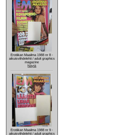
Erotiikan Maailma 1988 nr 8 -
aikuisviihdelehti / adult graphics
magazine
Näytä
Erotiikan Maailma 1988 nr 9 -
aikuisviihdelehti / adult graphics