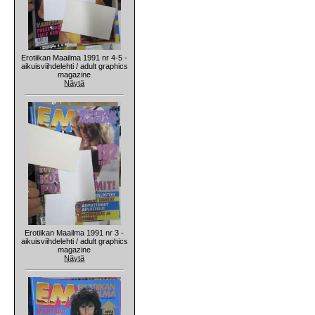
Erotiikan Maailma 1991 nr 4-5 -
aikuisviihdelehti / adult graphics
magazine
Näytä
Erotiikan Maailma 1991 nr 3 -
aikuisviihdelehti / adult graphics
magazine
Näytä