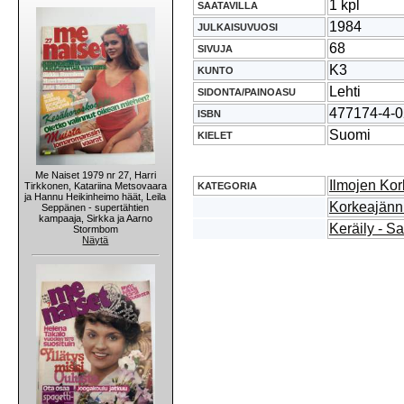
1 kpl
SAATAVILLA
1984
JULKAISUVUOSI
68
SIVUJA
K3
KUNTO
Lehti
SIDONTA/PAINOASU
477174-4-0
ISBN
Suomi
KIELET
Me Naiset 1979 nr 27, Harri
Ilmojen Kor
Tirkkonen, Katariina Metsovaara
KATEGORIA
ja Hannu Heikinheimo häät, Leila
Korkeajänni
Seppänen - supertähtien
kampaaja, Sirkka ja Aarno
Keräily - S
Stormbom
Näytä