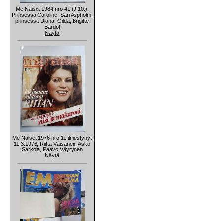
Me Naiset 1984 nro 41 (9.10.),
Prinsessa Caroline, Sari Aspholm,
prinsessa Diana, Gilda, Brigitte
Bardot
Näytä
Me Naiset 1976 nro 11 ilmestynyt
11.3.1976, Riitta Väisänen, Asko
Sarkola, Paavo Väyrynen
Näytä