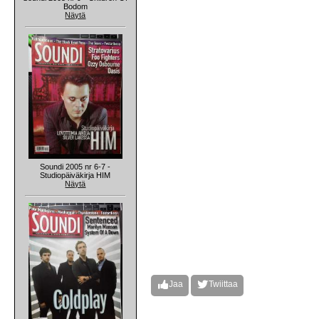
Bodom
Näytä
Soundi 2005 nr 6-7 -
Studiopäiväkirja HIM
Näytä
Jaa
Twiittaa