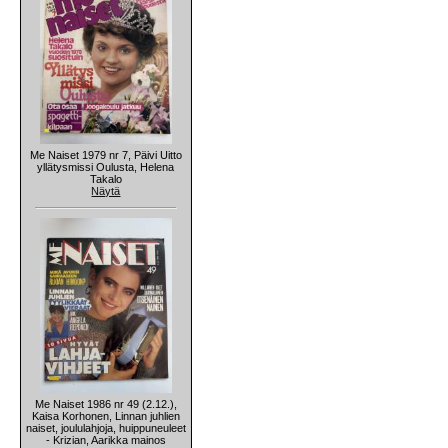
Me Naiset 1979 nr 7, Päivi Uitto
yllätysmissi Oulusta, Helena
Takalo
Näytä
Me Naiset 1986 nr 49 (2.12.),
Kaisa Korhonen, Linnan juhlien
naiset, joululahjoja, huippuneuleet
- Krizian, Aarikka mainos