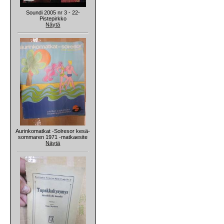
Soundi 2005 nr 3 - 22-
Pistepirkko
Näytä
Aurinkomatkat -Solresor kesä-
sommaren 1971 -matkaesite
Näytä