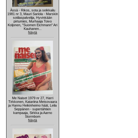
Ässä - Rikos, sota ja seikkailu
1981 nr 3, Mauri Sariola - Marskin
sotilaspalvelija, Hyvinkään
pirtumies, Murhaaja Toivo
Koljonen, "Suomen Eichmann" Ari
Kauhanen...
Näytä
Me Naiset 1979 nr 27, Harri
Tirkkonen, Katariina Metsovaara
ja Hannu Heikinheimo häät, Leila
Seppänen - supertähtien
kampaaja, Sirkka ja Aarno
Stormbom
Näytä