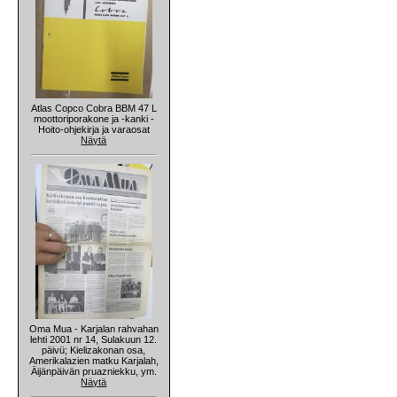
Atlas Copco Cobra BBM 47 L
moottoriporakone ja -kanki -
Hoito-ohjekirja ja varaosat
Näytä
Oma Mua - Karjalan rahvahan
lehti 2001 nr 14, Sulakuun 12.
päivü; Kielizakonan osa,
Amerikalazien matku Karjalah,
Äijänpäivän pruazniekku, ym.
Näytä