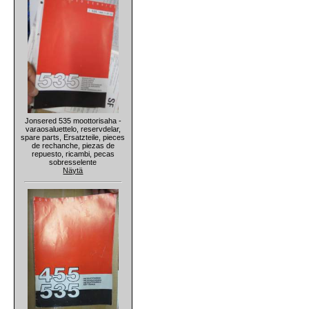
Jonsered 535 moottorisaha -
varaosaluettelo, reservdelar,
spare parts, Ersatzteile, pieces
de rechanche, piezas de
repuesto, ricambi, pecas
sobresselente
Näytä