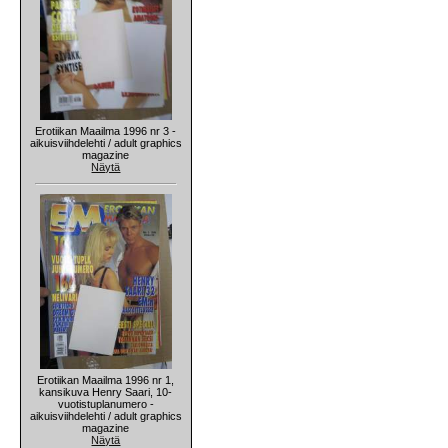
Erotiikan Maailma 1996 nr 3 -
aikuisviihdelehti / adult graphics
magazine
Näytä
Erotiikan Maailma 1996 nr 1,
kansikuva Henry Saari, 10-
vuotistuplanumero -
aikuisviihdelehti / adult graphics
magazine
Näytä