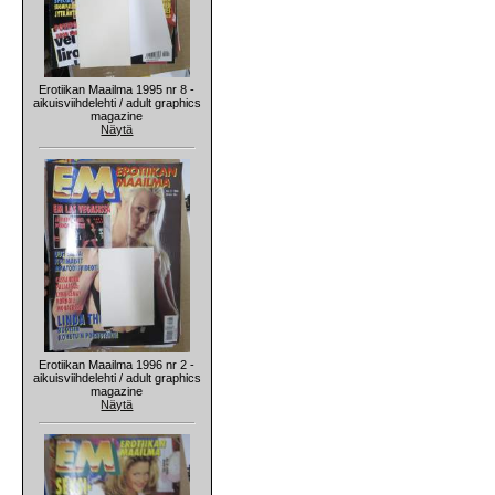
Erotiikan Maailma 1995 nr 8 -
aikuisviihdelehti / adult graphics
magazine
Näytä
Erotiikan Maailma 1996 nr 2 -
aikuisviihdelehti / adult graphics
magazine
Näytä