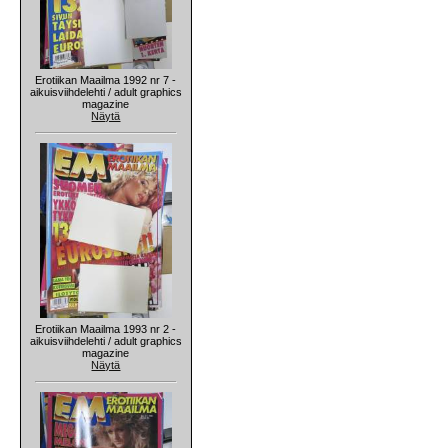
Erotiikan Maailma 1992 nr 7 -
aikuisviihdelehti / adult graphics
magazine
Näytä
Erotiikan Maailma 1993 nr 2 -
aikuisviihdelehti / adult graphics
magazine
Näytä