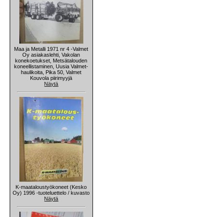
Maa ja Metalli 1971 nr 4 -Valmet
Oy asiakaslehti, Vakolan
konekoetukset, Metsätalouden
koneellistaminen, Uusia Valmet-
haulikoita, Pika 50, Valmet
Kouvola piirimyyjä
Näytä
K-maataloustyökoneet (Kesko
Oy) 1996 -tuoteluettelo / kuvasto
Näytä