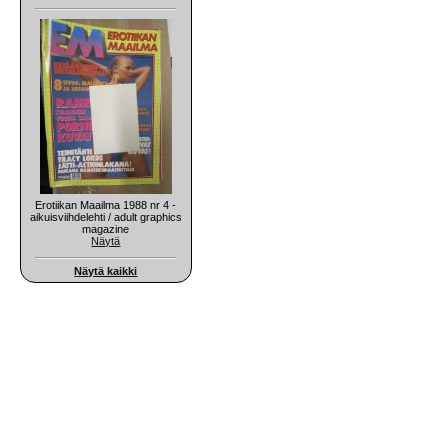
Erotiikan Maailma 1988 nr 4 -
aikuisviihdelehti / adult graphics
magazine
Näytä
Näytä kaikki