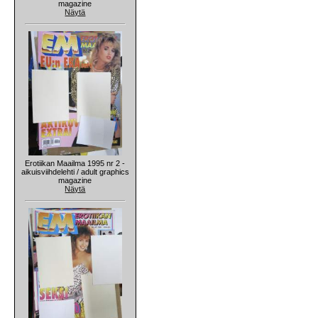
magazine
Näytä
Erotiikan Maailma 1995 nr 2 -
aikuisviihdelehti / adult graphics
magazine
Näytä