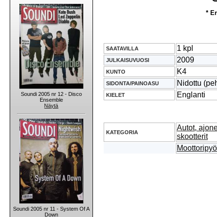
* E
1 kpl
SAATAVILLA
2009
JULKAISUVUOSI
K4
KUNTO
Nidottu (pe
SIDONTA/PAINOASU
Englanti
Soundi 2005 nr 12 - Disco
KIELET
Ensemble
Näytä
Autot, ajon
KATEGORIA
skootterit
Moottoripyör
Soundi 2005 nr 11 - System Of A
Down