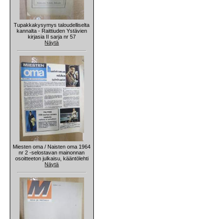
Tupakkakysymys taloudelliselta
kannalta - Raittiuden Ystävien
kirjasia II sarja nr 57
Näytä
Miesten oma / Naisten oma 1964
nr 2 -selostavan mainonnan
osoitteeton julkaisu, kääntölehti
Näytä