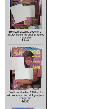
Erotiikan Maailma 1990 nr 2 -
aikuisviihdelehti / adult graphics
magazine
Näytä
Erotiikan Maailma 1990 nr 9 -
aikuisviihdelehti / adult graphics
magazine
Näytä