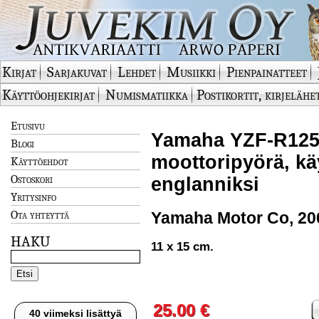
Kirjat
Sarjakuvat
Lehdet
Musiikki
Pienpainatteet
Käyttöohjekirjat
Numismatiikka
Postikortit, kirjelähe
Etusivu
Yamaha YZF-R125
Blogi
moottoripyörä, kä
Käyttöehdot
Ostoskori
englanniksi
Yritysinfo
Ota yhteyttä
Yamaha Motor Co, 20
HAKU
11 x 15 cm.
25.00 €
40 viimeksi lisättyä