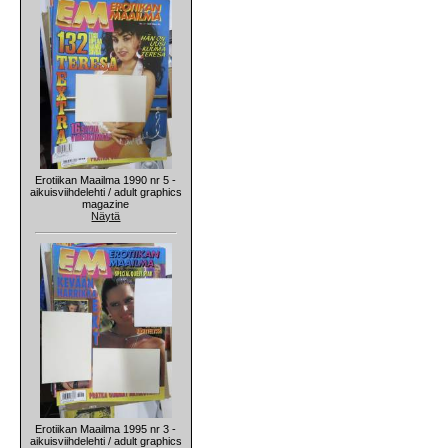
Erotiikan Maailma 1990 nr 5 -
aikuisviihdelehti / adult graphics
magazine
Näytä
Erotiikan Maailma 1995 nr 3 -
aikuisviihdelehti / adult graphics