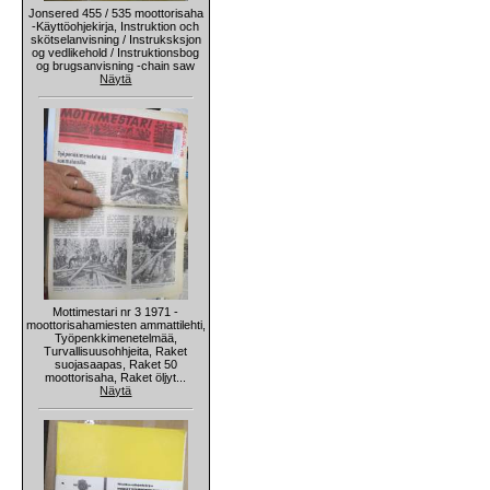
Jonsered 455 / 535 moottorisaha
-Käyttöohjekirja, Instruktion och
skötselanvisning / Instruksksjon
og vedlikehold / Instruktionsbog
og brugsanvisning -chain saw
Näytä
Mottimestari nr 3 1971 -
moottorisahamiesten ammattilehti,
Työpenkkimenetelmää,
Turvallisuusohhjeita, Raket
suojasaapas, Raket 50
moottorisaha, Raket öljyt...
Näytä