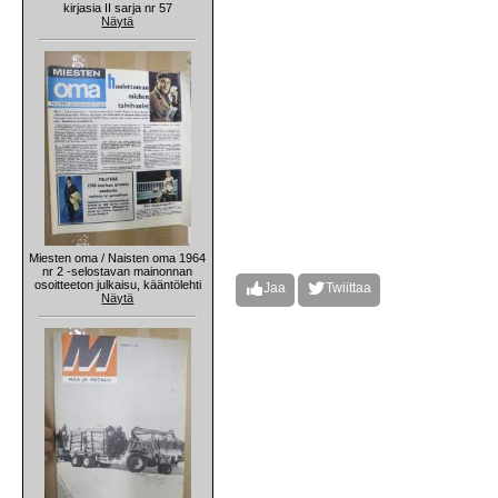
kirjasia II sarja nr 57
Näytä
Miesten oma / Naisten oma 1964
nr 2 -selostavan mainonnan
osoitteeton julkaisu, kääntölehti
Jaa
Twiittaa
Näytä