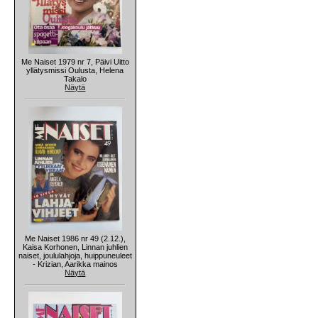
Me Naiset 1979 nr 7, Päivi Uitto
yllätysmissi Oulusta, Helena
Takalo
Näytä
Me Naiset 1986 nr 49 (2.12.),
Kaisa Korhonen, Linnan juhlien
naiset, joululahjoja, huippuneuleet
- Krizian, Aarikka mainos
Näytä