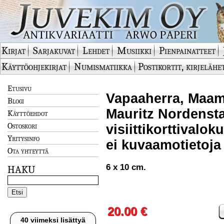
Kirjat
Sarjakuvat
Lehdet
Musiikki
Pienpainatteet
Käyttöohjekirjat
Numismatiikka
Postikortit, kirjelähe
Etusivu
Vapaaherra, Maam
Blogi
Mauritz Nordenst
Käyttöehdot
Ostoskori
visiittikorttivalo
Yritysinfo
ei kuvaamotietoja
Ota yhteyttä
6 x 10 cm.
HAKU
20.00 €
40 viimeksi lisättyä