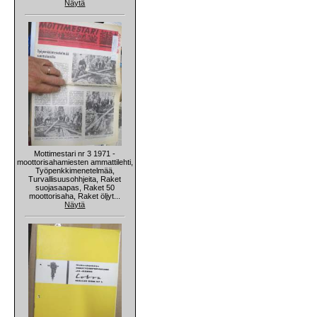
Näytä
Mottimestari nr 3 1971 -
moottorisahamiesten ammattilehti,
Työpenkkimenetelmää,
Turvallisuusohhjeita, Raket
suojasaapas, Raket 50
moottorisaha, Raket öljyt...
Näytä