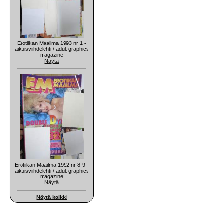
Erotiikan Maailma 1993 nr 1 -
aikuisviihdelehti / adult graphics
magazine
Näytä
Erotiikan Maailma 1992 nr 8-9 -
aikuisviihdelehti / adult graphics
magazine
Näytä
Näytä kaikki