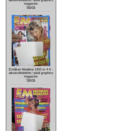
magazine
Näytä
Erotiikan Maailma 1993 nr 4-5 -
aikuisviihdelehti / adult graphics
magazine
Näytä