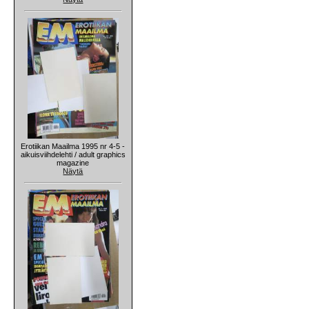
Erotiikan Maailma 1995 nr 4-5 -
aikuisviihdelehti / adult graphics
magazine
Näytä