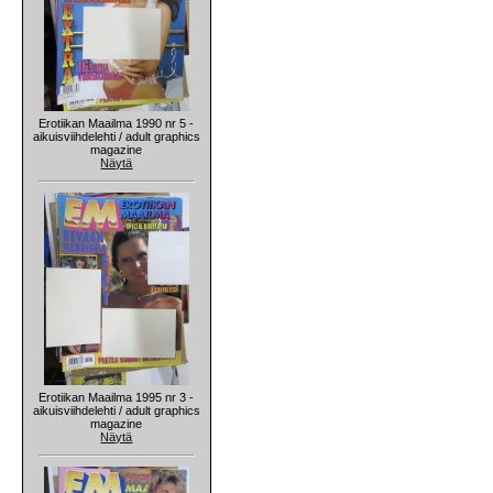
Erotiikan Maailma 1990 nr 5 -
aikuisviihdelehti / adult graphics
magazine
Näytä
Erotiikan Maailma 1995 nr 3 -
aikuisviihdelehti / adult graphics
magazine
Näytä