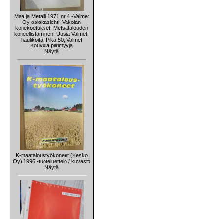
Maa ja Metalli 1971 nr 4 -Valmet
Oy asiakaslehti, Vakolan
konekoetukset, Metsätalouden
koneellistaminen, Uusia Valmet-
haulikoita, Pika 50, Valmet
Kouvola piirimyyjä
Näytä
K-maataloustyökoneet (Kesko
Oy) 1996 -tuoteluettelo / kuvasto
Näytä