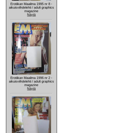
Erotiikan Maailma 1995 nr 8 -
aikuisviihdelehti / adult graphics
magazine
Näytä
Erotiikan Maailma 1996 nr 2 -
aikuisviihdelehti / adult graphics
magazine
Näytä