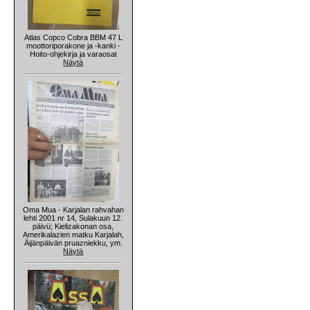
Atlas Copco Cobra BBM 47 L
moottoriporakone ja -kanki -
Hoito-ohjekirja ja varaosat
Näytä
Oma Mua - Karjalan rahvahan
lehti 2001 nr 14, Sulakuun 12.
päivü; Kielizakonan osa,
Amerikalazien matku Karjalah,
Äijänpäivän pruazniekku, ym.
Näytä