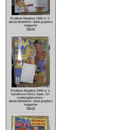
Erotiikan Maailma 1996 nr 3 -
aikuisviihdelehti / adult graphics
magazine
Näytä
Erotiikan Maailma 1996 nr 1,
kansikuva Henry Saari, 10-
vuotistuplanumero -
aikuisviihdelehti / adult graphics
magazine
Näytä