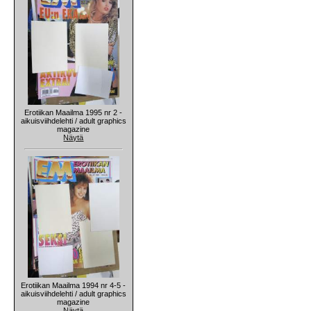
Erotiikan Maailma 1995 nr 2 -
aikuisviihdelehti / adult graphics
magazine
Näytä
Erotiikan Maailma 1994 nr 4-5 -
aikuisviihdelehti / adult graphics
magazine
Näytä