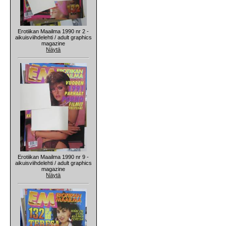
Erotiikan Maailma 1990 nr 2 -
aikuisviihdelehti / adult graphics
magazine
Näytä
Erotiikan Maailma 1990 nr 9 -
aikuisviihdelehti / adult graphics
magazine
Näytä