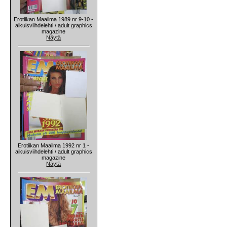
Erotiikan Maailma 1989 nr 9-10 -
aikuisviihdelehti / adult graphics
magazine
Näytä
Erotiikan Maailma 1992 nr 1 -
aikuisviihdelehti / adult graphics
magazine
Näytä