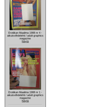
Erotiikan Maailma 1988 nr 4 -
aikuisviihdelehti / adult graphics
magazine
Näytä
Erotiikan Maailma 1988 nr 1 -
aikuisviihdelehti / adult graphics
magazine
Näytä