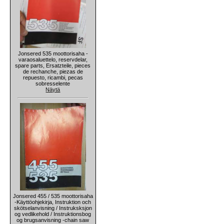
Jonsered 535 moottorisaha -
varaosaluettelo, reservdelar,
spare parts, Ersatzteile, pieces
de rechanche, piezas de
repuesto, ricambi, pecas
sobresselente
Näytä
Jonsered 455 / 535 moottorisaha
-Käyttöohjekirja, Instruktion och
skötselanvisning / Instruksksjon
og vedlikehold / Instruktionsbog
og brugsanvisning -chain saw