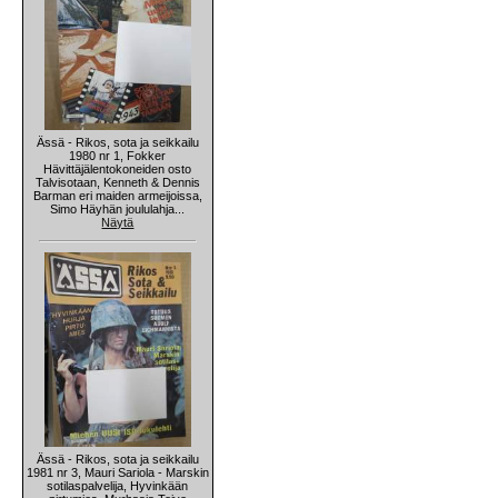
Ässä - Rikos, sota ja seikkailu
1980 nr 1, Fokker
Hävittäjälentokoneiden osto
Talvisotaan, Kenneth & Dennis
Barman eri maiden armeijoissa,
Simo Häyhän joululahja...
Näytä
Ässä - Rikos, sota ja seikkailu
1981 nr 3, Mauri Sariola - Marskin
sotilaspalvelija, Hyvinkään