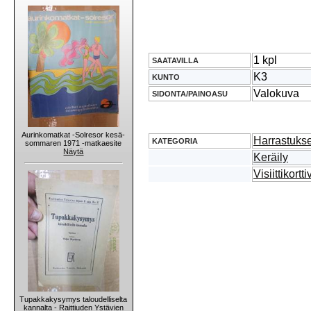
1 kpl
SAATAVILLA
K3
KUNTO
Valokuva
SIDONTA/PAINOASU
Aurinkomatkat -Solresor kesä-
Harrastukse
KATEGORIA
sommaren 1971 -matkaesite
Näytä
Keräily
Visiittikort
Tupakkakysymys taloudelliselta
kannalta - Raittiuden Ystävien