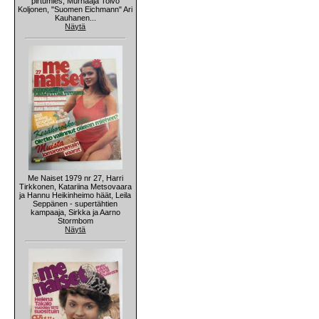
pirtumies, Murhaaja Toivo
Koljonen, "Suomen Eichmann" Ari
Kauhanen...
Näytä
Me Naiset 1979 nr 27, Harri
Tirkkonen, Katariina Metsovaara
ja Hannu Heikinheimo häät, Leila
Seppänen - supertähtien
kampaaja, Sirkka ja Aarno
Stormbom
Näytä