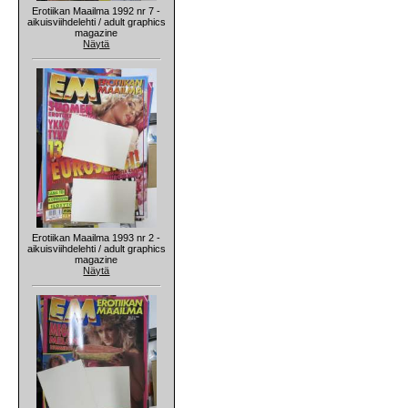
Erotiikan Maailma 1992 nr 7 -
aikuisviihdelehti / adult graphics
magazine
Näytä
Erotiikan Maailma 1993 nr 2 -
aikuisviihdelehti / adult graphics
magazine
Näytä