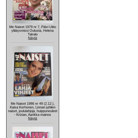
Me Naiset 1979 nr 7, Päivi Uitto
yllätysmissi Oulusta, Helena
Takalo
Näytä
Me Naiset 1986 nr 49 (2.12.),
Kaisa Korhonen, Linnan juhlien
naiset, joululahjoja, huippuneuleet
- Krizian, Aarikka mainos
Näytä