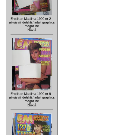
Erotiikan Maailma 1990 nr 2 -
aikuisviihdelehti / adult graphics
magazine
Näytä
Erotiikan Maailma 1990 nr 9 -
aikuisviihdelehti / adult graphics
magazine
Näytä