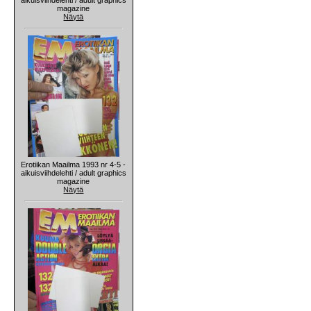
magazine
Näytä
Erotiikan Maailma 1993 nr 4-5 -
aikuisviihdelehti / adult graphics
magazine
Näytä