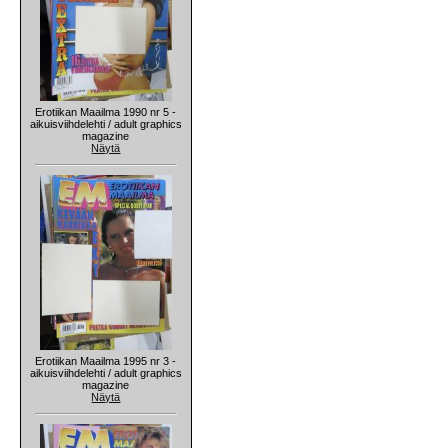
Erotiikan Maailma 1990 nr 5 -
aikuisviihdelehti / adult graphics
magazine
Näytä
Erotiikan Maailma 1995 nr 3 -
aikuisviihdelehti / adult graphics
magazine
Näytä