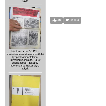
Näytä
Jaa
Twiittaa
Mottimestari nr 3 1971 -
moottorisahamiesten ammattilehti,
Työpenkkimenetelmää,
Turvallisuusohhjeita, Raket
suojasaapas, Raket 50
moottorisaha, Raket öljyt...
Näytä