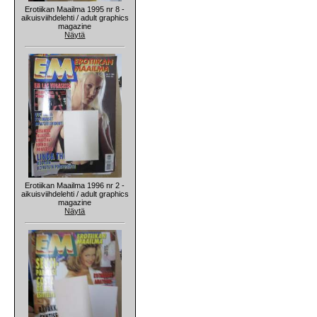
Erotiikan Maailma 1995 nr 8 -
aikuisviihdelehti / adult graphics
magazine
Näytä
Erotiikan Maailma 1996 nr 2 -
aikuisviihdelehti / adult graphics
magazine
Näytä