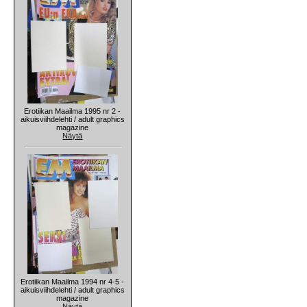
Erotiikan Maailma 1995 nr 2 -
aikuisviihdelehti / adult graphics
magazine
Näytä
Erotiikan Maailma 1994 nr 4-5 -
aikuisviihdelehti / adult graphics
magazine
Näytä