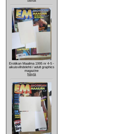
Erotiikan Maailma 1995 nr 4-5 -
aikuisviihdelehti / adult graphics
magazine
Näytä