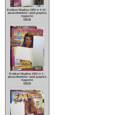
Erotiikan Maailma 1989 nr 9-10 -
aikuisviihdelehti / adult graphics
magazine
Näytä
Erotiikan Maailma 1992 nr 1 -
aikuisviihdelehti / adult graphics
magazine
Näytä