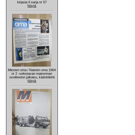
kirjasia II sarja nr 57
Näytä
Miesten oma / Naisten oma 1964
nr 2 -selostavan mainonnan
osoitteeton julkaisu, kääntölehti
Näytä