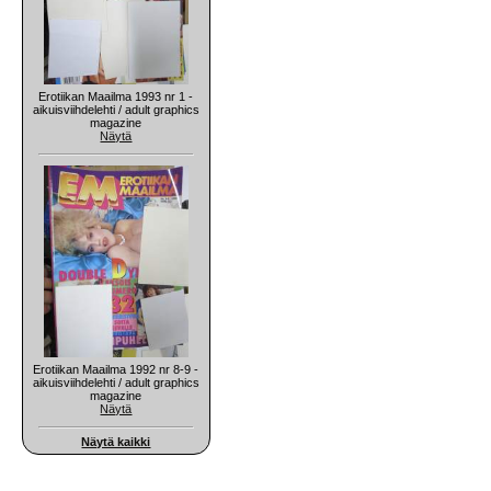
Erotiikan Maailma 1993 nr 1 -
aikuisviihdelehti / adult graphics
magazine
Näytä
Erotiikan Maailma 1992 nr 8-9 -
aikuisviihdelehti / adult graphics
magazine
Näytä
Näytä kaikki