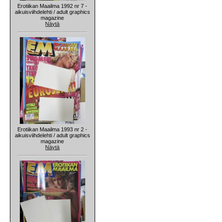
Erotiikan Maailma 1992 nr 7 -
aikuisviihdelehti / adult graphics
magazine
Näytä
Erotiikan Maailma 1993 nr 2 -
aikuisviihdelehti / adult graphics
magazine
Näytä