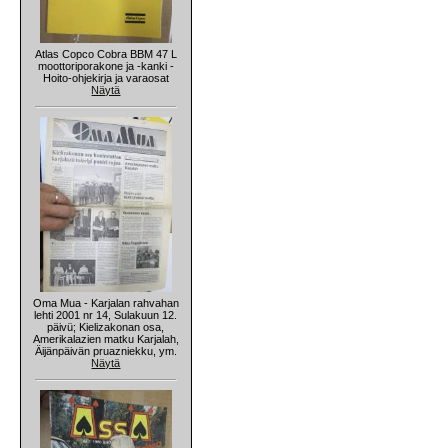
Atlas Copco Cobra BBM 47 L
moottoriporakone ja -kanki -
Hoito-ohjekirja ja varaosat
Näytä
Oma Mua - Karjalan rahvahan
lehti 2001 nr 14, Sulakuun 12.
päivü; Kielizakonan osa,
Amerikalazien matku Karjalah,
Äijänpäivän pruazniekku, ym.
Näytä