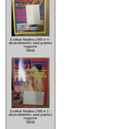
Erotiikan Maailma 1988 nr 4 -
aikuisviihdelehti / adult graphics
magazine
Näytä
Erotiikan Maailma 1988 nr 1 -
aikuisviihdelehti / adult graphics
magazine
Näytä