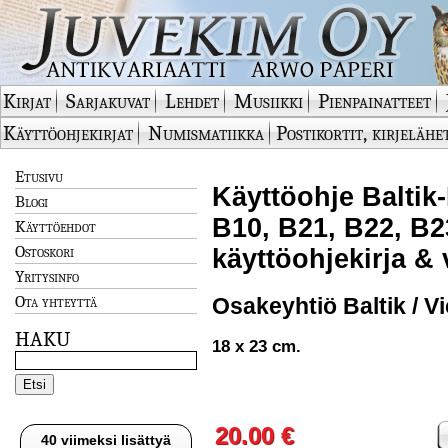
Kirjat
Sarjakuvat
Lehdet
Musiikki
Pienpainatteet
Käyttöohjekirjat
Numismatiikka
Postikortit, kirjelähe
Etusivu
Käyttöohje Baltik-
Blogi
B10, B21, B22, B2
Käyttöehdot
Ostoskori
käyttöohjekirja & 
Yritysinfo
Ota yhteyttä
Osakeyhtiö Baltik / Vi
HAKU
18 x 23 cm.
20.00 €
40 viimeksi lisättyä