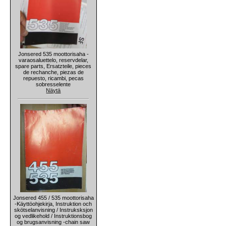
Jonsered 535 moottorisaha -
varaosaluettelo, reservdelar,
spare parts, Ersatzteile, pieces
de rechanche, piezas de
repuesto, ricambi, pecas
sobresselente
Näytä
Jonsered 455 / 535 moottorisaha
-Käyttöohjekirja, Instruktion och
skötselanvisning / Instruksksjon
og vedlikehold / Instruktionsbog
og brugsanvisning -chain saw