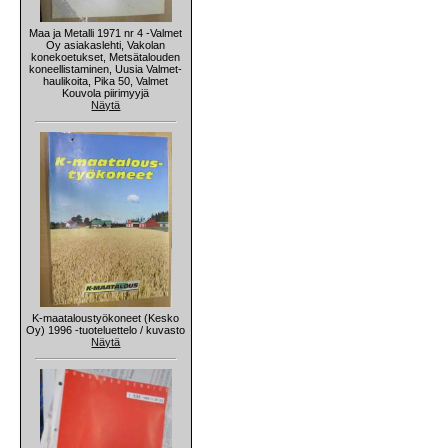
Maa ja Metalli 1971 nr 4 -Valmet
Oy asiakaslehti, Vakolan
konekoetukset, Metsätalouden
koneellistaminen, Uusia Valmet-
haulikoita, Pika 50, Valmet
Kouvola piirimyyjä
Näytä
K-maataloustyökoneet (Kesko
Oy) 1996 -tuoteluettelo / kuvasto
Näytä