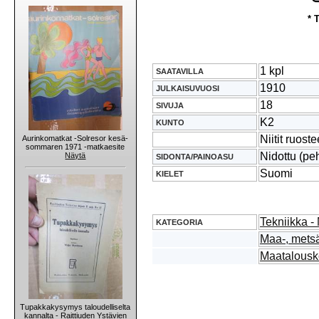
* 
1 kpl
SAATAVILLA
1910
JULKAISUVUOSI
18
SIVUJA
K2
KUNTO
Niitit ruost
Aurinkomatkat -Solresor kesä-
sommaren 1971 -matkaesite
Nidottu (pe
Näytä
SIDONTA/PAINOASU
Suomi
KIELET
Tekniikka -
KATEGORIA
Maa-, metsä
Maatalousk
Tupakkakysymys taloudelliselta
kannalta - Raittiuden Ystävien