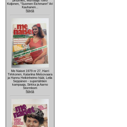
pirtumies, Murhaaja Toivo
Koljonen, "Suomen Eichmann" Ari
Kauhanen...
Näytä
Me Naiset 1979 nr 27, Harri
Tirkkonen, Katariina Metsovaara
ja Hannu Heikinheimo häät, Leila
Seppänen - supertähtien
kampaaja, Sirkka ja Aarno
Stormbom
Näytä