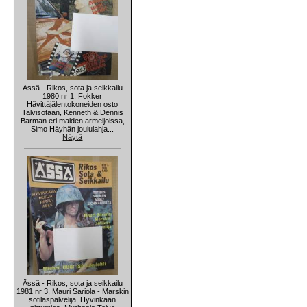
Ässä - Rikos, sota ja seikkailu
1980 nr 1, Fokker
Hävittäjälentokoneiden osto
Talvisotaan, Kenneth & Dennis
Barman eri maiden armeijoissa,
Simo Häyhän joululahja...
Näytä
Ässä - Rikos, sota ja seikkailu
1981 nr 3, Mauri Sariola - Marskin
sotilaspalvelija, Hyvinkään