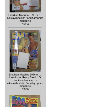
Erotiikan Maailma 1996 nr 3 -
aikuisviihdelehti / adult graphics
magazine
Näytä
Erotiikan Maailma 1996 nr 1,
kansikuva Henry Saari, 10-
vuotistuplanumero -
aikuisviihdelehti / adult graphics
magazine
Näytä