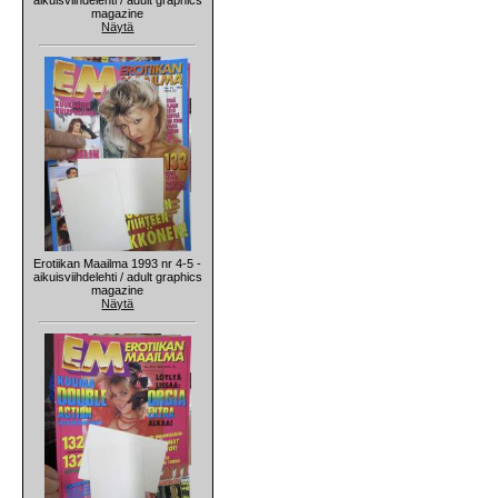
magazine
Näytä
Erotiikan Maailma 1993 nr 4-5 -
aikuisviihdelehti / adult graphics
magazine
Näytä