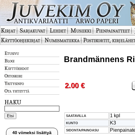
Kirjat
Sarjakuvat
Lehdet
Musiikki
Pienpainatteet
Käyttöohjekirjat
Numismatiikka
Postikortit, kirjelähe
Etusivu
Brandmännens Rik
Blogi
Käyttöehdot
Ostoskori
Yritysinfo
2.00 €
Ota yhteyttä
HAKU
1 kpl
SAATAVILLA
K3
KUNTO
Pienpainat
SIDONTA/PAINOASU
40 viimeksi lisättyä