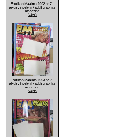
Erotiikan Maailma 1992 nr 7 -
aikuisviihdelehti / adult graphics
magazine
Näytä
Erotiikan Maailma 1993 nr 2 -
aikuisviihdelehti / adult graphics
magazine
Näytä