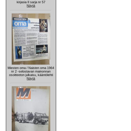
kirjasia II sarja nr 57
Näytä
Miesten oma / Naisten oma 1964
nr 2 -selostavan mainonnan
osoitteeton julkaisu, kääntölehti
Näytä