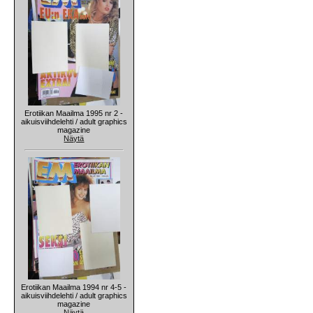
Erotiikan Maailma 1995 nr 2 -
aikuisviihdelehti / adult graphics
magazine
Näytä
Erotiikan Maailma 1994 nr 4-5 -
aikuisviihdelehti / adult graphics
magazine
Näytä