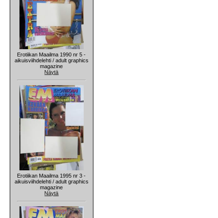
Erotiikan Maailma 1990 nr 5 -
aikuisviihdelehti / adult graphics
magazine
Näytä
Erotiikan Maailma 1995 nr 3 -
aikuisviihdelehti / adult graphics
magazine
Näytä