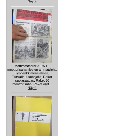
Näytä
Mottimestari nr 3 1971 -
moottorisahamiesten ammattilehti,
Työpenkkimenetelmää,
Turvallisuusohhjeita, Raket
suojasaapas, Raket 50
moottorisaha, Raket öljyt...
Näytä