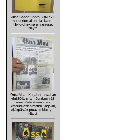
Atlas Copco Cobra BBM 47 L
moottoriporakone ja -kanki -
Hoito-ohjekirja ja varaosat
Näytä
Oma Mua - Karjalan rahvahan
lehti 2001 nr 14, Sulakuun 12.
päivü; Kielizakonan osa,
Amerikalazien matku Karjalah,
Äijänpäivän pruazniekku, ym.
Näytä