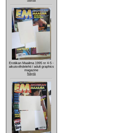
Erotiikan Maailma 1995 nr 4-5 -
aikuisviihdelehti / adult graphics
magazine
Näytä