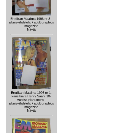
Erotiikan Maailma 1996 nr 3 -
aikuisviihdelehti / adult graphics
magazine
Näytä
Erotiikan Maailma 1996 nr 1,
kansikuva Henry Saari, 10-
vuotistuplanumero -
aikuisviihdelehti / adult graphics
magazine
Näytä