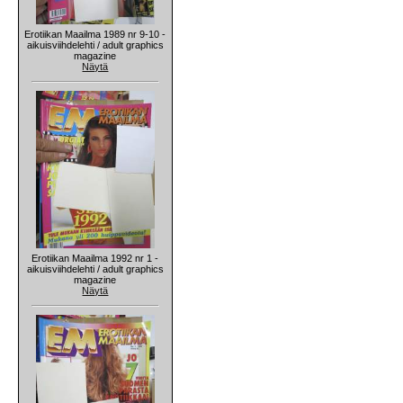
Erotiikan Maailma 1989 nr 9-10 -
aikuisviihdelehti / adult graphics
magazine
Näytä
Erotiikan Maailma 1992 nr 1 -
aikuisviihdelehti / adult graphics
magazine
Näytä