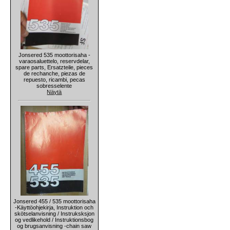
Jonsered 535 moottorisaha -
varaosaluettelo, reservdelar,
spare parts, Ersatzteile, pieces
de rechanche, piezas de
repuesto, ricambi, pecas
sobresselente
Näytä
Jonsered 455 / 535 moottorisaha
-Käyttöohjekirja, Instruktion och
skötselanvisning / Instruksksjon
og vedlikehold / Instruktionsbog
og brugsanvisning -chain saw