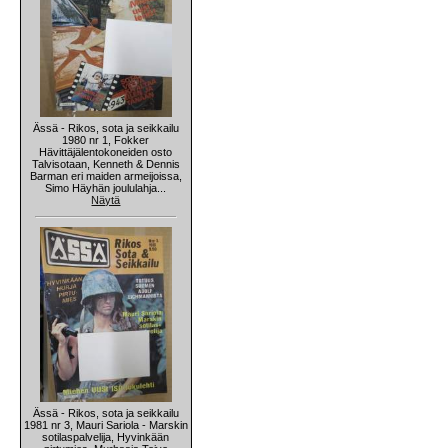
Ässä - Rikos, sota ja seikkailu
1980 nr 1, Fokker
Hävittäjälentokoneiden osto
Talvisotaan, Kenneth & Dennis
Barman eri maiden armeijoissa,
Simo Häyhän joululahja...
Näytä
Ässä - Rikos, sota ja seikkailu
1981 nr 3, Mauri Sariola - Marskin
sotilaspalvelija, Hyvinkään