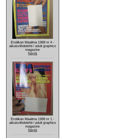
Erotiikan Maailma 1988 nr 4 -
aikuisviihdelehti / adult graphics
magazine
Näytä
Erotiikan Maailma 1988 nr 1 -
aikuisviihdelehti / adult graphics
magazine
Näytä