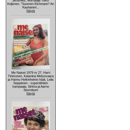
pirtumies, Murhaaja Toivo
Koljonen, "Suomen Eichmann" Ari
Kauhanen...
Näytä
Me Naiset 1979 nr 27, Harri
Tirkkonen, Katariina Metsovaara
ja Hannu Heikinheimo häät, Leila
Seppänen - supertähtien
kampaaja, Sirkka ja Aarno
Stormbom
Näytä