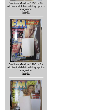
Erotiikan Maailma 1995 nr 8 -
aikuisviihdelehti / adult graphics
magazine
Näytä
Erotiikan Maailma 1996 nr 2 -
aikuisviihdelehti / adult graphics
magazine
Näytä