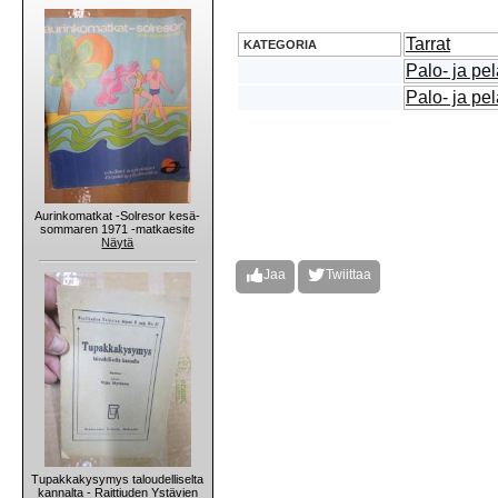
Tarrat
KATEGORIA
Palo- ja pe
Palo- ja pe
Aurinkomatkat -Solresor kesä-
sommaren 1971 -matkaesite
Näytä
Jaa
Twiittaa
Tupakkakysymys taloudelliselta
kannalta - Raittiuden Ystävien