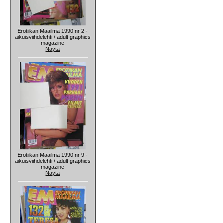
Erotiikan Maailma 1990 nr 2 -
aikuisviihdelehti / adult graphics
magazine
Näytä
Erotiikan Maailma 1990 nr 9 -
aikuisviihdelehti / adult graphics
magazine
Näytä