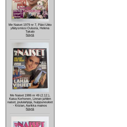
Me Naiset 1979 nr 7, Päivi Uitto
yllätysmissi Oulusta, Helena
Takalo
Näytä
Me Naiset 1986 nr 49 (2.12.),
Kaisa Korhonen, Linnan juhlien
naiset, joululahjoja, huippuneuleet
- Krizian, Aarikka mainos
Näytä