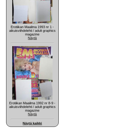
Erotiikan Maailma 1993 nr 1 -
aikuisviihdelehti / adult graphics
magazine
Näytä
Erotiikan Maailma 1992 nr 8-9 -
aikuisviihdelehti / adult graphics
magazine
Näytä
Näytä kaikki