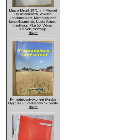
Maa ja Metalli 1971 nr 4 -Valmet
Oy asiakaslehti, Vakolan
konekoetukset, Metsätalouden
koneellistaminen, Uusia Valmet-
haulikoita, Pika 50, Valmet
Kouvola piirimyyjä
Näytä
K-maataloustyökoneet (Kesko
Oy) 1996 -tuoteluettelo / kuvasto
Näytä