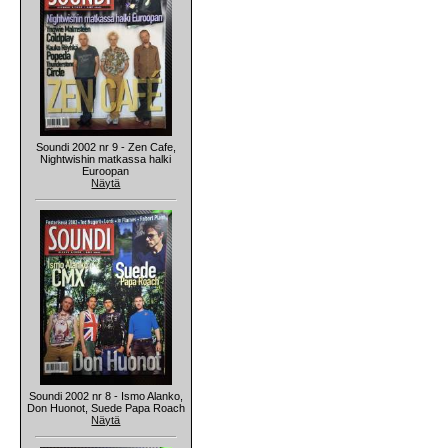
Soundi 2002 nr 9 - Zen Cafe,
Nightwishin matkassa halki
Euroopan
Näytä
Soundi 2002 nr 8 - Ismo Alanko,
Don Huonot, Suede Papa Roach
Näytä