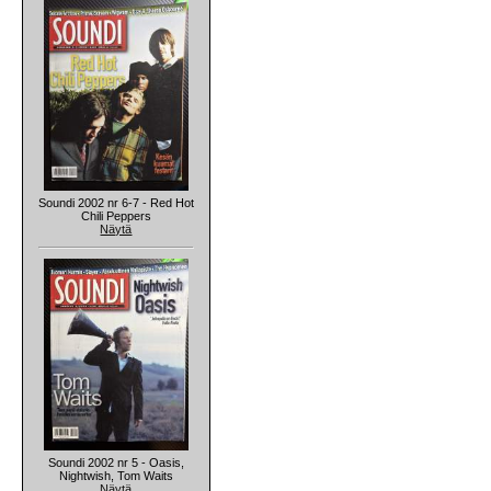
Soundi 2002 nr 6-7 - Red Hot
Chili Peppers
Näytä
Soundi 2002 nr 5 - Oasis,
Nightwish, Tom Waits
Näytä