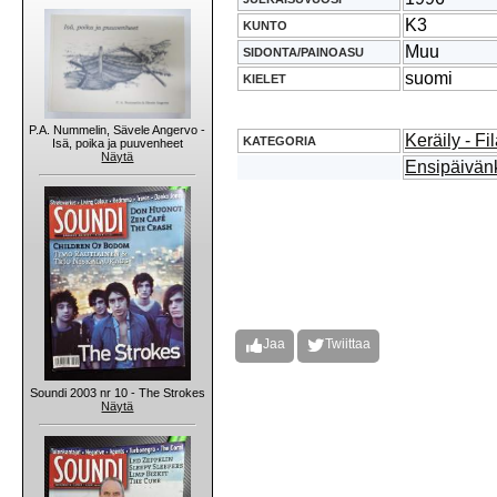
K3
KUNTO
Muu
SIDONTA/PAINOASU
suomi
KIELET
P.A. Nummelin, Sävele Angervo -
Keräily - Fil
KATEGORIA
Isä, poika ja puuvenheet
Näytä
Ensipäivän
Jaa
Twiittaa
Soundi 2003 nr 10 - The Strokes
Näytä