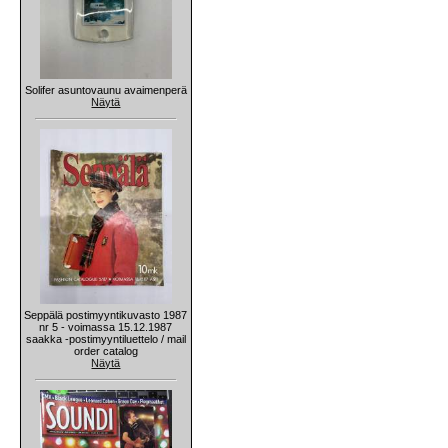
Solifer asuntovaunu avaimenperä
Näytä
Seppälä postimyyntikuvasto 1987
nr 5 - voimassa 15.12.1987
saakka -postimyyntiluettelo / mail
order catalog
Näytä