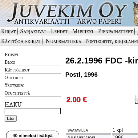
Kirjat
Sarjakuvat
Lehdet
Musiikki
Pienpainatteet
Käyttöohjekirjat
Numismatiikka
Postikortit, kirjelähe
Etusivu
26.2.1996 FDC -kir
Blogi
Käyttöehdot
Posti, 1996
Ostoskori
Yritysinfo
Ota yhteyttä
2.00 €
HAKU
1 kpl
SAATAVILLA
40 viimeksi lisättyä
1996
JULKAISUVUOSI