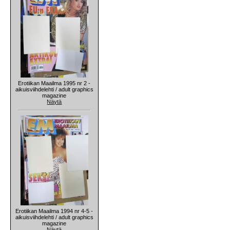
Erotiikan Maailma 1995 nr 2 -
aikuisviihdelehti / adult graphics
magazine
Näytä
Erotiikan Maailma 1994 nr 4-5 -
aikuisviihdelehti / adult graphics
magazine
Näytä