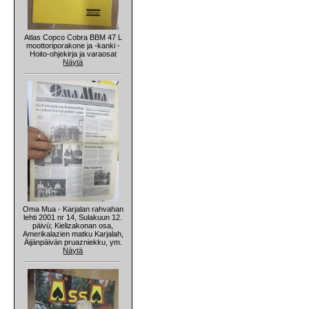
Atlas Copco Cobra BBM 47 L
moottoriporakone ja -kanki -
Hoito-ohjekirja ja varaosat
Näytä
Oma Mua - Karjalan rahvahan
lehti 2001 nr 14, Sulakuun 12.
päivü; Kielizakonan osa,
Amerikalazien matku Karjalah,
Äijänpäivän pruazniekku, ym.
Näytä