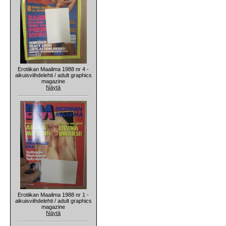
Erotiikan Maailma 1988 nr 4 -
aikuisviihdelehti / adult graphics
magazine
Näytä
Erotiikan Maailma 1988 nr 1 -
aikuisviihdelehti / adult graphics
magazine
Näytä