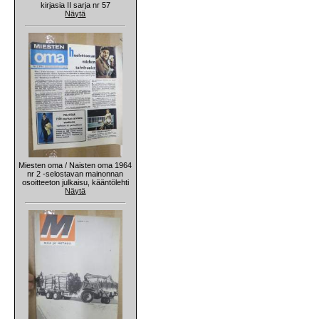
kirjasia II sarja nr 57
Näytä
Miesten oma / Naisten oma 1964
nr 2 -selostavan mainonnan
osoitteeton julkaisu, kääntölehti
Näytä