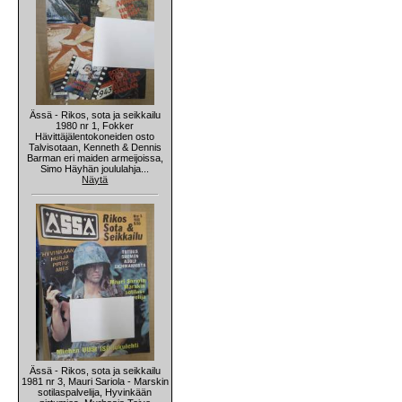
Ässä - Rikos, sota ja seikkailu
1980 nr 1, Fokker
Hävittäjälentokoneiden osto
Talvisotaan, Kenneth & Dennis
Barman eri maiden armeijoissa,
Simo Häyhän joululahja...
Näytä
Ässä - Rikos, sota ja seikkailu
1981 nr 3, Mauri Sariola - Marskin
sotilaspalvelija, Hyvinkään