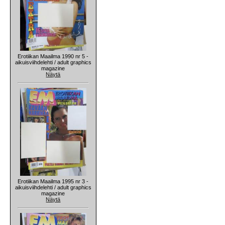
Erotiikan Maailma 1990 nr 5 -
aikuisviihdelehti / adult graphics
magazine
Näytä
Erotiikan Maailma 1995 nr 3 -
aikuisviihdelehti / adult graphics
magazine
Näytä