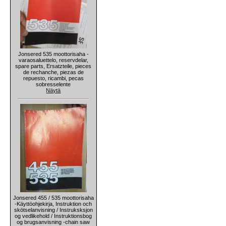
Jonsered 535 moottorisaha -
varaosaluettelo, reservdelar,
spare parts, Ersatzteile, pieces
de rechanche, piezas de
repuesto, ricambi, pecas
sobresselente
Näytä
Jonsered 455 / 535 moottorisaha
-Käyttöohjekirja, Instruktion och
skötselanvisning / Instruksksjon
og vedlikehold / Instruktionsbog
og brugsanvisning -chain saw