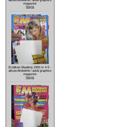
magazine
Näytä
Erotiikan Maailma 1993 nr 4-5 -
aikuisviihdelehti / adult graphics
magazine
Näytä