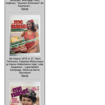
pirtumies, Murhaaja Toivo
Koljonen, "Suomen Eichmann" Ari
Kauhanen...
Näytä
Me Naiset 1979 nr 27, Harri
Tirkkonen, Katariina Metsovaara
ja Hannu Heikinheimo häät, Leila
Seppänen - supertähtien
kampaaja, Sirkka ja Aarno
Stormbom
Näytä