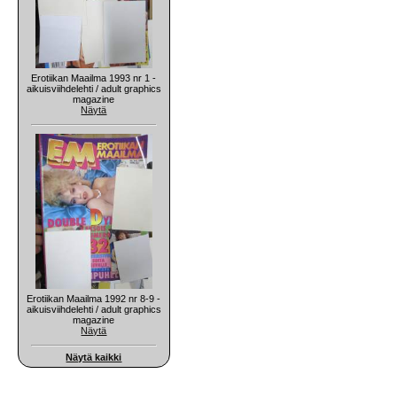
Erotiikan Maailma 1993 nr 1 -
aikuisviihdelehti / adult graphics
magazine
Näytä
Erotiikan Maailma 1992 nr 8-9 -
aikuisviihdelehti / adult graphics
magazine
Näytä
Näytä kaikki