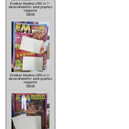
Erotiikan Maailma 1992 nr 7 -
aikuisviihdelehti / adult graphics
magazine
Näytä
Erotiikan Maailma 1993 nr 2 -
aikuisviihdelehti / adult graphics
magazine
Näytä