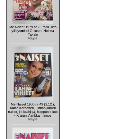
Me Naiset 1979 nr 7, Päivi Uitto
yllätysmissi Oulusta, Helena
Takalo
Näytä
Me Naiset 1986 nr 49 (2.12.),
Kaisa Korhonen, Linnan juhlien
naiset, joululahjoja, huippuneuleet
- Krizian, Aarikka mainos
Näytä