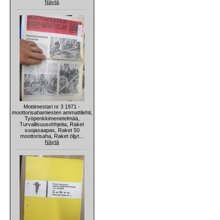
Näytä
Mottimestari nr 3 1971 -
moottorisahamiesten ammattilehti,
Työpenkkimenetelmää,
Turvallisuusohhjeita, Raket
suojasaapas, Raket 50
moottorisaha, Raket öljyt...
Näytä