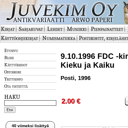
Kirjat
Sarjakuvat
Lehdet
Musiikki
Pienpainatteet
Käyttöohjekirjat
Numismatiikka
Postikortit, kirjelähe
Etusivu
9.10.1996 FDC -kir
Blogi
Kieku ja Kaiku
Käyttöehdot
Ostoskori
Posti, 1996
Yritysinfo
Ota yhteyttä
HAKU
2.00 €
40 viimeksi lisättyä