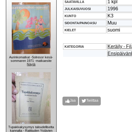
1 kpl
SAATAVILLA
1996
JULKAISUVUOSI
K3
KUNTO
Muu
SIDONTA/PAINOASU
suomi
KIELET
Keräily - Fil
KATEGORIA
Ensipäivän
Aurinkomatkat -Solresor kesä-
sommaren 1971 -matkaesite
Näytä
Jaa
Twiittaa
Tupakkakysymys taloudelliselta
kannalta - Raittiuden Ystävien