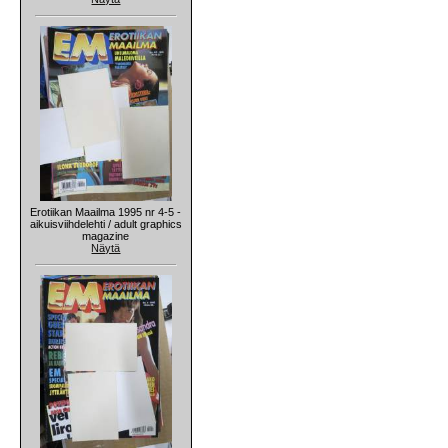
Erotiikan Maailma 1995 nr 4-5 -
aikuisviihdelehti / adult graphics
magazine
Näytä