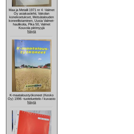
Maa ja Metalli 1971 nr 4 -Valmet
Oy asiakaslehti, Vakolan
konekoetukset, Metsätalouden
koneellistaminen, Uusia Valmet-
haulikoita, Pika 50, Valmet
Kouvola piirimyyjä
Näytä
K-maataloustyökoneet (Kesko
Oy) 1996 -tuoteluettelo / kuvasto
Näytä