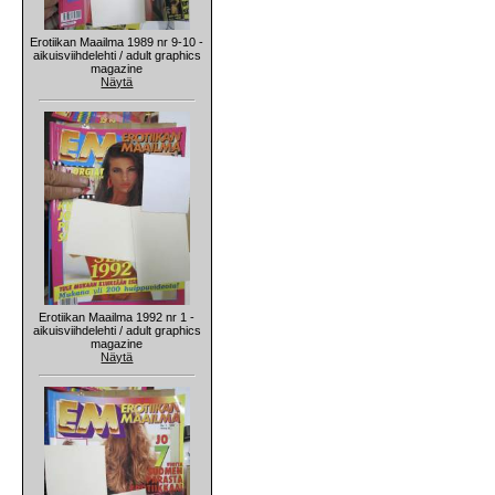
Erotiikan Maailma 1989 nr 9-10 -
aikuisviihdelehti / adult graphics
magazine
Näytä
Erotiikan Maailma 1992 nr 1 -
aikuisviihdelehti / adult graphics
magazine
Näytä