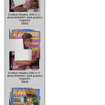
Erotiikan Maailma 1990 nr 2 -
aikuisviihdelehti / adult graphics
magazine
Näytä
Erotiikan Maailma 1990 nr 9 -
aikuisviihdelehti / adult graphics
magazine
Näytä