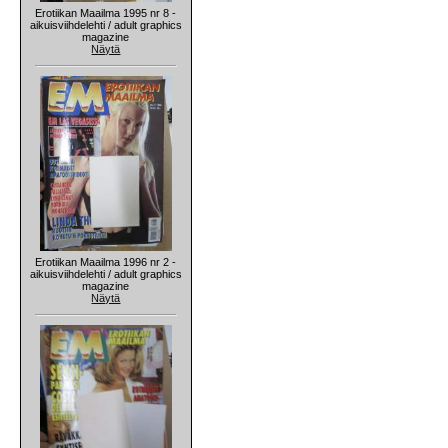
Erotiikan Maailma 1995 nr 8 -
aikuisviihdelehti / adult graphics
magazine
Näytä
Erotiikan Maailma 1996 nr 2 -
aikuisviihdelehti / adult graphics
magazine
Näytä