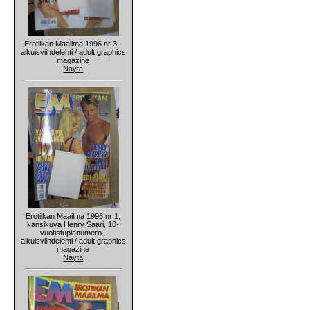
Erotiikan Maailma 1996 nr 3 -
aikuisviihdelehti / adult graphics
magazine
Näytä
Erotiikan Maailma 1996 nr 1,
kansikuva Henry Saari, 10-
vuotistuplanumero -
aikuisviihdelehti / adult graphics
magazine
Näytä