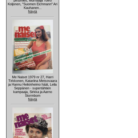
pirtumies, Murhaaja Toivo
Koljonen, "Suomen Eichmann" Ari
Kauhanen...
Näytä
Me Naiset 1979 nr 27, Harri
Tirkkonen, Katariina Metsovaara
ja Hannu Heikinheimo häät, Leila
Seppänen - supertähtien
kampaaja, Sirkka ja Aarno
Stormbom
Näytä