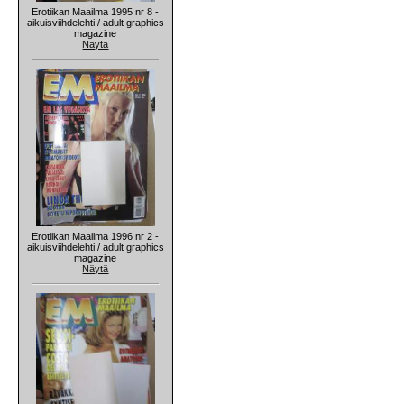
Erotiikan Maailma 1995 nr 8 -
aikuisviihdelehti / adult graphics
magazine
Näytä
Erotiikan Maailma 1996 nr 2 -
aikuisviihdelehti / adult graphics
magazine
Näytä