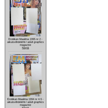
Erotiikan Maailma 1995 nr 2 -
aikuisviihdelehti / adult graphics
magazine
Näytä
Erotiikan Maailma 1994 nr 4-5 -
aikuisviihdelehti / adult graphics
magazine
Näytä