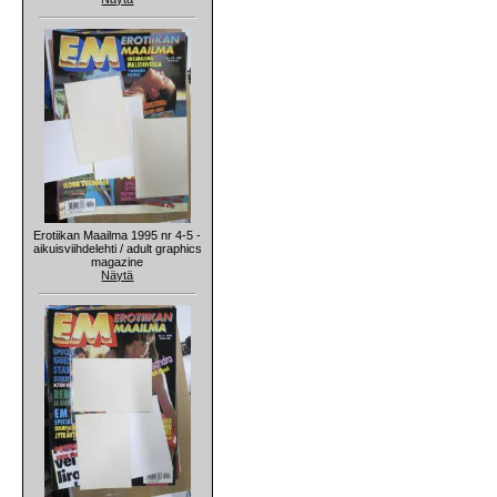
Erotiikan Maailma 1995 nr 4-5 -
aikuisviihdelehti / adult graphics
magazine
Näytä