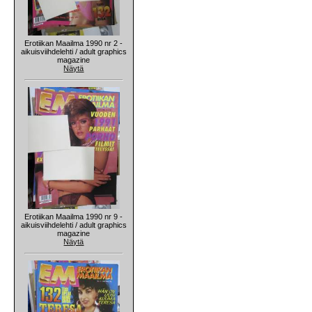
Erotiikan Maailma 1990 nr 2 -
aikuisviihdelehti / adult graphics
magazine
Näytä
Erotiikan Maailma 1990 nr 9 -
aikuisviihdelehti / adult graphics
magazine
Näytä