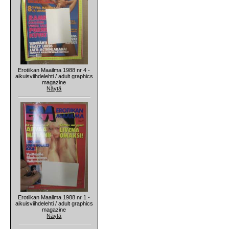
Erotiikan Maailma 1988 nr 4 -
aikuisviihdelehti / adult graphics
magazine
Näytä
Erotiikan Maailma 1988 nr 1 -
aikuisviihdelehti / adult graphics
magazine
Näytä