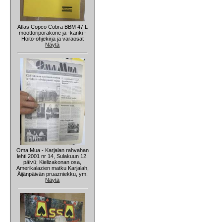
Atlas Copco Cobra BBM 47 L
moottoriporakone ja -kanki -
Hoito-ohjekirja ja varaosat
Näytä
Oma Mua - Karjalan rahvahan
lehti 2001 nr 14, Sulakuun 12.
päivü; Kielizakonan osa,
Amerikalazien matku Karjalah,
Äijänpäivän pruazniekku, ym.
Näytä