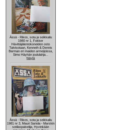
Ässä - Rikos, sota ja seikkailu
1980 nr 1, Fokker
Hävittäjälentokoneiden osto
Talvisotaan, Kenneth & Dennis
Barman eri maiden armeijoissa,
Simo Häyhän joululahja...
Näytä
Ässä - Rikos, sota ja seikkailu
1981 nr 3, Mauri Sariola - Marskin
sotilaspalvelija, Hyvinkään