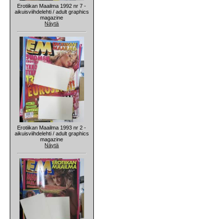
Erotiikan Maailma 1992 nr 7 -
aikuisviihdelehti / adult graphics
magazine
Näytä
Erotiikan Maailma 1993 nr 2 -
aikuisviihdelehti / adult graphics
magazine
Näytä