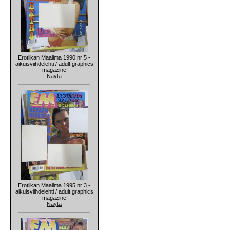
Erotiikan Maailma 1990 nr 5 -
aikuisviihdelehti / adult graphics
magazine
Näytä
Erotiikan Maailma 1995 nr 3 -
aikuisviihdelehti / adult graphics
magazine
Näytä