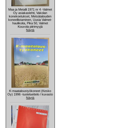
Maa ja Metalli 1971 nr 4 -Valmet
Oy asiakaslehti, Vakolan
konekoetukset, Metsätalouden
koneellistaminen, Uusia Valmet-
haulikoita, Pika 50, Valmet
Kouvola piirimyyjä
Näytä
K-maataloustyökoneet (Kesko
Oy) 1996 -tuoteluettelo / kuvasto
Näytä