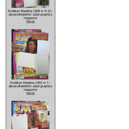
Erotiikan Maailma 1989 nr 9-10 -
aikuisviihdelehti / adult graphics
magazine
Näytä
Erotiikan Maailma 1992 nr 1 -
aikuisviihdelehti / adult graphics
magazine
Näytä