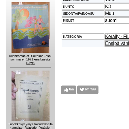
K3
KUNTO
Muu
SIDONTA/PAINOASU
suomi
KIELET
Keräily - Fil
KATEGORIA
Ensipäivän
Aurinkomatkat -Solresor kesä-
sommaren 1971 -matkaesite
Näytä
Jaa
Twiittaa
Tupakkakysymys taloudelliselta
kannalta - Raittiuden Ystävien