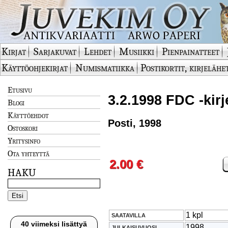
Kirjat
Sarjakuvat
Lehdet
Musiikki
Pienpainatteet
Käyttöohjekirjat
Numismatiikka
Postikortit, kirjelähe
Etusivu
3.2.1998 FDC -kirj
Blogi
Käyttöehdot
Posti, 1998
Ostoskori
Yritysinfo
Ota yhteyttä
2.00 €
HAKU
1 kpl
SAATAVILLA
40 viimeksi lisättyä
1998
JULKAISUVUOSI