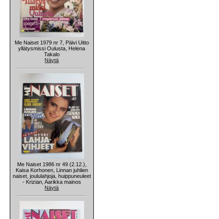
Me Naiset 1979 nr 7, Päivi Uitto
yllätysmissi Oulusta, Helena
Takalo
Näytä
Me Naiset 1986 nr 49 (2.12.),
Kaisa Korhonen, Linnan juhlien
naiset, joululahjoja, huippuneuleet
- Krizian, Aarikka mainos
Näytä