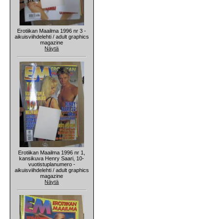
Erotiikan Maailma 1996 nr 3 -
aikuisviihdelehti / adult graphics
magazine
Näytä
Erotiikan Maailma 1996 nr 1,
kansikuva Henry Saari, 10-
vuotistuplanumero -
aikuisviihdelehti / adult graphics
magazine
Näytä