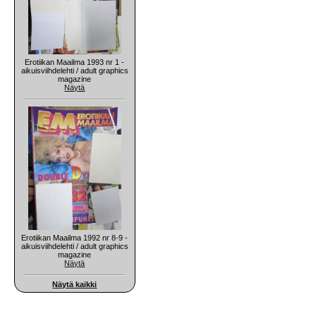
Erotiikan Maailma 1993 nr 1 -
aikuisviihdelehti / adult graphics
magazine
Näytä
Erotiikan Maailma 1992 nr 8-9 -
aikuisviihdelehti / adult graphics
magazine
Näytä
Näytä kaikki