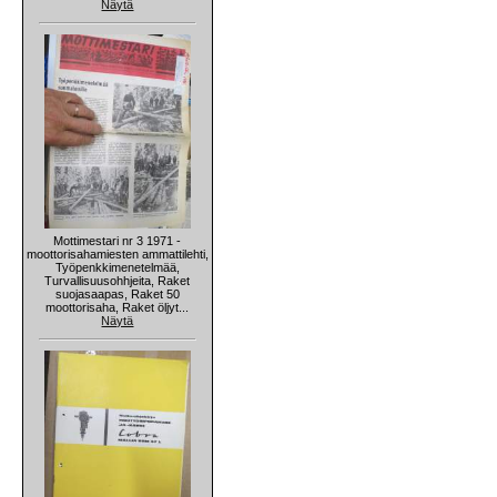
Näytä
Mottimestari nr 3 1971 -
moottorisahamiesten ammattilehti,
Työpenkkimenetelmää,
Turvallisuusohhjeita, Raket
suojasaapas, Raket 50
moottorisaha, Raket öljyt...
Näytä