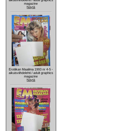
magazine
Näytä
Erotiikan Maailma 1993 nr 4-5 -
aikuisviihdelehti / adult graphics
magazine
Näytä