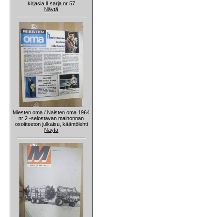
kirjasia II sarja nr 57
Näytä
Miesten oma / Naisten oma 1964
nr 2 -selostavan mainonnan
osoitteeton julkaisu, kääntölehti
Näytä