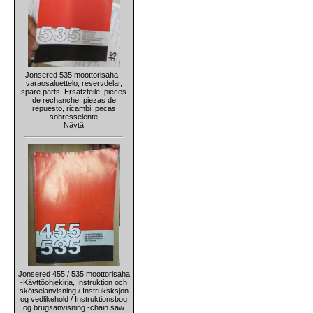
Jonsered 535 moottorisaha -
varaosaluettelo, reservdelar,
spare parts, Ersatzteile, pieces
de rechanche, piezas de
repuesto, ricambi, pecas
sobresselente
Näytä
Jonsered 455 / 535 moottorisaha
-Käyttöohjekirja, Instruktion och
skötselanvisning / Instruksksjon
og vedlikehold / Instruktionsbog
og brugsanvisning -chain saw