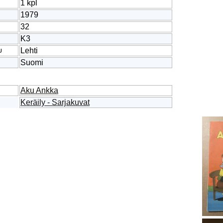
1 kpl
1979
32
K3
Lehti
U
Suomi
Aku Ankka
Keräily - Sarjakuvat