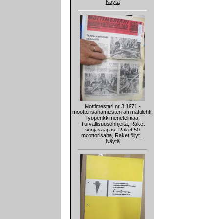
Näytä
Mottimestari nr 3 1971 -
moottorisahamiesten ammattilehti,
Työpenkkimenetelmää,
Turvallisuusohhjeita, Raket
suojasaapas, Raket 50
moottorisaha, Raket öljyt...
Näytä