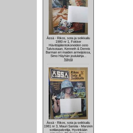
Ässä - Rikos, sota ja seikkailu
1980 nr 1, Fokker
Hävittäjälentokoneiden osto
Talvisotaan, Kenneth & Dennis
Barman eri maiden armeijoissa,
Simo Häyhän joululahja...
Näytä
Ässä - Rikos, sota ja seikkailu
1981 nr 3, Mauri Sariola - Marskin
sotilaspalvelija, Hyvinkään