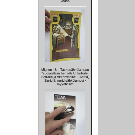
Vaasa
Mignon I & II Taskusähkölamppu
"suositellaan herroille Urheilioille,
Sotilaille ja Virkamiehille" + Astrid,
Sigrid & Ingrid sähkölamput -
myyntiesite