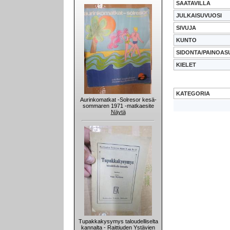
SAATAVILLA
JULKAISUVUOSI
SIVUJA
KUNTO
SIDONTA/PAINOAS
KIELET
KATEGORIA
Aurinkomatkat -Solresor kesä-
sommaren 1971 -matkaesite
Näytä
Tupakkakysymys taloudelliselta
kannalta - Raittiuden Ystävien