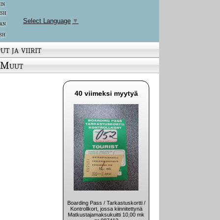
 in
ish
Select Language
▼
an
sh
ut ja viirit
Muut
40 viimeksi myytyä
Boarding Pass / Tarkastuskortti /
Kontrollkort, jossa kiinnitettynä
Matkustajamaksukuitti 10,00 mk