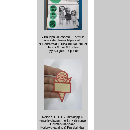
K-Kauppa leluosasto - Formula
autorata, Junior biljardipeli,
Nukenrattaat + Tiina-nukke, Nuket
Hanna & Heli & Tuula -
myymäläjuliste / poster
Nokia S.G.T. Oy -hintalappu /
tuotetietolappu, merkin valmistaja
Herman Mattsson
Korkokuvapaino & Pussitehdas,