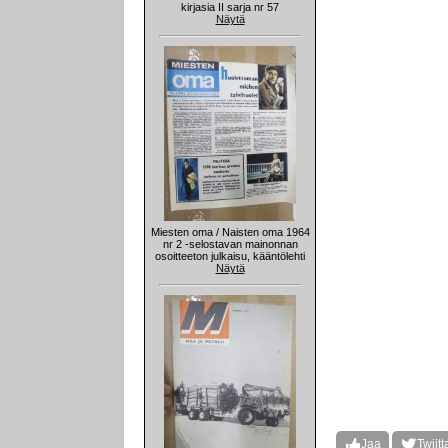
kirjasia II sarja nr 57
Näytä
Miesten oma / Naisten oma 1964
nr 2 -selostavan mainonnan
osoitteeton julkaisu, kääntölehti
Näytä
Jaa
Twiitt