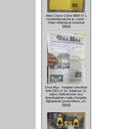
Atlas Copco Cobra BBM 47 L
moottoriporakone ja -kanki -
Hoito-ohjekirja ja varaosat
Näytä
Oma Mua - Karjalan rahvahan
lehti 2001 nr 14, Sulakuun 12.
päivü; Kielizakonan osa,
Amerikalazien matku Karjalah,
Äijänpäivän pruazniekku, ym.
Näytä