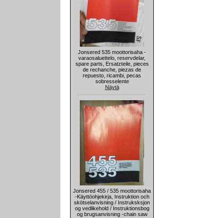
Jonsered 535 moottorisaha -
varaosaluettelo, reservdelar,
spare parts, Ersatzteile, pieces
de rechanche, piezas de
repuesto, ricambi, pecas
sobresselente
Näytä
Jonsered 455 / 535 moottorisaha
-Käyttöohjekirja, Instruktion och
skötselanvisning / Instruksksjon
og vedlikehold / Instruktionsbog
og brugsanvisning -chain saw