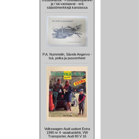
Osuuskassa - Postisäästöpankki
ja / tai vastaavat - erä
säästömerkkejä kansiossa
P.A. Nummelin, Sävele Angervo -
Isä, poika ja puuvenheet
Volkswagen-Audi uutiset Extra
1990 nr 4 -asiakaslehti, VW
Transporter, Audi 80 V 16