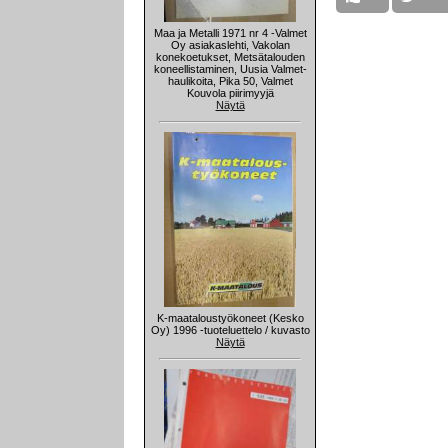
Maa ja Metalli 1971 nr 4 -Valmet
Oy asiakaslehti, Vakolan
konekoetukset, Metsätalouden
koneellistaminen, Uusia Valmet-
haulikoita, Pika 50, Valmet
Kouvola piirimyyjä
Näytä
K-maataloustyökoneet (Kesko
Oy) 1996 -tuoteluettelo / kuvasto
Näytä