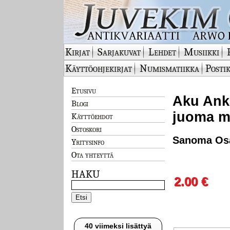
Kirjat
Sarjakuvat
Lehdet
Musiikki
Käyttöohjekirjat
Numismatiikka
Postik
Etusivu
Aku Ankk
Blogi
juoma m
Käyttöehdot
Ostoskori
Sanoma Osa
Yritysinfo
Ota yhteyttä
HAKU
2.00 €
40 viimeksi lisättyä