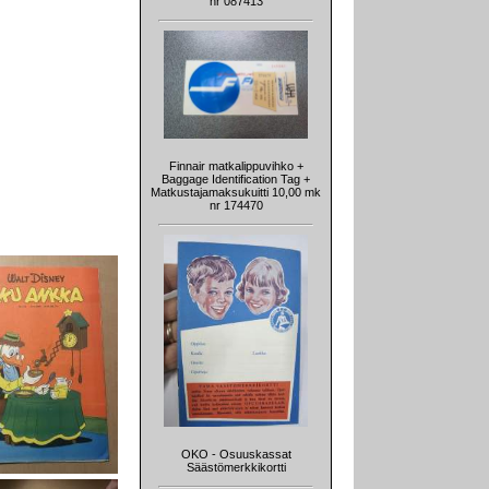
nr 087413
Finnair matkalippuvihko +
Baggage Identification Tag +
Matkustajamaksukuitti 10,00 mk
nr 174470
OKO - Osuuskassat
Säästömerkkikortti