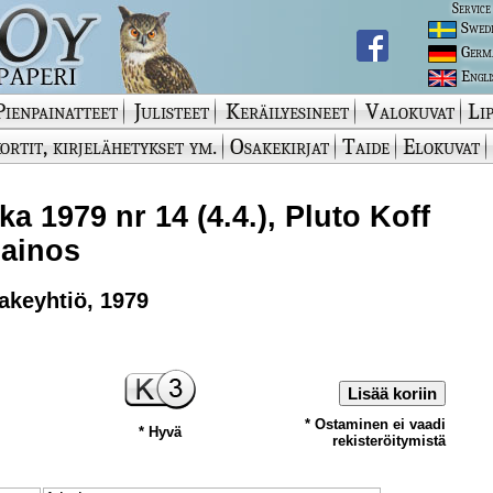
Service
Swed
Germ
Engli
Pienpainatteet
Julisteet
Keräilyesineet
Valokuvat
Lip
ortit, kirjelähetykset ym.
Osakekirjat
Taide
Elokuvat
a 1979 nr 14 (4.4.), Pluto Koff
ainos
keyhtiö, 1979
Lisää koriin
* Ostaminen ei vaadi
* Hyvä
rekisteröitymistä