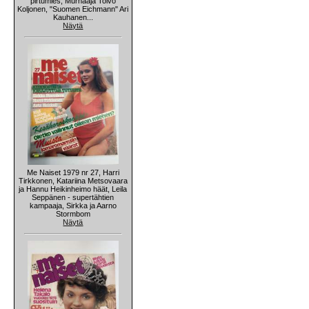
pirtumies, Murhaaja Toivo
Koljonen, "Suomen Eichmann" Ari
Kauhanen...
Näytä
Me Naiset 1979 nr 27, Harri
Tirkkonen, Katariina Metsovaara
ja Hannu Heikinheimo häät, Leila
Seppänen - supertähtien
kampaaja, Sirkka ja Aarno
Stormbom
Näytä