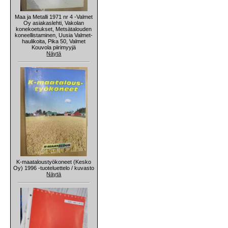
Maa ja Metalli 1971 nr 4 -Valmet
Oy asiakaslehti, Vakolan
konekoetukset, Metsätalouden
koneellistaminen, Uusia Valmet-
haulikoita, Pika 50, Valmet
Kouvola piirimyyjä
Näytä
K-maataloustyökoneet (Kesko
Oy) 1996 -tuoteluettelo / kuvasto
Näytä