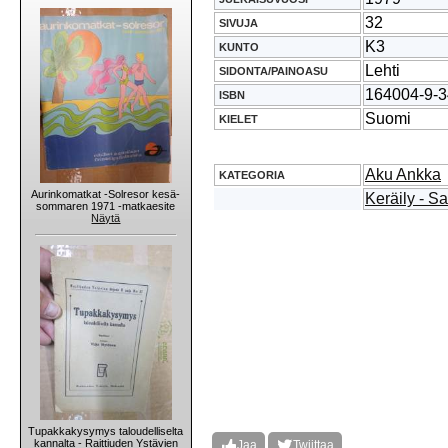
32
SIVUJA
K3
KUNTO
Lehti
SIDONTA/PAINOASU
164004-9-3
ISBN
Suomi
KIELET
Aku Ankka
KATEGORIA
Aurinkomatkat -Solresor kesä-
Keräily - S
sommaren 1971 -matkaesite
Näytä
Tupakkakysymys taloudelliselta
kannalta - Raittiuden Ystävien
Jaa
Twiittaa