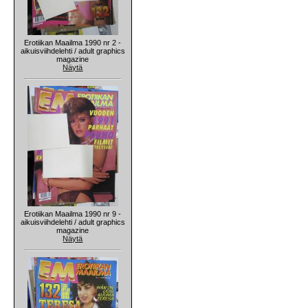
Erotiikan Maailma 1990 nr 2 -
aikuisviihdelehti / adult graphics
magazine
Näytä
Erotiikan Maailma 1990 nr 9 -
aikuisviihdelehti / adult graphics
magazine
Näytä