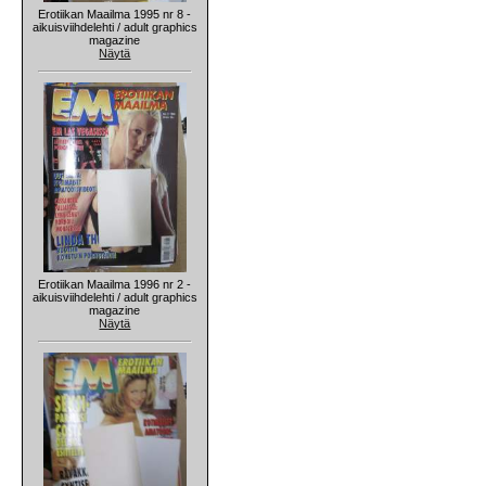
Erotiikan Maailma 1995 nr 8 -
aikuisviihdelehti / adult graphics
magazine
Näytä
Erotiikan Maailma 1996 nr 2 -
aikuisviihdelehti / adult graphics
magazine
Näytä