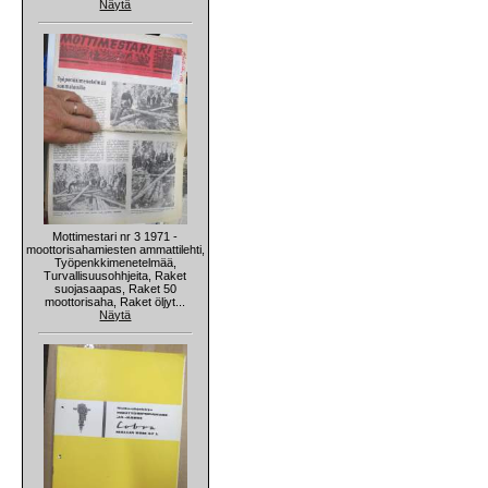
Näytä
Mottimestari nr 3 1971 -
moottorisahamiesten ammattilehti,
Työpenkkimenetelmää,
Turvallisuusohhjeita, Raket
suojasaapas, Raket 50
moottorisaha, Raket öljyt...
Näytä