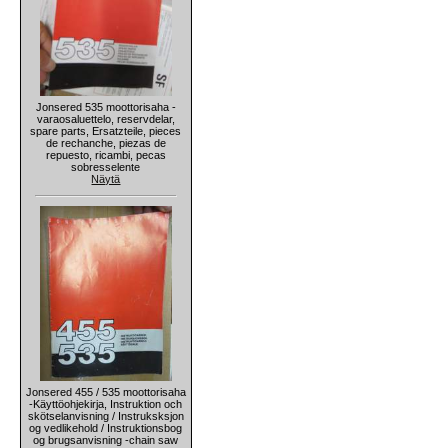
Jonsered 535 moottorisaha -
varaosaluettelo, reservdelar,
spare parts, Ersatzteile, pieces
de rechanche, piezas de
repuesto, ricambi, pecas
sobresselente
Näytä
Jonsered 455 / 535 moottorisaha
-Käyttöohjekirja, Instruktion och
skötselanvisning / Instruksksjon
og vedlikehold / Instruktionsbog
og brugsanvisning -chain saw