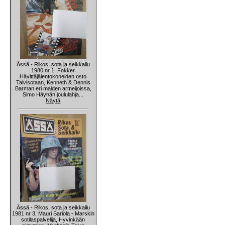
Ässä - Rikos, sota ja seikkailu
1980 nr 1, Fokker
Hävittäjälentokoneiden osto
Talvisotaan, Kenneth & Dennis
Barman eri maiden armeijoissa,
Simo Häyhän joululahja...
Näytä
Ässä - Rikos, sota ja seikkailu
1981 nr 3, Mauri Sariola - Marskin
sotilaspalvelija, Hyvinkään