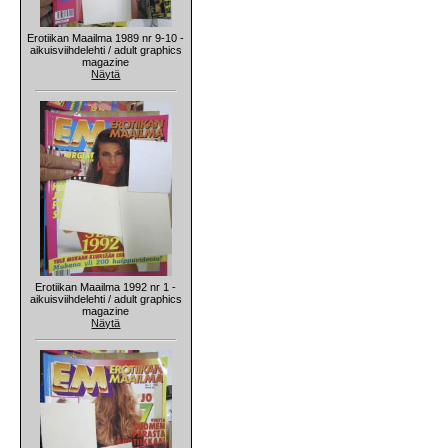
Erotiikan Maailma 1989 nr 9-10 -
aikuisviihdelehti / adult graphics
magazine
Näytä
Erotiikan Maailma 1992 nr 1 -
aikuisviihdelehti / adult graphics
magazine
Näytä