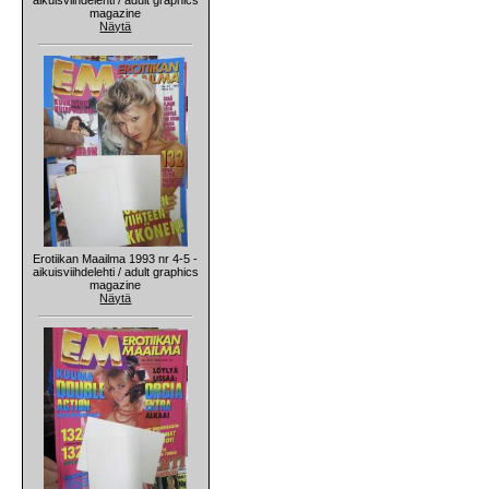
magazine
Näytä
Erotiikan Maailma 1993 nr 4-5 -
aikuisviihdelehti / adult graphics
magazine
Näytä