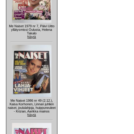
Me Naiset 1979 nr 7, Päivi Uitto
yllätysmissi Oulusta, Helena
Takalo
Näytä
Me Naiset 1986 nr 49 (2.12.),
Kaisa Korhonen, Linnan juhlien
naiset, joululahjoja, huippuneuleet
- Krizian, Aarikka mainos
Näytä