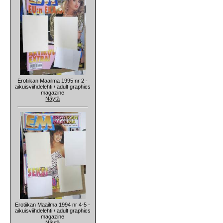
Erotiikan Maailma 1995 nr 2 -
aikuisviihdelehti / adult graphics
magazine
Näytä
Erotiikan Maailma 1994 nr 4-5 -
aikuisviihdelehti / adult graphics
magazine
Näytä