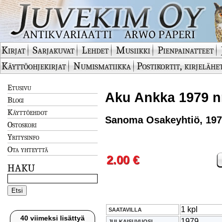
Kirjat
Sarjakuvat
Lehdet
Musiikki
Pienpainatteet
Käyttöohjekirjat
Numismatiikka
Postikortit, kirjelähe
Etusivu
Aku Ankka 1979 nr
Blogi
Käyttöehdot
Sanoma Osakeyhtiö, 19
Ostoskori
Yritysinfo
Ota yhteyttä
2.00 €
HAKU
1 kpl
SAATAVILLA
40 viimeksi lisättyä
1979
JULKAISUVUOSI