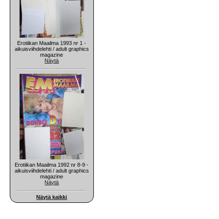
Erotiikan Maailma 1993 nr 1 -
aikuisviihdelehti / adult graphics
magazine
Näytä
Erotiikan Maailma 1992 nr 8-9 -
aikuisviihdelehti / adult graphics
magazine
Näytä
Näytä kaikki