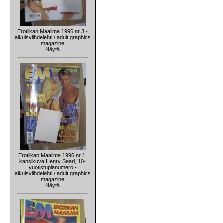
Erotiikan Maailma 1996 nr 3 -
aikuisviihdelehti / adult graphics
magazine
Näytä
Erotiikan Maailma 1996 nr 1,
kansikuva Henry Saari, 10-
vuotistuplanumero -
aikuisviihdelehti / adult graphics
magazine
Näytä