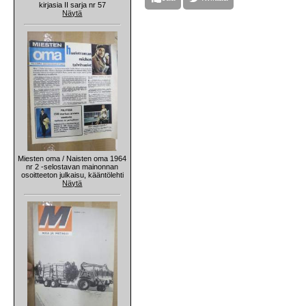
kirjasia II sarja nr 57
Näytä
Miesten oma / Naisten oma 1964
nr 2 -selostavan mainonnan
osoitteeton julkaisu, kääntölehti
Näytä