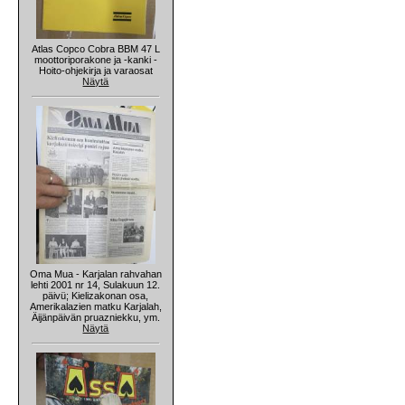
Atlas Copco Cobra BBM 47 L
moottoriporakone ja -kanki -
Hoito-ohjekirja ja varaosat
Näytä
Oma Mua - Karjalan rahvahan
lehti 2001 nr 14, Sulakuun 12.
päivü; Kielizakonan osa,
Amerikalazien matku Karjalah,
Äijänpäivän pruazniekku, ym.
Näytä