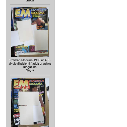
Erotiikan Maailma 1995 nr 4-5 -
aikuisviihdelehti / adult graphics
magazine
Näytä