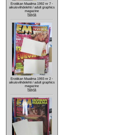
Erotiikan Maailma 1992 nr 7 -
aikuisviihdelehti / adult graphics
magazine
Näytä
Erotiikan Maailma 1993 nr 2 -
aikuisviihdelehti / adult graphics
magazine
Näytä