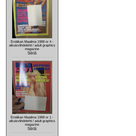
Erotiikan Maailma 1988 nr 4 -
aikuisviihdelehti / adult graphics
magazine
Näytä
Erotiikan Maailma 1988 nr 1 -
aikuisviihdelehti / adult graphics
magazine
Näytä