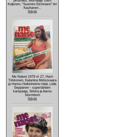
pirtumies, Murhaaja Toivo
Koljonen, "Suomen Eichmann" Ari
Kauhanen...
Näytä
Me Naiset 1979 nr 27, Harri
Tirkkonen, Katariina Metsovaara
ja Hannu Heikinheimo häät, Leila
Seppänen - supertähtien
kampaaja, Sirkka ja Aarno
Stormbom
Näytä