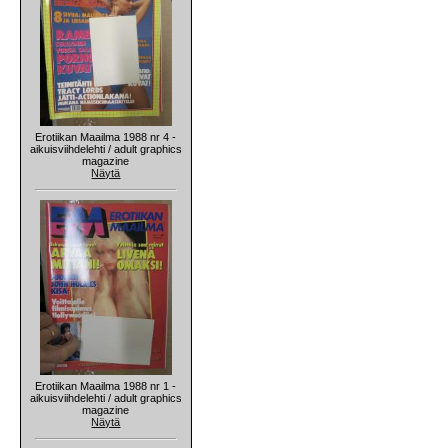
Erotiikan Maailma 1988 nr 4 -
aikuisviihdelehti / adult graphics
magazine
Näytä
Erotiikan Maailma 1988 nr 1 -
aikuisviihdelehti / adult graphics
magazine
Näytä