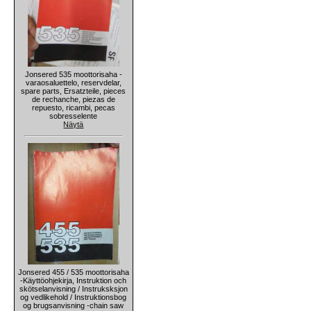
Jonsered 535 moottorisaha -
varaosaluettelo, reservdelar,
spare parts, Ersatzteile, pieces
de rechanche, piezas de
repuesto, ricambi, pecas
sobresselente
Näytä
Jonsered 455 / 535 moottorisaha
-Käyttöohjekirja, Instruktion och
skötselanvisning / Instruksksjon
og vedlikehold / Instruktionsbog
og brugsanvisning -chain saw