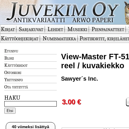
Kirjat
Sarjakuvat
Lehdet
Musiikki
Pienpainatteet
Käyttöohjekirjat
Numismatiikka
Postikortit, kirjelähe
Etusivu
View-Master FT-51
Blogi
reel / kuvakiekko
Käyttöehdot
Ostoskori
Sawyer´s Inc.
Yritysinfo
Ota yhteyttä
HAKU
3.00 €
40 viimeksi lisättyä