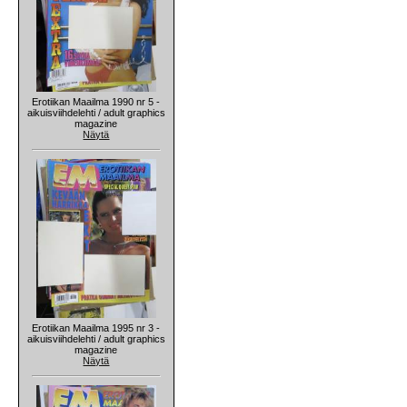
Erotiikan Maailma 1990 nr 5 -
aikuisviihdelehti / adult graphics
magazine
Näytä
Erotiikan Maailma 1995 nr 3 -
aikuisviihdelehti / adult graphics
magazine
Näytä