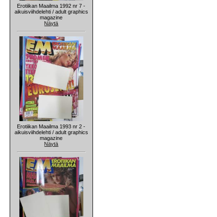
Erotiikan Maailma 1992 nr 7 -
aikuisviihdelehti / adult graphics
magazine
Näytä
Erotiikan Maailma 1993 nr 2 -
aikuisviihdelehti / adult graphics
magazine
Näytä