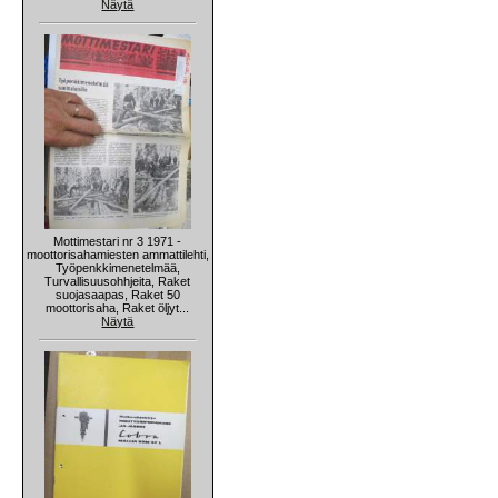
Näytä
Mottimestari nr 3 1971 -
moottorisahamiesten ammattilehti,
Työpenkkimenetelmää,
Turvallisuusohhjeita, Raket
suojasaapas, Raket 50
moottorisaha, Raket öljyt...
Näytä