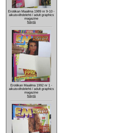
Erotiikan Maailma 1989 nr 9-10 -
aikuisviihdelehti / adult graphics
magazine
Näytä
Erotiikan Maailma 1992 nr 1 -
aikuisviihdelehti / adult graphics
magazine
Näytä