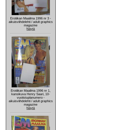
Erotiikan Maailma 1996 nr 3 -
aikuisviihdelehti / adult graphics
magazine
Näytä
Erotiikan Maailma 1996 nr 1,
kansikuva Henry Saari, 10-
vuotistuplanumero -
aikuisviihdelehti / adult graphics
magazine
Näytä