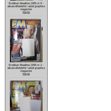
Erotiikan Maailma 1995 nr 8 -
aikuisviihdelehti / adult graphics
magazine
Näytä
Erotiikan Maailma 1996 nr 2 -
aikuisviihdelehti / adult graphics
magazine
Näytä