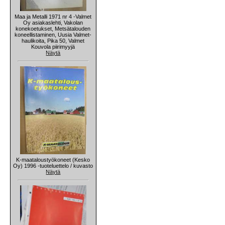
Maa ja Metalli 1971 nr 4 -Valmet
Oy asiakaslehti, Vakolan
konekoetukset, Metsätalouden
koneellistaminen, Uusia Valmet-
haulikoita, Pika 50, Valmet
Kouvola piirimyyjä
Näytä
K-maataloustyökoneet (Kesko
Oy) 1996 -tuoteluettelo / kuvasto
Näytä