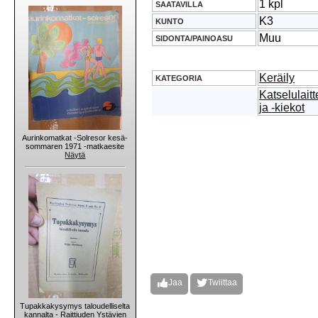
1 kpl
SAATAVILLA
K3
KUNTO
Muu
SIDONTA/PAINOASU
Keräily
KATEGORIA
Katselulait
ja -kiekot
Aurinkomatkat -Solresor kesä-
sommaren 1971 -matkaesite
Näytä
Jaa
Twiittaa
Tupakkakysymys taloudelliselta
kannalta - Raittiuden Ystävien