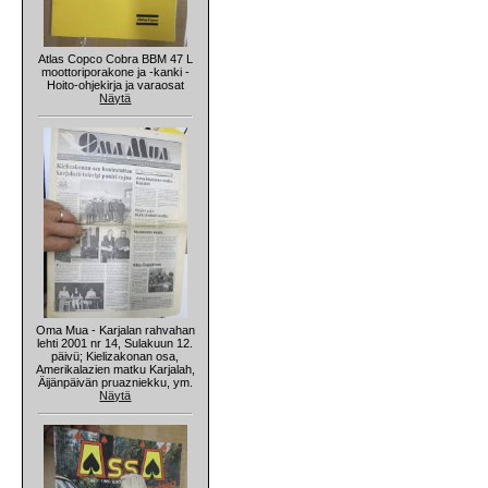
Atlas Copco Cobra BBM 47 L
moottoriporakone ja -kanki -
Hoito-ohjekirja ja varaosat
Näytä
Oma Mua - Karjalan rahvahan
lehti 2001 nr 14, Sulakuun 12.
päivü; Kielizakonan osa,
Amerikalazien matku Karjalah,
Äijänpäivän pruazniekku, ym.
Näytä