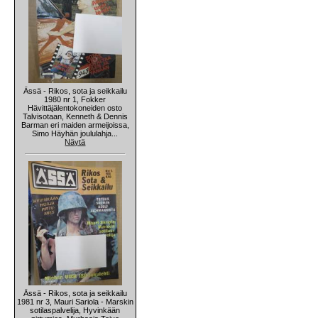
Ässä - Rikos, sota ja seikkailu
1980 nr 1, Fokker
Hävittäjälentokoneiden osto
Talvisotaan, Kenneth & Dennis
Barman eri maiden armeijoissa,
Simo Häyhän joululahja...
Näytä
Ässä - Rikos, sota ja seikkailu
1981 nr 3, Mauri Sariola - Marskin
sotilaspalvelija, Hyvinkään