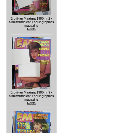
Erotiikan Maailma 1990 nr 2 -
aikuisviihdelehti / adult graphics
magazine
Näytä
Erotiikan Maailma 1990 nr 9 -
aikuisviihdelehti / adult graphics
magazine
Näytä