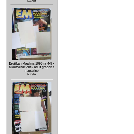
Erotiikan Maailma 1995 nr 4-5 -
aikuisviihdelehti / adult graphics
magazine
Näytä