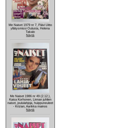
Me Naiset 1979 nr 7, Päivi Uitto
yllätysmissi Oulusta, Helena
Takalo
Näytä
Me Naiset 1986 nr 49 (2.12.),
Kaisa Korhonen, Linnan juhlien
naiset, joululahjoja, huippuneuleet
- Krizian, Aarikka mainos
Näytä