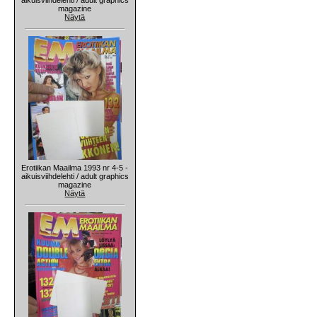
magazine
Näytä
Erotiikan Maailma 1993 nr 4-5 -
aikuisviihdelehti / adult graphics
magazine
Näytä