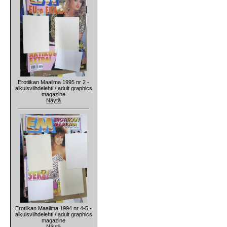
Erotiikan Maailma 1995 nr 2 -
aikuisviihdelehti / adult graphics
magazine
Näytä
Erotiikan Maailma 1994 nr 4-5 -
aikuisviihdelehti / adult graphics
magazine
Näytä