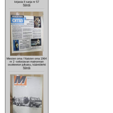
kirjasia II sarja nr 57
Näytä
Miesten oma / Naisten oma 1964
nr 2 -selostavan mainonnan
osoitteeton julkaisu, kääntölehti
Näytä