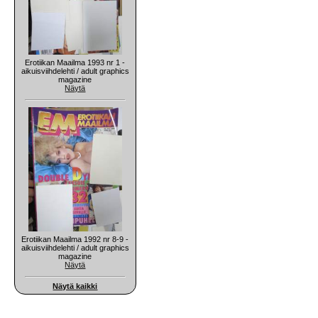
Erotiikan Maailma 1993 nr 1 -
aikuisviihdelehti / adult graphics
magazine
Näytä
Erotiikan Maailma 1992 nr 8-9 -
aikuisviihdelehti / adult graphics
magazine
Näytä
Näytä kaikki