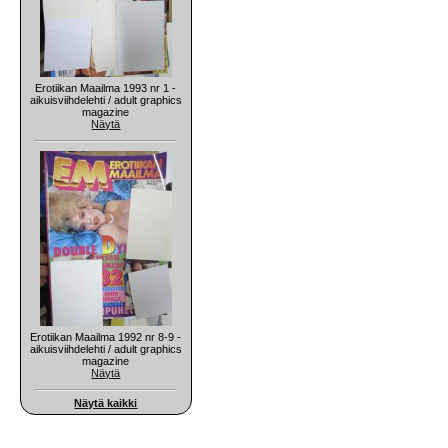
Erotiikan Maailma 1993 nr 1 -
aikuisviihdelehti / adult graphics
magazine
Näytä
Erotiikan Maailma 1992 nr 8-9 -
aikuisviihdelehti / adult graphics
magazine
Näytä
Näytä kaikki