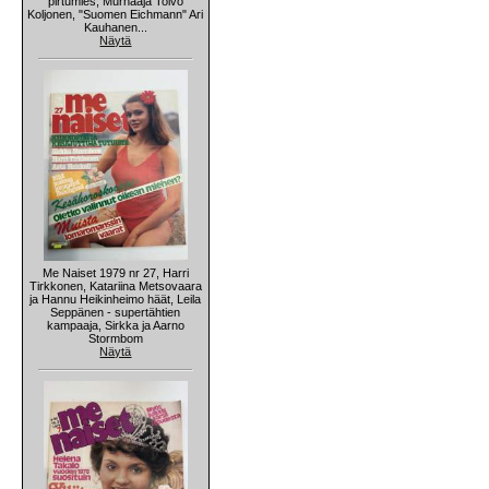
pirtumies, Murhaaja Toivo
Koljonen, "Suomen Eichmann" Ari
Kauhanen...
Näytä
Me Naiset 1979 nr 27, Harri
Tirkkonen, Katariina Metsovaara
ja Hannu Heikinheimo häät, Leila
Seppänen - supertähtien
kampaaja, Sirkka ja Aarno
Stormbom
Näytä