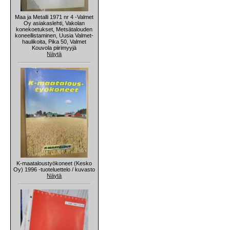
Maa ja Metalli 1971 nr 4 -Valmet
Oy asiakaslehti, Vakolan
konekoetukset, Metsätalouden
koneellistaminen, Uusia Valmet-
haulikoita, Pika 50, Valmet
Kouvola piirimyyjä
Näytä
K-maataloustyökoneet (Kesko
Oy) 1996 -tuoteluettelo / kuvasto
Näytä