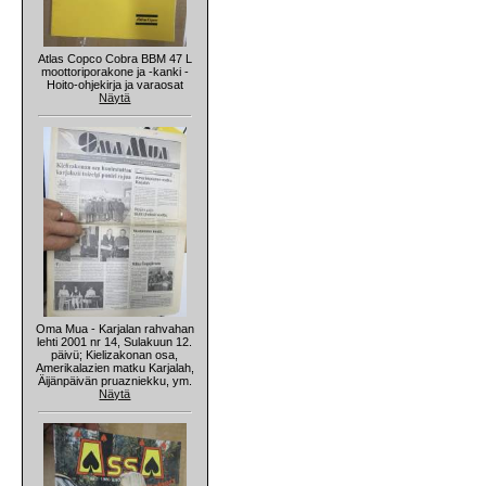
Atlas Copco Cobra BBM 47 L
moottoriporakone ja -kanki -
Hoito-ohjekirja ja varaosat
Näytä
Oma Mua - Karjalan rahvahan
lehti 2001 nr 14, Sulakuun 12.
päivü; Kielizakonan osa,
Amerikalazien matku Karjalah,
Äijänpäivän pruazniekku, ym.
Näytä