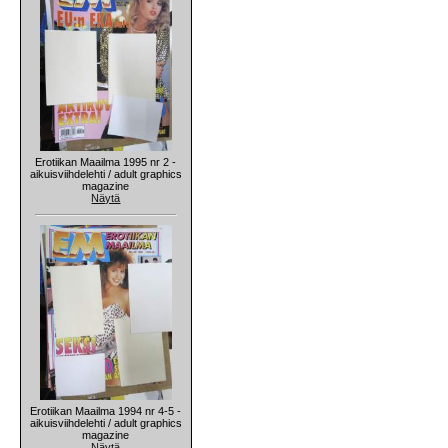
Erotiikan Maailma 1995 nr 2 -
aikuisviihdelehti / adult graphics
magazine
Näytä
Erotiikan Maailma 1994 nr 4-5 -
aikuisviihdelehti / adult graphics
magazine
Näytä