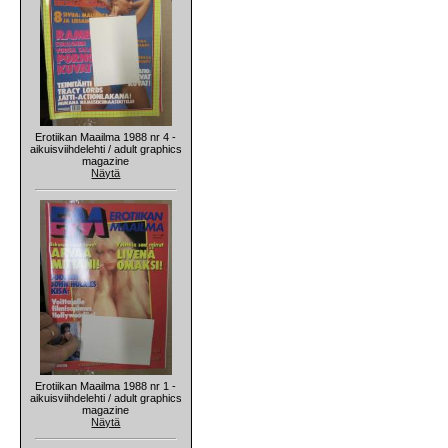
Erotiikan Maailma 1988 nr 4 -
aikuisviihdelehti / adult graphics
magazine
Näytä
Erotiikan Maailma 1988 nr 1 -
aikuisviihdelehti / adult graphics
magazine
Näytä