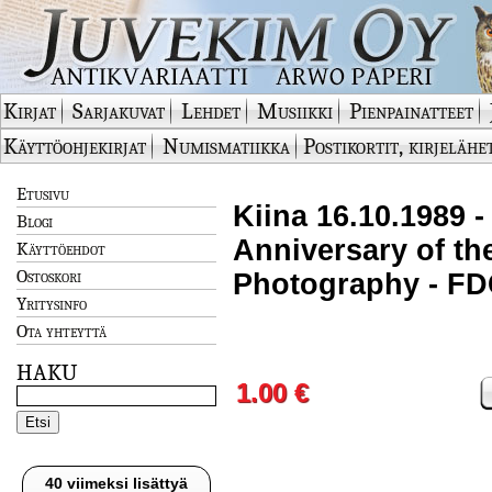
Kirjat
Sarjakuvat
Lehdet
Musiikki
Pienpainatteet
Käyttöohjekirjat
Numismatiikka
Postikortit, kirjelähe
Etusivu
Kiina 16.10.1989 -
Blogi
Anniversary of the
Käyttöehdot
Ostoskori
Photography - FD
Yritysinfo
Ota yhteyttä
HAKU
1.00 €
40 viimeksi lisättyä