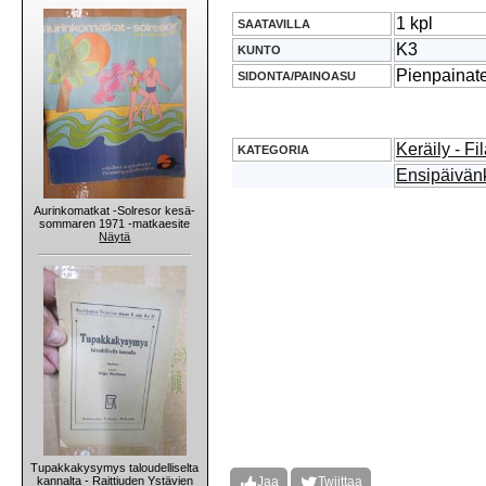
1 kpl
SAATAVILLA
K3
KUNTO
Pienpainat
SIDONTA/PAINOASU
Keräily - Fil
KATEGORIA
Ensipäivän
Aurinkomatkat -Solresor kesä-
sommaren 1971 -matkaesite
Näytä
Tupakkakysymys taloudelliselta
kannalta - Raittiuden Ystävien
Jaa
Twiittaa