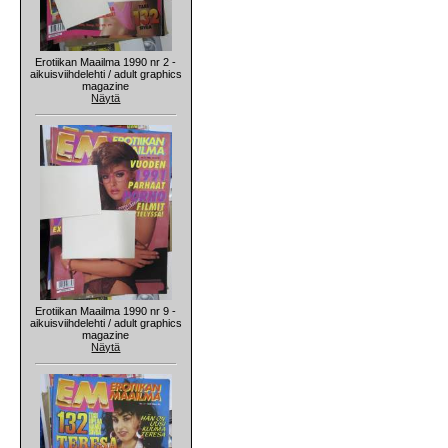
Erotiikan Maailma 1990 nr 2 -
aikuisviihdelehti / adult graphics
magazine
Näytä
Erotiikan Maailma 1990 nr 9 -
aikuisviihdelehti / adult graphics
magazine
Näytä