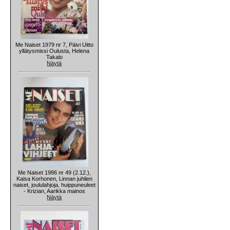
Me Naiset 1979 nr 7, Päivi Uitto
yllätysmissi Oulusta, Helena
Takalo
Näytä
Me Naiset 1986 nr 49 (2.12.),
Kaisa Korhonen, Linnan juhlien
naiset, joululahjoja, huippuneuleet
- Krizian, Aarikka mainos
Näytä