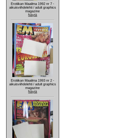
Erotiikan Maailma 1992 nr 7 -
aikuisviihdelehti / adult graphics
magazine
Näytä
Erotiikan Maailma 1993 nr 2 -
aikuisviihdelehti / adult graphics
magazine
Näytä