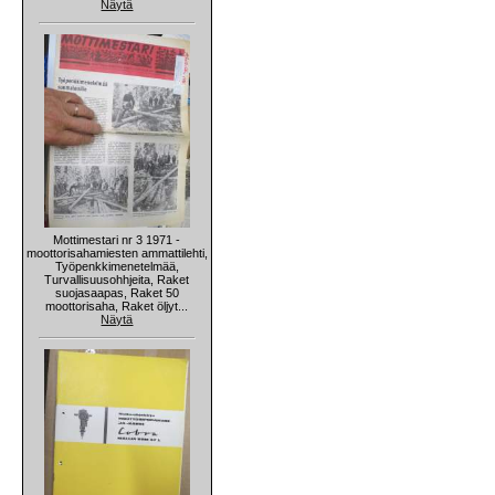
Näytä
Mottimestari nr 3 1971 -
moottorisahamiesten ammattilehti,
Työpenkkimenetelmää,
Turvallisuusohhjeita, Raket
suojasaapas, Raket 50
moottorisaha, Raket öljyt...
Näytä