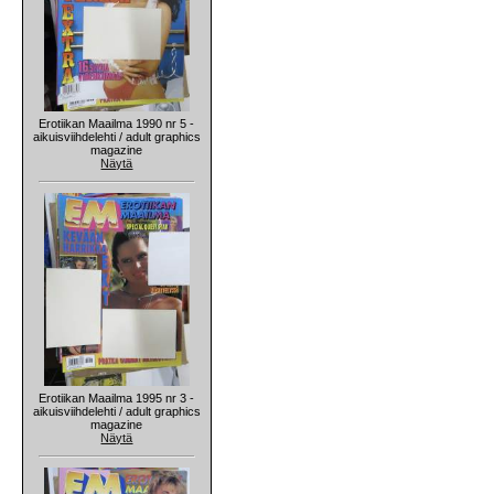
Erotiikan Maailma 1990 nr 5 -
aikuisviihdelehti / adult graphics
magazine
Näytä
Erotiikan Maailma 1995 nr 3 -
aikuisviihdelehti / adult graphics
magazine
Näytä