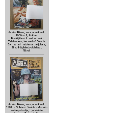
Ässä - Rikos, sota ja seikkailu
1980 nr 1, Fokker
Hävittäjälentokoneiden osto
Talvisotaan, Kenneth & Dennis
Barman eri maiden armeijoissa,
Simo Häyhän joululahja...
Näytä
Ässä - Rikos, sota ja seikkailu
1981 nr 3, Mauri Sariola - Marskin
sotilaspalvelija, Hyvinkään