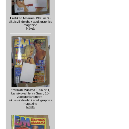
Erotiikan Maailma 1996 nr 3 -
aikuisviihdelehti / adult graphics
magazine
Näytä
Erotiikan Maailma 1996 nr 1,
kansikuva Henry Saari, 10-
vuotistuplanumero -
aikuisviihdelehti / adult graphics
magazine
Näytä