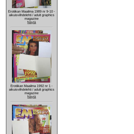
Erotiikan Maailma 1989 nr 9-10 -
aikuisviihdelehti / adult graphics
magazine
Näytä
Erotiikan Maailma 1992 nr 1 -
aikuisviihdelehti / adult graphics
magazine
Näytä