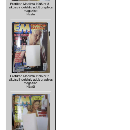
Erotiikan Maailma 1995 nr 8 -
aikuisviihdelehti / adult graphics
magazine
Näytä
Erotiikan Maailma 1996 nr 2 -
aikuisviihdelehti / adult graphics
magazine
Näytä