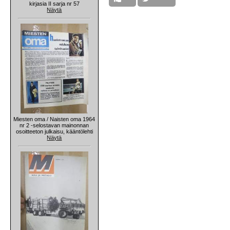
kirjasia II sarja nr 57
Näytä
Miesten oma / Naisten oma 1964
nr 2 -selostavan mainonnan
osoitteeton julkaisu, kääntölehti
Näytä