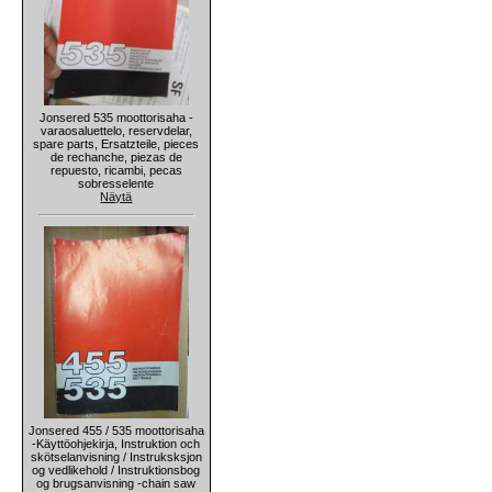
Jonsered 535 moottorisaha -
varaosaluettelo, reservdelar,
spare parts, Ersatzteile, pieces
de rechanche, piezas de
repuesto, ricambi, pecas
sobresselente
Näytä
Jonsered 455 / 535 moottorisaha
-Käyttöohjekirja, Instruktion och
skötselanvisning / Instruksksjon
og vedlikehold / Instruktionsbog
og brugsanvisning -chain saw