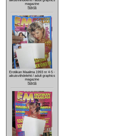
magazine
Näytä
Erotiikan Maailma 1993 nr 4-5 -
aikuisviihdelehti / adult graphics
magazine
Näytä