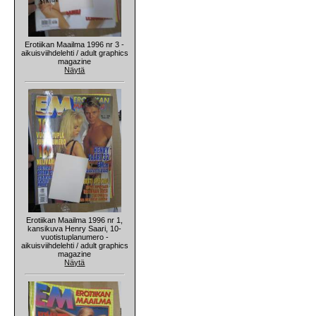
Erotiikan Maailma 1996 nr 3 -
aikuisviihdelehti / adult graphics
magazine
Näytä
Erotiikan Maailma 1996 nr 1,
kansikuva Henry Saari, 10-
vuotistuplanumero -
aikuisviihdelehti / adult graphics
magazine
Näytä