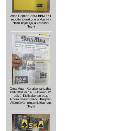
Atlas Copco Cobra BBM 47 L
moottoriporakone ja -kanki -
Hoito-ohjekirja ja varaosat
Näytä
Oma Mua - Karjalan rahvahan
lehti 2001 nr 14, Sulakuun 12.
päivü; Kielizakonan osa,
Amerikalazien matku Karjalah,
Äijänpäivän pruazniekku, ym.
Näytä