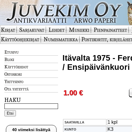
Kirjat
Sarjakuvat
Lehdet
Musiikki
Pienpainatteet
Käyttöohjekirjat
Numismatiikka
Postikortit, kirjelähe
Etusivu
Itävalta 1975 - F
Blogi
/ Ensipäivänkuori
Käyttöehdot
Ostoskori
Yritysinfo
Ota yhteyttä
1.00 €
HAKU
1 kpl
SAATAVILLA
K3
40 viimeksi lisättyä
KUNTO