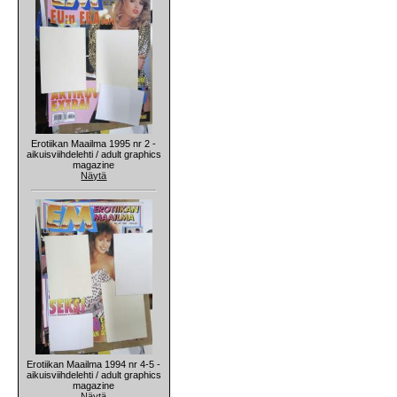
Erotiikan Maailma 1995 nr 2 -
aikuisviihdelehti / adult graphics
magazine
Näytä
Erotiikan Maailma 1994 nr 4-5 -
aikuisviihdelehti / adult graphics
magazine
Näytä