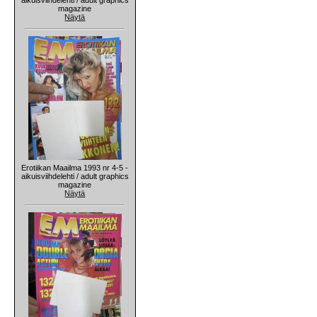
magazine
Näytä
Erotiikan Maailma 1993 nr 4-5 -
aikuisviihdelehti / adult graphics
magazine
Näytä