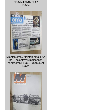
kirjasia II sarja nr 57
Näytä
Miesten oma / Naisten oma 1964
nr 2 -selostavan mainonnan
osoitteeton julkaisu, kääntölehti
Näytä