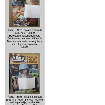
Ässä - Rikos, sota ja seikkailu
1980 nr 1, Fokker
Hävittäjälentokoneiden osto
Talvisotaan, Kenneth & Dennis
Barman eri maiden armeijoissa,
Simo Häyhän joululahja...
Näytä
Ässä - Rikos, sota ja seikkailu
1981 nr 3, Mauri Sariola - Marskin
sotilaspalvelija, Hyvinkään