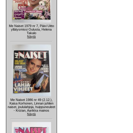
Me Naiset 1979 nr 7, Päivi Uitto
yllätysmissi Oulusta, Helena
Takalo
Näytä
Me Naiset 1986 nr 49 (2.12.),
Kaisa Korhonen, Linnan juhlien
naiset, joululahjoja, huippuneuleet
- Krizian, Aarikka mainos
Näytä