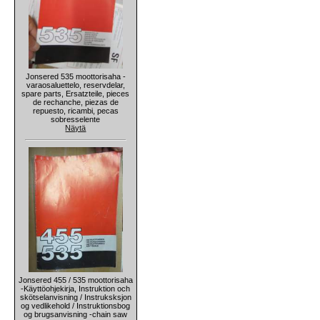
Jonsered 535 moottorisaha -
varaosaluettelo, reservdelar,
spare parts, Ersatzteile, pieces
de rechanche, piezas de
repuesto, ricambi, pecas
sobresselente
Näytä
Jonsered 455 / 535 moottorisaha
-Käyttöohjekirja, Instruktion och
skötselanvisning / Instruksksjon
og vedlikehold / Instruktionsbog
og brugsanvisning -chain saw