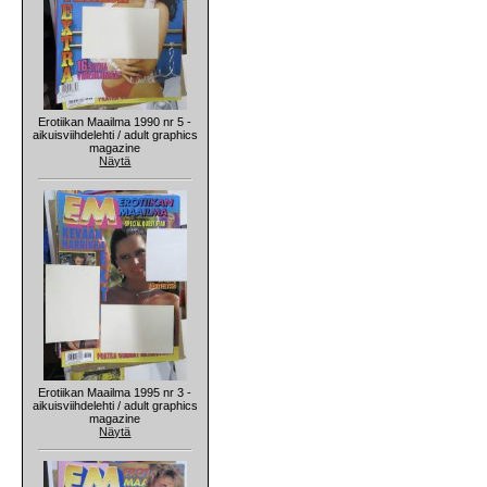
Erotiikan Maailma 1990 nr 5 -
aikuisviihdelehti / adult graphics
magazine
Näytä
Erotiikan Maailma 1995 nr 3 -
aikuisviihdelehti / adult graphics
magazine
Näytä