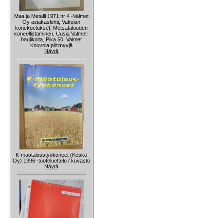
Maa ja Metalli 1971 nr 4 -Valmet
Oy asiakaslehti, Vakolan
konekoetukset, Metsätalouden
koneellistaminen, Uusia Valmet-
haulikoita, Pika 50, Valmet
Kouvola piirimyyjä
Näytä
K-maataloustyökoneet (Kesko
Oy) 1996 -tuoteluettelo / kuvasto
Näytä