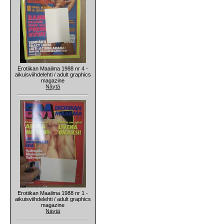
Erotiikan Maailma 1988 nr 4 -
aikuisviihdelehti / adult graphics
magazine
Näytä
Erotiikan Maailma 1988 nr 1 -
aikuisviihdelehti / adult graphics
magazine
Näytä