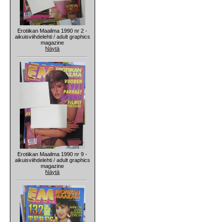
Erotiikan Maailma 1990 nr 2 -
aikuisviihdelehti / adult graphics
magazine
Näytä
Erotiikan Maailma 1990 nr 9 -
aikuisviihdelehti / adult graphics
magazine
Näytä