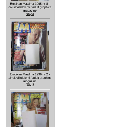
Erotiikan Maailma 1995 nr 8 -
aikuisviihdelehti / adult graphics
magazine
Näytä
Erotiikan Maailma 1996 nr 2 -
aikuisviihdelehti / adult graphics
magazine
Näytä