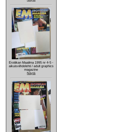
Erotiikan Maailma 1995 nr 4-5 -
aikuisviihdelehti / adult graphics
magazine
Näytä