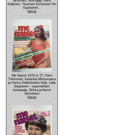
pirtumies, Murhaaja Toivo
Koljonen, "Suomen Eichmann" Ari
Kauhanen...
Näytä
Me Naiset 1979 nr 27, Harri
Tirkkonen, Katariina Metsovaara
ja Hannu Heikinheimo häät, Leila
Seppänen - supertähtien
kampaaja, Sirkka ja Aarno
Stormbom
Näytä