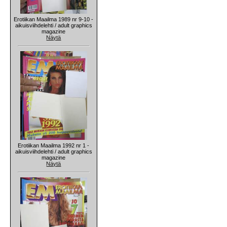
Erotiikan Maailma 1989 nr 9-10 -
aikuisviihdelehti / adult graphics
magazine
Näytä
Erotiikan Maailma 1992 nr 1 -
aikuisviihdelehti / adult graphics
magazine
Näytä