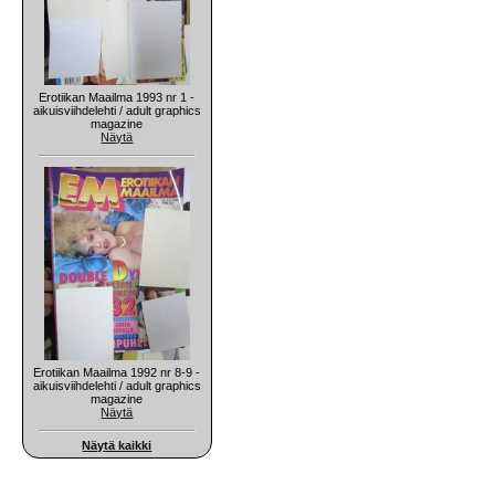
Erotiikan Maailma 1993 nr 1 -
aikuisviihdelehti / adult graphics
magazine
Näytä
Erotiikan Maailma 1992 nr 8-9 -
aikuisviihdelehti / adult graphics
magazine
Näytä
Näytä kaikki