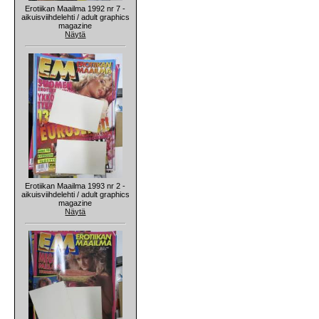
Erotiikan Maailma 1992 nr 7 -
aikuisviihdelehti / adult graphics
magazine
Näytä
Erotiikan Maailma 1993 nr 2 -
aikuisviihdelehti / adult graphics
magazine
Näytä