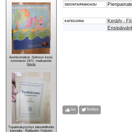
Pienpainat
SIDONTA/PAINOASU
Keräily - Fil
KATEGORIA
Ensipäivän
Aurinkomatkat -Solresor kesä-
sommaren 1971 -matkaesite
Näytä
Jaa
Twiittaa
Tupakkakysymys taloudelliselta
kannalta - Raittiuden Ystävien