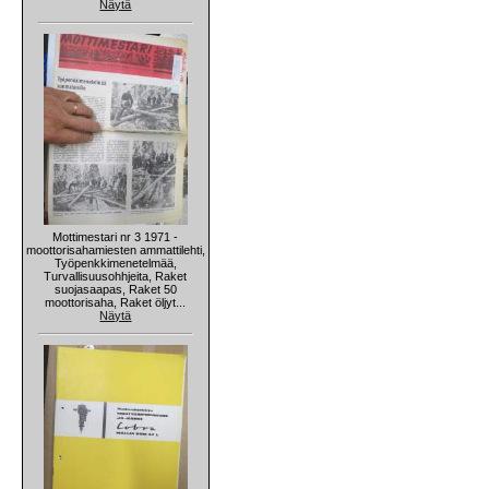
Näytä
Mottimestari nr 3 1971 -
moottorisahamiesten ammattilehti,
Työpenkkimenetelmää,
Turvallisuusohhjeita, Raket
suojasaapas, Raket 50
moottorisaha, Raket öljyt...
Näytä