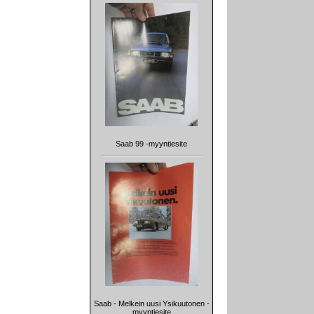
Saab 99 -myyntiesite
Saab - Melkein uusi Ysikuutonen -
myyntiesite