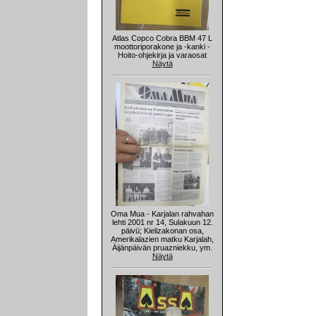
Atlas Copco Cobra BBM 47 L
moottoriporakone ja -kanki -
Hoito-ohjekirja ja varaosat
Näytä
Oma Mua - Karjalan rahvahan
lehti 2001 nr 14, Sulakuun 12.
päivü; Kielizakonan osa,
Amerikalazien matku Karjalah,
Äijänpäivän pruazniekku, ym.
Näytä