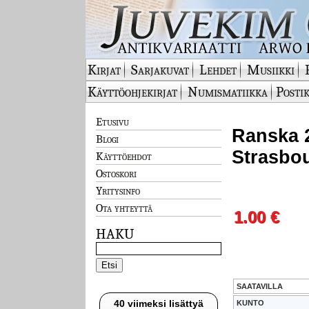
Kirjat
Sarjakuvat
Lehdet
Musiikki
Käyttöohjekirjat
Numismatiikka
Postik
Etusivu
Ranska 2
Blogi
Strasbou
Käyttöehdot
Ostoskori
Yritysinfo
Ota yhteyttä
1.00 €
HAKU
SAATAVILLA
40 viimeksi lisättyä
KUNTO