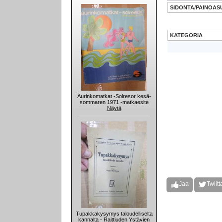
SIDONTA/PAINOAS
KATEGORIA
Aurinkomatkat -Solresor kesä-
sommaren 1971 -matkaesite
Näytä
Jaa
Twiitt
Tupakkakysymys taloudelliselta
kannalta - Raittiuden Ystävien