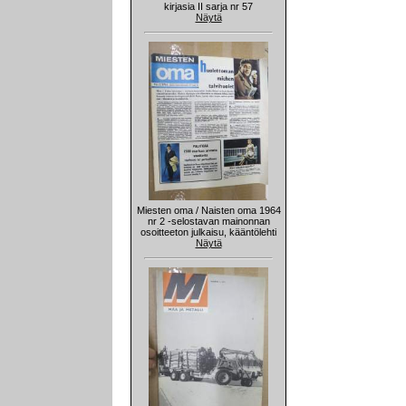
kirjasia II sarja nr 57
Näytä
Miesten oma / Naisten oma 1964
nr 2 -selostavan mainonnan
osoitteeton julkaisu, kääntölehti
Näytä