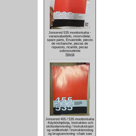
Jonsered 535 moottorisaha -
varaosaluettelo, reservdelar,
spare parts, Ersatzteile, pieces
de rechanche, piezas de
repuesto, ricambi, pecas
sobresselente
Näytä
Jonsered 455 / 535 moottorisaha
-Käyttöohjekirja, Instruktion och
skötselanvisning / Instruksksjon
og vedlikehold / Instruktionsbog
og brugsanvisning -chain saw