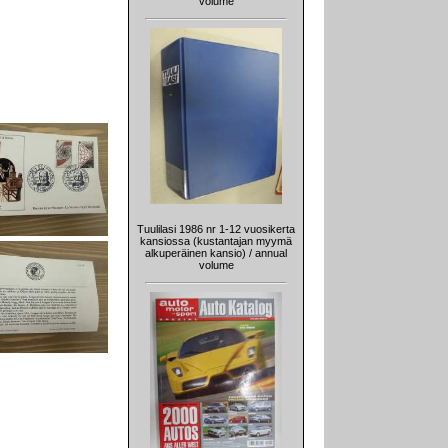
volume
Tuulilasi 1986 nr 1-12 vuosikerta
kansiossa (kustantajan myymä
alkuperäinen kansio) / annual
volume