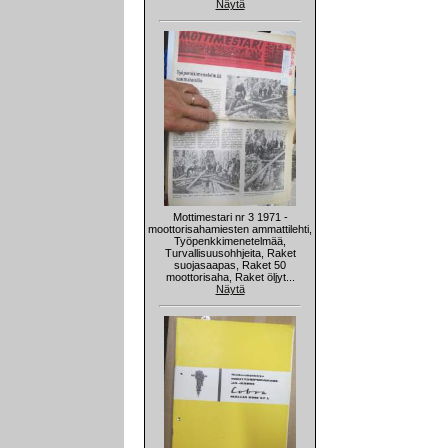
Näytä
Mottimestari nr 3 1971 -
moottorisahamiesten ammattilehti,
Työpenkkimenetelmää,
Turvallisuusohhjeita, Raket
suojasaapas, Raket 50
moottorisaha, Raket öljyt...
Näytä