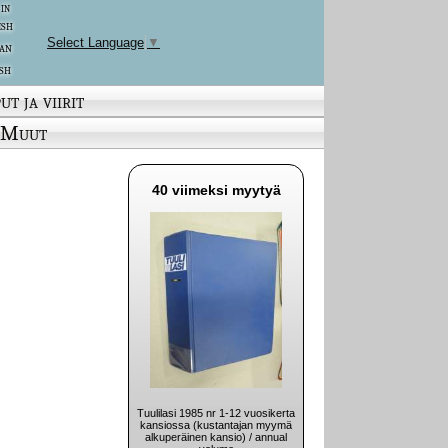
 in
ish
Select Language
▼
an
sh
ut ja viirit
Muut
40 viimeksi myytyä
Tuulilasi 1985 nr 1-12 vuosikerta
kansiossa (kustantajan myymä
alkuperäinen kansio) / annual