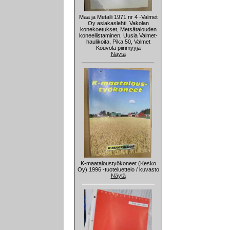
Maa ja Metalli 1971 nr 4 -Valmet
Oy asiakaslehti, Vakolan
konekoetukset, Metsätalouden
koneellistaminen, Uusia Valmet-
haulikoita, Pika 50, Valmet
Kouvola piirimyyjä
Näytä
K-maataloustyökoneet (Kesko
Oy) 1996 -tuoteluettelo / kuvasto
Näytä