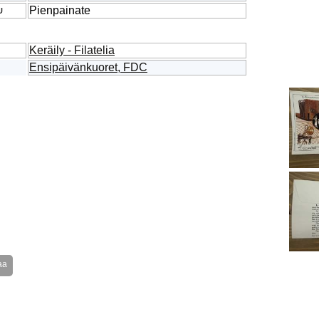
Pienpainate
U
Keräily - Filatelia
Ensipäivänkuoret, FDC
aa