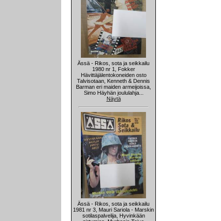
Ässä - Rikos, sota ja seikkailu
1980 nr 1, Fokker
Hävittäjälentokoneiden osto
Talvisotaan, Kenneth & Dennis
Barman eri maiden armeijoissa,
Simo Häyhän joululahja...
Näytä
Ässä - Rikos, sota ja seikkailu
1981 nr 3, Mauri Sariola - Marskin
sotilaspalvelija, Hyvinkään