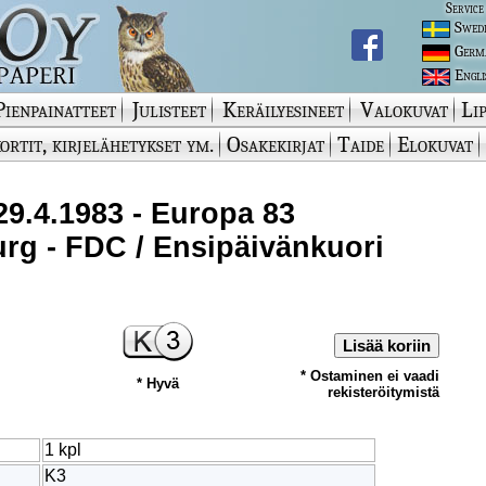
Service
Swed
Germ
Engli
Pienpainatteet
Julisteet
Keräilyesineet
Valokuvat
Lip
ortit, kirjelähetykset ym.
Osakekirjat
Taide
Elokuvat
9.4.1983 - Europa 83
rg - FDC / Ensipäivänkuori
Lisää koriin
* Ostaminen ei vaadi
* Hyvä
rekisteröitymistä
1 kpl
K3