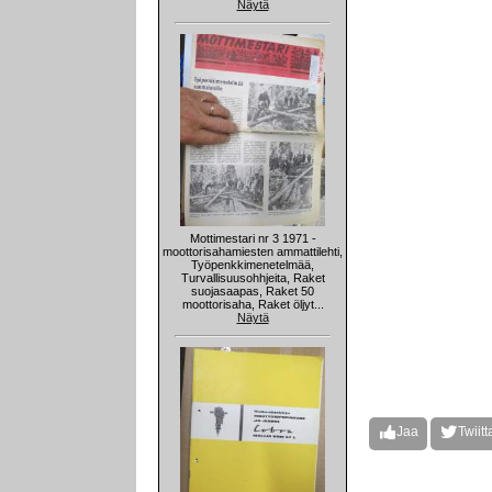
Näytä
Mottimestari nr 3 1971 -
moottorisahamiesten ammattilehti,
Työpenkkimenetelmää,
Turvallisuusohhjeita, Raket
suojasaapas, Raket 50
moottorisaha, Raket öljyt...
Näytä
Jaa
Twiitt