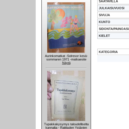
SAATAVILLA
JULKAISUVUOSI
SIVUJA
KUNTO
SIDONTA/PAINOAS
KIELET
KATEGORIA
Aurinkomatkat -Solresor kesä-
sommaren 1971 -matkaesite
Näytä
Tupakkakysymys taloudelliselta
kannalta - Raittiuden Ystävien