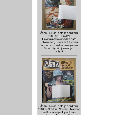
Ässä - Rikos, sota ja seikkailu
1980 nr 1, Fokker
Hävittäjälentokoneiden osto
Talvisotaan, Kenneth & Dennis
Barman eri maiden armeijoissa,
Simo Häyhän joululahja...
Näytä
Ässä - Rikos, sota ja seikkailu
1981 nr 3, Mauri Sariola - Marskin
sotilaspalvelija, Hyvinkään