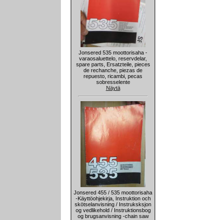
Jonsered 535 moottorisaha -
varaosaluettelo, reservdelar,
spare parts, Ersatzteile, pieces
de rechanche, piezas de
repuesto, ricambi, pecas
sobresselente
Näytä
Jonsered 455 / 535 moottorisaha
-Käyttöohjekirja, Instruktion och
skötselanvisning / Instruksksjon
og vedlikehold / Instruktionsbog
og brugsanvisning -chain saw