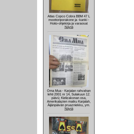
Atlas Copco Cobra BBM 47 L
moottoriporakone ja -kanki -
Hoito-ohjekirja ja varaosat
Näytä
Oma Mua - Karjalan rahvahan
lehti 2001 nr 14, Sulakuun 12.
päivü; Kielizakonan osa,
Amerikalazien matku Karjalah,
Äijänpäivän pruazniekku, ym.
Näytä