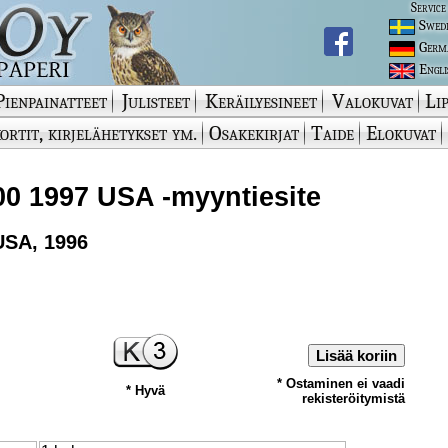
Service
Swed
Germ
Engli
Pienpainatteet
Julisteet
Keräilyesineet
Valokuvat
Lip
ortit, kirjelähetykset ym.
Osakekirjat
Taide
Elokuvat
0 1997 USA -myyntiesite
USA, 1996
Lisää koriin
* Ostaminen ei vaadi
* Hyvä
rekisteröitymistä