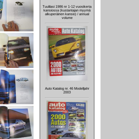
Tuulilasi 1986 nr 1-12 vuosikerta
kansiossa (kustantajan myymä
alkuperäinen kansio) / annual
volume
Auto Katalog nr. 46 Modelljahr
2003