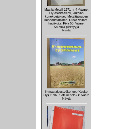
Maa ja Metalli 1971 nr 4 -Valmet
Oy asiakaslehti, Vakolan
konekoetukset, Metsätalouden
koneellistaminen, Uusia Valmet-
haulikoita, Pika 50, Valmet
Kouvola piirimyyjä
Näytä
K-maataloustyökoneet (Kesko
Oy) 1996 -tuoteluettelo / kuvasto
Näytä