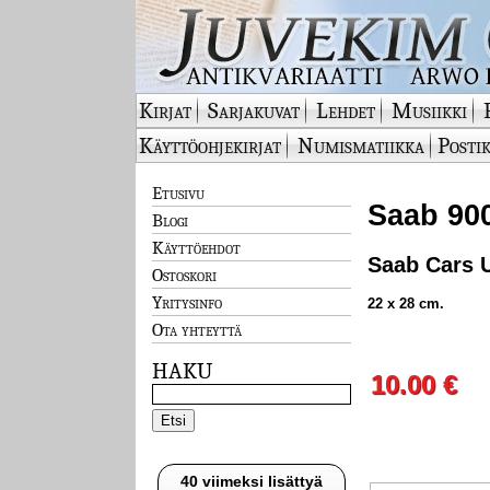
Kirjat
Sarjakuvat
Lehdet
Musiikki
Käyttöohjekirjat
Numismatiikka
Postik
Etusivu
Saab 900
Blogi
Käyttöehdot
Saab Cars 
Ostoskori
Yritysinfo
22 x 28 cm.
Ota yhteyttä
HAKU
10.00 €
40 viimeksi lisättyä