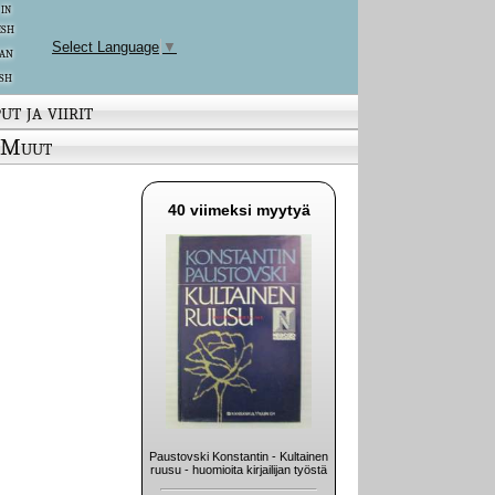
 in
ish
Select Language
▼
an
sh
ut ja viirit
Muut
40 viimeksi myytyä
Paustovski Konstantin - Kultainen
ruusu - huomioita kirjailijan työstä