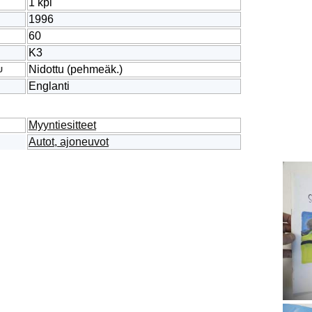
1 kpl
1996
60
K3
Nidottu (pehmeäk.)
U
Englanti
Myyntiesitteet
Autot, ajoneuvot