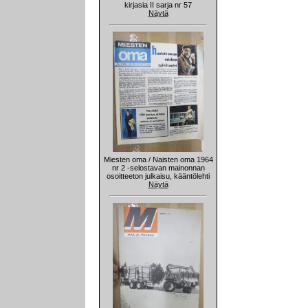
kirjasia II sarja nr 57
Näytä
Miesten oma / Naisten oma 1964
nr 2 -selostavan mainonnan
osoitteeton julkaisu, kääntölehti
Näytä