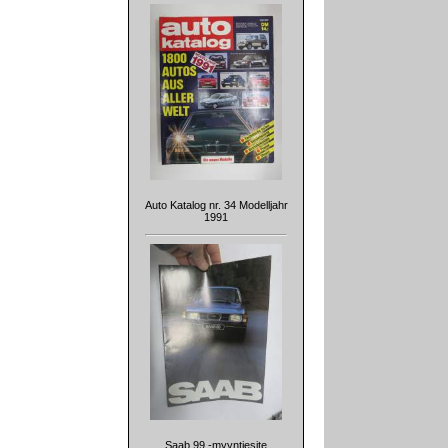
Auto Katalog nr. 34 Modelljahr
1991
Saab 99 -myyntiesite