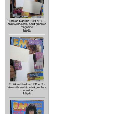
Erotiikan Maailma 1991 nr 4-5 -
aikuisviihdelehti / adult graphics
magazine
Näytä
Erotiikan Maailma 1991 nr 3 -
aikuisviihdelehti / adult graphics
magazine
Näytä