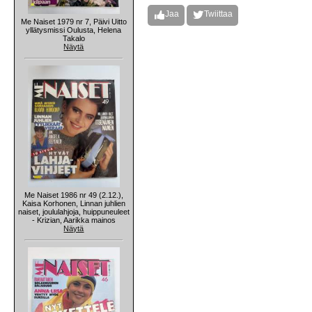
Jaa
Twiittaa
Me Naiset 1979 nr 7, Päivi Uitto
yllätysmissi Oulusta, Helena
Takalo
Näytä
Me Naiset 1986 nr 49 (2.12.),
Kaisa Korhonen, Linnan juhlien
naiset, joululahjoja, huippuneuleet
- Krizian, Aarikka mainos
Näytä