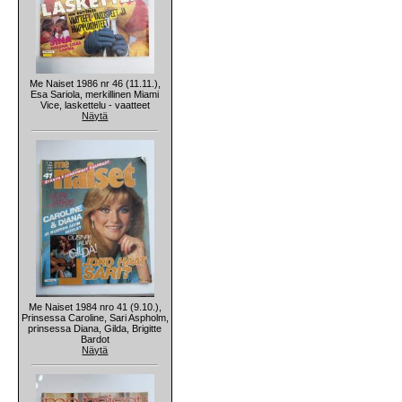
Me Naiset 1986 nr 46 (11.11.),
Esa Sariola, merkillinen Miami
Vice, laskettelu - vaatteet
Näytä
Me Naiset 1984 nro 41 (9.10.),
Prinsessa Caroline, Sari Aspholm,
prinsessa Diana, Gilda, Brigitte
Bardot
Näytä