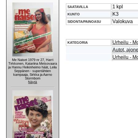
1 kpl
SAATAVILLA
K3
KUNTO
Valokuva
SIDONTA/PAINOASU
Urheilu - Mo
KATEGORIA
Autot, ajon
Urheilu - Mo
Me Naiset 1979 nr 27, Harri
Tirkkonen, Katariina Metsovaara
ja Hannu Heikinheimo häät, Leila
Seppänen - supertähtien
kampaaja, Sirkka ja Aarno
Stormbom
Näytä