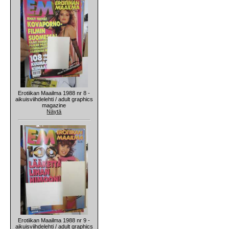
Erotiikan Maailma 1988 nr 8 -
aikuisviihdelehti / adult graphics
magazine
Näytä
Erotiikan Maailma 1988 nr 9 -
aikuisviihdelehti / adult graphics