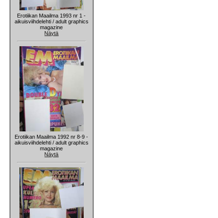
Erotiikan Maailma 1993 nr 1 -
aikuisviihdelehti / adult graphics
magazine
Näytä
Erotiikan Maailma 1992 nr 8-9 -
aikuisviihdelehti / adult graphics
magazine
Näytä