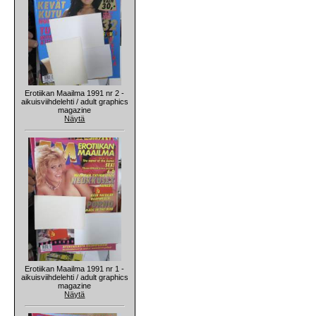
Erotiikan Maailma 1991 nr 2 -
aikuisviihdelehti / adult graphics
magazine
Näytä
Erotiikan Maailma 1991 nr 1 -
aikuisviihdelehti / adult graphics
magazine
Näytä