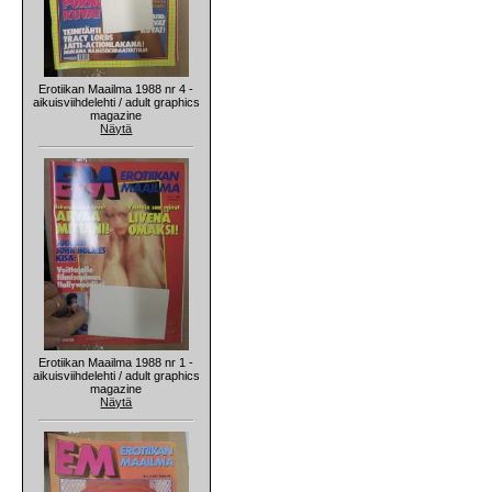
Erotiikan Maailma 1988 nr 4 -
aikuisviihdelehti / adult graphics
magazine
Näytä
Erotiikan Maailma 1988 nr 1 -
aikuisviihdelehti / adult graphics
magazine
Näytä