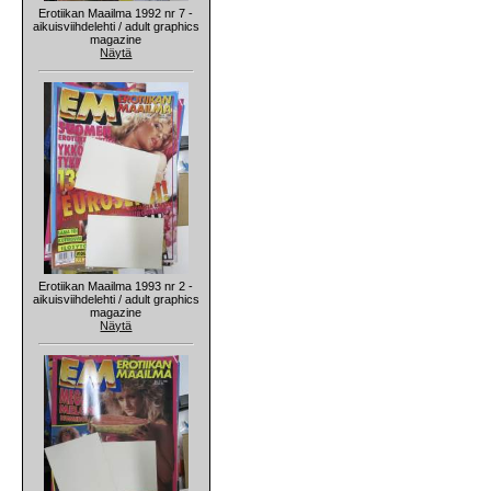
Erotiikan Maailma 1992 nr 7 -
aikuisviihdelehti / adult graphics
magazine
Näytä
Erotiikan Maailma 1993 nr 2 -
aikuisviihdelehti / adult graphics
magazine
Näytä