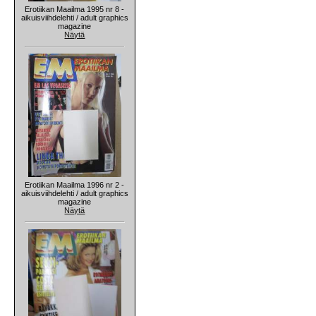
Erotiikan Maailma 1995 nr 8 -
aikuisviihdelehti / adult graphics
magazine
Näytä
Erotiikan Maailma 1996 nr 2 -
aikuisviihdelehti / adult graphics
magazine
Näytä