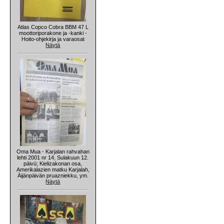
Atlas Copco Cobra BBM 47 L
moottoriporakone ja -kanki -
Hoito-ohjekirja ja varaosat
Näytä
Oma Mua - Karjalan rahvahan
lehti 2001 nr 14, Sulakuun 12.
päivü; Kielizakonan osa,
Amerikalazien matku Karjalah,
Äijänpäivän pruazniekku, ym.
Näytä