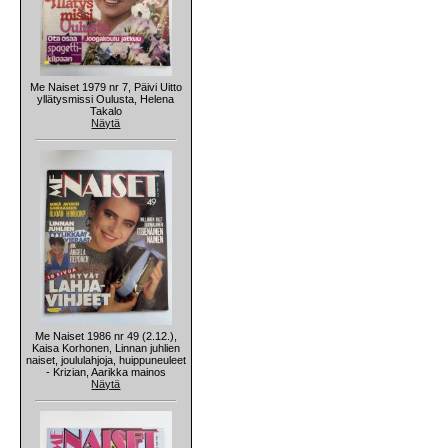
Me Naiset 1979 nr 7, Päivi Uitto
yllätysmissi Oulusta, Helena
Takalo
Näytä
Me Naiset 1986 nr 49 (2.12.),
Kaisa Korhonen, Linnan juhlien
naiset, joululahjoja, huippuneuleet
- Krizian, Aarikka mainos
Näytä