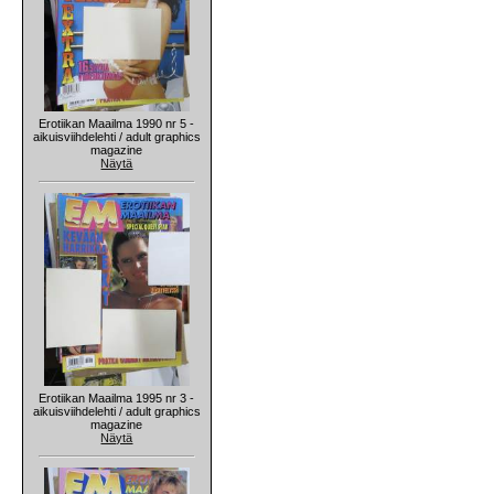
Erotiikan Maailma 1990 nr 5 -
aikuisviihdelehti / adult graphics
magazine
Näytä
Erotiikan Maailma 1995 nr 3 -
aikuisviihdelehti / adult graphics
magazine
Näytä