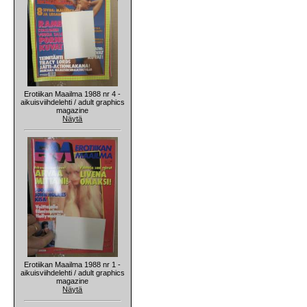
Erotiikan Maailma 1988 nr 4 -
aikuisviihdelehti / adult graphics
magazine
Näytä
Erotiikan Maailma 1988 nr 1 -
aikuisviihdelehti / adult graphics
magazine
Näytä