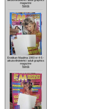
magazine
Näytä
Erotiikan Maailma 1993 nr 4-5 -
aikuisviihdelehti / adult graphics
magazine
Näytä