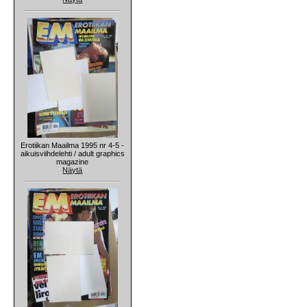
Erotiikan Maailma 1995 nr 4-5 -
aikuisviihdelehti / adult graphics
magazine
Näytä