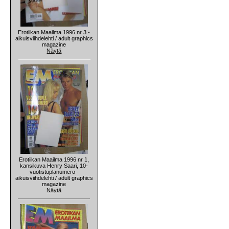
Erotiikan Maailma 1996 nr 3 -
aikuisviihdelehti / adult graphics
magazine
Näytä
Erotiikan Maailma 1996 nr 1,
kansikuva Henry Saari, 10-
vuotistuplanumero -
aikuisviihdelehti / adult graphics
magazine
Näytä