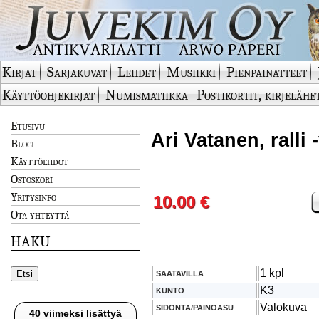
Kirjat
Sarjakuvat
Lehdet
Musiikki
Pienpainatteet
Käyttöohjekirjat
Numismatiikka
Postikortit, kirjelähe
Etusivu
Ari Vatanen, ralli 
Blogi
Käyttöehdot
Ostoskori
Yritysinfo
10.00 €
Ota yhteyttä
HAKU
1 kpl
SAATAVILLA
K3
KUNTO
Valokuva
SIDONTA/PAINOASU
40 viimeksi lisättyä