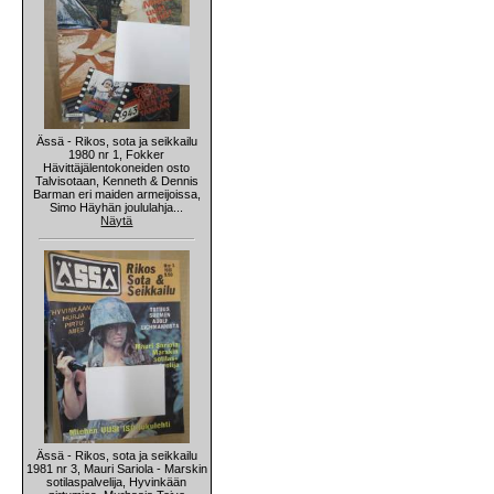
Ässä - Rikos, sota ja seikkailu
1980 nr 1, Fokker
Hävittäjälentokoneiden osto
Talvisotaan, Kenneth & Dennis
Barman eri maiden armeijoissa,
Simo Häyhän joululahja...
Näytä
Ässä - Rikos, sota ja seikkailu
1981 nr 3, Mauri Sariola - Marskin
sotilaspalvelija, Hyvinkään