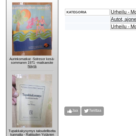
Urheilu - Mo
KATEGORIA
Autot, ajon
Urheilu - Mo
Aurinkomatkat -Solresor kesä-
sommaren 1971 -matkaesite
Näytä
Jaa
Twiittaa
Tupakkakysymys taloudelliselta
kannalta - Raittiuden Ystävien