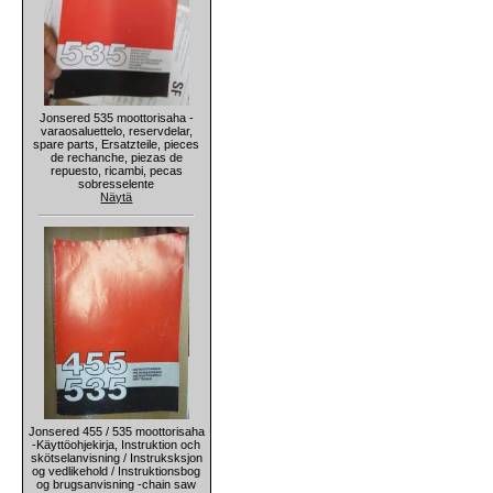
Jonsered 535 moottorisaha -
varaosaluettelo, reservdelar,
spare parts, Ersatzteile, pieces
de rechanche, piezas de
repuesto, ricambi, pecas
sobresselente
Näytä
Jonsered 455 / 535 moottorisaha
-Käyttöohjekirja, Instruktion och
skötselanvisning / Instruksksjon
og vedlikehold / Instruktionsbog
og brugsanvisning -chain saw