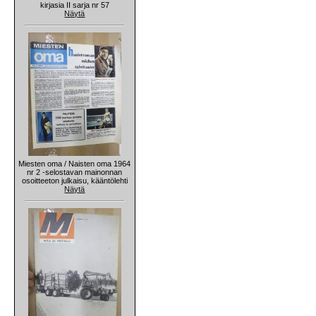
kirjasia II sarja nr 57
Näytä
Miesten oma / Naisten oma 1964
nr 2 -selostavan mainonnan
osoitteeton julkaisu, kääntölehti
Näytä