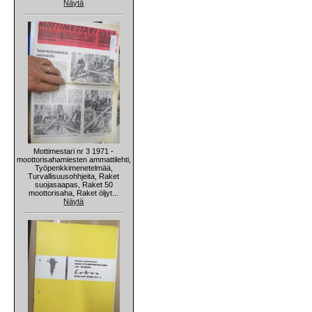
Näytä
Mottimestari nr 3 1971 -
moottorisahamiesten ammattilehti,
Työpenkkimenetelmää,
Turvallisuusohhjeita, Raket
suojasaapas, Raket 50
moottorisaha, Raket öljyt...
Näytä