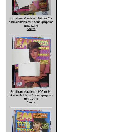
Erotiikan Maailma 1990 nr 2 -
aikuisviihdelehti / adult graphics
magazine
Näytä
Erotiikan Maailma 1990 nr 9 -
aikuisviihdelehti / adult graphics
magazine
Näytä