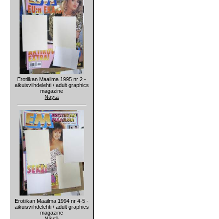
Erotiikan Maailma 1995 nr 2 -
aikuisviihdelehti / adult graphics
magazine
Näytä
Erotiikan Maailma 1994 nr 4-5 -
aikuisviihdelehti / adult graphics
magazine
Näytä