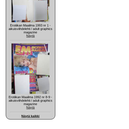
Erotiikan Maailma 1993 nr 1 -
aikuisviihdelehti / adult graphics
magazine
Näytä
Erotiikan Maailma 1992 nr 8-9 -
aikuisviihdelehti / adult graphics
magazine
Näytä
Näytä kaikki