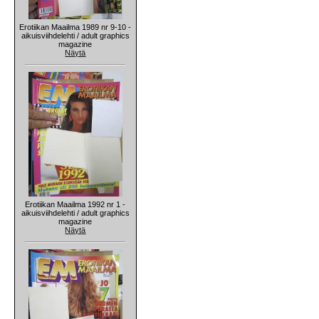
Erotiikan Maailma 1989 nr 9-10 -
aikuisviihdelehti / adult graphics
magazine
Näytä
Erotiikan Maailma 1992 nr 1 -
aikuisviihdelehti / adult graphics
magazine
Näytä