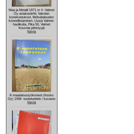
Maa ja Metalli 1971 nr 4 -Valmet
Oy asiakaslehti, Vakolan
konekoetukset, Metsätalouden
koneellistaminen, Uusia Valmet-
haulikoita, Pika 50, Valmet
Kouvola piirimyyjä
Näytä
K-maataloustyökoneet (Kesko
Oy) 1996 -tuoteluettelo / kuvasto
Näytä