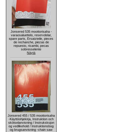
Jonsered 535 moottorisaha -
varaosaluettelo, reservdelar,
spare parts, Ersatzteile, pieces
de rechanche, piezas de
repuesto, ricambi, pecas
sobresselente
Näytä
Jonsered 455 / 535 moottorisaha
-Käyttöohjekirja, Instruktion och
skötselanvisning / Instruksksjon
og vedlikehold / Instruktionsbog
og brugsanvisning -chain saw