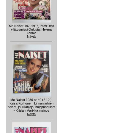
Me Naiset 1979 nr 7, Päivi Uitto
yllätysmissi Oulusta, Helena
Takalo
Näytä
Me Naiset 1986 nr 49 (2.12.),
Kaisa Korhonen, Linnan juhlien
naiset, joululahjoja, huippuneuleet
- Krizian, Aarikka mainos
Näytä