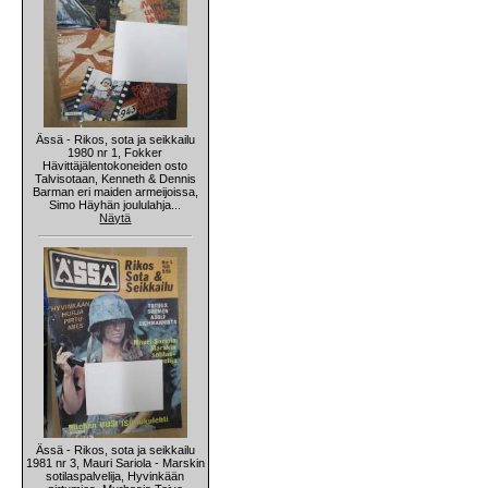
Ässä - Rikos, sota ja seikkailu
1980 nr 1, Fokker
Hävittäjälentokoneiden osto
Talvisotaan, Kenneth & Dennis
Barman eri maiden armeijoissa,
Simo Häyhän joululahja...
Näytä
Ässä - Rikos, sota ja seikkailu
1981 nr 3, Mauri Sariola - Marskin
sotilaspalvelija, Hyvinkään