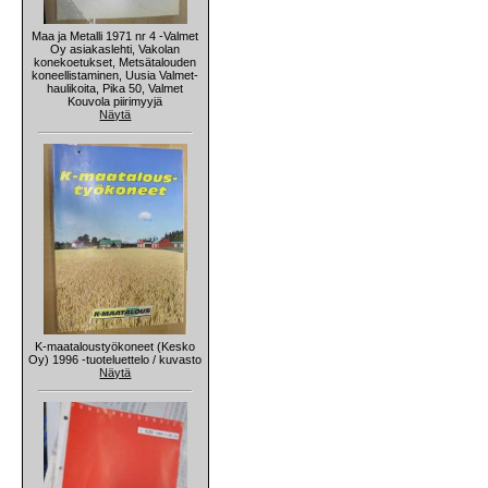
Maa ja Metalli 1971 nr 4 -Valmet
Oy asiakaslehti, Vakolan
konekoetukset, Metsätalouden
koneellistaminen, Uusia Valmet-
haulikoita, Pika 50, Valmet
Kouvola piirimyyjä
Näytä
K-maataloustyökoneet (Kesko
Oy) 1996 -tuoteluettelo / kuvasto
Näytä