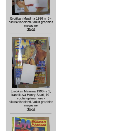
Erotiikan Maailma 1996 nr 3 -
aikuisviihdelehti / adult graphics
magazine
Näytä
Erotiikan Maailma 1996 nr 1,
kansikuva Henry Saari, 10-
vuotistuplanumero -
aikuisviihdelehti / adult graphics
magazine
Näytä