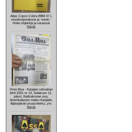
Atlas Copco Cobra BBM 47 L
moottoriporakone ja -kanki -
Hoito-ohjekirja ja varaosat
Näytä
Oma Mua - Karjalan rahvahan
lehti 2001 nr 14, Sulakuun 12.
päivü; Kielizakonan osa,
Amerikalazien matku Karjalah,
Äijänpäivän pruazniekku, ym.
Näytä