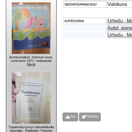
Valokuva
SIDONTA/PAINOASU
Urheilu - Mo
KATEGORIA
Autot, ajon
Urheilu - Mo
Aurinkomatkat -Solresor kesä-
sommaren 1971 -matkaesite
Näytä
Jaa
Twiittaa
Tupakkakysymys taloudelliselta
kannalta - Raittiuden Ystävien