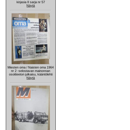
kirjasia II sarja nr 57
Näytä
Miesten oma / Naisten oma 1964
nr 2 -selostavan mainonnan
osoitteeton julkaisu, kääntölehti
Näytä