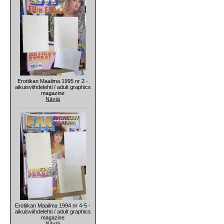
Erotiikan Maailma 1995 nr 2 -
aikuisviihdelehti / adult graphics
magazine
Näytä
Erotiikan Maailma 1994 nr 4-5 -
aikuisviihdelehti / adult graphics
magazine
Näytä