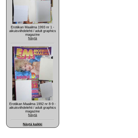
Erotiikan Maailma 1993 nr 1 -
aikuisviihdelehti / adult graphics
magazine
Näytä
Erotiikan Maailma 1992 nr 8-9 -
aikuisviihdelehti / adult graphics
magazine
Näytä
Näytä kaikki