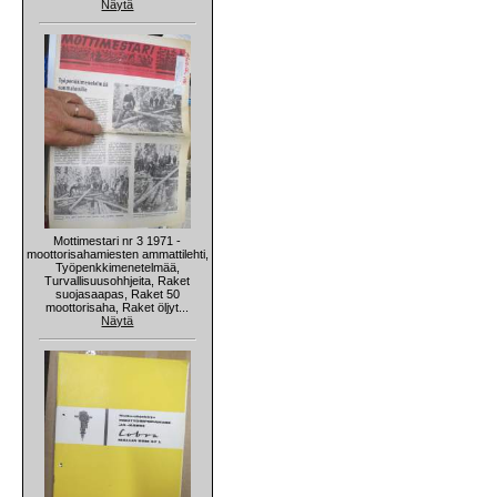
Näytä
Mottimestari nr 3 1971 -
moottorisahamiesten ammattilehti,
Työpenkkimenetelmää,
Turvallisuusohhjeita, Raket
suojasaapas, Raket 50
moottorisaha, Raket öljyt...
Näytä