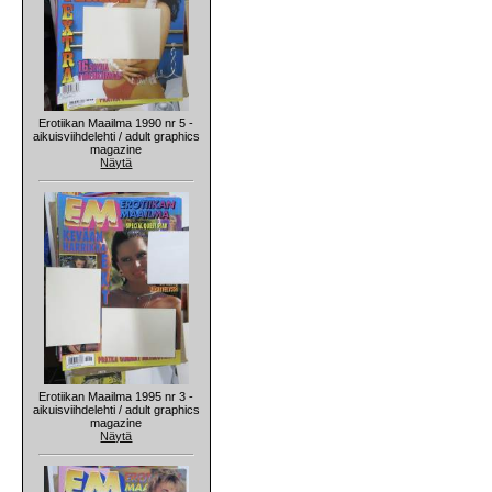
Erotiikan Maailma 1990 nr 5 -
aikuisviihdelehti / adult graphics
magazine
Näytä
Erotiikan Maailma 1995 nr 3 -
aikuisviihdelehti / adult graphics
magazine
Näytä