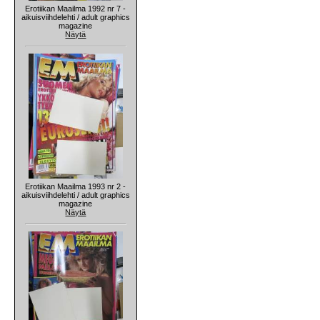
Erotiikan Maailma 1992 nr 7 -
aikuisviihdelehti / adult graphics
magazine
Näytä
Erotiikan Maailma 1993 nr 2 -
aikuisviihdelehti / adult graphics
magazine
Näytä