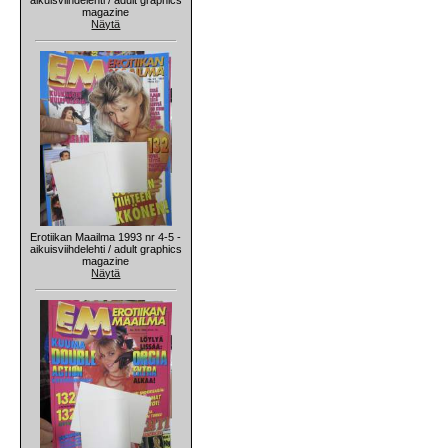
magazine
Näytä
Erotiikan Maailma 1993 nr 4-5 -
aikuisviihdelehti / adult graphics
magazine
Näytä