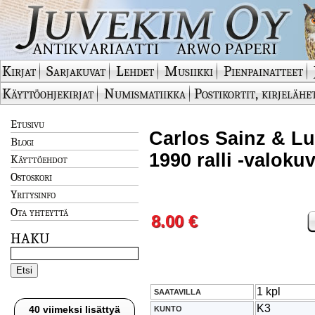
Kirjat
Sarjakuvat
Lehdet
Musiikki
Pienpainatteet
Käyttöohjekirjat
Numismatiikka
Postikortit, kirjelähe
Etusivu
Carlos Sainz & Lu
Blogi
1990 ralli -valokuv
Käyttöehdot
Ostoskori
Yritysinfo
Ota yhteyttä
8.00 €
HAKU
1 kpl
SAATAVILLA
K3
40 viimeksi lisättyä
KUNTO