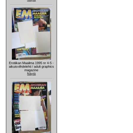
Erotiikan Maailma 1995 nr 4-5 -
aikuisviihdelehti / adult graphics
magazine
Näytä