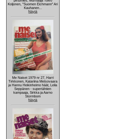
pirtumies, Murhaaja Toivo
Koljonen, "Suomen Eichmann" Ari
Kauhanen...
Näytä
Me Naiset 1979 nr 27, Harri
Tirkkonen, Katariina Metsovaara
ja Hannu Heikinheimo häät, Leila
Seppänen - supertähtien
kampaaja, Sirkka ja Aarno
Stormbom
Näytä