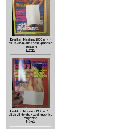
Erotiikan Maailma 1988 nr 4 -
aikuisviihdelehti / adult graphics
magazine
Näytä
Erotiikan Maailma 1988 nr 1 -
aikuisviihdelehti / adult graphics
magazine
Näytä