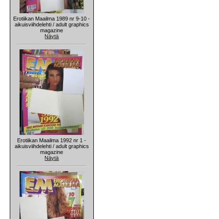
Erotiikan Maailma 1989 nr 9-10 -
aikuisviihdelehti / adult graphics
magazine
Näytä
Erotiikan Maailma 1992 nr 1 -
aikuisviihdelehti / adult graphics
magazine
Näytä