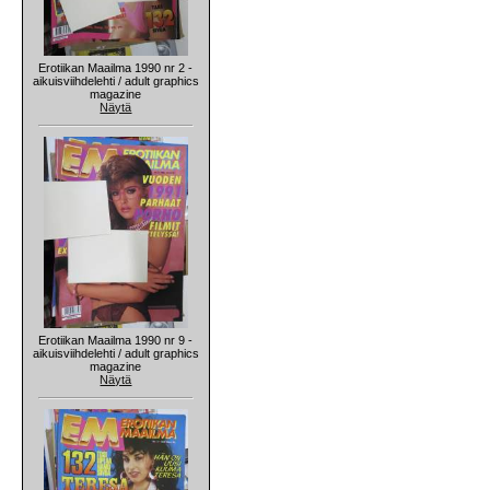
Erotiikan Maailma 1990 nr 2 -
aikuisviihdelehti / adult graphics
magazine
Näytä
Erotiikan Maailma 1990 nr 9 -
aikuisviihdelehti / adult graphics
magazine
Näytä