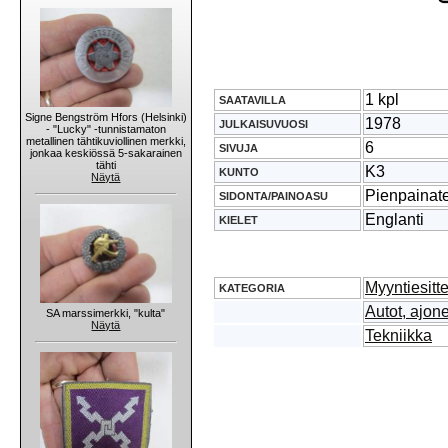
1 kpl
SAATAVILLA
Signe Bengström Hfors (Helsinki)
1978
JULKAISUVUOSI
- "Lucky" -tunnistamaton
metallinen tähtikuviollinen merkki,
6
SIVUJA
jonkaa keskiössä 5-sakarainen
tähti
K3
KUNTO
Näytä
Pienpainat
SIDONTA/PAINOASU
Englanti
KIELET
Myyntiesitt
KATEGORIA
Autot, ajone
SA marssimerkki, "kulta"
Näytä
Tekniikka