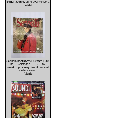
Solifer asuntovaunu avaimenperä
Näytä
Seppälä postimyyntikuvasto 1987
nr 5 - voimassa 15.12.1987
saakka -postimyyntiluettelo / mail
order catalog
Näytä