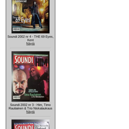
Soundi 2002 nr 4 - THE 69 Eyes,
Kent
Näytä
Soundi 2002 nr 3 - Him, Timo
Rautiainen & Trio Niskalaukaus
Näytä