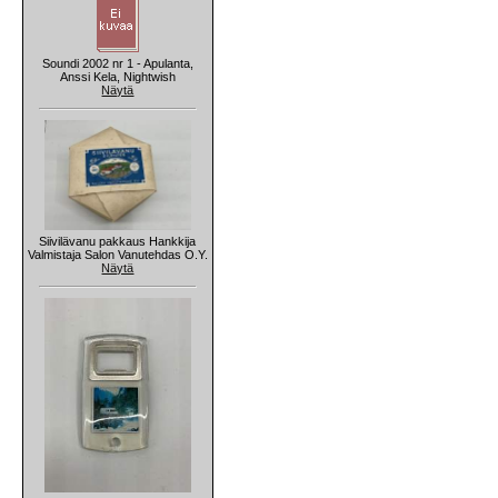
Soundi 2002 nr 1 - Apulanta,
Anssi Kela, Nightwish
Näytä
Siivilävanu pakkaus Hankkija
Valmistaja Salon Vanutehdas O.Y.
Näytä