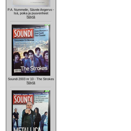
P.A. Nummelin, Sävele Angervo -
Isä, poika ja puuvenheet
Näytä
Soundi 2003 nr 10 - The Strokes
Näytä