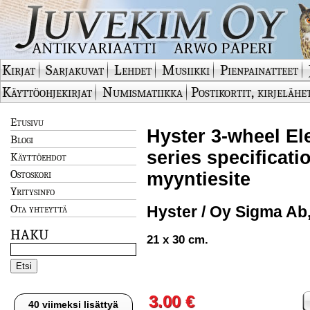
Kirjat
Sarjakuvat
Lehdet
Musiikki
Pienpainatteet
Käyttöohjekirjat
Numismatiikka
Postikortit, kirjelähe
Etusivu
Hyster 3-wheel Ele
Blogi
series specificatio
Käyttöehdot
Ostoskori
myyntiesite
Yritysinfo
Ota yhteyttä
Hyster / Oy Sigma Ab
HAKU
21 x 30 cm.
3.00 €
40 viimeksi lisättyä