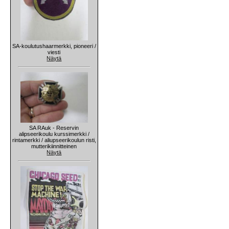
SA-koulutushaarmerkki, pioneeri /
viesti
Näytä
SA RAuk - Reservin
alipseerikoulu kurssimerkki /
rintamerkki / aliupseerikoulun risti,
mutterikiinnitteinen
Näytä