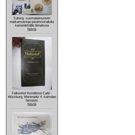
Tuborg -suomalaisturistin
matkamuistoja panimovirailulta
kansiolehdille liimattuna
Näytä
Falkenhof Konditorei-Café -
Würzburg, Marienpltz 4 -kahvilan
hinnasto
Näytä