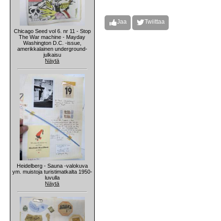
Jaa
Twiittaa
Chicago Seed vol 6. nr 11 - Stop
The War machine - Mayday
Washington D.C. -issue,
amerikkalainen underground-
julkaisu
Näytä
Heidelberg - Sauna -valokuva
ym. muistoja turistimatkalta 1950-
luvulla
Näytä