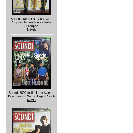
Soundi 2002 nr 9 - Zen Cafe,
Nightwishin matkassa halki
Euroopan
Näytä
Soundi 2002 nr 8 - Ismo Alanko,
Don Huonot, Suede Papa Roach
Näytä