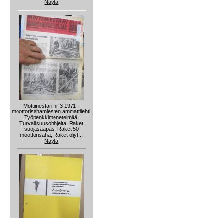
Näytä
Mottimestari nr 3 1971 -
moottorisahamiesten ammattilehti,
Työpenkkimenetelmää,
Turvallisuusohhjeita, Raket
suojasaapas, Raket 50
moottorisaha, Raket öljyt...
Näytä