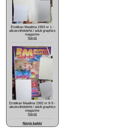
Erotiikan Maailma 1993 nr 1 -
aikuisviihdelehti / adult graphics
magazine
Näytä
Erotiikan Maailma 1992 nr 8-9 -
aikuisviihdelehti / adult graphics
magazine
Näytä
Näytä kaikki