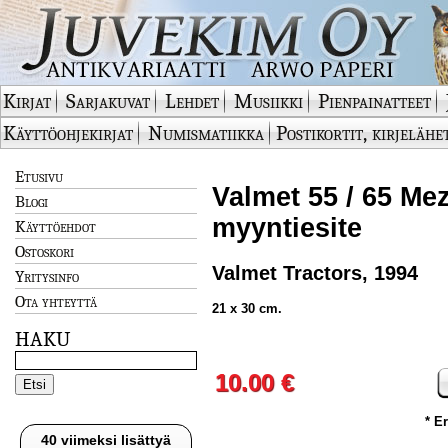
Kirjat
Sarjakuvat
Lehdet
Musiikki
Pienpainatteet
Käyttöohjekirjat
Numismatiikka
Postikortit, kirjelähe
Etusivu
Valmet 55 / 65 Mez
Blogi
myyntiesite
Käyttöehdot
Ostoskori
Valmet Tractors, 1994
Yritysinfo
Ota yhteyttä
21 x 30 cm.
HAKU
10.00 €
* E
40 viimeksi lisättyä