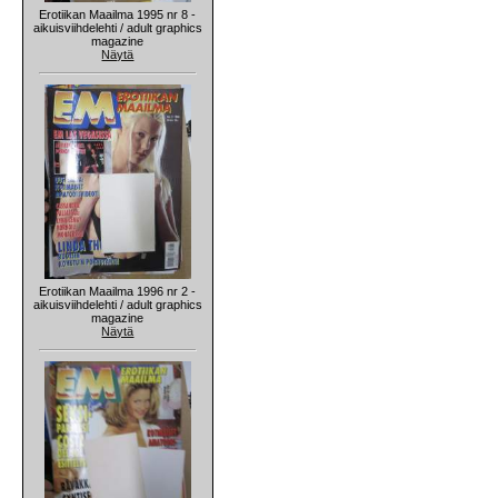
Erotiikan Maailma 1995 nr 8 -
aikuisviihdelehti / adult graphics
magazine
Näytä
Erotiikan Maailma 1996 nr 2 -
aikuisviihdelehti / adult graphics
magazine
Näytä