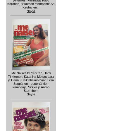
pirtumies, Murhaaja Toivo
Koljonen, "Suomen Eichmann" Ari
Kauhanen...
Näytä
Me Naiset 1979 nr 27, Harri
Tirkkonen, Katariina Metsovaara
ja Hannu Heikinheimo häät, Leila
Seppänen - supertähtien
kampaaja, Sirkka ja Aarno
Stormbom
Näytä