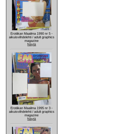
Erotiikan Maailma 1990 nr 5 -
aikuisviihdelehti / adult graphics
magazine
Näytä
Erotiikan Maailma 1995 nr 3 -
aikuisviihdelehti / adult graphics
magazine
Näytä