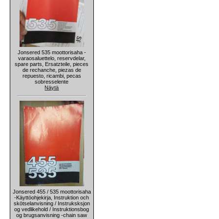
Jonsered 535 moottorisaha -
varaosaluettelo, reservdelar,
spare parts, Ersatzteile, pieces
de rechanche, piezas de
repuesto, ricambi, pecas
sobresselente
Näytä
Jonsered 455 / 535 moottorisaha
-Käyttöohjekirja, Instruktion och
skötselanvisning / Instruksksjon
og vedlikehold / Instruktionsbog
og brugsanvisning -chain saw