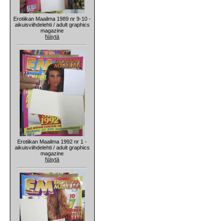
Erotiikan Maailma 1989 nr 9-10 -
aikuisviihdelehti / adult graphics
magazine
Näytä
Erotiikan Maailma 1992 nr 1 -
aikuisviihdelehti / adult graphics
magazine
Näytä