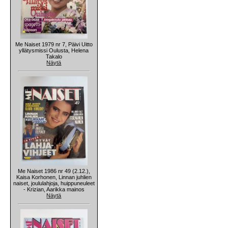
Me Naiset 1979 nr 7, Päivi Uitto
yllätysmissi Oulusta, Helena
Takalo
Näytä
Me Naiset 1986 nr 49 (2.12.),
Kaisa Korhonen, Linnan juhlien
naiset, joululahjoja, huippuneuleet
- Krizian, Aarikka mainos
Näytä