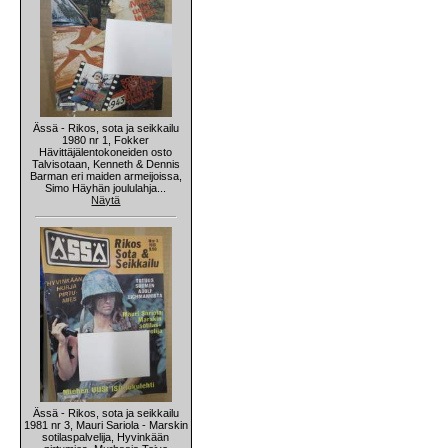
Ässä - Rikos, sota ja seikkailu
1980 nr 1, Fokker
Hävittäjälentokoneiden osto
Talvisotaan, Kenneth & Dennis
Barman eri maiden armeijoissa,
Simo Häyhän joululahja...
Näytä
Ässä - Rikos, sota ja seikkailu
1981 nr 3, Mauri Sariola - Marskin
sotilaspalvelija, Hyvinkään