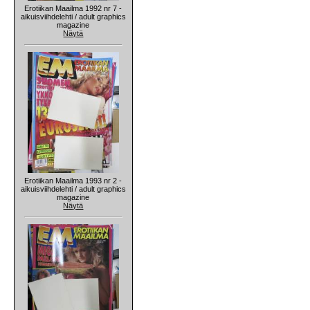
Erotiikan Maailma 1992 nr 7 -
aikuisviihdelehti / adult graphics
magazine
Näytä
Erotiikan Maailma 1993 nr 2 -
aikuisviihdelehti / adult graphics
magazine
Näytä