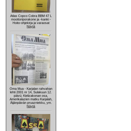
Atlas Copco Cobra BBM 47 L
moottoriporakone ja -kanki -
Hoito-ohjekirja ja varaosat
Näytä
Oma Mua - Karjalan rahvahan
lehti 2001 nr 14, Sulakuun 12.
päivü; Kielizakonan osa,
Amerikalazien matku Karjalah,
Äijänpäivän pruazniekku, ym.
Näytä