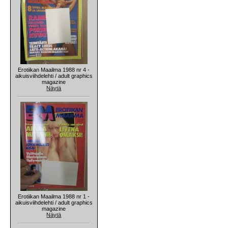
Erotiikan Maailma 1988 nr 4 -
aikuisviihdelehti / adult graphics
magazine
Näytä
Erotiikan Maailma 1988 nr 1 -
aikuisviihdelehti / adult graphics
magazine
Näytä