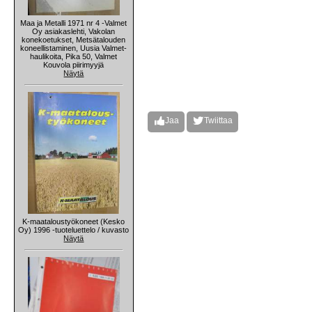
Maa ja Metalli 1971 nr 4 -Valmet
Oy asiakaslehti, Vakolan
konekoetukset, Metsätalouden
koneellistaminen, Uusia Valmet-
haulikoita, Pika 50, Valmet
Kouvola piirimyyjä
Näytä
Jaa
Twiittaa
K-maataloustyökoneet (Kesko
Oy) 1996 -tuoteluettelo / kuvasto
Näytä