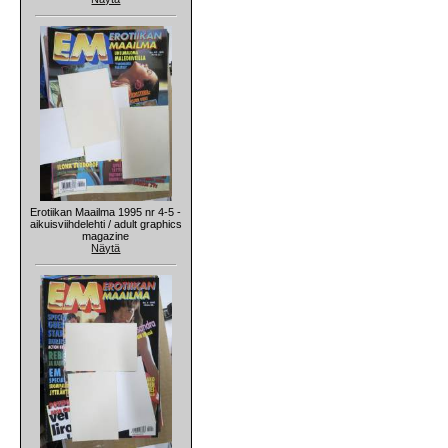
Erotiikan Maailma 1995 nr 4-5 -
aikuisviihdelehti / adult graphics
magazine
Näytä