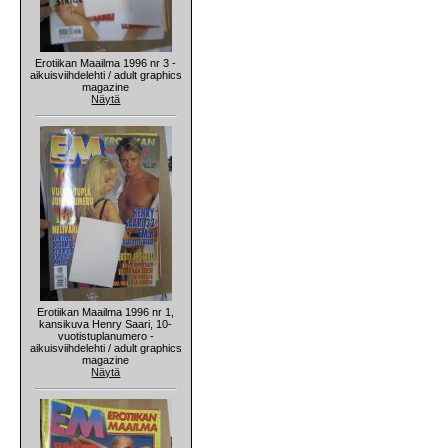
Erotiikan Maailma 1996 nr 3 -
aikuisviihdelehti / adult graphics
magazine
Näytä
Erotiikan Maailma 1996 nr 1,
kansikuva Henry Saari, 10-
vuotistuplanumero -
aikuisviihdelehti / adult graphics
magazine
Näytä