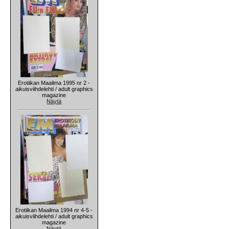
Erotiikan Maailma 1995 nr 2 -
aikuisviihdelehti / adult graphics
magazine
Näytä
Erotiikan Maailma 1994 nr 4-5 -
aikuisviihdelehti / adult graphics
magazine
Näytä