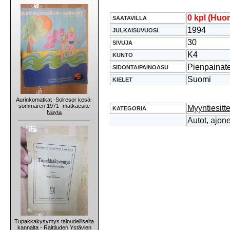
0 kpl (Huom
SAATAVILLA
1994
JULKAISUVUOSI
30
SIVUJA
K4
KUNTO
Pienpainat
SIDONTA/PAINOASU
Suomi
KIELET
Aurinkomatkat -Solresor kesä-
sommaren 1971 -matkaesite
Myyntiesitt
KATEGORIA
Näytä
Autot, ajone
Tupakkakysymys taloudelliselta
kannalta - Raittiuden Ystävien