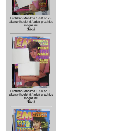
Erotiikan Maailma 1990 nr 2 -
aikuisviihdelehti / adult graphics
magazine
Näytä
Erotiikan Maailma 1990 nr 9 -
aikuisviihdelehti / adult graphics
magazine
Näytä