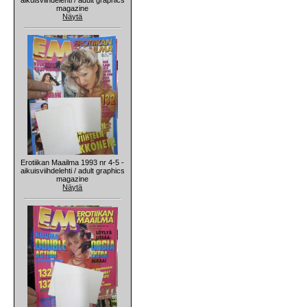
magazine
Näytä
Erotiikan Maailma 1993 nr 4-5 -
aikuisviihdelehti / adult graphics
magazine
Näytä