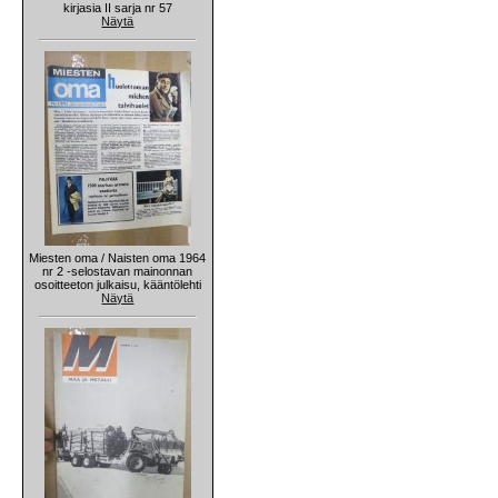
kirjasia II sarja nr 57
Näytä
Miesten oma / Naisten oma 1964
nr 2 -selostavan mainonnan
osoitteeton julkaisu, kääntölehti
Näytä