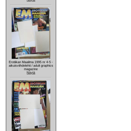
Erotiikan Maailma 1995 nr 4-5 -
aikuisviihdelehti / adult graphics
magazine
Näytä