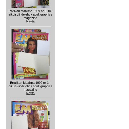
Erotiikan Maailma 1989 nr 9-10 -
aikuisviihdelehti / adult graphics
magazine
Näytä
Erotiikan Maailma 1992 nr 1 -
aikuisviihdelehti / adult graphics
magazine
Näytä