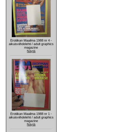
Erotiikan Maailma 1988 nr 4 -
aikuisviihdelehti / adult graphics
magazine
Näytä
Erotiikan Maailma 1988 nr 1 -
aikuisviihdelehti / adult graphics
magazine
Näytä