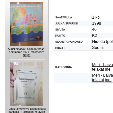
1 kpl
SAATAVILLA
1998
JULKAISUVUOSI
40
SIVUJA
K2
KUNTO
Nidottu (pe
SIDONTA/PAINOASU
Suomi
KIELET
Aurinkomatkat -Solresor kesä-
sommaren 1971 -matkaesite
Näytä
Meri - Lai
KATEGORIA
telakat jne.
Meri - Lai
telakat jne.
Tupakkakysymys taloudelliselta
kannalta - Raittiuden Ystävien