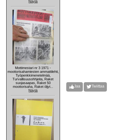
Näytä
Mottimestari nr 3 1971 -
moottorisahamiesten ammattilehti,
Työpenkkimenetelmää,
Turvallisuusohhjeita, Raket
suojasaapas, Raket 50
Jaa
Twiittaa
moottorisaha, Raket öljyt...
Näytä