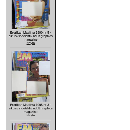
Erotiikan Maailma 1990 nr 5 -
aikuisviihdelehti / adult graphics
magazine
Näytä
Erotiikan Maailma 1995 nr 3 -
aikuisviihdelehti / adult graphics
magazine
Näytä