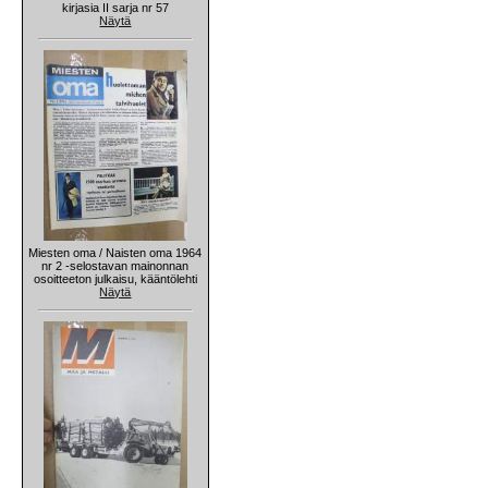
kirjasia II sarja nr 57
Näytä
Miesten oma / Naisten oma 1964
nr 2 -selostavan mainonnan
osoitteeton julkaisu, kääntölehti
Näytä