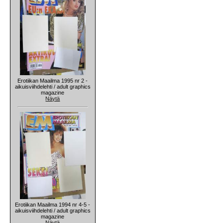
Erotiikan Maailma 1995 nr 2 -
aikuisviihdelehti / adult graphics
magazine
Näytä
Erotiikan Maailma 1994 nr 4-5 -
aikuisviihdelehti / adult graphics
magazine
Näytä