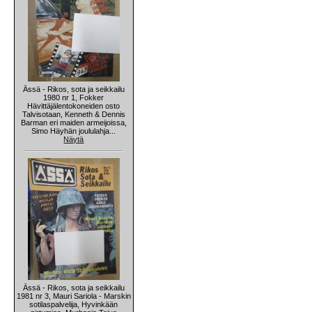
Ässä - Rikos, sota ja seikkailu
1980 nr 1, Fokker
Hävittäjälentokoneiden osto
Talvisotaan, Kenneth & Dennis
Barman eri maiden armeijoissa,
Simo Häyhän joululahja...
Näytä
Ässä - Rikos, sota ja seikkailu
1981 nr 3, Mauri Sariola - Marskin
sotilaspalvelija, Hyvinkään