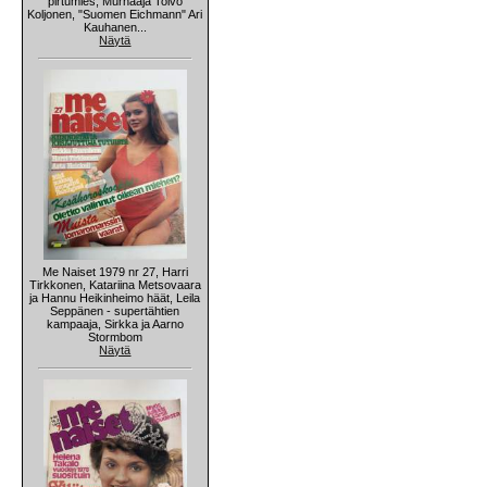
pirtumies, Murhaaja Toivo
Koljonen, "Suomen Eichmann" Ari
Kauhanen...
Näytä
Me Naiset 1979 nr 27, Harri
Tirkkonen, Katariina Metsovaara
ja Hannu Heikinheimo häät, Leila
Seppänen - supertähtien
kampaaja, Sirkka ja Aarno
Stormbom
Näytä