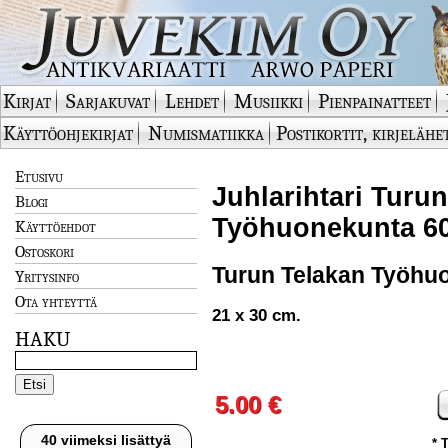
Kirjat
Sarjakuvat
Lehdet
Musiikki
Pienpainatteet
Käyttöohjekirjat
Numismatiikka
Postikortit, kirjelähe
Etusivu
Juhlarihtari Turu
Blogi
Työhuonekunta 60 
Käyttöehdot
Ostoskori
Turun Telakan Työhu
Yritysinfo
Ota yhteyttä
21 x 30 cm.
HAKU
5.00 €
40 viimeksi lisättyä
* 