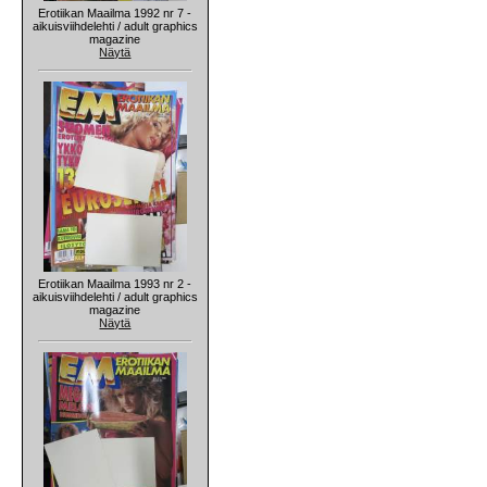
Erotiikan Maailma 1992 nr 7 -
aikuisviihdelehti / adult graphics
magazine
Näytä
Erotiikan Maailma 1993 nr 2 -
aikuisviihdelehti / adult graphics
magazine
Näytä