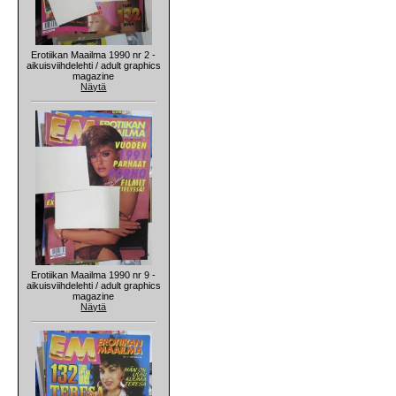
Erotiikan Maailma 1990 nr 2 -
aikuisviihdelehti / adult graphics
magazine
Näytä
Erotiikan Maailma 1990 nr 9 -
aikuisviihdelehti / adult graphics
magazine
Näytä