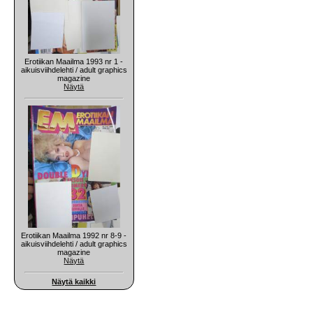
Erotiikan Maailma 1993 nr 1 -
aikuisviihdelehti / adult graphics
magazine
Näytä
Erotiikan Maailma 1992 nr 8-9 -
aikuisviihdelehti / adult graphics
magazine
Näytä
Näytä kaikki