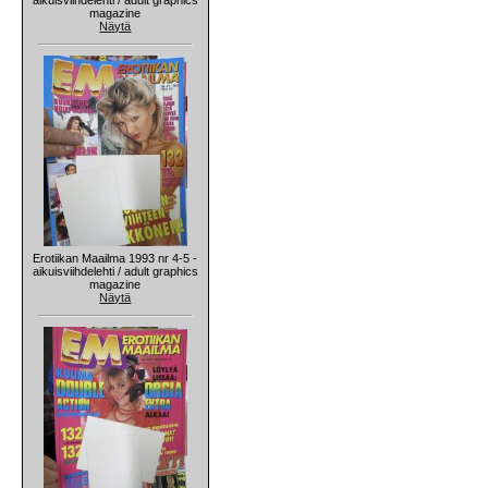
magazine
Näytä
Erotiikan Maailma 1993 nr 4-5 -
aikuisviihdelehti / adult graphics
magazine
Näytä