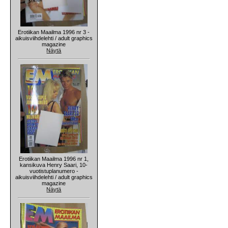
Erotiikan Maailma 1996 nr 3 -
aikuisviihdelehti / adult graphics
magazine
Näytä
Erotiikan Maailma 1996 nr 1,
kansikuva Henry Saari, 10-
vuotistuplanumero -
aikuisviihdelehti / adult graphics
magazine
Näytä