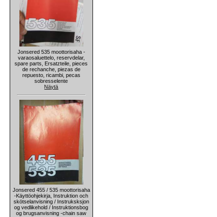
Jonsered 535 moottorisaha -
varaosaluettelo, reservdelar,
spare parts, Ersatzteile, pieces
de rechanche, piezas de
repuesto, ricambi, pecas
sobresselente
Näytä
Jonsered 455 / 535 moottorisaha
-Käyttöohjekirja, Instruktion och
skötselanvisning / Instruksksjon
og vedlikehold / Instruktionsbog
og brugsanvisning -chain saw