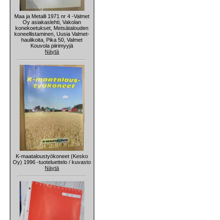
Maa ja Metalli 1971 nr 4 -Valmet
Oy asiakaslehti, Vakolan
konekoetukset, Metsätalouden
koneellistaminen, Uusia Valmet-
haulikoita, Pika 50, Valmet
Kouvola piirimyyjä
Näytä
K-maataloustyökoneet (Kesko
Oy) 1996 -tuoteluettelo / kuvasto
Näytä