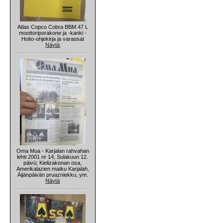
Atlas Copco Cobra BBM 47 L
moottoriporakone ja -kanki -
Hoito-ohjekirja ja varaosat
Näytä
Oma Mua - Karjalan rahvahan
lehti 2001 nr 14, Sulakuun 12.
päivü; Kielizakonan osa,
Amerikalazien matku Karjalah,
Äijänpäivän pruazniekku, ym.
Näytä