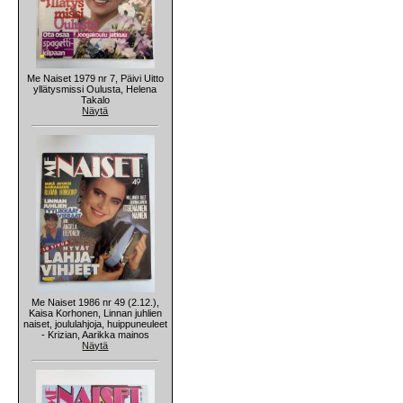
Me Naiset 1979 nr 7, Päivi Uitto
yllätysmissi Oulusta, Helena
Takalo
Näytä
Me Naiset 1986 nr 49 (2.12.),
Kaisa Korhonen, Linnan juhlien
naiset, joululahjoja, huippuneuleet
- Krizian, Aarikka mainos
Näytä