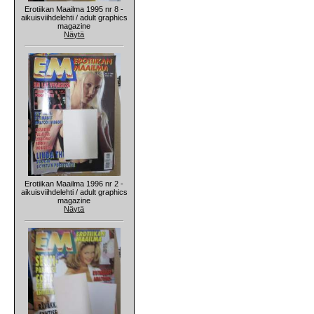
Erotiikan Maailma 1995 nr 8 -
aikuisviihdelehti / adult graphics
magazine
Näytä
Erotiikan Maailma 1996 nr 2 -
aikuisviihdelehti / adult graphics
magazine
Näytä