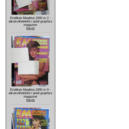
Erotiikan Maailma 1990 nr 2 -
aikuisviihdelehti / adult graphics
magazine
Näytä
Erotiikan Maailma 1990 nr 9 -
aikuisviihdelehti / adult graphics
magazine
Näytä