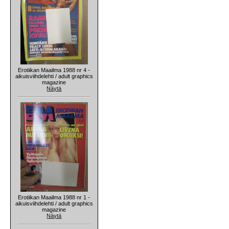
Erotiikan Maailma 1988 nr 4 -
aikuisviihdelehti / adult graphics
magazine
Näytä
Erotiikan Maailma 1988 nr 1 -
aikuisviihdelehti / adult graphics
magazine
Näytä