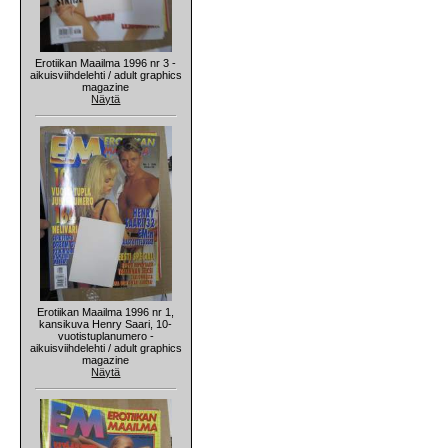
Erotiikan Maailma 1996 nr 3 -
aikuisviihdelehti / adult graphics
magazine
Näytä
Erotiikan Maailma 1996 nr 1,
kansikuva Henry Saari, 10-
vuotistuplanumero -
aikuisviihdelehti / adult graphics
magazine
Näytä