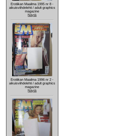
Erotiikan Maailma 1995 nr 8 -
aikuisviihdelehti / adult graphics
magazine
Näytä
Erotiikan Maailma 1996 nr 2 -
aikuisviihdelehti / adult graphics
magazine
Näytä