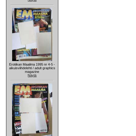
Erotiikan Maailma 1995 nr 4-5 -
aikuisviihdelehti / adult graphics
magazine
Näytä