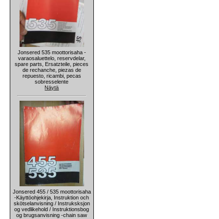
Jonsered 535 moottorisaha -
varaosaluettelo, reservdelar,
spare parts, Ersatzteile, pieces
de rechanche, piezas de
repuesto, ricambi, pecas
sobresselente
Näytä
Jonsered 455 / 535 moottorisaha
-Käyttöohjekirja, Instruktion och
skötselanvisning / Instruksksjon
og vedlikehold / Instruktionsbog
og brugsanvisning -chain saw