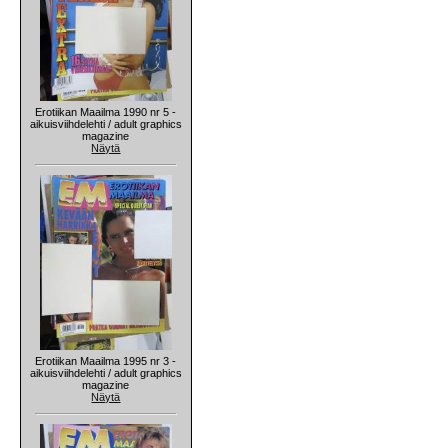
Erotiikan Maailma 1990 nr 5 -
aikuisviihdelehti / adult graphics
magazine
Näytä
Erotiikan Maailma 1995 nr 3 -
aikuisviihdelehti / adult graphics
magazine
Näytä