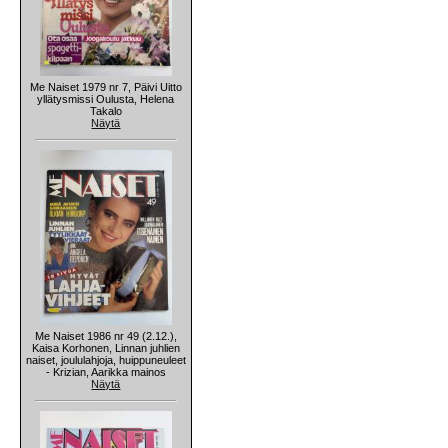
Me Naiset 1979 nr 7, Päivi Uitto
yllätysmissi Oulusta, Helena
Takalo
Näytä
Me Naiset 1986 nr 49 (2.12.),
Kaisa Korhonen, Linnan juhlien
naiset, joululahjoja, huippuneuleet
- Krizian, Aarikka mainos
Näytä