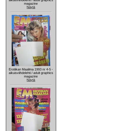
magazine
Näytä
Erotiikan Maailma 1993 nr 4-5 -
aikuisviihdelehti / adult graphics
magazine
Näytä