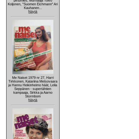
pirtumies, Murhaaja Toivo
Koljonen, "Suomen Eichmann" Ari
Kauhanen...
Näytä
Me Naiset 1979 nr 27, Harri
Tirkkonen, Katariina Metsovaara
ja Hannu Heikinheimo häät, Leila
Seppänen - supertähtien
kampaaja, Sirkka ja Aarno
Stormbom
Näytä