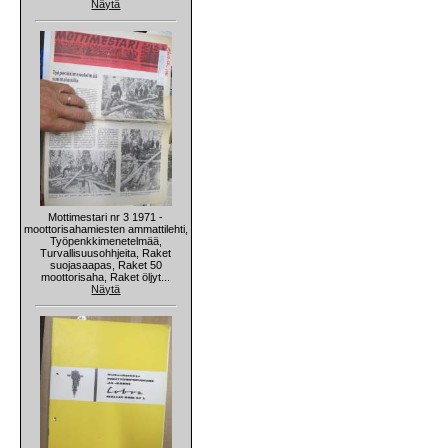
Näytä
Mottimestari nr 3 1971 -
moottorisahamiesten ammattilehti,
Työpenkkimenetelmää,
Turvallisuusohhjeita, Raket
suojasaapas, Raket 50
moottorisaha, Raket öljyt...
Näytä