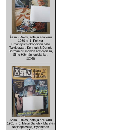
Ässä - Rikos, sota ja seikkailu
1980 nr 1, Fokker
Hävittäjälentokoneiden osto
Talvisotaan, Kenneth & Dennis
Barman eri maiden armeijoissa,
Simo Häyhän joululahja...
Näytä
Ässä - Rikos, sota ja seikkailu
1981 nr 3, Mauri Sariola - Marskin
sotilaspalvelija, Hyvinkään