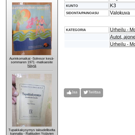
K3
KUNTO
Valokuva
SIDONTA/PAINOASU
Urheilu - Mo
KATEGORIA
Autot, ajon
Urheilu - Mo
Aurinkomatkat -Solresor kesä-
sommaren 1971 -matkaesite
Näytä
Jaa
Twiittaa
Tupakkakysymys taloudelliselta
kannalta - Raittiuden Ystävien