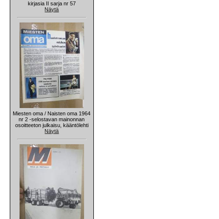
kirjasia II sarja nr 57
Näytä
Miesten oma / Naisten oma 1964
nr 2 -selostavan mainonnan
osoitteeton julkaisu, kääntölehti
Näytä