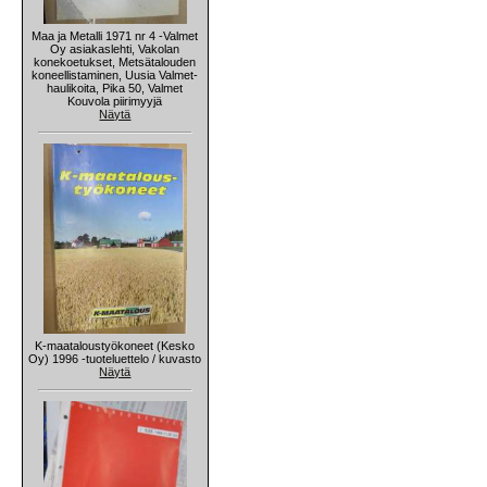
Maa ja Metalli 1971 nr 4 -Valmet
Oy asiakaslehti, Vakolan
konekoetukset, Metsätalouden
koneellistaminen, Uusia Valmet-
haulikoita, Pika 50, Valmet
Kouvola piirimyyjä
Näytä
K-maataloustyökoneet (Kesko
Oy) 1996 -tuoteluettelo / kuvasto
Näytä