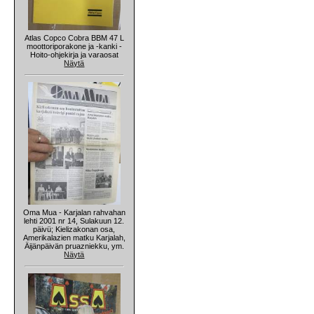
Atlas Copco Cobra BBM 47 L
moottoriporakone ja -kanki -
Hoito-ohjekirja ja varaosat
Näytä
Oma Mua - Karjalan rahvahan
lehti 2001 nr 14, Sulakuun 12.
päivü; Kielizakonan osa,
Amerikalazien matku Karjalah,
Äijänpäivän pruazniekku, ym.
Näytä