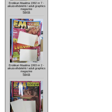
Erotiikan Maailma 1992 nr 7 -
aikuisviihdelehti / adult graphics
magazine
Näytä
Erotiikan Maailma 1993 nr 2 -
aikuisviihdelehti / adult graphics
magazine
Näytä