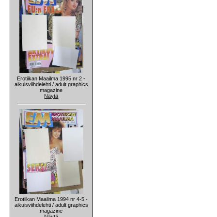
Erotiikan Maailma 1995 nr 2 -
aikuisviihdelehti / adult graphics
magazine
Näytä
Erotiikan Maailma 1994 nr 4-5 -
aikuisviihdelehti / adult graphics
magazine
Näytä