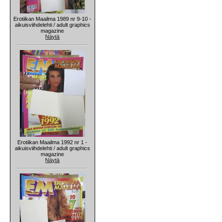
Erotiikan Maailma 1989 nr 9-10 -
aikuisviihdelehti / adult graphics
magazine
Näytä
Erotiikan Maailma 1992 nr 1 -
aikuisviihdelehti / adult graphics
magazine
Näytä