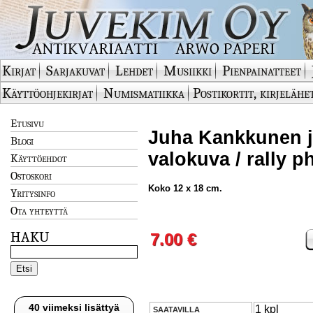
Kirjat
Sarjakuvat
Lehdet
Musiikki
Pienpainatteet
Käyttöohjekirjat
Numismatiikka
Postikortit, kirjelähe
Etusivu
Juha Kankkunen ja 
Blogi
valokuva / rally p
Käyttöehdot
Ostoskori
Koko 12 x 18 cm.
Yritysinfo
Ota yhteyttä
HAKU
7.00 €
40 viimeksi lisättyä
1 kpl
SAATAVILLA