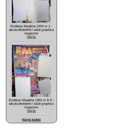
Erotiikan Maailma 1993 nr 1 -
aikuisviihdelehti / adult graphics
magazine
Näytä
Erotiikan Maailma 1992 nr 8-9 -
aikuisviihdelehti / adult graphics
magazine
Näytä
Näytä kaikki