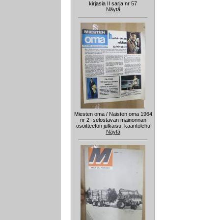
kirjasia II sarja nr 57
Näytä
Miesten oma / Naisten oma 1964
nr 2 -selostavan mainonnan
osoitteeton julkaisu, kääntölehti
Näytä