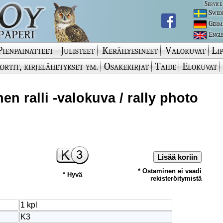
Service
Swed
Germ
Engli
Pienpainatteet
Julisteet
Keräilyesineet
Valokuvat
Lip
ortit, kirjelähetykset ym.
Osakekirjat
Taide
Elokuvat
en ralli -valokuva / rally photo
Lisää koriin
* Ostaminen ei vaadi
* Hyvä
rekisteröitymistä
1 kpl
K3