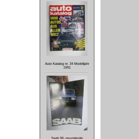
Auto Katalog nr. 34 Modelljahr
1991
Saab 99 -myyntiesite