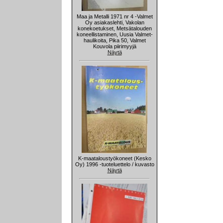
Maa ja Metalli 1971 nr 4 -Valmet
Oy asiakaslehti, Vakolan
konekoetukset, Metsätalouden
koneellistaminen, Uusia Valmet-
haulikoita, Pika 50, Valmet
Kouvola piirimyyjä
Näytä
K-maataloustyökoneet (Kesko
Oy) 1996 -tuoteluettelo / kuvasto
Näytä