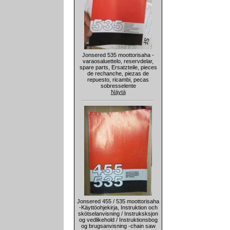
Jonsered 535 moottorisaha -
varaosaluettelo, reservdelar,
spare parts, Ersatzteile, pieces
de rechanche, piezas de
repuesto, ricambi, pecas
sobresselente
Näytä
Jonsered 455 / 535 moottorisaha
-Käyttöohjekirja, Instruktion och
skötselanvisning / Instruksksjon
og vedlikehold / Instruktionsbog
og brugsanvisning -chain saw