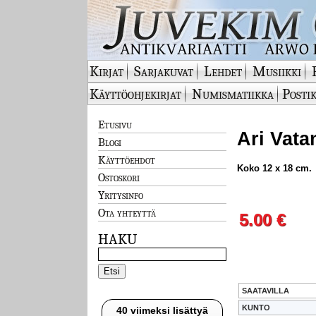
Kirjat
Sarjakuvat
Lehdet
Musiikki
Käyttöohjekirjat
Numismatiikka
Postik
Etusivu
Ari Vatan
Blogi
Käyttöehdot
Koko 12 x 18 cm.
Ostoskori
Yritysinfo
Ota yhteyttä
5.00 €
HAKU
SAATAVILLA
KUNTO
40 viimeksi lisättyä