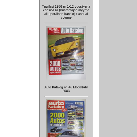
Tuulilasi 1986 nr 1-12 vuosikerta
kansiossa (kustantajan myymä
alkuperäinen kansio) / annual
volume
Auto Katalog nr. 46 Modelljahr
2003