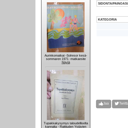
SIDONTA/PAINOAS
KATEGORIA
Aurinkomatkat -Solresor kesä-
sommaren 1971 -matkaesite
Näytä
Jaa
Twiitt
Tupakkakysymys taloudelliselta
kannalta - Raittiuden Ystävien