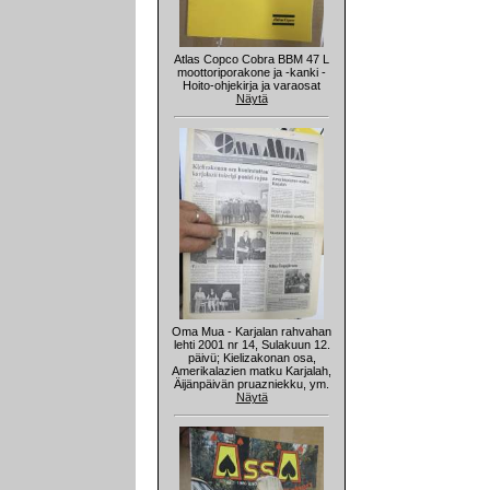
Atlas Copco Cobra BBM 47 L
moottoriporakone ja -kanki -
Hoito-ohjekirja ja varaosat
Näytä
Oma Mua - Karjalan rahvahan
lehti 2001 nr 14, Sulakuun 12.
päivü; Kielizakonan osa,
Amerikalazien matku Karjalah,
Äijänpäivän pruazniekku, ym.
Näytä