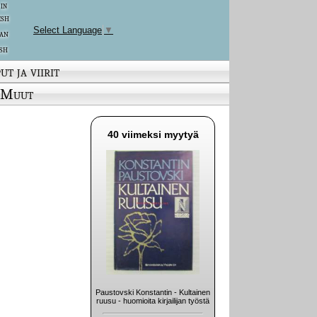
 in
ish
Select Language
▼
an
sh
ut ja viirit
Muut
40 viimeksi myytyä
Paustovski Konstantin - Kultainen
ruusu - huomioita kirjailijan työstä