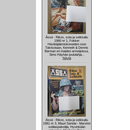
Ässä - Rikos, sota ja seikkailu
1980 nr 1, Fokker
Hävittäjälentokoneiden osto
Talvisotaan, Kenneth & Dennis
Barman eri maiden armeijoissa,
Simo Häyhän joululahja...
Näytä
Ässä - Rikos, sota ja seikkailu
1981 nr 3, Mauri Sariola - Marskin
sotilaspalvelija, Hyvinkään