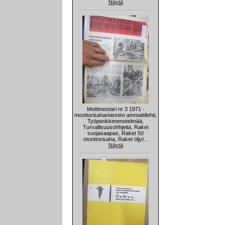
Näytä
Mottimestari nr 3 1971 -
moottorisahamiesten ammattilehti,
Työpenkkimenetelmää,
Turvallisuusohhjeita, Raket
suojasaapas, Raket 50
moottorisaha, Raket öljyt...
Näytä