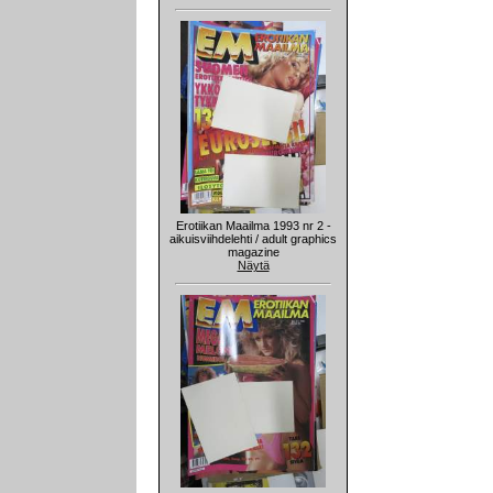
Erotiikan Maailma 1993 nr 2 -
aikuisviihdelehti / adult graphics
magazine
Näytä