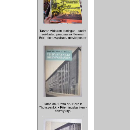
Tarzan viidakon kuningas - uudet
seikkailut, pääosassa Herman
Brix -elokuvajuliste / movie poster
Tämä on / Detta är / Here is
Yhdyspankki - Föerningsbanken -
esittelykirja