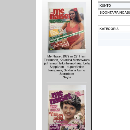
KUNTO
SIDONTA/PAINOAS
KATEGORIA
Me Naiset 1979 nr 27, Harri
Tirkkonen, Katariina Metsovaara
ja Hannu Heikinheimo häät, Leila
Seppänen - supertähtien
kampaaja, Sirkka ja Aarno
Stormbom
Näytä