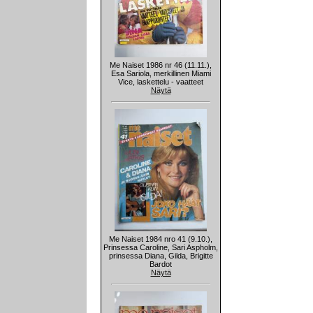
Me Naiset 1986 nr 46 (11.11.),
Esa Sariola, merkillinen Miami
Vice, laskettelu - vaatteet
Näytä
Me Naiset 1984 nro 41 (9.10.),
Prinsessa Caroline, Sari Aspholm,
prinsessa Diana, Gilda, Brigitte
Bardot
Näytä