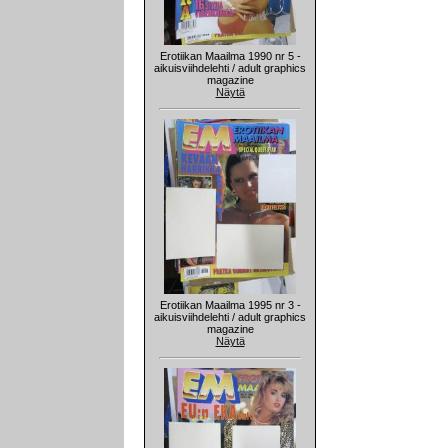
Erotiikan Maailma 1990 nr 5 -
aikuisviihdelehti / adult graphics
magazine
Näytä
Erotiikan Maailma 1995 nr 3 -
aikuisviihdelehti / adult graphics
magazine
Näytä