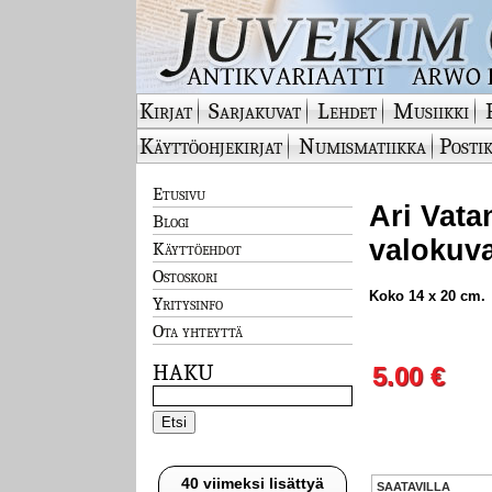
Kirjat
Sarjakuvat
Lehdet
Musiikki
Käyttöohjekirjat
Numismatiikka
Postik
Etusivu
Ari Vata
Blogi
valokuva
Käyttöehdot
Ostoskori
Koko 14 x 20 cm.
Yritysinfo
Ota yhteyttä
HAKU
5.00 €
40 viimeksi lisättyä
SAATAVILLA