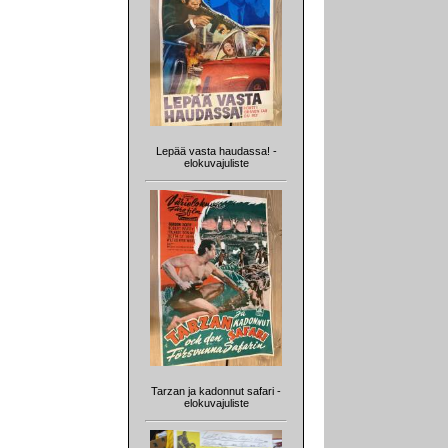
Lepää vasta haudassa! -
elokuvajuliste
Tarzan ja kadonnut safari -
elokuvajuliste