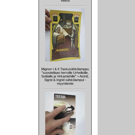
Vaasa
Mignon I & II Taskusähkölamppu
"suositellaan herroille Urheilioille,
Sotilaille ja Virkamiehille" + Astrid,
Sigrid & Ingrid sähkölamput -
myyntiesite