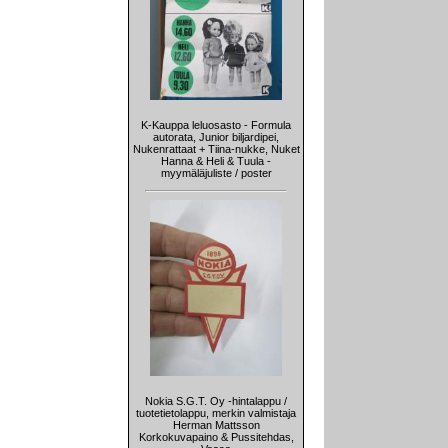
K-Kauppa leluosasto - Formula
autorata, Junior biljardipei,
Nukenrattaat + Tiina-nukke, Nuket
Hanna & Heli & Tuula -
myymäläjuliste / poster
Nokia S.G.T. Oy -hintalappu /
tuotetietolappu, merkin valmistaja
Herman Mattsson
Korkokuvapaino & Pussitehdas,