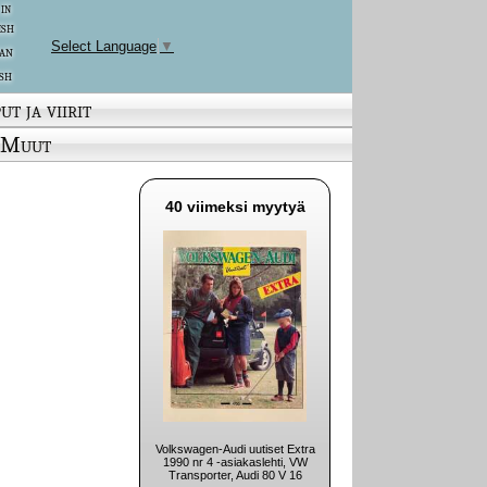
 in
ish
Select Language
▼
an
sh
ut ja viirit
Muut
40 viimeksi myytyä
Volkswagen-Audi uutiset Extra
1990 nr 4 -asiakaslehti, VW
Transporter, Audi 80 V 16