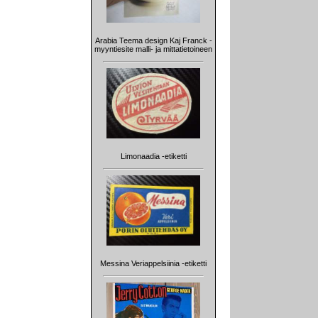
Arabia Teema design Kaj Franck -
myyntiesite malli- ja mittatietoineen
Limonaadia -etiketti
Messina Veriappelsiinia -etiketti