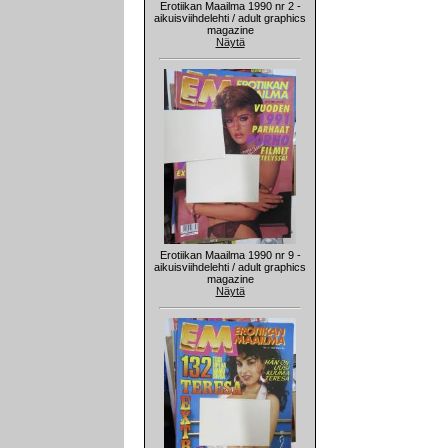
Erotiikan Maailma 1990 nr 2 -
aikuisviihdelehti / adult graphics
magazine
Näytä
Erotiikan Maailma 1990 nr 9 -
aikuisviihdelehti / adult graphics
magazine
Näytä