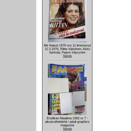
Me Naiset 1976 nro 11 ilmestynyt
11.3.1976, Riitta Väisänen, Asko
Sarkola, Paavo Väyrynen
Näytä
Erotiikan Maailma 1992 nr 7 -
aikuisviihdelehti / adult graphics
magazine
Näytä