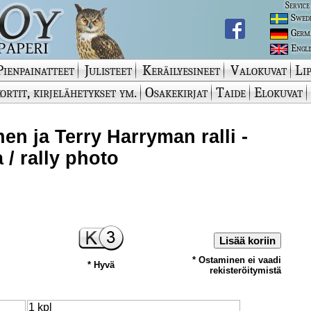
Service
Swed
Germ
Engli
Pienpainatteet
Julisteet
Keräilyesineet
Valokuvat
Lip
ortit, kirjelähetykset ym.
Osakekirjat
Taide
Elokuvat
nen ja Terry Harryman ralli -
 / rally photo
Lisää koriin
* Ostaminen ei vaadi
* Hyvä
rekisteröitymistä
1 kpl