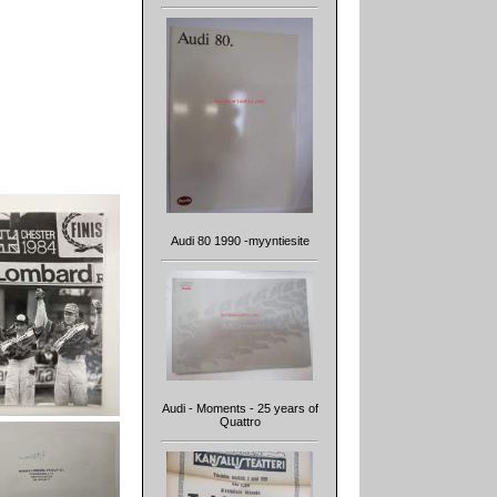
Audi 80 1990 -myyntiesite
Audi - Moments - 25 years of
Quattro