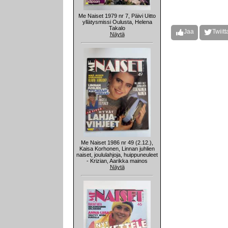
Me Naiset 1979 nr 7, Päivi Uitto
yllätysmissi Oulusta, Helena
Takalo
Jaa
Twiitt
Näytä
Me Naiset 1986 nr 49 (2.12.),
Kaisa Korhonen, Linnan juhlien
naiset, joululahjoja, huippuneuleet
- Krizian, Aarikka mainos
Näytä