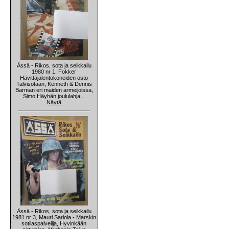
Ässä - Rikos, sota ja seikkailu
1980 nr 1, Fokker
Hävittäjälentokoneiden osto
Talvisotaan, Kenneth & Dennis
Barman eri maiden armeijoissa,
Simo Häyhän joululahja...
Näytä
Ässä - Rikos, sota ja seikkailu
1981 nr 3, Mauri Sariola - Marskin
sotilaspalvelija, Hyvinkään