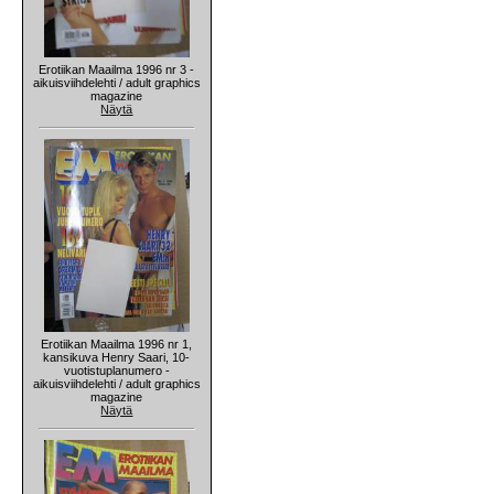
Erotiikan Maailma 1996 nr 3 -
aikuisviihdelehti / adult graphics
magazine
Näytä
Erotiikan Maailma 1996 nr 1,
kansikuva Henry Saari, 10-
vuotistuplanumero -
aikuisviihdelehti / adult graphics
magazine
Näytä