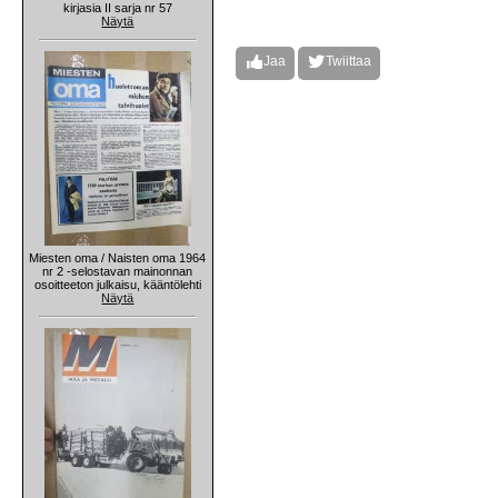
kirjasia II sarja nr 57
Näytä
Jaa
Twiittaa
Miesten oma / Naisten oma 1964
nr 2 -selostavan mainonnan
osoitteeton julkaisu, kääntölehti
Näytä