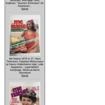
pirtumies, Murhaaja Toivo
Koljonen, "Suomen Eichmann" Ari
Kauhanen...
Näytä
Me Naiset 1979 nr 27, Harri
Tirkkonen, Katariina Metsovaara
ja Hannu Heikinheimo häät, Leila
Seppänen - supertähtien
kampaaja, Sirkka ja Aarno
Stormbom
Näytä