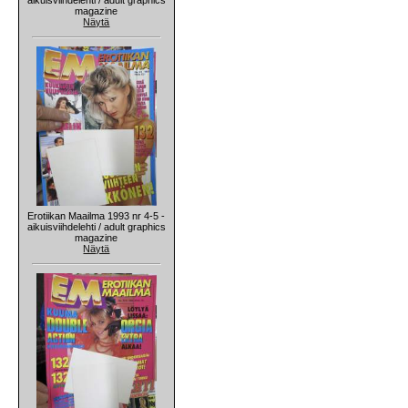
magazine
Näytä
Erotiikan Maailma 1993 nr 4-5 -
aikuisviihdelehti / adult graphics
magazine
Näytä