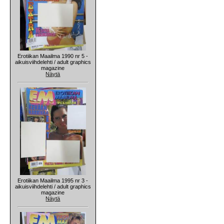
Erotiikan Maailma 1990 nr 5 -
aikuisviihdelehti / adult graphics
magazine
Näytä
Erotiikan Maailma 1995 nr 3 -
aikuisviihdelehti / adult graphics
magazine
Näytä