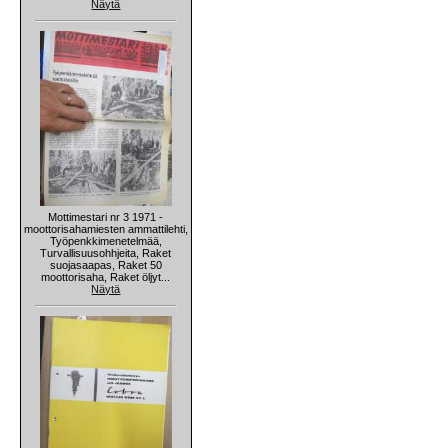
Näytä
Mottimestari nr 3 1971 -
moottorisahamiesten ammattilehti,
Työpenkkimenetelmää,
Turvallisuusohhjeita, Raket
suojasaapas, Raket 50
moottorisaha, Raket öljyt...
Näytä