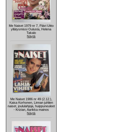
Me Naiset 1979 nr 7, Päivi Uitto
yllätysmissi Oulusta, Helena
Takalo
Näytä
Me Naiset 1986 nr 49 (2.12.),
Kaisa Korhonen, Linnan juhlien
naiset, joululahjoja, huippuneuleet
- Krizian, Aarikka mainos
Näytä