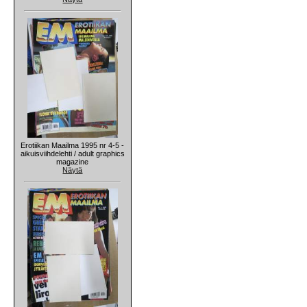
Erotiikan Maailma 1995 nr 4-5 -
aikuisviihdelehti / adult graphics
magazine
Näytä