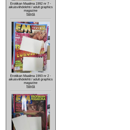
Erotiikan Maailma 1992 nr 7 -
aikuisviihdelehti / adult graphics
magazine
Näytä
Erotiikan Maailma 1993 nr 2 -
aikuisviihdelehti / adult graphics
magazine
Näytä