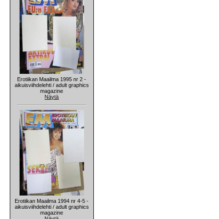
Erotiikan Maailma 1995 nr 2 -
aikuisviihdelehti / adult graphics
magazine
Näytä
Erotiikan Maailma 1994 nr 4-5 -
aikuisviihdelehti / adult graphics
magazine
Näytä