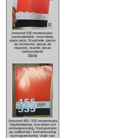
Jonsered 535 moottorisaha -
varaosaluettelo, reservdelar,
spare parts, Ersatzteile, pieces
de rechanche, piezas de
repuesto, ricambi, pecas
sobresselente
Näytä
Jonsered 455 / 535 moottorisaha
-Käyttöohjekirja, Instruktion och
skötselanvisning / Instruksksjon
og vedlikehold / Instruktionsbog
og brugsanvisning -chain saw