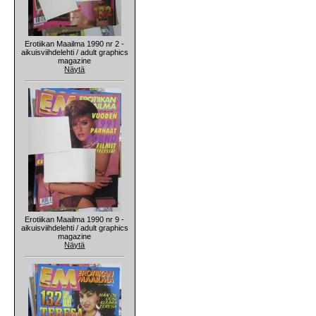
Erotiikan Maailma 1990 nr 2 -
aikuisviihdelehti / adult graphics
magazine
Näytä
Erotiikan Maailma 1990 nr 9 -
aikuisviihdelehti / adult graphics
magazine
Näytä