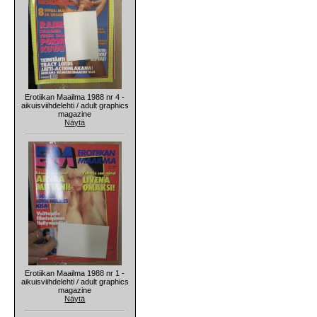
Erotiikan Maailma 1988 nr 4 -
aikuisviihdelehti / adult graphics
magazine
Näytä
Erotiikan Maailma 1988 nr 1 -
aikuisviihdelehti / adult graphics
magazine
Näytä