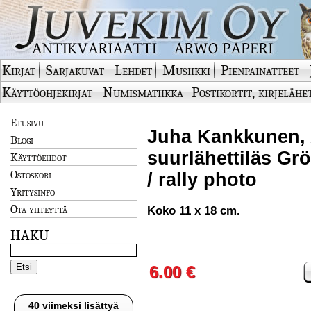
Kirjat
Sarjakuvat
Lehdet
Musiikki
Pienpainatteet
Käyttöohjekirjat
Numismatiikka
Postikortit, kirjelähe
Etusivu
Juha Kankkunen, 
Blogi
suurlähettiläs Grö
Käyttöehdot
Ostoskori
/ rally photo
Yritysinfo
Ota yhteyttä
Koko 11 x 18 cm.
HAKU
6.00 €
40 viimeksi lisättyä