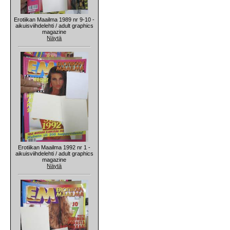
Erotiikan Maailma 1989 nr 9-10 -
aikuisviihdelehti / adult graphics
magazine
Näytä
Erotiikan Maailma 1992 nr 1 -
aikuisviihdelehti / adult graphics
magazine
Näytä