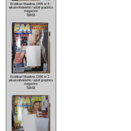
Erotiikan Maailma 1995 nr 8 -
aikuisviihdelehti / adult graphics
magazine
Näytä
Erotiikan Maailma 1996 nr 2 -
aikuisviihdelehti / adult graphics
magazine
Näytä