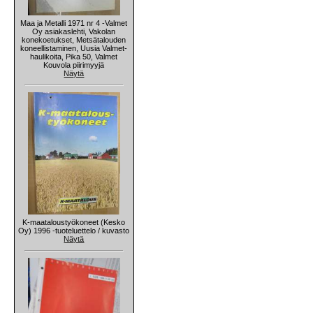
Maa ja Metalli 1971 nr 4 -Valmet
Oy asiakaslehti, Vakolan
konekoetukset, Metsätalouden
koneellistaminen, Uusia Valmet-
haulikoita, Pika 50, Valmet
Kouvola piirimyyjä
Näytä
K-maataloustyökoneet (Kesko
Oy) 1996 -tuoteluettelo / kuvasto
Näytä