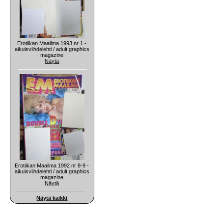
Erotiikan Maailma 1993 nr 1 -
aikuisviihdelehti / adult graphics
magazine
Näytä
Erotiikan Maailma 1992 nr 8-9 -
aikuisviihdelehti / adult graphics
magazine
Näytä
Näytä kaikki