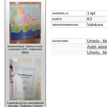
1 kpl
SAATAVILLA
K3
KUNTO
Valokuva
SIDONTA/PAINOASU
Urheilu - Mo
KATEGORIA
Autot, ajon
Aurinkomatkat -Solresor kesä-
sommaren 1971 -matkaesite
Urheilu - Mo
Näytä
Tupakkakysymys taloudelliselta
kannalta - Raittiuden Ystävien