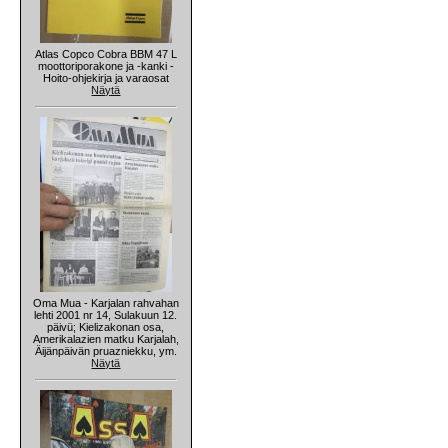
Atlas Copco Cobra BBM 47 L
moottoriporakone ja -kanki -
Hoito-ohjekirja ja varaosat
Näytä
Oma Mua - Karjalan rahvahan
lehti 2001 nr 14, Sulakuun 12.
päivü; Kielizakonan osa,
Amerikalazien matku Karjalah,
Äijänpäivän pruazniekku, ym.
Näytä