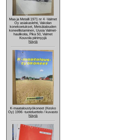
Maa ja Metalli 1971 nr 4 -Valmet
Oy asiakaslehti, Vakolan
konekoetukset, Metsätalouden
koneellistaminen, Uusia Valmet-
haulikoita, Pika 50, Valmet
Kouvola piirimyyjä
Näytä
K-maataloustyökoneet (Kesko
Oy) 1996 -tuoteluettelo / kuvasto
Näytä