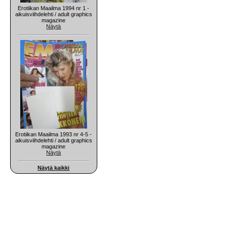
Erotiikan Maailma 1994 nr 1 -
aikuisviihdelehti / adult graphics
magazine
Näytä
Erotiikan Maailma 1993 nr 4-5 -
aikuisviihdelehti / adult graphics
magazine
Näytä
Näytä kaikki