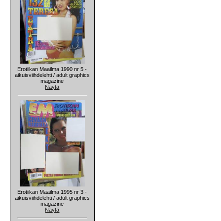
Erotiikan Maailma 1990 nr 5 -
aikuisviihdelehti / adult graphics
magazine
Näytä
Erotiikan Maailma 1995 nr 3 -
aikuisviihdelehti / adult graphics
magazine
Näytä