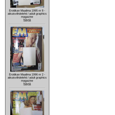
Erotiikan Maailma 1995 nr 8 -
aikuisviihdelehti / adult graphics
magazine
Näytä
Erotiikan Maailma 1996 nr 2 -
aikuisviihdelehti / adult graphics
magazine
Näytä