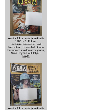
Ässä - Rikos, sota ja seikkailu
1980 nr 1, Fokker
Hävittäjälentokoneiden osto
Talvisotaan, Kenneth & Dennis
Barman eri maiden armeijoissa,
Simo Häyhän joululahja...
Näytä
Ässä - Rikos, sota ja seikkailu