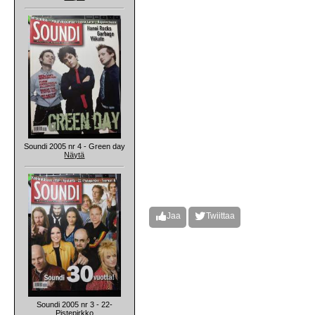
Soundi 2005 nr 4 - Green day
Näytä
Jaa
Twiittaa
Soundi 2005 nr 3 - 22-
Pistepirkko