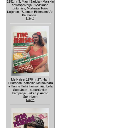
1981 nr 3, Mauri Sariola - Marskin
sotilaspalvelija, Hyvinkään
pirtumies, Murhaaja Toivo
Koljonen, "Suomen Eichmann" Ari
Kauhanen...
Näytä
Me Naiset 1979 nr 27, Harri
Tirkkonen, Katariina Metsovaara
ja Hannu Heikinheimo häät, Leila
Seppänen - supertähtien
kampaaja, Sirkka ja Aarno
Stormbom
Näytä