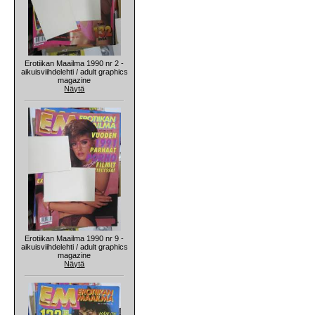
Erotiikan Maailma 1990 nr 2 -
aikuisviihdelehti / adult graphics
magazine
Näytä
Erotiikan Maailma 1990 nr 9 -
aikuisviihdelehti / adult graphics
magazine
Näytä