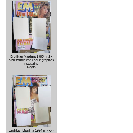
Erotiikan Maailma 1995 nr 2 -
aikuisviihdelehti / adult graphics
magazine
Näytä
Erotiikan Maailma 1994 nr 4-5 -