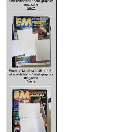
aikuisviihdelehti / adult graphics
magazine
Näytä
Erotiikan Maailma 1995 nr 4-5 -
aikuisviihdelehti / adult graphics
magazine
Näytä