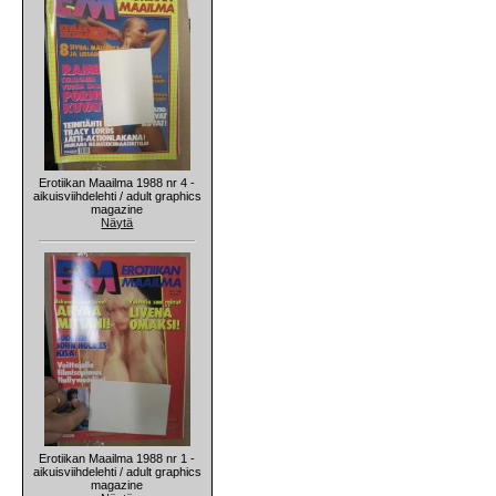
Erotiikan Maailma 1988 nr 4 -
aikuisviihdelehti / adult graphics
magazine
Näytä
Erotiikan Maailma 1988 nr 1 -
aikuisviihdelehti / adult graphics
magazine