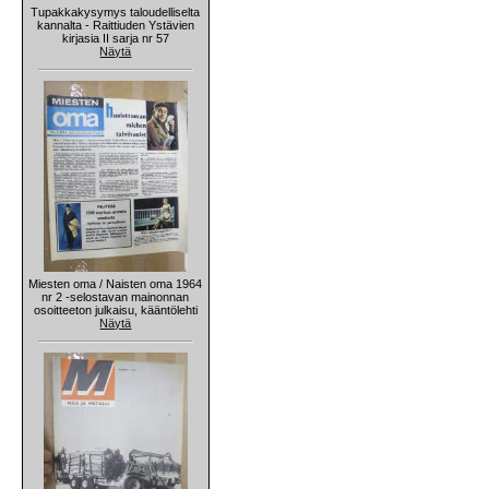
Tupakkakysymys taloudelliselta
kannalta - Raittiuden Ystävien
kirjasia II sarja nr 57
Näytä
Miesten oma / Naisten oma 1964
nr 2 -selostavan mainonnan
osoitteeton julkaisu, kääntölehti
Näytä