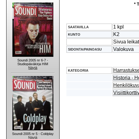
* 
1 kpl
SAATAVILLA
K2
KUNTO
Sivua leikat
Valokuva
SIDONTA/PAINOASU
Soundi 2005 nr 6-7 -
Studiopäiväkirja HIM
Näytä
Harrastukse
KATEGORIA
Historia - H
Henkilökuv
Visiittikort
Soundi 2005 nr 5 - Coldplay
Näytä