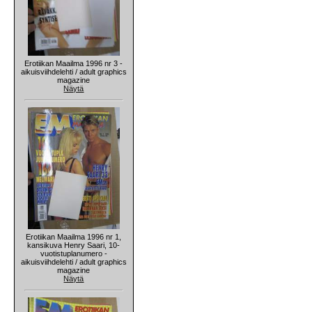
Erotiikan Maailma 1996 nr 3 -
aikuisviihdelehti / adult graphics
magazine
Näytä
Erotiikan Maailma 1996 nr 1,
kansikuva Henry Saari, 10-
vuotistuplanumero -
aikuisviihdelehti / adult graphics
magazine
Näytä