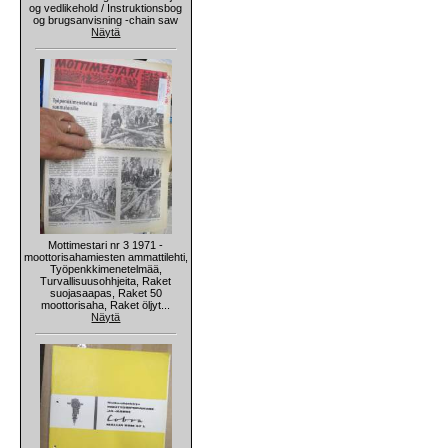
og vedlikehold / Instruktionsbog
og brugsanvisning -chain saw
Näytä
Mottimestari nr 3 1971 -
moottorisahamiesten ammattilehti,
Työpenkkimenetelmää,
Turvallisuusohhjeita, Raket
suojasaapas, Raket 50
moottorisaha, Raket öljyt...
Näytä