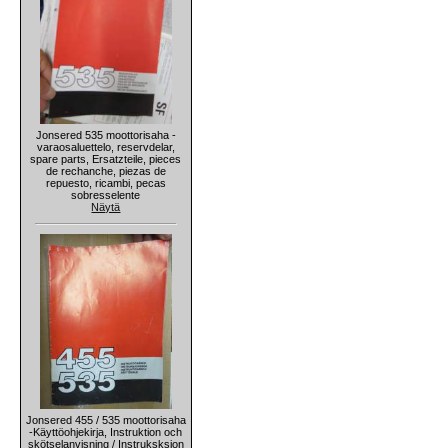
Jonsered 535 moottorisaha -
varaosaluettelo, reservdelar,
spare parts, Ersatzteile, pieces
de rechanche, piezas de
repuesto, ricambi, pecas
sobresselente
Näytä
Jonsered 455 / 535 moottorisaha
-Käyttöohjekirja, Instruktion och
skötselanvisning / Instruksksjon