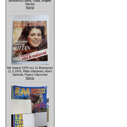
prinsessa Diana, Gilda, Brigitte
Bardot
Näytä
Me Naiset 1976 nro 11 ilmestynyt
11.3.1976, Riitta Väisänen, Asko
Sarkola, Paavo Väyrynen
Näytä