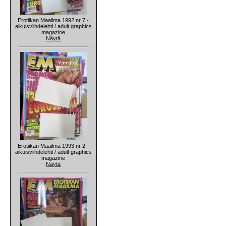
Erotiikan Maailma 1992 nr 7 -
aikuisviihdelehti / adult graphics
magazine
Näytä
Erotiikan Maailma 1993 nr 2 -
aikuisviihdelehti / adult graphics
magazine
Näytä