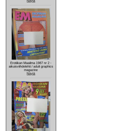
Näytä
Erotiikan Maailma 1987 nr 2 -
aikuisviihdelehti / adult graphics
magazine
Näytä