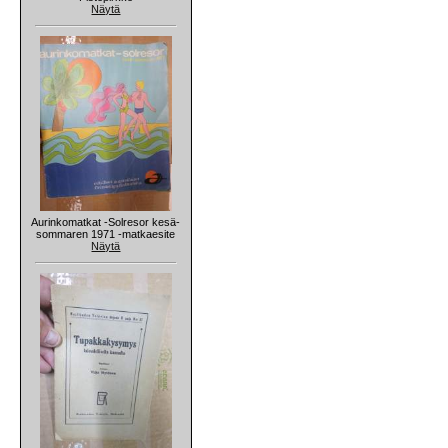
Näytä
Aurinkomatkat -Solresor kesä-
sommaren 1971 -matkaesite
Näytä