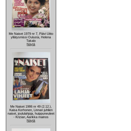
Me Naiset 1979 nr 7, Päivi Uitto
yllätysmissi Oulusta, Helena
Takalo
Näytä
Me Naiset 1986 nr 49 (2.12.),
Kaisa Korhonen, Linnan juhlien
naiset, joululahjoja, huippuneuleet
- Krizian, Aarikka mainos
Näytä