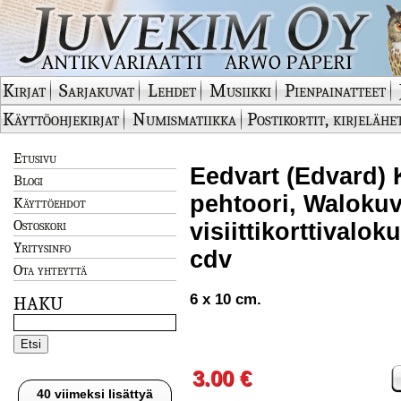
Kirjat
Sarjakuvat
Lehdet
Musiikki
Pienpainatteet
Käyttöohjekirjat
Numismatiikka
Postikortit, kirjelähe
Etusivu
Eedvart (Edvard) 
Blogi
pehtoori, Waloku
Käyttöehdot
Ostoskori
visiittikorttivaloku
Yritysinfo
cdv
Ota yhteyttä
6 x 10 cm.
HAKU
3.00 €
40 viimeksi lisättyä