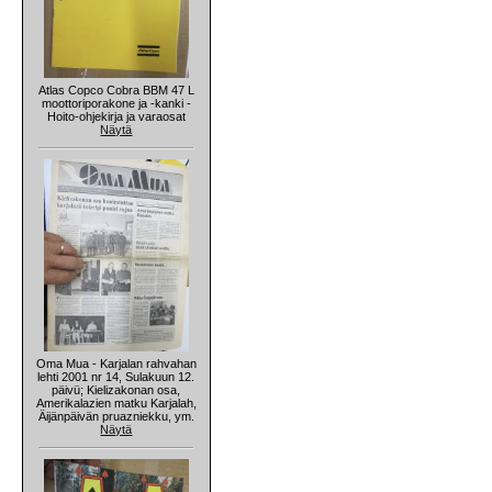
Atlas Copco Cobra BBM 47 L
moottoriporakone ja -kanki -
Hoito-ohjekirja ja varaosat
Näytä
Oma Mua - Karjalan rahvahan
lehti 2001 nr 14, Sulakuun 12.
päivü; Kielizakonan osa,
Amerikalazien matku Karjalah,
Äijänpäivän pruazniekku, ym.
Näytä