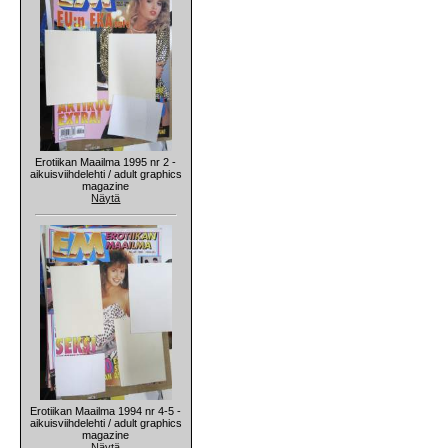
Erotiikan Maailma 1995 nr 2 -
aikuisviihdelehti / adult graphics
magazine
Näytä
Erotiikan Maailma 1994 nr 4-5 -
aikuisviihdelehti / adult graphics
magazine
Näytä