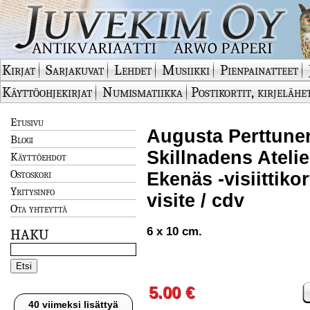
Kirjat
Sarjakuvat
Lehdet
Musiikki
Pienpainatteet
Käyttöohjekirjat
Numismatiikka
Postikortit, kirjelähe
Etusivu
Augusta Perttunen
Blogi
Skillnadens Atelier
Käyttöehdot
Ostoskori
Ekenäs -visiittikor
Yritysinfo
visite / cdv
Ota yhteyttä
6 x 10 cm.
HAKU
5.00 €
40 viimeksi lisättyä