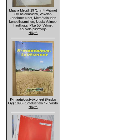
Maa ja Metalli 1971 nr 4 -Valmet
Oy asiakaslehti, Vakolan
konekoetukset, Metsätalouden
koneellistaminen, Uusia Valmet-
haulikoita, Pika 50, Valmet
Kouvola piirimyyjä
Näytä
K-maataloustyökoneet (Kesko
Oy) 1996 -tuoteluettelo / kuvasto
Näytä