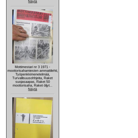
Näytä
Mottimestari nr 3 1971 -
moottorisahamiesten ammattilehti,
Työpenkkimenetelmää,
Turvallisuusohhjeita, Raket
suojasaapas, Raket 50
moottorisaha, Raket öljyt...
Näytä