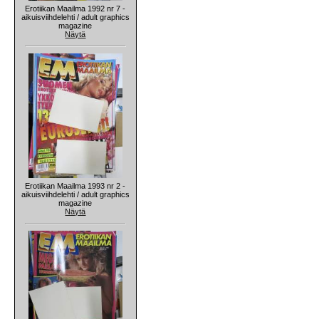
Erotiikan Maailma 1992 nr 7 -
aikuisviihdelehti / adult graphics
magazine
Näytä
Erotiikan Maailma 1993 nr 2 -
aikuisviihdelehti / adult graphics
magazine
Näytä