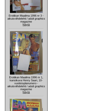
Erotiikan Maailma 1996 nr 3 -
aikuisviihdelehti / adult graphics
magazine
Näytä
Erotiikan Maailma 1996 nr 1,
kansikuva Henry Saari, 10-
vuotistuplanumero -
aikuisviihdelehti / adult graphics
magazine
Näytä