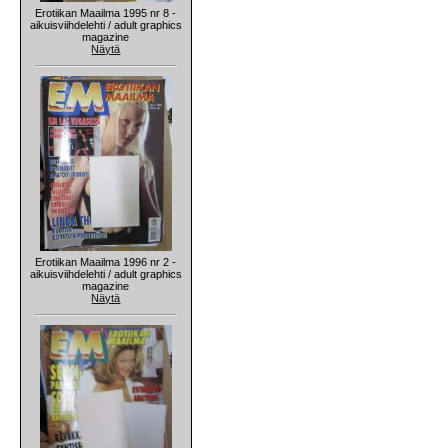
Erotiikan Maailma 1995 nr 8 -
aikuisviihdelehti / adult graphics
magazine
Näytä
Erotiikan Maailma 1996 nr 2 -
aikuisviihdelehti / adult graphics
magazine
Näytä