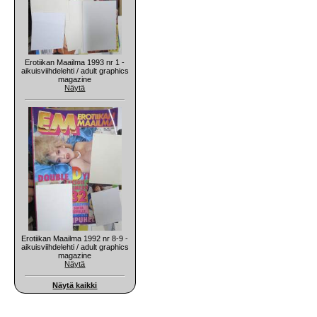
Erotiikan Maailma 1993 nr 1 -
aikuisviihdelehti / adult graphics
magazine
Näytä
Erotiikan Maailma 1992 nr 8-9 -
aikuisviihdelehti / adult graphics
magazine
Näytä
Näytä kaikki