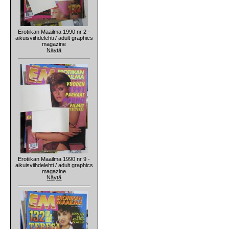
Erotiikan Maailma 1990 nr 2 -
aikuisviihdelehti / adult graphics
magazine
Näytä
Erotiikan Maailma 1990 nr 9 -
aikuisviihdelehti / adult graphics
magazine
Näytä