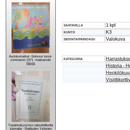
1 kpl
SAATAVILLA
K3
KUNTO
Valokuva
SIDONTA/PAINOASU
Aurinkomatkat -Solresor kesä-
Harrastukse
KATEGORIA
sommaren 1971 -matkaesite
Näytä
Historia - H
Henkilökuv
Visiittikort
Tupakkakysymys taloudelliselta
kannalta - Raittiuden Ystävien