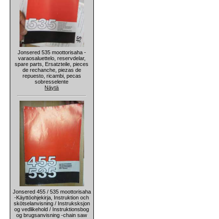
Jonsered 535 moottorisaha -
varaosaluettelo, reservdelar,
spare parts, Ersatzteile, pieces
de rechanche, piezas de
repuesto, ricambi, pecas
sobresselente
Näytä
Jonsered 455 / 535 moottorisaha
-Käyttöohjekirja, Instruktion och
skötselanvisning / Instruksksjon
og vedlikehold / Instruktionsbog
og brugsanvisning -chain saw