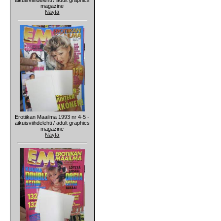
magazine
Näytä
Erotiikan Maailma 1993 nr 4-5 -
aikuisviihdelehti / adult graphics
magazine
Näytä