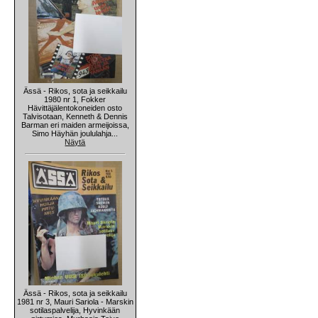
Ässä - Rikos, sota ja seikkailu
1980 nr 1, Fokker
Hävittäjälentokoneiden osto
Talvisotaan, Kenneth & Dennis
Barman eri maiden armeijoissa,
Simo Häyhän joululahja...
Näytä
Ässä - Rikos, sota ja seikkailu
1981 nr 3, Mauri Sariola - Marskin
sotilaspalvelija, Hyvinkään