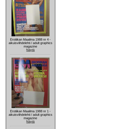
Erotiikan Maailma 1988 nr 4 -
aikuisviihdelehti / adult graphics
magazine
Näytä
Erotiikan Maailma 1988 nr 1 -
aikuisviihdelehti / adult graphics
magazine
Näytä