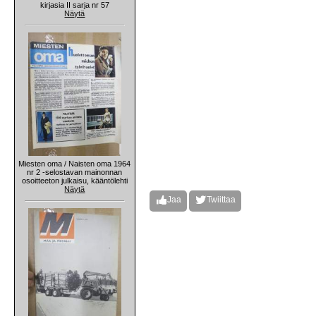
kirjasia II sarja nr 57
Näytä
Miesten oma / Naisten oma 1964
nr 2 -selostavan mainonnan
osoitteeton julkaisu, kääntölehti
Näytä
Jaa
Twiittaa