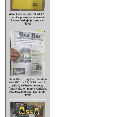
Atlas Copco Cobra BBM 47 L
moottoriporakone ja -kanki -
Hoito-ohjekirja ja varaosat
Näytä
Oma Mua - Karjalan rahvahan
lehti 2001 nr 14, Sulakuun 12.
päivü; Kielizakonan osa,
Amerikalazien matku Karjalah,
Äijänpäivän pruazniekku, ym.
Näytä