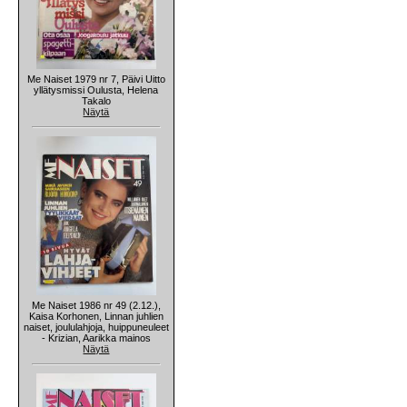
Me Naiset 1979 nr 7, Päivi Uitto
yllätysmissi Oulusta, Helena
Takalo
Näytä
Me Naiset 1986 nr 49 (2.12.),
Kaisa Korhonen, Linnan juhlien
naiset, joululahjoja, huippuneuleet
- Krizian, Aarikka mainos
Näytä