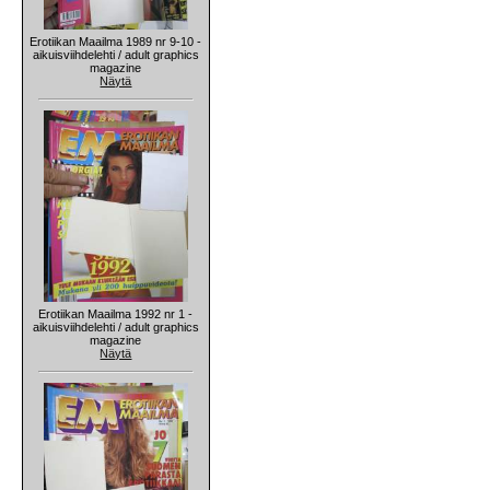
Erotiikan Maailma 1989 nr 9-10 -
aikuisviihdelehti / adult graphics
magazine
Näytä
Erotiikan Maailma 1992 nr 1 -
aikuisviihdelehti / adult graphics
magazine
Näytä