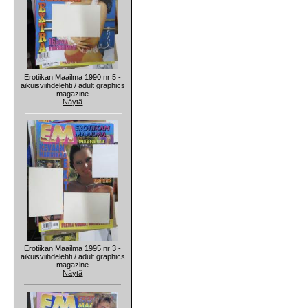
Erotiikan Maailma 1990 nr 5 -
aikuisviihdelehti / adult graphics
magazine
Näytä
Erotiikan Maailma 1995 nr 3 -
aikuisviihdelehti / adult graphics
magazine
Näytä