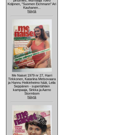
pirtumies, Murhaaja Toivo
Koljonen, "Suomen Eichmann" Ari
Kauhanen...
Näytä
Me Naiset 1979 nr 27, Harri
Tirkkonen, Katariina Metsovaara
ja Hannu Heikinheimo häät, Leila
Seppänen - supertähtien
kampaaja, Sirkka ja Aarno
Stormbom
Näytä