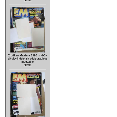
Erotiikan Maailma 1995 nr 4-5 -
aikuisviihdelehti / adult graphics
magazine
Näytä