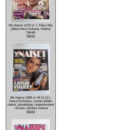
Me Naiset 1979 nr 7, Päivi Uitto
yllätysmissi Oulusta, Helena
Takalo
Näytä
Me Naiset 1986 nr 49 (2.12.),
Kaisa Korhonen, Linnan juhlien
naiset, joululahjoja, huippuneuleet
- Krizian, Aarikka mainos
Näytä