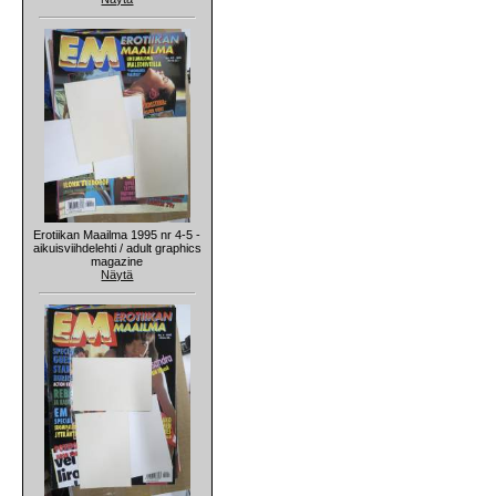
Erotiikan Maailma 1995 nr 4-5 -
aikuisviihdelehti / adult graphics
magazine
Näytä