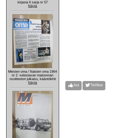
kirjasia II sarja nr 57
Näytä
Miesten oma / Naisten oma 1964
nr 2 -selostavan mainonnan
osoitteeton julkaisu, kääntölehti
Näytä
Jaa
Twiittaa