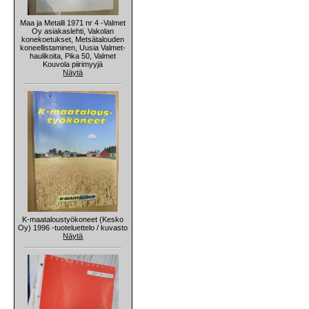
Maa ja Metalli 1971 nr 4 -Valmet
Oy asiakaslehti, Vakolan
konekoetukset, Metsätalouden
koneellistaminen, Uusia Valmet-
haulikoita, Pika 50, Valmet
Kouvola piirimyyjä
Näytä
K-maataloustyökoneet (Kesko
Oy) 1996 -tuoteluettelo / kuvasto
Näytä