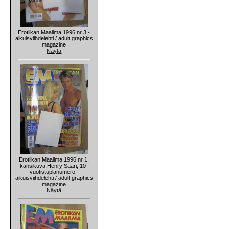
Erotiikan Maailma 1996 nr 3 -
aikuisviihdelehti / adult graphics
magazine
Näytä
Erotiikan Maailma 1996 nr 1,
kansikuva Henry Saari, 10-
vuotistuplanumero -
aikuisviihdelehti / adult graphics
magazine
Näytä