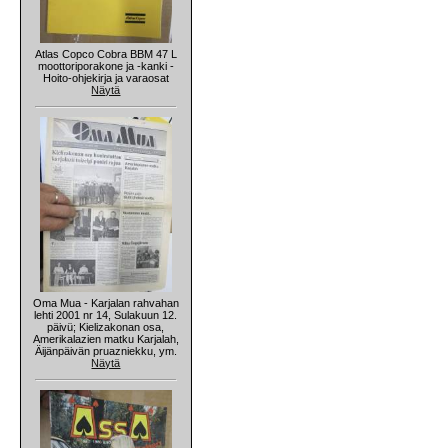
Atlas Copco Cobra BBM 47 L
moottoriporakone ja -kanki -
Hoito-ohjekirja ja varaosat
Näytä
Oma Mua - Karjalan rahvahan
lehti 2001 nr 14, Sulakuun 12.
päivü; Kielizakonan osa,
Amerikalazien matku Karjalah,
Äijänpäivän pruazniekku, ym.
Näytä