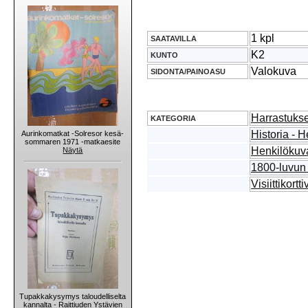
1 kpl
SAATAVILLA
K2
KUNTO
Valokuva
SIDONTA/PAINOASU
Harrastukse
KATEGORIA
Historia - H
Aurinkomatkat -Solresor kesä-
sommaren 1971 -matkaesite
Henkilökuv
Näytä
1800-luvun
Visiittikort
Tupakkakysymys taloudelliselta
kannalta - Raittiuden Ystävien