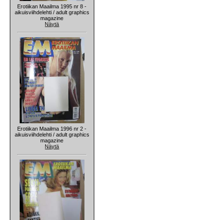
Erotiikan Maailma 1995 nr 8 -
aikuisviihdelehti / adult graphics
magazine
Näytä
Erotiikan Maailma 1996 nr 2 -
aikuisviihdelehti / adult graphics
magazine
Näytä