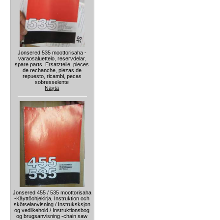
Jonsered 535 moottorisaha -
varaosaluettelo, reservdelar,
spare parts, Ersatzteile, pieces
de rechanche, piezas de
repuesto, ricambi, pecas
sobresselente
Näytä
Jonsered 455 / 535 moottorisaha
-Käyttöohjekirja, Instruktion och
skötselanvisning / Instruksksjon
og vedlikehold / Instruktionsbog
og brugsanvisning -chain saw