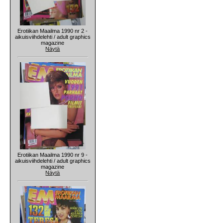
Erotiikan Maailma 1990 nr 2 -
aikuisviihdelehti / adult graphics
magazine
Näytä
Erotiikan Maailma 1990 nr 9 -
aikuisviihdelehti / adult graphics
magazine
Näytä