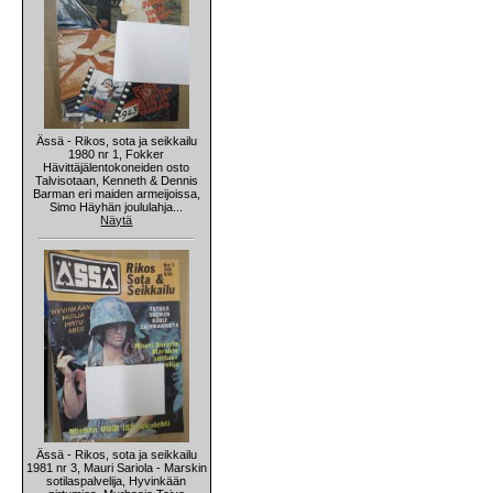
Ässä - Rikos, sota ja seikkailu
1980 nr 1, Fokker
Hävittäjälentokoneiden osto
Talvisotaan, Kenneth & Dennis
Barman eri maiden armeijoissa,
Simo Häyhän joululahja...
Näytä
Ässä - Rikos, sota ja seikkailu
1981 nr 3, Mauri Sariola - Marskin
sotilaspalvelija, Hyvinkään