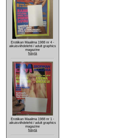
Erotiikan Maailma 1988 nr 4 -
aikuisviihdelehti / adult graphics
magazine
Näytä
Erotiikan Maailma 1988 nr 1 -
aikuisviihdelehti / adult graphics
magazine
Näytä