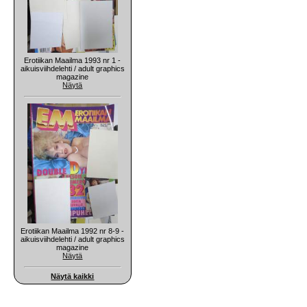
Erotiikan Maailma 1993 nr 1 -
aikuisviihdelehti / adult graphics
magazine
Näytä
Erotiikan Maailma 1992 nr 8-9 -
aikuisviihdelehti / adult graphics
magazine
Näytä
Näytä kaikki