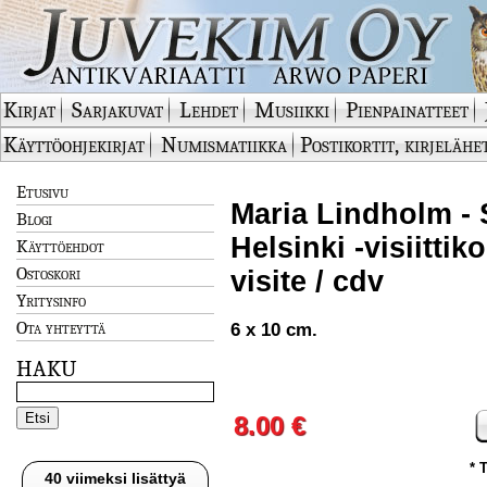
Kirjat
Sarjakuvat
Lehdet
Musiikki
Pienpainatteet
Käyttöohjekirjat
Numismatiikka
Postikortit, kirjelähe
Etusivu
Maria Lindholm - S
Blogi
Helsinki -visiittik
Käyttöehdot
Ostoskori
visite / cdv
Yritysinfo
Ota yhteyttä
6 x 10 cm.
HAKU
8.00 €
* 
40 viimeksi lisättyä