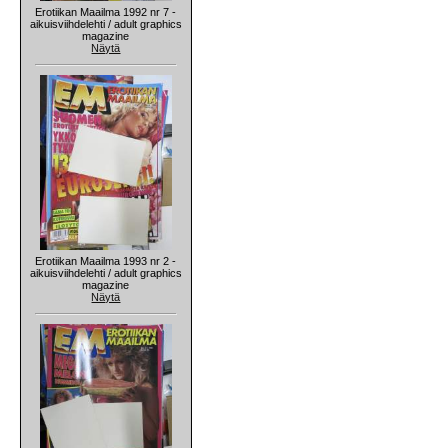
Erotiikan Maailma 1992 nr 7 -
aikuisviihdelehti / adult graphics
magazine
Näytä
Erotiikan Maailma 1993 nr 2 -
aikuisviihdelehti / adult graphics
magazine
Näytä