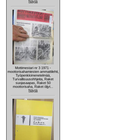
Näytä
Mottimestari nr 3 1971 -
moottorisahamiesten ammattilehti,
Työpenkkimenetelmää,
Turvallisuusohhjeita, Raket
suojasaapas, Raket 50
moottorisaha, Raket öljyt...
Näytä