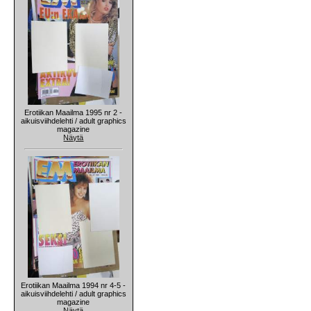
Erotiikan Maailma 1995 nr 2 -
aikuisviihdelehti / adult graphics
magazine
Näytä
Erotiikan Maailma 1994 nr 4-5 -
aikuisviihdelehti / adult graphics
magazine
Näytä