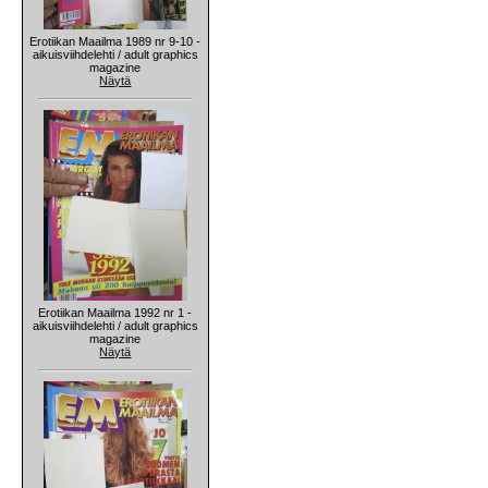
Erotiikan Maailma 1989 nr 9-10 -
aikuisviihdelehti / adult graphics
magazine
Näytä
Erotiikan Maailma 1992 nr 1 -
aikuisviihdelehti / adult graphics
magazine
Näytä