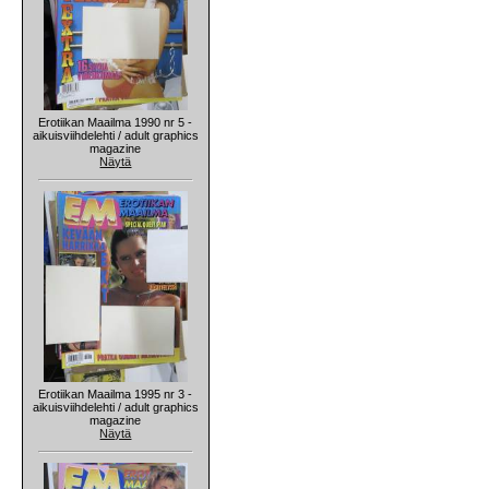
Erotiikan Maailma 1990 nr 5 -
aikuisviihdelehti / adult graphics
magazine
Näytä
Erotiikan Maailma 1995 nr 3 -
aikuisviihdelehti / adult graphics
magazine
Näytä