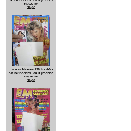
magazine
Näytä
Erotiikan Maailma 1993 nr 4-5 -
aikuisviihdelehti / adult graphics
magazine
Näytä