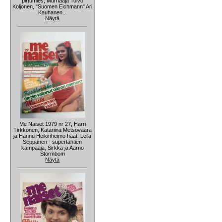
pirtumies, Murhaaja Toivo
Koljonen, "Suomen Eichmann" Ari
Kauhanen...
Näytä
Me Naiset 1979 nr 27, Harri
Tirkkonen, Katariina Metsovaara
ja Hannu Heikinheimo häät, Leila
Seppänen - supertähtien
kampaaja, Sirkka ja Aarno
Stormbom
Näytä