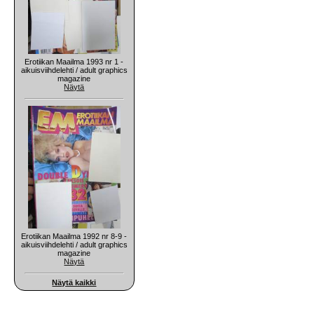
Erotiikan Maailma 1993 nr 1 -
aikuisviihdelehti / adult graphics
magazine
Näytä
Erotiikan Maailma 1992 nr 8-9 -
aikuisviihdelehti / adult graphics
magazine
Näytä
Näytä kaikki