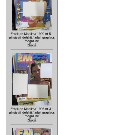
Erotiikan Maailma 1990 nr 5 -
aikuisviihdelehti / adult graphics
magazine
Näytä
Erotiikan Maailma 1995 nr 3 -
aikuisviihdelehti / adult graphics
magazine
Näytä