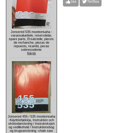
Jaa
Twiittaa
Jonsered 535 moottorisaha -
varaosaluettelo, reservdelar,
spare parts, Ersatzteile, pieces
de rechanche, piezas de
repuesto, ricambi, pecas
sobresselente
Näytä
Jonsered 455 / 535 moottorisaha
-Käyttöohjekirja, Instruktion och
skötselanvisning / Instruksksjon
og vedlikehold / Instruktionsbog
og brugsanvisning -chain saw