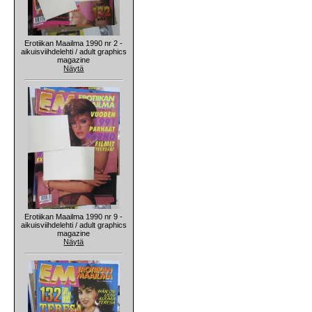
Erotiikan Maailma 1990 nr 2 -
aikuisviihdelehti / adult graphics
magazine
Näytä
Erotiikan Maailma 1990 nr 9 -
aikuisviihdelehti / adult graphics
magazine
Näytä