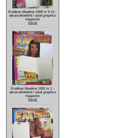
Erotiikan Maailma 1989 nr 9-10 -
aikuisviihdelehti / adult graphics
magazine
Näytä
Erotiikan Maailma 1992 nr 1 -
aikuisviihdelehti / adult graphics
magazine
Näytä