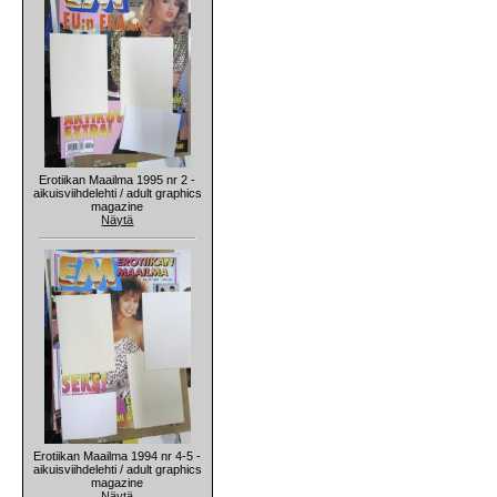
Erotiikan Maailma 1995 nr 2 -
aikuisviihdelehti / adult graphics
magazine
Näytä
Erotiikan Maailma 1994 nr 4-5 -
aikuisviihdelehti / adult graphics
magazine
Näytä