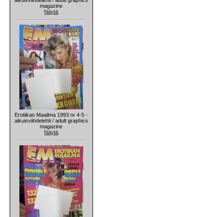
magazine
Näytä
Erotiikan Maailma 1993 nr 4-5 -
aikuisviihdelehti / adult graphics
magazine
Näytä