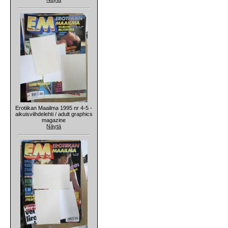
Erotiikan Maailma 1995 nr 4-5 -
aikuisviihdelehti / adult graphics
magazine
Näytä