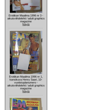
Erotiikan Maailma 1996 nr 3 -
aikuisviihdelehti / adult graphics
magazine
Näytä
Erotiikan Maailma 1996 nr 1,
kansikuva Henry Saari, 10-
vuotistuplanumero -
aikuisviihdelehti / adult graphics
magazine
Näytä