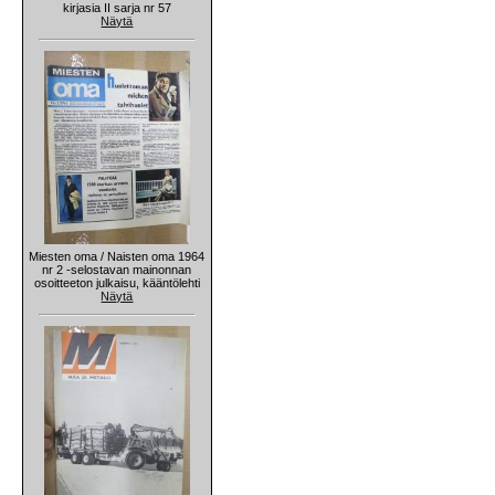
kirjasia II sarja nr 57
Näytä
Miesten oma / Naisten oma 1964
nr 2 -selostavan mainonnan
osoitteeton julkaisu, kääntölehti
Näytä