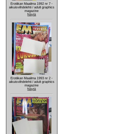
Erotiikan Maailma 1992 nr 7 -
aikuisviihdelehti / adult graphics
magazine
Näytä
Erotiikan Maailma 1993 nr 2 -
aikuisviihdelehti / adult graphics
magazine
Näytä