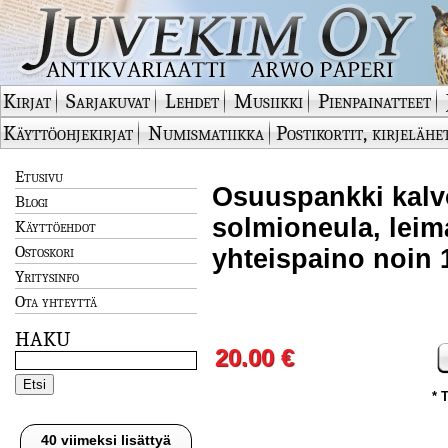
Kirjat
Sarjakuvat
Lehdet
Musiikki
Pienpainatteet
Käyttöohjekirjat
Numismatiikka
Postikortit, kirjelähe
Etusivu
Osuuspankki kalv
Blogi
solmioneula, leim
Käyttöehdot
Ostoskori
yhteispaino noin
Yritysinfo
Ota yhteyttä
HAKU
20.00 €
* 
40 viimeksi lisättyä