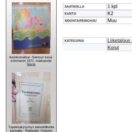
1 kpl
SAATAVILLA
K2
KUNTO
Muu
SIDONTA/PAINOASU
Liiketalous
KATEGORIA
Korut
Aurinkomatkat -Solresor kesä-
sommaren 1971 -matkaesite
Näytä
Tupakkakysymys taloudelliselta
kannalta - Raittiuden Ystävien