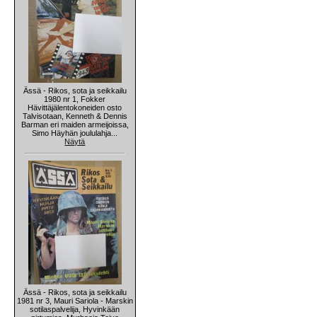
Ässä - Rikos, sota ja seikkailu
1980 nr 1, Fokker
Hävittäjälentokoneiden osto
Talvisotaan, Kenneth & Dennis
Barman eri maiden armeijoissa,
Simo Häyhän joululahja...
Näytä
Ässä - Rikos, sota ja seikkailu
1981 nr 3, Mauri Sariola - Marskin
sotilaspalvelija, Hyvinkään