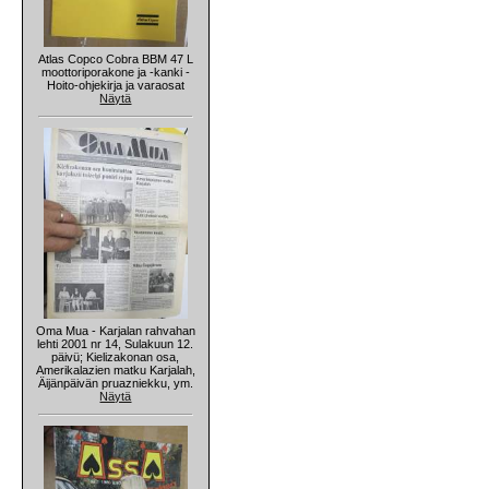
Atlas Copco Cobra BBM 47 L
moottoriporakone ja -kanki -
Hoito-ohjekirja ja varaosat
Näytä
Oma Mua - Karjalan rahvahan
lehti 2001 nr 14, Sulakuun 12.
päivü; Kielizakonan osa,
Amerikalazien matku Karjalah,
Äijänpäivän pruazniekku, ym.
Näytä