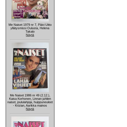
Me Naiset 1979 nr 7, Päivi Uitto
yllätysmissi Oulusta, Helena
Takalo
Näytä
Me Naiset 1986 nr 49 (2.12.),
Kaisa Korhonen, Linnan juhlien
naiset, joululahjoja, huippuneuleet
- Krizian, Aarikka mainos
Näytä