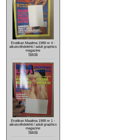
Erotiikan Maailma 1988 nr 4 -
aikuisviihdelehti / adult graphics
magazine
Näytä
Erotiikan Maailma 1988 nr 1 -
aikuisviihdelehti / adult graphics
magazine
Näytä