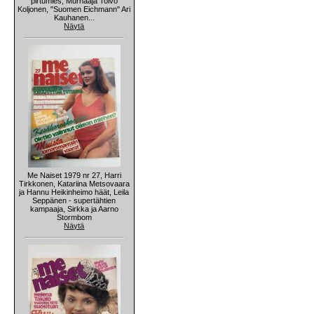
pirtumies, Murhaaja Toivo
Koljonen, "Suomen Eichmann" Ari
Kauhanen...
Näytä
Me Naiset 1979 nr 27, Harri
Tirkkonen, Katariina Metsovaara
ja Hannu Heikinheimo häät, Leila
Seppänen - supertähtien
kampaaja, Sirkka ja Aarno
Stormbom
Näytä