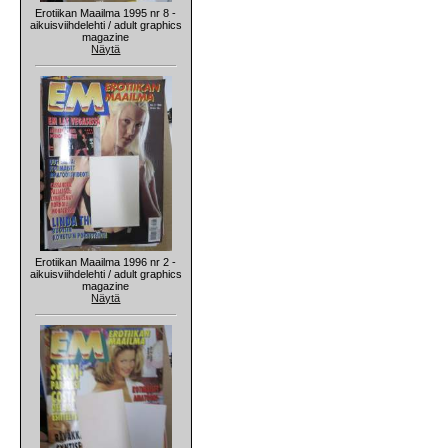
Erotiikan Maailma 1995 nr 8 -
aikuisviihdelehti / adult graphics
magazine
Näytä
Erotiikan Maailma 1996 nr 2 -
aikuisviihdelehti / adult graphics
magazine
Näytä