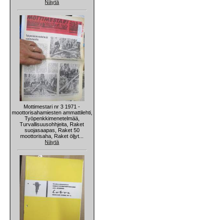
Näytä
Mottimestari nr 3 1971 -
moottorisahamiesten ammattilehti,
Työpenkkimenetelmää,
Turvallisuusohhjeita, Raket
suojasaapas, Raket 50
moottorisaha, Raket öljyt...
Näytä