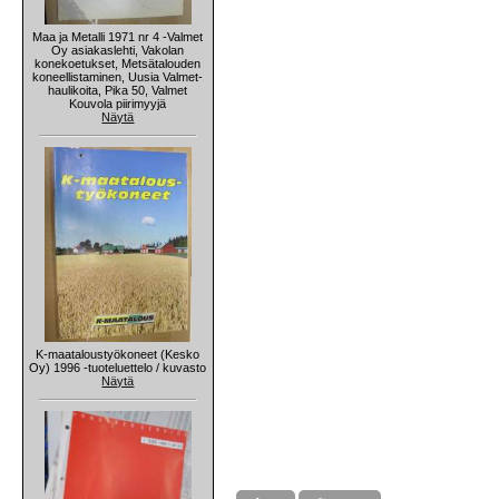
Maa ja Metalli 1971 nr 4 -Valmet
Oy asiakaslehti, Vakolan
konekoetukset, Metsätalouden
koneellistaminen, Uusia Valmet-
haulikoita, Pika 50, Valmet
Kouvola piirimyyjä
Näytä
K-maataloustyökoneet (Kesko
Oy) 1996 -tuoteluettelo / kuvasto
Näytä