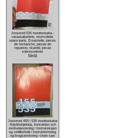
Jonsered 535 moottorisaha -
varaosaluettelo, reservdelar,
spare parts, Ersatzteile, pieces
de rechanche, piezas de
repuesto, ricambi, pecas
sobresselente
Näytä
Jonsered 455 / 535 moottorisaha
-Käyttöohjekirja, Instruktion och
skötselanvisning / Instruksksjon
og vedlikehold / Instruktionsbog
og brugsanvisning -chain saw