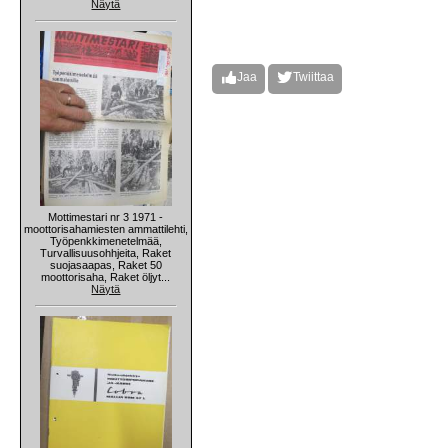
Näytä
Jaa
Twiittaa
Mottimestari nr 3 1971 -
moottorisahamiesten ammattilehti,
Työpenkkimenetelmää,
Turvallisuusohhjeita, Raket
suojasaapas, Raket 50
moottorisaha, Raket öljyt...
Näytä