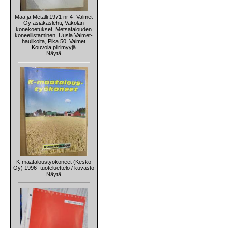
Maa ja Metalli 1971 nr 4 -Valmet
Oy asiakaslehti, Vakolan
konekoetukset, Metsätalouden
koneellistaminen, Uusia Valmet-
haulikoita, Pika 50, Valmet
Kouvola piirimyyjä
Näytä
K-maataloustyökoneet (Kesko
Oy) 1996 -tuoteluettelo / kuvasto
Näytä