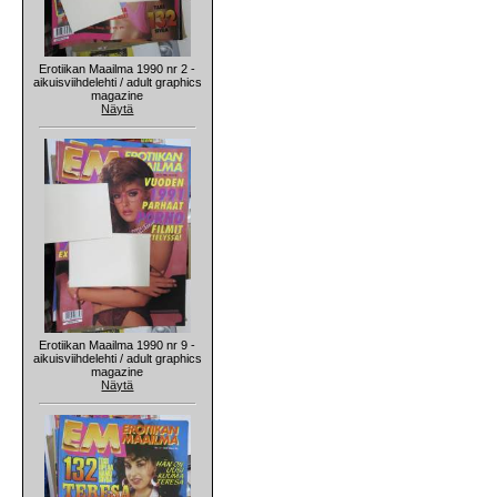
Erotiikan Maailma 1990 nr 2 -
aikuisviihdelehti / adult graphics
magazine
Näytä
Erotiikan Maailma 1990 nr 9 -
aikuisviihdelehti / adult graphics
magazine
Näytä