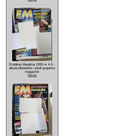
Erotiikan Maailma 1995 nr 4-5 -
aikuisviihdelehti / adult graphics
magazine
Näytä