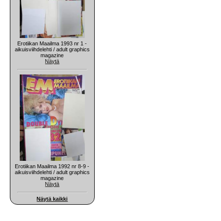
Erotiikan Maailma 1993 nr 1 -
aikuisviihdelehti / adult graphics
magazine
Näytä
Erotiikan Maailma 1992 nr 8-9 -
aikuisviihdelehti / adult graphics
magazine
Näytä
Näytä kaikki