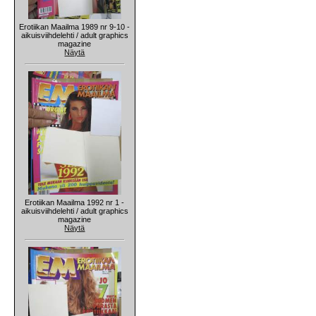
Erotiikan Maailma 1989 nr 9-10 -
aikuisviihdelehti / adult graphics
magazine
Näytä
Erotiikan Maailma 1992 nr 1 -
aikuisviihdelehti / adult graphics
magazine
Näytä