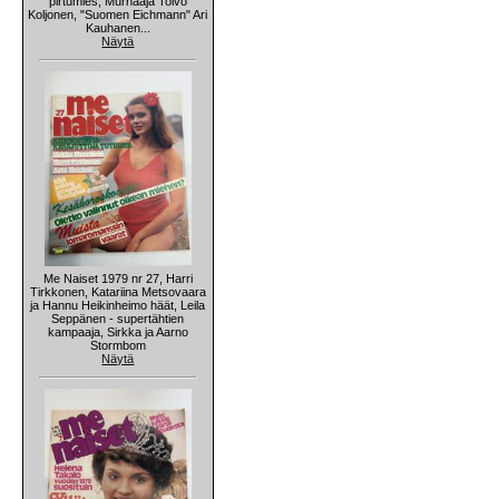
pirtumies, Murhaaja Toivo
Koljonen, "Suomen Eichmann" Ari
Kauhanen...
Näytä
Me Naiset 1979 nr 27, Harri
Tirkkonen, Katariina Metsovaara
ja Hannu Heikinheimo häät, Leila
Seppänen - supertähtien
kampaaja, Sirkka ja Aarno
Stormbom
Näytä