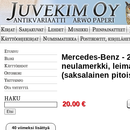
Kirjat
Sarjakuvat
Lehdet
Musiikki
Pienpainatteet
Käyttöohjekirjat
Numismatiikka
Postikortit, kirjelähe
Etusivu
Mercedes-Benz - 2
Blogi
neulamerkki, leim
Käyttöehdot
Ostoskori
(saksalainen pito
Yritysinfo
Ota yhteyttä
HAKU
20.00 €
40 viimeksi lisättyä