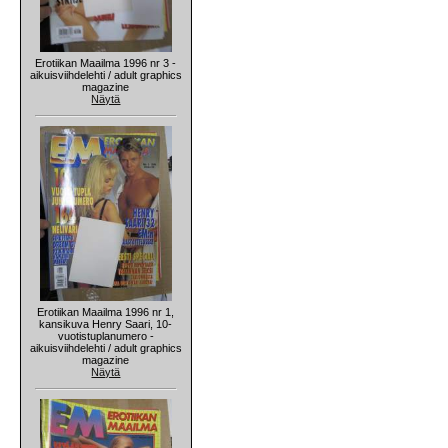
Erotiikan Maailma 1996 nr 3 -
aikuisviihdelehti / adult graphics
magazine
Näytä
Erotiikan Maailma 1996 nr 1,
kansikuva Henry Saari, 10-
vuotistuplanumero -
aikuisviihdelehti / adult graphics
magazine
Näytä