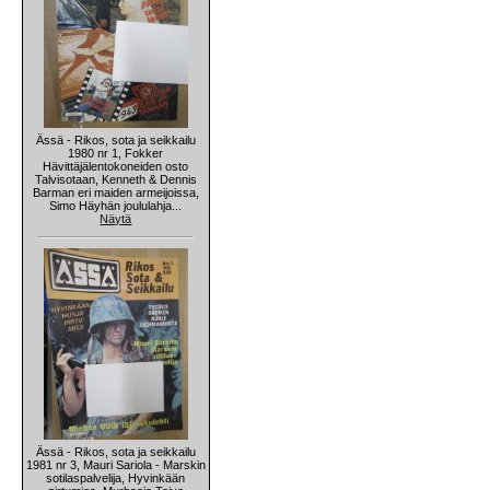
Ässä - Rikos, sota ja seikkailu
1980 nr 1, Fokker
Hävittäjälentokoneiden osto
Talvisotaan, Kenneth & Dennis
Barman eri maiden armeijoissa,
Simo Häyhän joululahja...
Näytä
Ässä - Rikos, sota ja seikkailu
1981 nr 3, Mauri Sariola - Marskin
sotilaspalvelija, Hyvinkään