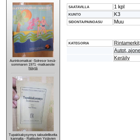
1 kpl
SAATAVILLA
K3
KUNTO
Muu
SIDONTA/PAINOASU
Rintamerkit,
KATEGORIA
Autot, ajon
Keräily
Aurinkomatkat -Solresor kesä-
sommaren 1971 -matkaesite
Näytä
Tupakkakysymys taloudelliselta
kannalta - Raittiuden Ystävien