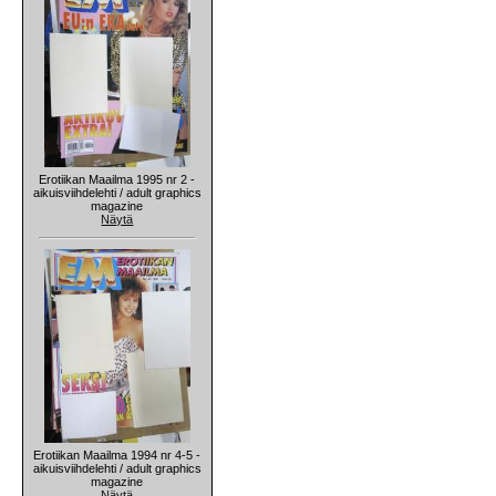
Erotiikan Maailma 1995 nr 2 -
aikuisviihdelehti / adult graphics
magazine
Näytä
Erotiikan Maailma 1994 nr 4-5 -
aikuisviihdelehti / adult graphics
magazine
Näytä