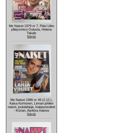
Me Naiset 1979 nr 7, Päivi Uitto
yllätysmissi Oulusta, Helena
Takalo
Näytä
Me Naiset 1986 nr 49 (2.12.),
Kaisa Korhonen, Linnan juhlien
naiset, joululahjoja, huippuneuleet
- Krizian, Aarikka mainos
Näytä