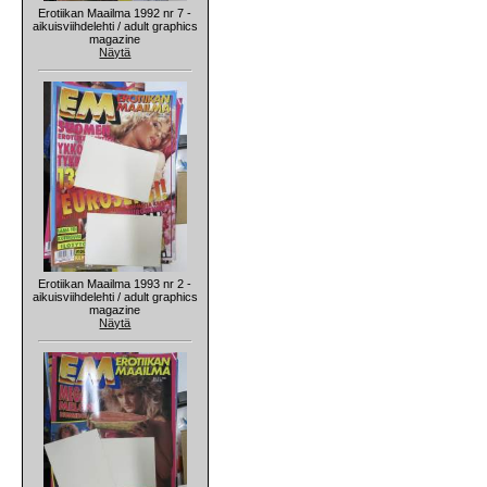
Erotiikan Maailma 1992 nr 7 -
aikuisviihdelehti / adult graphics
magazine
Näytä
Erotiikan Maailma 1993 nr 2 -
aikuisviihdelehti / adult graphics
magazine
Näytä