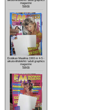
magazine
Näytä
Erotiikan Maailma 1993 nr 4-5 -
aikuisviihdelehti / adult graphics
magazine
Näytä