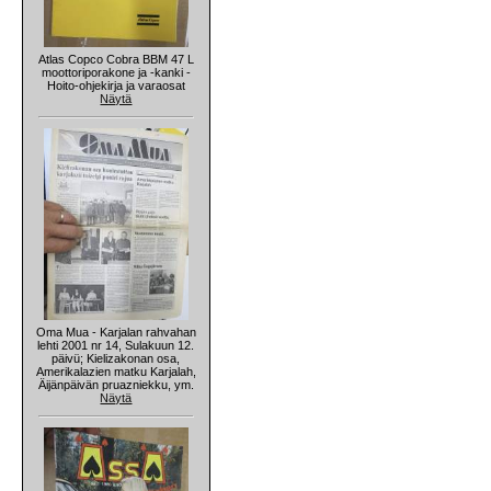
Atlas Copco Cobra BBM 47 L
moottoriporakone ja -kanki -
Hoito-ohjekirja ja varaosat
Näytä
Oma Mua - Karjalan rahvahan
lehti 2001 nr 14, Sulakuun 12.
päivü; Kielizakonan osa,
Amerikalazien matku Karjalah,
Äijänpäivän pruazniekku, ym.
Näytä