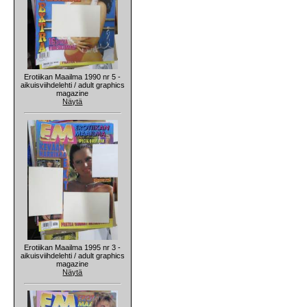
Erotiikan Maailma 1990 nr 5 -
aikuisviihdelehti / adult graphics
magazine
Näytä
Erotiikan Maailma 1995 nr 3 -
aikuisviihdelehti / adult graphics
magazine
Näytä