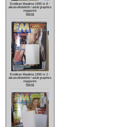
Erotiikan Maailma 1995 nr 8 -
aikuisviihdelehti / adult graphics
magazine
Näytä
Erotiikan Maailma 1996 nr 2 -
aikuisviihdelehti / adult graphics
magazine
Näytä