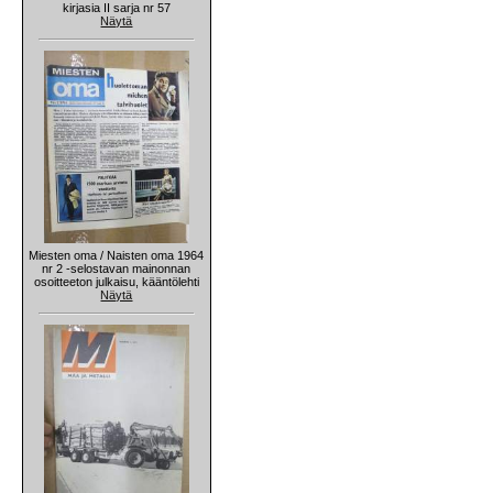
kirjasia II sarja nr 57
Näytä
Miesten oma / Naisten oma 1964
nr 2 -selostavan mainonnan
osoitteeton julkaisu, kääntölehti
Näytä