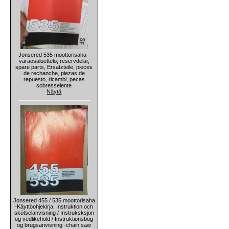
Jonsered 535 moottorisaha -
varaosaluettelo, reservdelar,
spare parts, Ersatzteile, pieces
de rechanche, piezas de
repuesto, ricambi, pecas
sobresselente
Näytä
Jonsered 455 / 535 moottorisaha
-Käyttöohjekirja, Instruktion och
skötselanvisning / Instruksksjon
og vedlikehold / Instruktionsbog
og brugsanvisning -chain saw