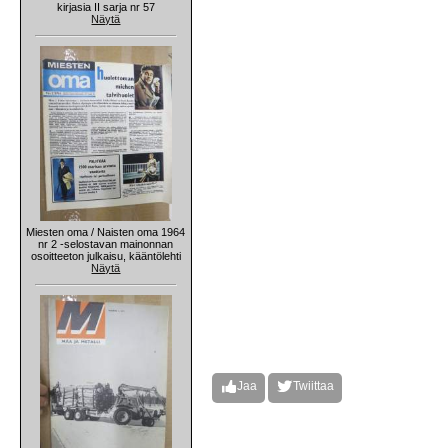
kirjasia II sarja nr 57
Näytä
Miesten oma / Naisten oma 1964
nr 2 -selostavan mainonnan
osoitteeton julkaisu, kääntölehti
Näytä
Jaa
Twiittaa