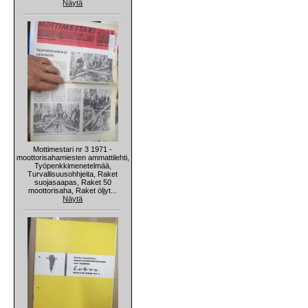
Näytä
Mottimestari nr 3 1971 -
moottorisahamiesten ammattilehti,
Työpenkkimenetelmää,
Turvallisuusohhjeita, Raket
suojasaapas, Raket 50
moottorisaha, Raket öljyt...
Näytä