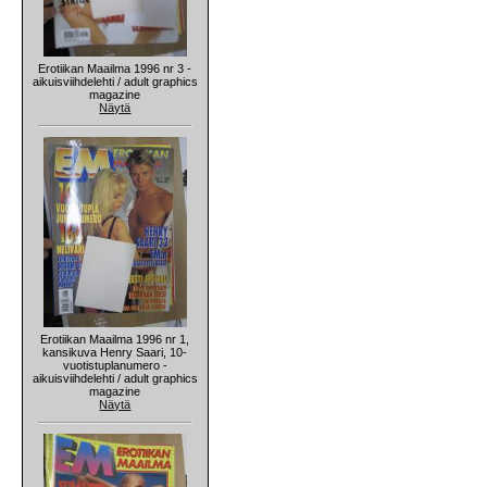
Erotiikan Maailma 1996 nr 3 -
aikuisviihdelehti / adult graphics
magazine
Näytä
Erotiikan Maailma 1996 nr 1,
kansikuva Henry Saari, 10-
vuotistuplanumero -
aikuisviihdelehti / adult graphics
magazine
Näytä