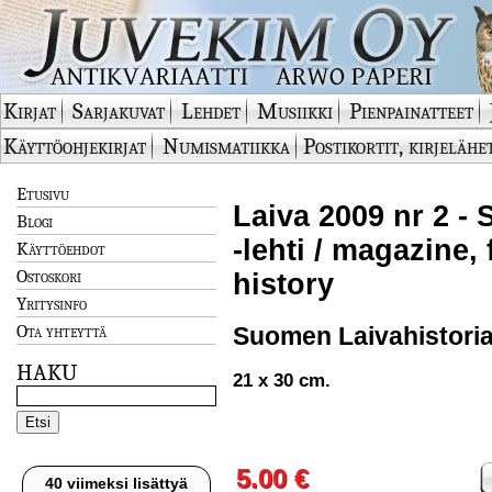
Kirjat
Sarjakuvat
Lehdet
Musiikki
Pienpainatteet
Käyttöohjekirjat
Numismatiikka
Postikortit, kirjelähe
Etusivu
Laiva 2009 nr 2 -
Blogi
-lehti / magazine,
Käyttöehdot
Ostoskori
history
Yritysinfo
Ota yhteyttä
Suomen Laivahistorial
HAKU
21 x 30 cm.
5.00 €
40 viimeksi lisättyä