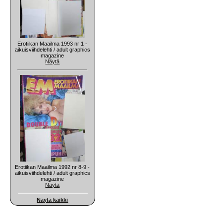
Erotiikan Maailma 1993 nr 1 -
aikuisviihdelehti / adult graphics
magazine
Näytä
Erotiikan Maailma 1992 nr 8-9 -
aikuisviihdelehti / adult graphics
magazine
Näytä
Näytä kaikki