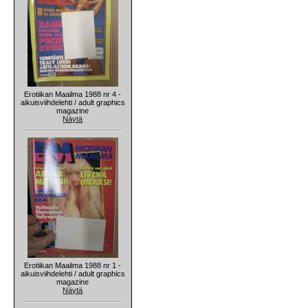
Erotiikan Maailma 1988 nr 4 -
aikuisviihdelehti / adult graphics
magazine
Näytä
Erotiikan Maailma 1988 nr 1 -
aikuisviihdelehti / adult graphics
magazine
Näytä