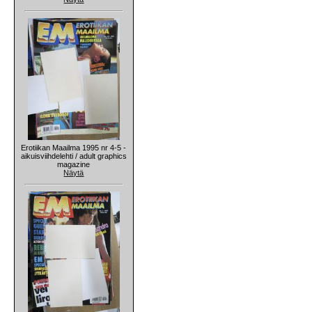
Erotiikan Maailma 1995 nr 4-5 -
aikuisviihdelehti / adult graphics
magazine
Näytä