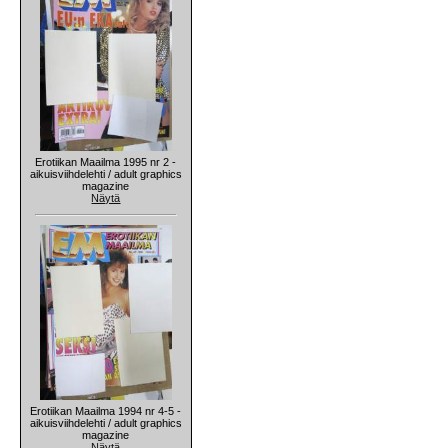
Erotiikan Maailma 1995 nr 2 -
aikuisviihdelehti / adult graphics
magazine
Näytä
Erotiikan Maailma 1994 nr 4-5 -
aikuisviihdelehti / adult graphics
magazine
Näytä