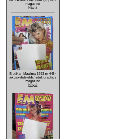
magazine
Näytä
Erotiikan Maailma 1993 nr 4-5 -
aikuisviihdelehti / adult graphics
magazine
Näytä