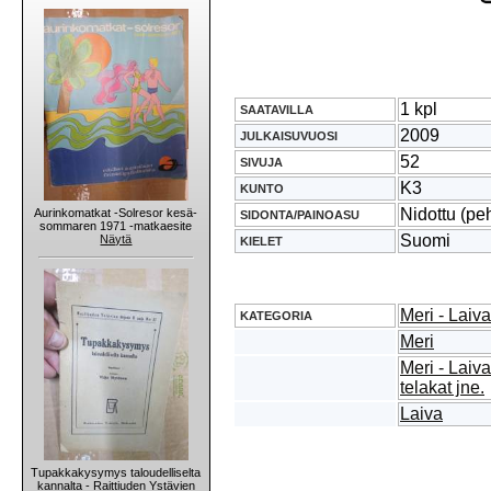
1 kpl
SAATAVILLA
2009
JULKAISUVUOSI
52
SIVUJA
K3
KUNTO
Nidottu (pe
Aurinkomatkat -Solresor kesä-
SIDONTA/PAINOASU
sommaren 1971 -matkaesite
Suomi
Näytä
KIELET
Meri - Laiva
KATEGORIA
Meri
Meri - Lai
telakat jne.
Laiva
Tupakkakysymys taloudelliselta
kannalta - Raittiuden Ystävien