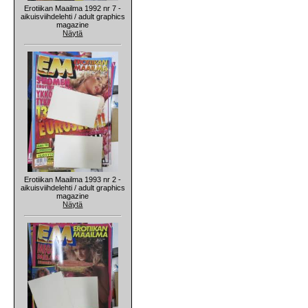
Erotiikan Maailma 1992 nr 7 -
aikuisviihdelehti / adult graphics
magazine
Näytä
Erotiikan Maailma 1993 nr 2 -
aikuisviihdelehti / adult graphics
magazine
Näytä