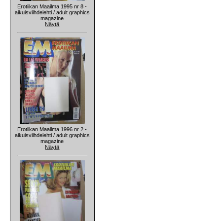
Erotiikan Maailma 1995 nr 8 -
aikuisviihdelehti / adult graphics
magazine
Näytä
Erotiikan Maailma 1996 nr 2 -
aikuisviihdelehti / adult graphics
magazine
Näytä