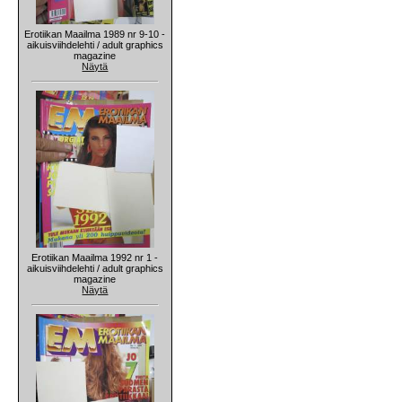
Erotiikan Maailma 1989 nr 9-10 -
aikuisviihdelehti / adult graphics
magazine
Näytä
Erotiikan Maailma 1992 nr 1 -
aikuisviihdelehti / adult graphics
magazine
Näytä