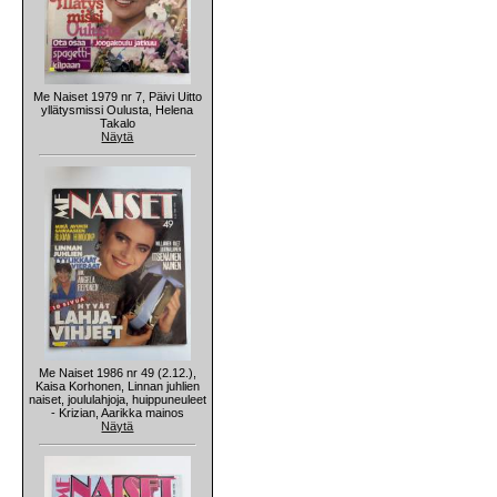
Me Naiset 1979 nr 7, Päivi Uitto
yllätysmissi Oulusta, Helena
Takalo
Näytä
Me Naiset 1986 nr 49 (2.12.),
Kaisa Korhonen, Linnan juhlien
naiset, joululahjoja, huippuneuleet
- Krizian, Aarikka mainos
Näytä