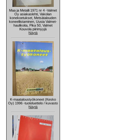
Maa ja Metalli 1971 nr 4 -Valmet
Oy asiakaslehti, Vakolan
konekoetukset, Metsätalouden
koneellistaminen, Uusia Valmet-
haulikoita, Pika 50, Valmet
Kouvola piirimyyjä
Näytä
K-maataloustyökoneet (Kesko
Oy) 1996 -tuoteluettelo / kuvasto
Näytä