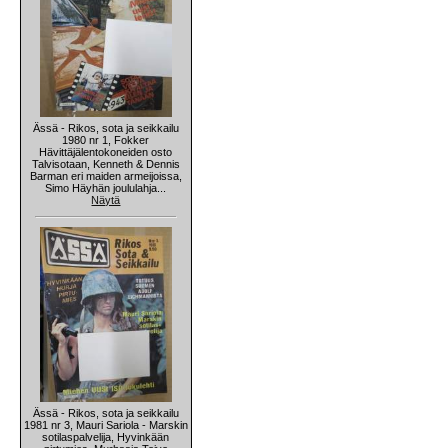
Ässä - Rikos, sota ja seikkailu
1980 nr 1, Fokker
Hävittäjälentokoneiden osto
Talvisotaan, Kenneth & Dennis
Barman eri maiden armeijoissa,
Simo Häyhän joululahja...
Näytä
Ässä - Rikos, sota ja seikkailu
1981 nr 3, Mauri Sariola - Marskin
sotilaspalvelija, Hyvinkään