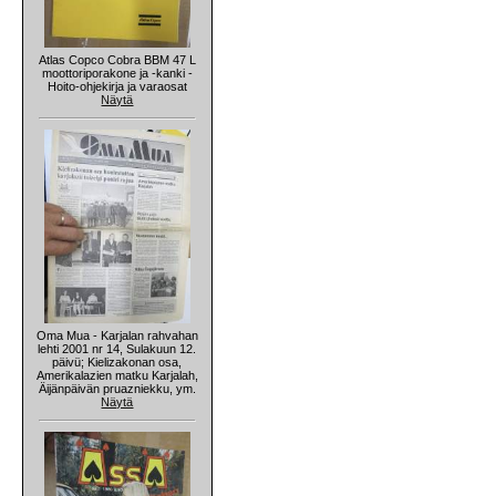
Atlas Copco Cobra BBM 47 L
moottoriporakone ja -kanki -
Hoito-ohjekirja ja varaosat
Näytä
Oma Mua - Karjalan rahvahan
lehti 2001 nr 14, Sulakuun 12.
päivü; Kielizakonan osa,
Amerikalazien matku Karjalah,
Äijänpäivän pruazniekku, ym.
Näytä