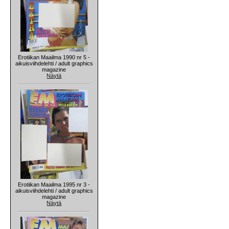
Erotiikan Maailma 1990 nr 5 -
aikuisviihdelehti / adult graphics
magazine
Näytä
Erotiikan Maailma 1995 nr 3 -
aikuisviihdelehti / adult graphics
magazine
Näytä