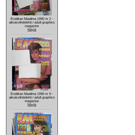
Erotiikan Maailma 1990 nr 2 -
aikuisviihdelehti / adult graphics
magazine
Näytä
Erotiikan Maailma 1990 nr 9 -
aikuisviihdelehti / adult graphics
magazine
Näytä