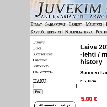
Kirjat
Sarjakuvat
Lehdet
Musiikki
Käyttöohjekirjat
Numismatiikka
Postik
Etusivu
Laiva 20
Blogi
-lehti /
Käyttöehdot
Ostoskori
history
Yritysinfo
Ota yhteyttä
Suomen Laiv
HAKU
21 x 30 cm.
5.00 €
40 viimeksi lisättyä