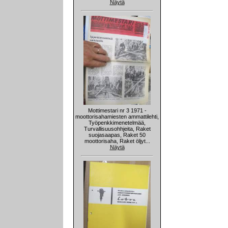
Näytä
Mottimestari nr 3 1971 -
moottorisahamiesten ammattilehti,
Työpenkkimenetelmää,
Turvallisuusohhjeita, Raket
suojasaapas, Raket 50
moottorisaha, Raket öljyt...
Näytä