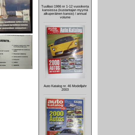
Tuulilasi 1986 nr 1-12 vuosikerta
kansiossa (kustantajan myymä
alkuperäinen kansio) / annual
volume
Auto Katalog nr. 46 Modelljahr
2003