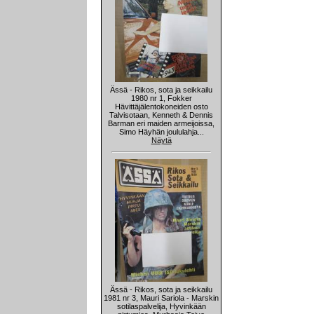
Ässä - Rikos, sota ja seikkailu
1980 nr 1, Fokker
Hävittäjälentokoneiden osto
Talvisotaan, Kenneth & Dennis
Barman eri maiden armeijoissa,
Simo Häyhän joululahja...
Näytä
Ässä - Rikos, sota ja seikkailu
1981 nr 3, Mauri Sariola - Marskin
sotilaspalvelija, Hyvinkään