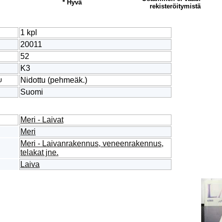
* Hyvä
rekisteröitymistä
1 kpl
20011
52
K3
Nidottu (pehmeäk.)
U
Suomi
Meri - Laivat
Meri
Meri - Laivanrakennus, veneenrakennus,
telakat jne.
Laiva