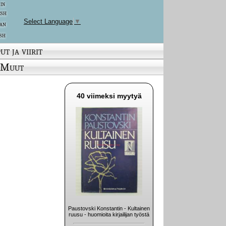
 in
ish
Select Language
▼
an
sh
ut ja viirit
Muut
40 viimeksi myytyä
Paustovski Konstantin - Kultainen
ruusu - huomioita kirjailijan työstä