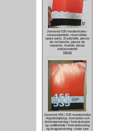
Jonsered 535 moottorisaha -
varaosaluettelo, reservdelar,
spare parts, Ersatzteile, pieces
de rechanche, piezas de
repuesto, ricambi, pecas
sobresselente
Näytä
Jonsered 455 / 535 moottorisaha
-Käyttöohjekirja, Instruktion och
skötselanvisning / Instruksksjon
og vedlikehold / Instruktionsbog
og brugsanvisning -chain saw