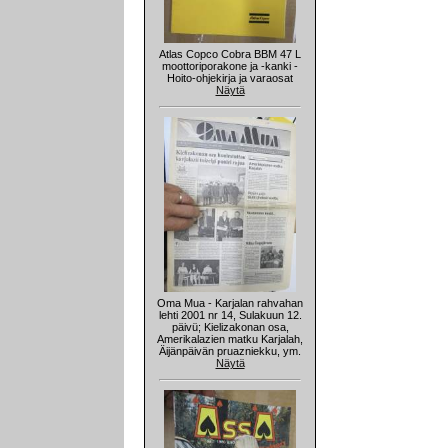
Atlas Copco Cobra BBM 47 L
moottoriporakone ja -kanki -
Hoito-ohjekirja ja varaosat
Näytä
Oma Mua - Karjalan rahvahan
lehti 2001 nr 14, Sulakuun 12.
päivü; Kielizakonan osa,
Amerikalazien matku Karjalah,
Äijänpäivän pruazniekku, ym.
Näytä