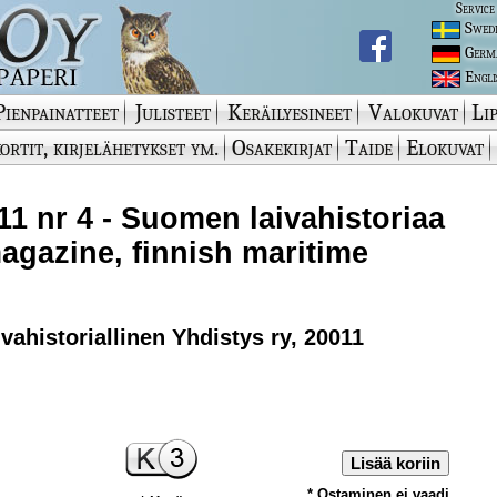
Service
Swed
Germ
Engli
Pienpainatteet
Julisteet
Keräilyesineet
Valokuvat
Lip
ortit, kirjelähetykset ym.
Osakekirjat
Taide
Elokuvat
11 nr 4 - Suomen laivahistoriaa
 magazine, finnish maritime
ahistoriallinen Yhdistys ry, 20011
Lisää koriin
* Ostaminen ei vaadi