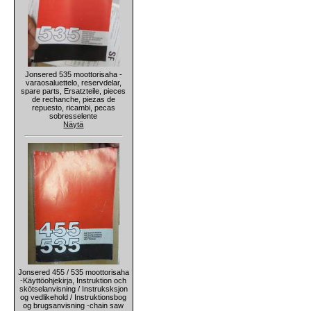
Jonsered 535 moottorisaha -
varaosaluettelo, reservdelar,
spare parts, Ersatzteile, pieces
de rechanche, piezas de
repuesto, ricambi, pecas
sobresselente
Näytä
Jonsered 455 / 535 moottorisaha
-Käyttöohjekirja, Instruktion och
skötselanvisning / Instruksksjon
og vedlikehold / Instruktionsbog
og brugsanvisning -chain saw