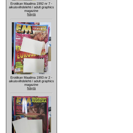
Erotiikan Maailma 1992 nr 7 -
aikuisviihdelehti / adult graphics
magazine
Näytä
Erotiikan Maailma 1993 nr 2 -
aikuisviihdelehti / adult graphics
magazine
Näytä