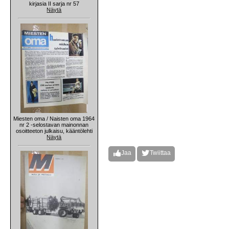
kirjasia II sarja nr 57
Näytä
Miesten oma / Naisten oma 1964
nr 2 -selostavan mainonnan
osoitteeton julkaisu, kääntölehti
Näytä
Jaa
Twiittaa