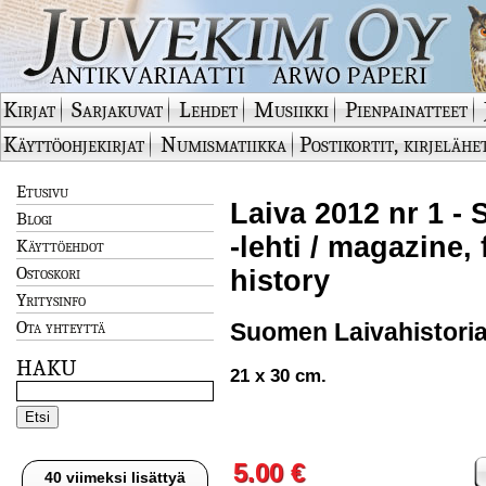
Kirjat
Sarjakuvat
Lehdet
Musiikki
Pienpainatteet
Käyttöohjekirjat
Numismatiikka
Postikortit, kirjelähe
Etusivu
Laiva 2012 nr 1 -
Blogi
-lehti / magazine,
Käyttöehdot
Ostoskori
history
Yritysinfo
Ota yhteyttä
Suomen Laivahistorial
HAKU
21 x 30 cm.
5.00 €
40 viimeksi lisättyä