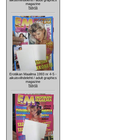
magazine
Näytä
Erotiikan Maailma 1993 nr 4-5 -
aikuisviihdelehti / adult graphics
magazine
Näytä