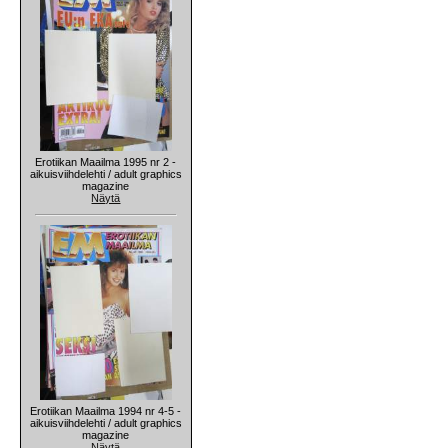
Erotiikan Maailma 1995 nr 2 -
aikuisviihdelehti / adult graphics
magazine
Näytä
Erotiikan Maailma 1994 nr 4-5 -
aikuisviihdelehti / adult graphics
magazine
Näytä