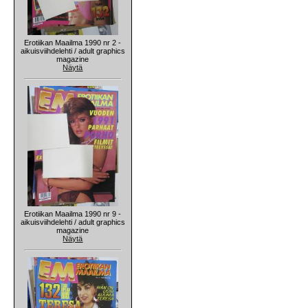
Erotiikan Maailma 1990 nr 2 -
aikuisviihdelehti / adult graphics
magazine
Näytä
Erotiikan Maailma 1990 nr 9 -
aikuisviihdelehti / adult graphics
magazine
Näytä