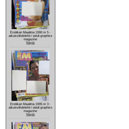
Erotiikan Maailma 1990 nr 5 -
aikuisviihdelehti / adult graphics
magazine
Näytä
Erotiikan Maailma 1995 nr 3 -
aikuisviihdelehti / adult graphics
magazine
Näytä