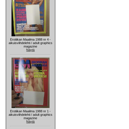
Erotiikan Maailma 1988 nr 4 -
aikuisviihdelehti / adult graphics
magazine
Näytä
Erotiikan Maailma 1988 nr 1 -
aikuisviihdelehti / adult graphics
magazine
Näytä