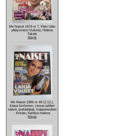
Me Naiset 1979 nr 7, Päivi Uitto
yllätysmissi Oulusta, Helena
Takalo
Näytä
Me Naiset 1986 nr 49 (2.12.),
Kaisa Korhonen, Linnan juhlien
naiset, joululahjoja, huippuneuleet
- Krizian, Aarikka mainos
Näytä