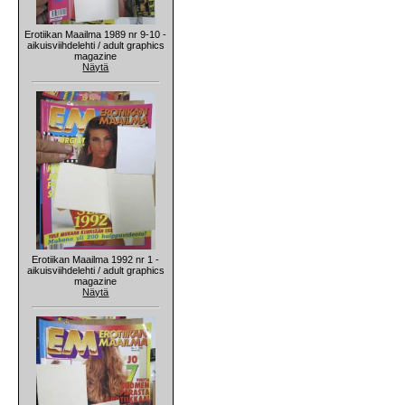
Erotiikan Maailma 1989 nr 9-10 -
aikuisviihdelehti / adult graphics
magazine
Näytä
Erotiikan Maailma 1992 nr 1 -
aikuisviihdelehti / adult graphics
magazine
Näytä