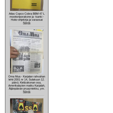
Atlas Copco Cobra BBM 47 L
moottoriporakone ja -kanki -
Hoito-ohjekirja ja varaosat
Näytä
Oma Mua - Karjalan rahvahan
lehti 2001 nr 14, Sulakuun 12.
päivü; Kielizakonan osa,
Amerikalazien matku Karjalah,
Äijänpäivän pruazniekku, ym.
Näytä