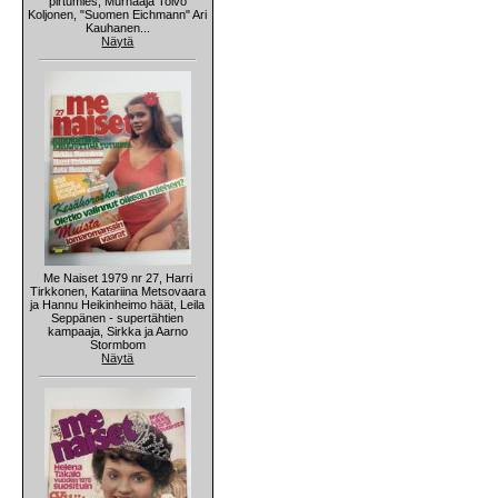
pirtumies, Murhaaja Toivo
Koljonen, "Suomen Eichmann" Ari
Kauhanen...
Näytä
Me Naiset 1979 nr 27, Harri
Tirkkonen, Katariina Metsovaara
ja Hannu Heikinheimo häät, Leila
Seppänen - supertähtien
kampaaja, Sirkka ja Aarno
Stormbom
Näytä