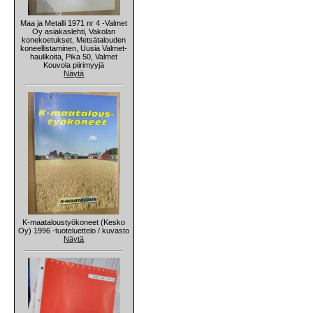
Maa ja Metalli 1971 nr 4 -Valmet
Oy asiakaslehti, Vakolan
konekoetukset, Metsätalouden
koneellistaminen, Uusia Valmet-
haulikoita, Pika 50, Valmet
Kouvola piirimyyjä
Näytä
K-maataloustyökoneet (Kesko
Oy) 1996 -tuoteluettelo / kuvasto
Näytä