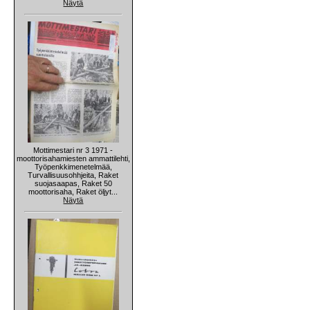
Näytä
Mottimestari nr 3 1971 -
moottorisahamiesten ammattilehti,
Työpenkkimenetelmää,
Turvallisuusohhjeita, Raket
suojasaapas, Raket 50
moottorisaha, Raket öljyt...
Näytä