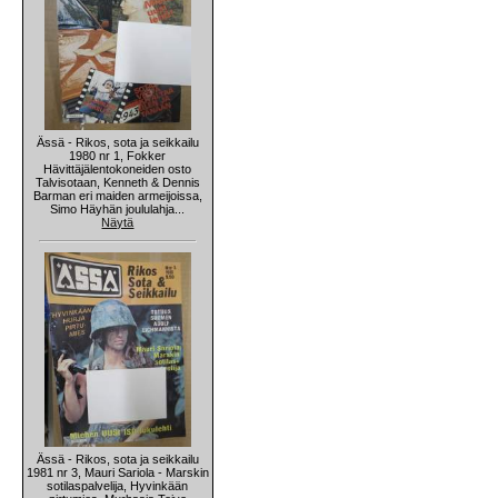
Ässä - Rikos, sota ja seikkailu
1980 nr 1, Fokker
Hävittäjälentokoneiden osto
Talvisotaan, Kenneth & Dennis
Barman eri maiden armeijoissa,
Simo Häyhän joululahja...
Näytä
Ässä - Rikos, sota ja seikkailu
1981 nr 3, Mauri Sariola - Marskin
sotilaspalvelija, Hyvinkään