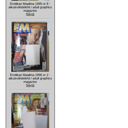
Erotiikan Maailma 1995 nr 8 -
aikuisviihdelehti / adult graphics
magazine
Näytä
Erotiikan Maailma 1996 nr 2 -
aikuisviihdelehti / adult graphics
magazine
Näytä