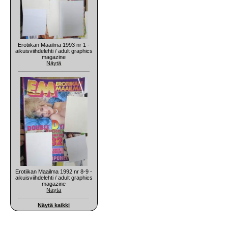
Erotiikan Maailma 1993 nr 1 -
aikuisviihdelehti / adult graphics
magazine
Näytä
Erotiikan Maailma 1992 nr 8-9 -
aikuisviihdelehti / adult graphics
magazine
Näytä
Näytä kaikki