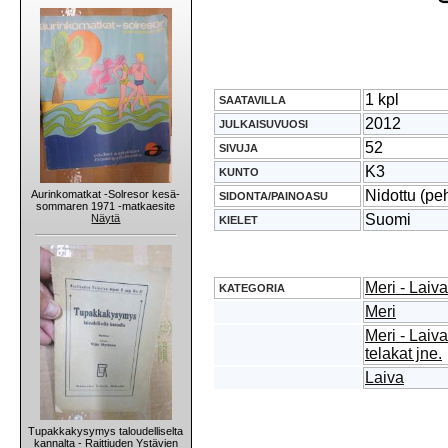
1 kpl
SAATAVILLA
2012
JULKAISUVUOSI
52
SIVUJA
K3
KUNTO
Nidottu (pe
Aurinkomatkat -Solresor kesä-
SIDONTA/PAINOASU
sommaren 1971 -matkaesite
Suomi
Näytä
KIELET
Meri - Laiva
KATEGORIA
Meri
Meri - Lai
telakat jne.
Laiva
Tupakkakysymys taloudelliselta
kannalta - Raittiuden Ystävien