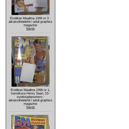
Erotiikan Maailma 1996 nr 3 -
aikuisviihdelehti / adult graphics
magazine
Näytä
Erotiikan Maailma 1996 nr 1,
kansikuva Henry Saari, 10-
vuotistuplanumero -
aikuisviihdelehti / adult graphics
magazine
Näytä