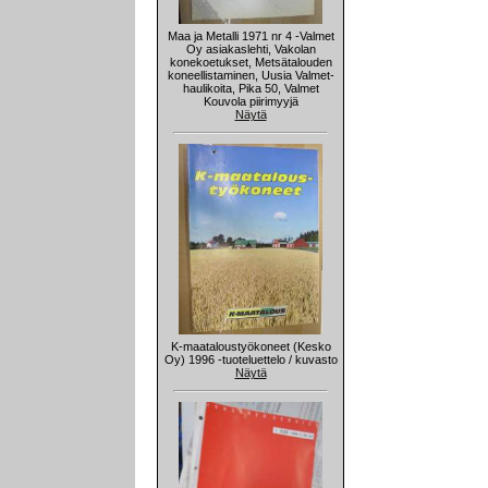
Maa ja Metalli 1971 nr 4 -Valmet
Oy asiakaslehti, Vakolan
konekoetukset, Metsätalouden
koneellistaminen, Uusia Valmet-
haulikoita, Pika 50, Valmet
Kouvola piirimyyjä
Näytä
K-maataloustyökoneet (Kesko
Oy) 1996 -tuoteluettelo / kuvasto
Näytä