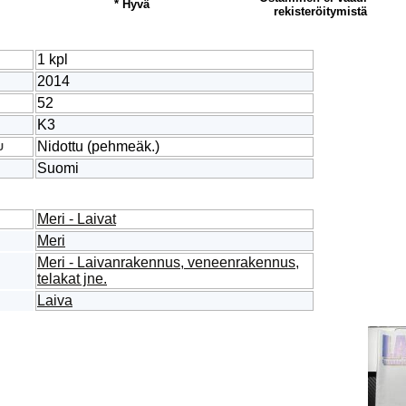
* Hyvä
rekisteröitymistä
1 kpl
2014
52
K3
Nidottu (pehmeäk.)
U
Suomi
Meri - Laivat
Meri
Meri - Laivanrakennus, veneenrakennus,
telakat jne.
Laiva