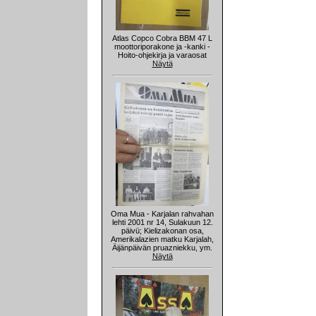
Atlas Copco Cobra BBM 47 L
moottoriporakone ja -kanki -
Hoito-ohjekirja ja varaosat
Näytä
Oma Mua - Karjalan rahvahan
lehti 2001 nr 14, Sulakuun 12.
päivü; Kielizakonan osa,
Amerikalazien matku Karjalah,
Äijänpäivän pruazniekku, ym.
Näytä