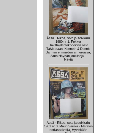
Ässä - Rikos, sota ja seikkailu
1980 nr 1, Fokker
Hävittäjälentokoneiden osto
Talvisotaan, Kenneth & Dennis
Barman eri maiden armeijoissa,
Simo Häyhän joululahja...
Näytä
Ässä - Rikos, sota ja seikkailu
1981 nr 3, Mauri Sariola - Marskin
sotilaspalvelija, Hyvinkään