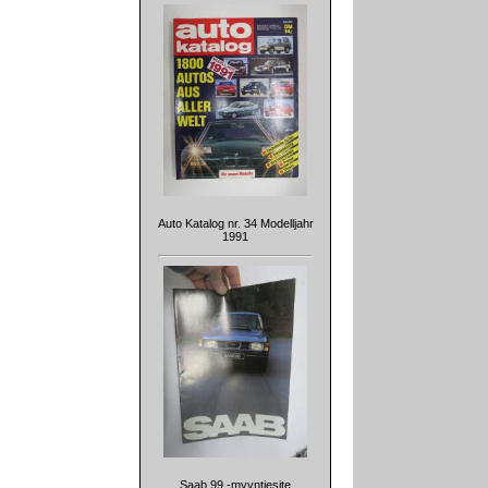
Auto Katalog nr. 34 Modelljahr
1991
Saab 99 -myyntiesite