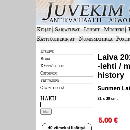
Kirjat
Sarjakuvat
Lehdet
Musiikki
Käyttöohjekirjat
Numismatiikka
Postik
Etusivu
Laiva 20
Blogi
-lehti /
Käyttöehdot
Ostoskori
history
Yritysinfo
Ota yhteyttä
Suomen Laiv
HAKU
21 x 30 cm.
5.00 €
40 viimeksi lisättyä