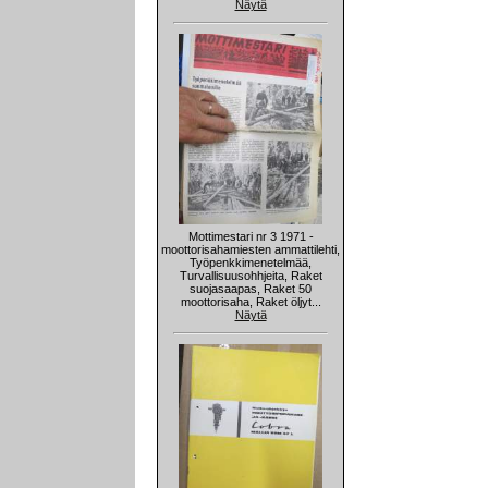
Näytä
Mottimestari nr 3 1971 -
moottorisahamiesten ammattilehti,
Työpenkkimenetelmää,
Turvallisuusohhjeita, Raket
suojasaapas, Raket 50
moottorisaha, Raket öljyt...
Näytä