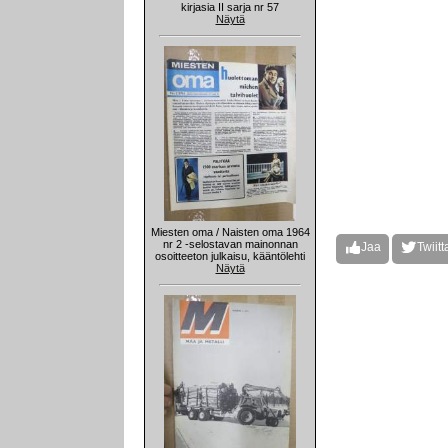
kirjasia II sarja nr 57
Näytä
Miesten oma / Naisten oma 1964
nr 2 -selostavan mainonnan
Jaa
Twiitt
osoitteeton julkaisu, kääntölehti
Näytä