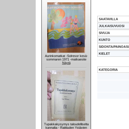
SAATAVILLA
JULKAISUVUOSI
SIVUJA
KUNTO
SIDONTA/PAINOAS
KIELET
Aurinkomatkat -Solresor kesä-
sommaren 1971 -matkaesite
Näytä
KATEGORIA
Tupakkakysymys taloudelliselta
kannalta - Raittiuden Ystävien