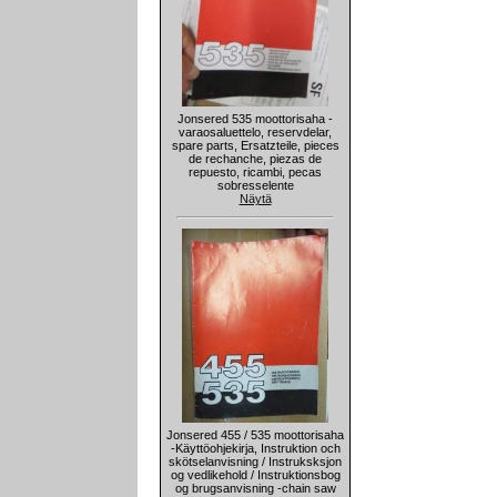
Jonsered 535 moottorisaha -
varaosaluettelo, reservdelar,
spare parts, Ersatzteile, pieces
de rechanche, piezas de
repuesto, ricambi, pecas
sobresselente
Näytä
Jonsered 455 / 535 moottorisaha
-Käyttöohjekirja, Instruktion och
skötselanvisning / Instruksksjon
og vedlikehold / Instruktionsbog
og brugsanvisning -chain saw