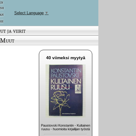
 in
ish
Select Language
▼
an
sh
ut ja viirit
Muut
40 viimeksi myytyä
Paustovski Konstantin - Kultainen
ruusu - huomioita kirjailijan työstä