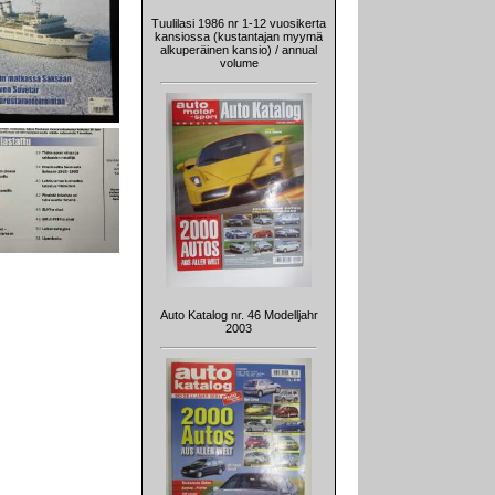
Tuulilasi 1986 nr 1-12 vuosikerta
kansiossa (kustantajan myymä
alkuperäinen kansio) / annual
volume
Auto Katalog nr. 46 Modelljahr
2003