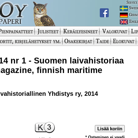
Service
Swed
Germ
Engli
Pienpainatteet
Julisteet
Keräilyesineet
Valokuvat
Lip
ortit, kirjelähetykset ym.
Osakekirjat
Taide
Elokuvat
14 nr 1 - Suomen laivahistoriaa
 magazine, finnish maritime
ahistoriallinen Yhdistys ry, 2014
Lisää koriin
* Ostaminen ei vaadi