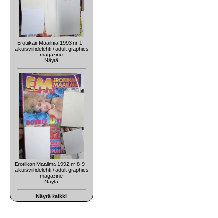
Erotiikan Maailma 1993 nr 1 -
aikuisviihdelehti / adult graphics
magazine
Näytä
Erotiikan Maailma 1992 nr 8-9 -
aikuisviihdelehti / adult graphics
magazine
Näytä
Näytä kaikki