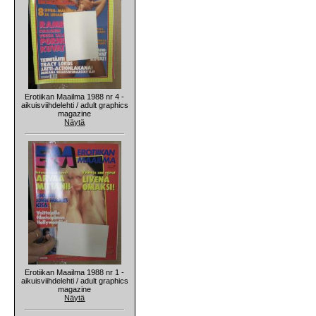
Erotiikan Maailma 1988 nr 4 -
aikuisviihdelehti / adult graphics
magazine
Näytä
Erotiikan Maailma 1988 nr 1 -
aikuisviihdelehti / adult graphics
magazine
Näytä