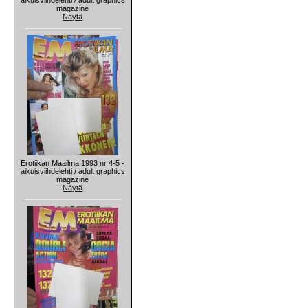
magazine
Näytä
Erotiikan Maailma 1993 nr 4-5 -
aikuisviihdelehti / adult graphics
magazine
Näytä