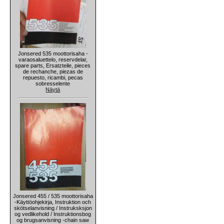
Jonsered 535 moottorisaha -
varaosaluettelo, reservdelar,
spare parts, Ersatzteile, pieces
de rechanche, piezas de
repuesto, ricambi, pecas
sobresselente
Näytä
Jonsered 455 / 535 moottorisaha
-Käyttöohjekirja, Instruktion och
skötselanvisning / Instruksksjon
og vedlikehold / Instruktionsbog
og brugsanvisning -chain saw