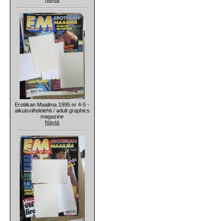
Erotiikan Maailma 1995 nr 4-5 -
aikuisviihdelehti / adult graphics
magazine
Näytä