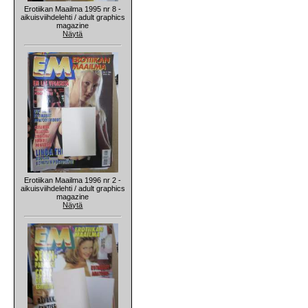
Erotiikan Maailma 1995 nr 8 -
aikuisviihdelehti / adult graphics
magazine
Näytä
Erotiikan Maailma 1996 nr 2 -
aikuisviihdelehti / adult graphics
magazine
Näytä