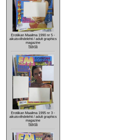
Erotiikan Maailma 1990 nr 5 -
aikuisviihdelehti / adult graphics
magazine
Näytä
Erotiikan Maailma 1995 nr 3 -
aikuisviihdelehti / adult graphics
magazine
Näytä