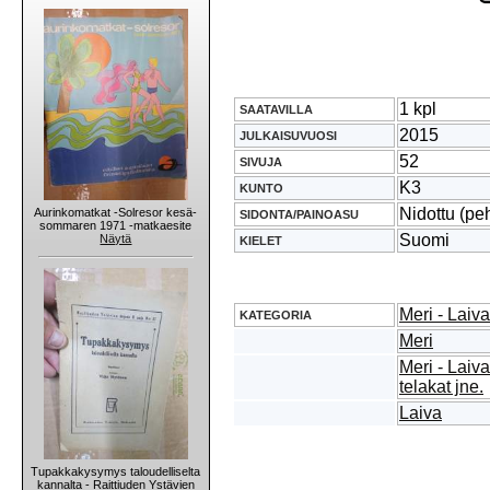
1 kpl
SAATAVILLA
2015
JULKAISUVUOSI
52
SIVUJA
K3
KUNTO
Nidottu (pe
Aurinkomatkat -Solresor kesä-
SIDONTA/PAINOASU
sommaren 1971 -matkaesite
Suomi
Näytä
KIELET
Meri - Laiva
KATEGORIA
Meri
Meri - Lai
telakat jne.
Laiva
Tupakkakysymys taloudelliselta
kannalta - Raittiuden Ystävien