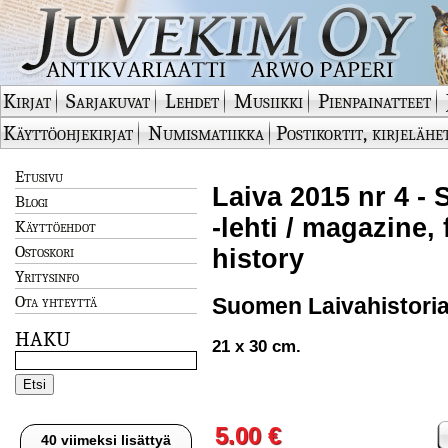
Kirjat
Sarjakuvat
Lehdet
Musiikki
Pienpainatteet
Käyttöohjekirjat
Numismatiikka
Postikortit, kirjelähe
Etusivu
Laiva 2015 nr 4 -
Blogi
-lehti / magazine,
Käyttöehdot
Ostoskori
history
Yritysinfo
Ota yhteyttä
Suomen Laivahistorial
HAKU
21 x 30 cm.
5.00 €
40 viimeksi lisättyä