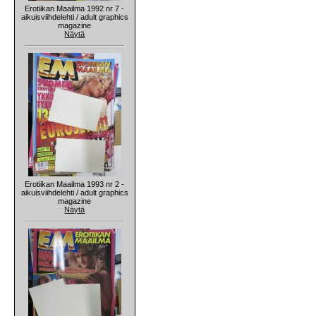
Erotiikan Maailma 1992 nr 7 -
aikuisviihdelehti / adult graphics
magazine
Näytä
Erotiikan Maailma 1993 nr 2 -
aikuisviihdelehti / adult graphics
magazine
Näytä