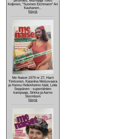
pirtumies, Murhaaja Toivo
Koljonen, "Suomen Eichmann" Ari
Kauhanen...
Näytä
Me Naiset 1979 nr 27, Harri
Tirkkonen, Katariina Metsovaara
ja Hannu Heikinheimo häät, Leila
Seppänen - supertähtien
kampaaja, Sirkka ja Aarno
Stormbom
Näytä