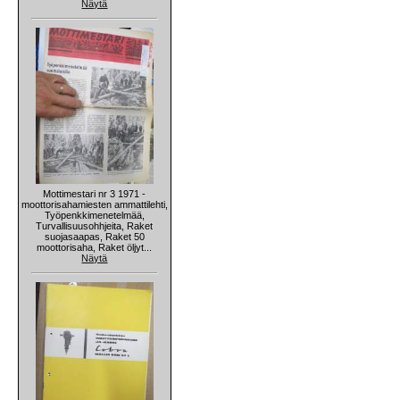
Näytä
Mottimestari nr 3 1971 -
moottorisahamiesten ammattilehti,
Työpenkkimenetelmää,
Turvallisuusohhjeita, Raket
suojasaapas, Raket 50
moottorisaha, Raket öljyt...
Näytä