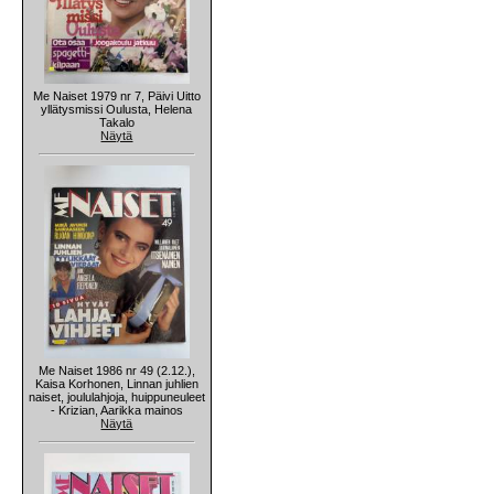
Me Naiset 1979 nr 7, Päivi Uitto
yllätysmissi Oulusta, Helena
Takalo
Näytä
Me Naiset 1986 nr 49 (2.12.),
Kaisa Korhonen, Linnan juhlien
naiset, joululahjoja, huippuneuleet
- Krizian, Aarikka mainos
Näytä