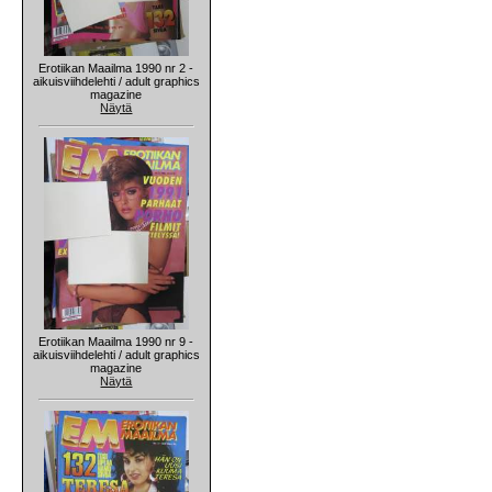
Erotiikan Maailma 1990 nr 2 -
aikuisviihdelehti / adult graphics
magazine
Näytä
Erotiikan Maailma 1990 nr 9 -
aikuisviihdelehti / adult graphics
magazine
Näytä