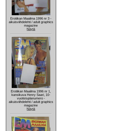
Erotiikan Maailma 1996 nr 3 -
aikuisviihdelehti / adult graphics
magazine
Näytä
Erotiikan Maailma 1996 nr 1,
kansikuva Henry Saari, 10-
vuotistuplanumero -
aikuisviihdelehti / adult graphics
magazine
Näytä