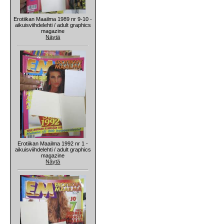
Erotiikan Maailma 1989 nr 9-10 -
aikuisviihdelehti / adult graphics
magazine
Näytä
Erotiikan Maailma 1992 nr 1 -
aikuisviihdelehti / adult graphics
magazine
Näytä