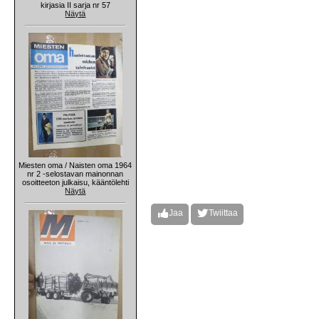
kirjasia II sarja nr 57
Näytä
Miesten oma / Naisten oma 1964
nr 2 -selostavan mainonnan
osoitteeton julkaisu, kääntölehti
Näytä
Jaa
Twiittaa