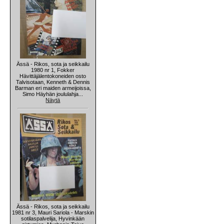
Ässä - Rikos, sota ja seikkailu
1980 nr 1, Fokker
Hävittäjälentokoneiden osto
Talvisotaan, Kenneth & Dennis
Barman eri maiden armeijoissa,
Simo Häyhän joululahja...
Näytä
Ässä - Rikos, sota ja seikkailu
1981 nr 3, Mauri Sariola - Marskin
sotilaspalvelija, Hyvinkään