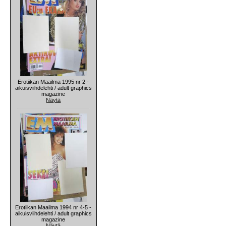
Erotiikan Maailma 1995 nr 2 -
aikuisviihdelehti / adult graphics
magazine
Näytä
Erotiikan Maailma 1994 nr 4-5 -
aikuisviihdelehti / adult graphics
magazine
Näytä