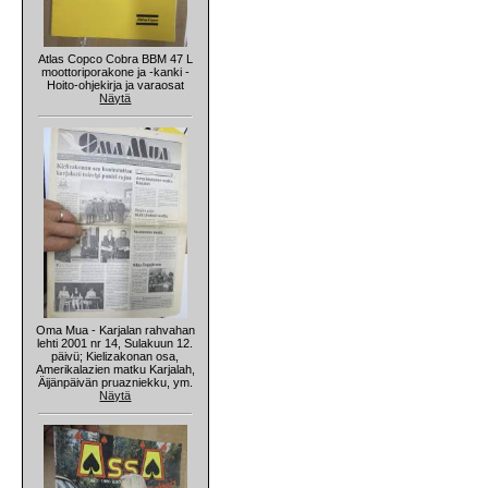
Atlas Copco Cobra BBM 47 L
moottoriporakone ja -kanki -
Hoito-ohjekirja ja varaosat
Näytä
Oma Mua - Karjalan rahvahan
lehti 2001 nr 14, Sulakuun 12.
päivü; Kielizakonan osa,
Amerikalazien matku Karjalah,
Äijänpäivän pruazniekku, ym.
Näytä