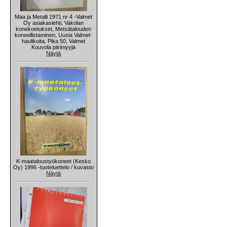
Maa ja Metalli 1971 nr 4 -Valmet
Oy asiakaslehti, Vakolan
konekoetukset, Metsätalouden
koneellistaminen, Uusia Valmet-
haulikoita, Pika 50, Valmet
Kouvola piirimyyjä
Näytä
K-maataloustyökoneet (Kesko
Oy) 1996 -tuoteluettelo / kuvasto
Näytä