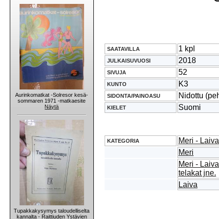
1 kpl
SAATAVILLA
2018
JULKAISUVUOSI
52
SIVUJA
K3
KUNTO
Nidottu (pe
Aurinkomatkat -Solresor kesä-
SIDONTA/PAINOASU
sommaren 1971 -matkaesite
Suomi
Näytä
KIELET
Meri - Laiva
KATEGORIA
Meri
Meri - Lai
telakat jne.
Laiva
Tupakkakysymys taloudelliselta
kannalta - Raittiuden Ystävien