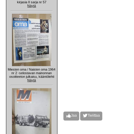
kirjasia II sarja nr 57
Näytä
Miesten oma / Naisten oma 1964
nr 2 -selostavan mainonnan
osoitteeton julkaisu, kääntölehti
Näytä
Jaa
Twiittaa