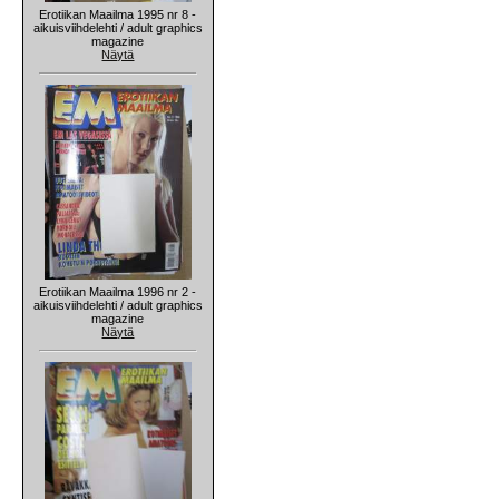
Erotiikan Maailma 1995 nr 8 -
aikuisviihdelehti / adult graphics
magazine
Näytä
Erotiikan Maailma 1996 nr 2 -
aikuisviihdelehti / adult graphics
magazine
Näytä