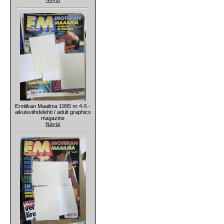
Erotiikan Maailma 1995 nr 4-5 -
aikuisviihdelehti / adult graphics
magazine
Näytä