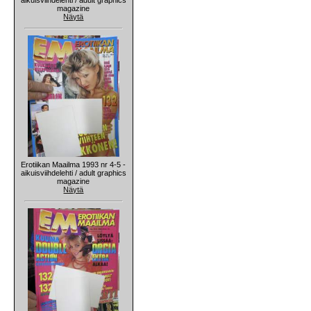
magazine
Näytä
Erotiikan Maailma 1993 nr 4-5 -
aikuisviihdelehti / adult graphics
magazine
Näytä