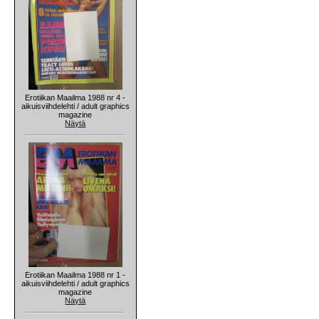
Erotiikan Maailma 1988 nr 4 -
aikuisviihdelehti / adult graphics
magazine
Näytä
Erotiikan Maailma 1988 nr 1 -
aikuisviihdelehti / adult graphics
magazine
Näytä