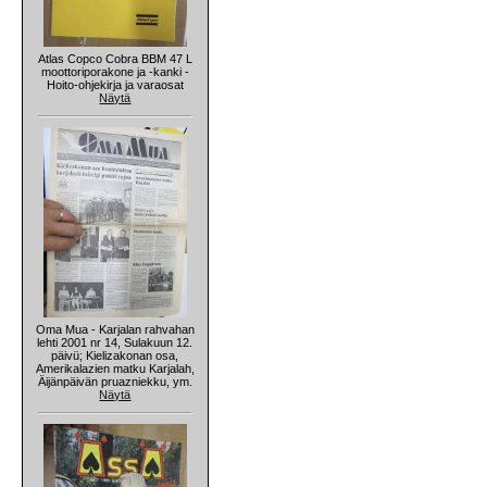
Atlas Copco Cobra BBM 47 L
moottoriporakone ja -kanki -
Hoito-ohjekirja ja varaosat
Näytä
Oma Mua - Karjalan rahvahan
lehti 2001 nr 14, Sulakuun 12.
päivü; Kielizakonan osa,
Amerikalazien matku Karjalah,
Äijänpäivän pruazniekku, ym.
Näytä