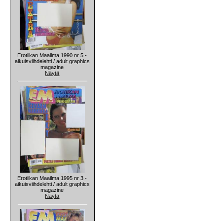
Erotiikan Maailma 1990 nr 5 -
aikuisviihdelehti / adult graphics
magazine
Näytä
Erotiikan Maailma 1995 nr 3 -
aikuisviihdelehti / adult graphics
magazine
Näytä