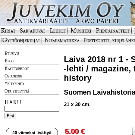
Kirjat
Sarjakuvat
Lehdet
Musiikki
Pienpainatteet
Käyttöohjekirjat
Numismatiikka
Postikortit, kirjelähe
Etusivu
Laiva 2018 nr 1 -
Blogi
-lehti / magazine,
Käyttöehdot
Ostoskori
history
Yritysinfo
Ota yhteyttä
Suomen Laivahistorial
HAKU
21 x 30 cm.
5.00 €
40 viimeksi lisättyä