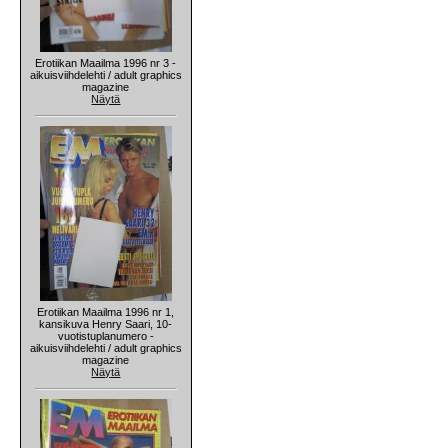
Erotiikan Maailma 1996 nr 3 -
aikuisviihdelehti / adult graphics
magazine
Näytä
Erotiikan Maailma 1996 nr 1,
kansikuva Henry Saari, 10-
vuotistuplanumero -
aikuisviihdelehti / adult graphics
magazine
Näytä