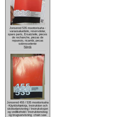
Jonsered 535 moottorisaha -
varaosaluettelo, reservdelar,
spare parts, Ersatzteile, pieces
de rechanche, piezas de
repuesto, ricambi, pecas
sobresselente
Näytä
Jonsered 455 / 535 moottorisaha
-Käyttöohjekirja, Instruktion och
skötselanvisning / Instruksksjon
og vedlikehold / Instruktionsbog
og brugsanvisning -chain saw