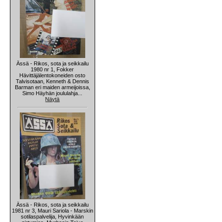
Ässä - Rikos, sota ja seikkailu
1980 nr 1, Fokker
Hävittäjälentokoneiden osto
Talvisotaan, Kenneth & Dennis
Barman eri maiden armeijoissa,
Simo Häyhän joululahja...
Näytä
Ässä - Rikos, sota ja seikkailu
1981 nr 3, Mauri Sariola - Marskin
sotilaspalvelija, Hyvinkään