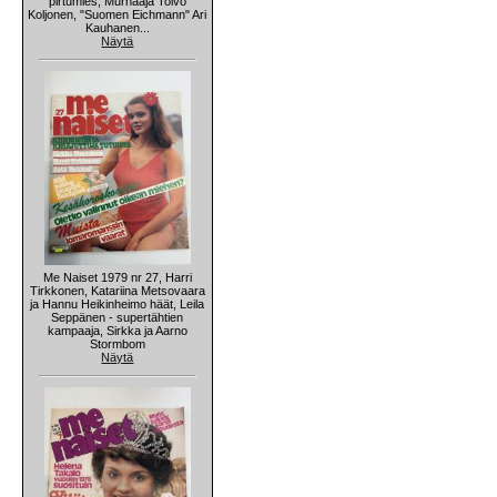
pirtumies, Murhaaja Toivo
Koljonen, "Suomen Eichmann" Ari
Kauhanen...
Näytä
Me Naiset 1979 nr 27, Harri
Tirkkonen, Katariina Metsovaara
ja Hannu Heikinheimo häät, Leila
Seppänen - supertähtien
kampaaja, Sirkka ja Aarno
Stormbom
Näytä