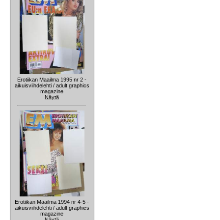
Erotiikan Maailma 1995 nr 2 -
aikuisviihdelehti / adult graphics
magazine
Näytä
Erotiikan Maailma 1994 nr 4-5 -
aikuisviihdelehti / adult graphics
magazine
Näytä