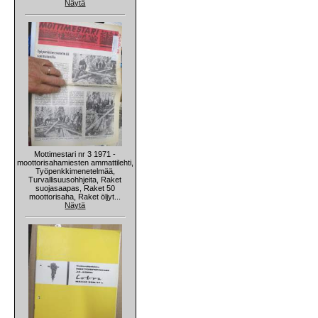
Näytä
Mottimestari nr 3 1971 -
moottorisahamiesten ammattilehti,
Työpenkkimenetelmää,
Turvallisuusohhjeita, Raket
suojasaapas, Raket 50
moottorisaha, Raket öljyt...
Näytä