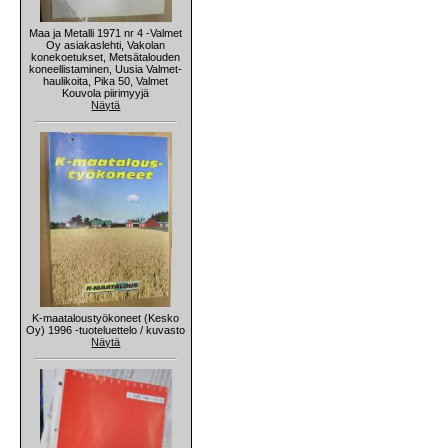
Maa ja Metalli 1971 nr 4 -Valmet
Oy asiakaslehti, Vakolan
konekoetukset, Metsätalouden
koneellistaminen, Uusia Valmet-
haulikoita, Pika 50, Valmet
Kouvola piirimyyjä
Näytä
K-maataloustyökoneet (Kesko
Oy) 1996 -tuoteluettelo / kuvasto
Näytä