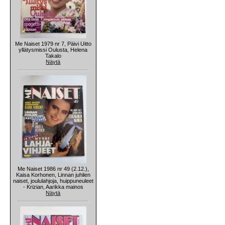
Me Naiset 1979 nr 7, Päivi Uitto
yllätysmissi Oulusta, Helena
Takalo
Näytä
Me Naiset 1986 nr 49 (2.12.),
Kaisa Korhonen, Linnan juhlien
naiset, joululahjoja, huippuneuleet
- Krizian, Aarikka mainos
Näytä