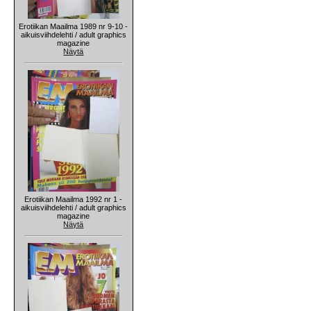
Erotiikan Maailma 1989 nr 9-10 -
aikuisviihdelehti / adult graphics
magazine
Näytä
Erotiikan Maailma 1992 nr 1 -
aikuisviihdelehti / adult graphics
magazine
Näytä