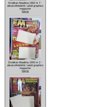
Erotiikan Maailma 1992 nr 7 -
aikuisviihdelehti / adult graphics
magazine
Näytä
Erotiikan Maailma 1993 nr 2 -
aikuisviihdelehti / adult graphics
magazine
Näytä