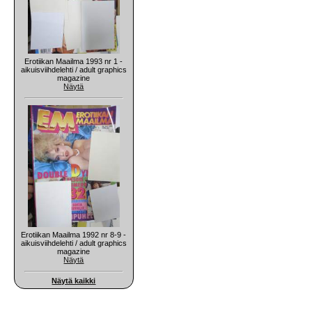
Erotiikan Maailma 1993 nr 1 -
aikuisviihdelehti / adult graphics
magazine
Näytä
Erotiikan Maailma 1992 nr 8-9 -
aikuisviihdelehti / adult graphics
magazine
Näytä
Näytä kaikki