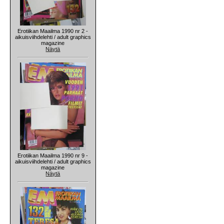
Erotiikan Maailma 1990 nr 2 -
aikuisviihdelehti / adult graphics
magazine
Näytä
Erotiikan Maailma 1990 nr 9 -
aikuisviihdelehti / adult graphics
magazine
Näytä